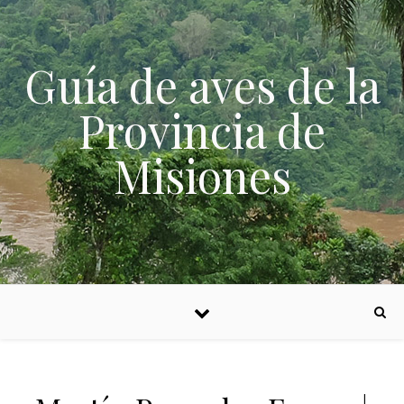
Skip to content
Guía de aves de la
Provincia de
Misiones