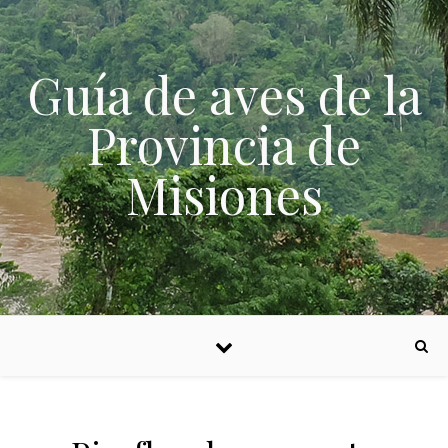
Skip to content
Guía de aves de la
Provincia de
Misiones