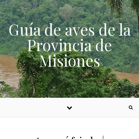
Skip to content
Guía de aves de la
Provincia de
Misiones