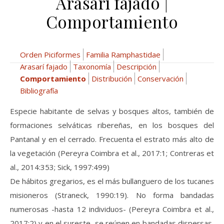
Arasarí fajado |
Comportamiento
Orden Piciformes
Familia Ramphastidae
Arasarí fajado
Taxonomía
Descripción
Comportamiento
Distribución
Conservación
Bibliografía
Especie habitante de selvas y bosques altos, también de
formaciones selváticas ribereñas, en los bosques del
Pantanal y en el cerrado. Frecuenta el estrato más alto de
la vegetación (Pereyra Coimbra et al., 2017:1; Contreras et
al., 2014:353; Sick, 1997:499)
De hábitos gregarios, es el más bullanguero de los tucanes
misioneros (Straneck, 1990:19). No forma bandadas
numerosas -hasta 12 individuos- (Pereyra Coimbra et al.,
2017:2) y en el sureste, se reúnen en bandadas dispersas,