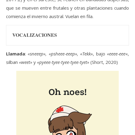
que se mueven entre frutales y otras plantaciones cuando
comienza el invierno austral. Vuelan en fila.
VOCALIZACIONES
Llamada
:
«sneeep», «psheee-eeep», «Tekk»
, bajo
«eeee-eee
«,
silban
«weet»
y
«pyeee-tyee-tyee-tyee-tyet»
(Short, 2020)