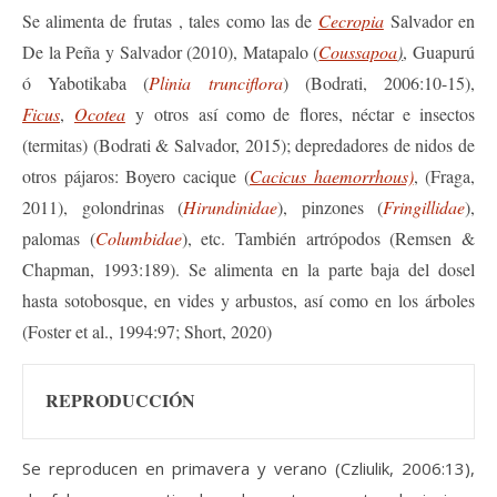
Se alimenta de frutas , tales como las de
Cecropia
Salvador en
De la Peña y Salvador (2010), Matapalo (
Coussapoa
)
, Guapurú
ó Yabotikaba (
Plinia trunciflora
) (Bodrati, 2006:10-15),
Ficus
,
Ocotea
y otros así como de flores, néctar e insectos
(termitas) (Bodrati & Salvador, 2015); depredadores de nidos de
otros pájaros: Boyero cacique (
Cacicus haemorrhous)
, (Fraga,
2011), golondrinas (
Hirundinidae
), pinzones (
Fringillidae
),
palomas (
Columbidae
), etc. También artrópodos (Remsen &
Chapman, 1993:189). Se alimenta en la parte baja del dosel
hasta sotobosque, en vides y arbustos, así como en los árboles
(Foster et al., 1994:97; Short, 2020)
REPRODUCCIÓN
Se reproducen en primavera y verano (Czliulik, 2006:13),