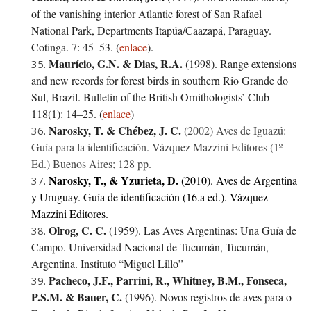
of the vanishing interior Atlantic forest of San Rafael
National Park, Departments Itapúa/Caazapá, Paraguay.
Cotinga. 7: 45–53.
(
enlace
)
.
Maurício, G.N.
&
Dias, R.A.
(1998). Range extensions
and new records for forest birds in southern Rio Grande do
Sul, Brazil. Bulletin of the British Ornithologists’ Club
118(1): 14–25.
(
enlace
)
Narosky, T. & Chébez, J. C.
(2002) Aves de Iguazú:
Guía para la identificación. Vázquez Mazzini Editores (1º
Ed.) Buenos Aires; 128 pp.
Narosky, T., & Yzurieta, D.
(2010). Aves de Argentina
y Uruguay. Guía de identificación (16.a ed.). Vázquez
Mazzini Editores.
Olrog, C. C.
(1959). Las Aves Argentinas: Una Guía de
Campo. Universidad Nacional de Tucumán, Tucumán,
Argentina. Instituto “Miguel Lillo”
Pacheco, J.F., Parrini, R., Whitney, B.M., Fonseca,
P.S.M.
&
Bauer, C.
(1996). Novos registros de aves para o