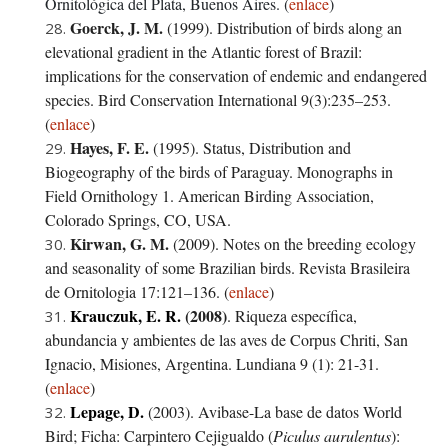
Ornitológica del Plata, Buenos Aires.
(
enlace
)
Goerck, J. M.
(1999). Distribution of birds along an
elevational gradient in the Atlantic forest of Brazil:
implications for the conservation of endemic and endangered
species. Bird Conservation International 9(3):235–253.
(
enlace
)
Hayes, F. E.
(1995). Status, Distribution and
Biogeography of the birds of Paraguay. Monographs in
Field Ornithology 1. American Birding Association,
Colorado Springs, CO, USA.
Kirwan, G. M.
(2009). Notes on the breeding ecology
and seasonality of some Brazilian birds. Revista Brasileira
de Ornitologia 17:121–136. (
enlace
)
Krauczuk, E. R.
(
2008
)
. Riqueza específica,
abundancia y ambientes de las aves de Corpus Chriti, San
Ignacio, Misiones, Argentina. Lundiana 9 (1): 21-31.
(
enlace
)
Lepage, D.
(2003). Avibase-La base de datos World
Bird;
Ficha: Carpintero Cejigualdo (
Piculus aurulentus
):