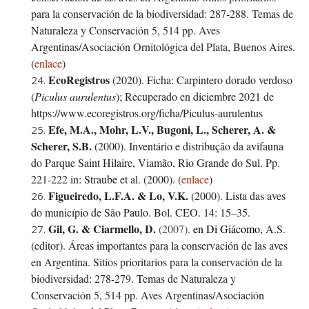
para la conservación de la biodiversidad: 287-288. Temas de
Naturaleza y Conservación 5, 514 pp. Aves
Argentinas/Asociación Ornitológica del Plata, Buenos Aires.
(
enlace
)
EcoRegistros
(2020).
Ficha:
Carpintero dorado verdoso
(
Piculus aurulentus
); Recuperado en diciembre 2021 de
https://www.ecoregistros.org/ficha/Piculus-aurulentus
Efe, M.A., Mohr, L.V., Bugoni, L., Scherer, A.
&
Scherer, S.B.
(2000). Inventário e distribução da avifauna
do Parque Saint Hilaire, Viamão, Rio Grande do Sul. Pp.
221-222 in: Straube et al. (2000). (
enlace
)
Figueiredo, L.F.A. & Lo, V.K.
(2000). Lista das aves
do município de São Paulo. Bol. CEO. 14: 15–35.
Gil, G. & Ciarmello, D.
(2007).
en Di Giácomo,
A.S.
(editor). Áreas importantes para la conservación de las aves
en Argentina. Sitios prioritarios para la conservación de la
biodiversidad: 278-279. Temas de Naturaleza y
Conservación 5, 514 pp. Aves Argentinas/Asociación