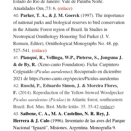
Estado do Rio de Janeiro: Vale de Paraíba Norte.
Atualidades Orn.;73: 6. (
enlace
)
Parker, T. A.,
&
J. M. Goerck
(1997). The importance
of national parks and biological reserves to bird conservation
in the Atlantic Forest region of Brazil. In Studies in
Neotropical Ornithology Honoring Ted Parker (J. V.
Remsen, Editor), Ornithological Monographs No. 48. pp.
527–541. (
enlace
)
Planqué, R., Vellinga, W.P., Pieterse, S., Jongsma J.
& de By, R.
(Xeno-canto Foundation). Ficha: Carpintero
Cejigualdo (
Piculus aurulentus
); Recuperado en diciembre
2021 de https://xeno-canto.org/species/Piculus-aurulentus
Ruschi, P., Eduardo Simon, J.
&
Moreira Flores,
F.
(2014). Reproduction of the Yellow-browed Woodpecker
Piculus aurulentus (Picidae)
in Atlantic forest, southeastern
Brazil. Bol. Mus. Biol. Mello leitão. 35. 35-42.(
enlace
)
Saibene, C. A., M. A. Castelino, N. R. Rey, J.
Herrera & J. Calo
(1996). Inventario de las aves del Parque
Nacional “Iguazú”, Misiones, Argentina. Monografía 9.