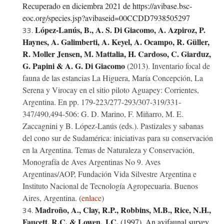
Recuperado en diciembra 2021 de https://avibase.bsc-
eoc.org/species.jsp?avibaseid=00CCDD7938505297
López-Lanús, B., A. S. Di Giacomo, A. Azpiroz, P.
Haynes, A. Galimberti, A. Keyel, A. Ocampo, R. Güller,
R. Moller Jensen, M. Mattalia, H. Cardoso, C. Giarduz,
G. Papini & A. G. Di Giacomo
(2013). Inventario focal de
fauna de las estancias La Higuera, María Concepción, La
Serena y Virocay en el sitio piloto Aguapey: Corrientes,
Argentina. En pp. 179-223/277-293/307-319/331-
347/490,494-506: G. D. Marino, F. Miñarro, M. E.
Zaccagnini y B. López-Lanús (eds.). Pastizales y sabanas
del cono sur de Sudamérica: iniciativas para su conservación
en la Argentina. Temas de Naturaleza y Conservación,
Monografía de Aves Argentinas No 9. Aves
Argentinas/AOP, Fundación Vida Silvestre Argentina e
Instituto Nacional de Tecnología Agropecuaria. Buenos
Aires, Argentina. (
enlace
)
Madroño, A., Clay, R.P., Robbins, M.B., Rice, N.H.,
Faucett, R.C.
&
Lowen, J.C.
(1997). An avifaunal survey