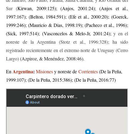
Sur (
Kirwan, 2009:125); (Anjos, 2001:24); (Anjos et al.,
1997:167); (Belton, 1984:591); (Efe et al., 2000:20); (Goerck,
1999:246); (Mauricio & Dias, 1998:19); (Pacheco et al., 1996);
(Sick, 1997:514); (Vasconcelos & Melo-Jr, 2001:24);
y en el
noreste de la Argentina (Stotz et al., 1996:328); ha sido
registrado recientemente en el extremo norte de Uruguay (Cerro
Largo)
(
Azpiroz,
&
Menéndez, 2008:
46
).
Argentina
:
En
Misiones
y noreste de
Corrientes
(De la Peña,
1999:107);
(De la Peña, 2015:386); (De la Peña, 2016:77)