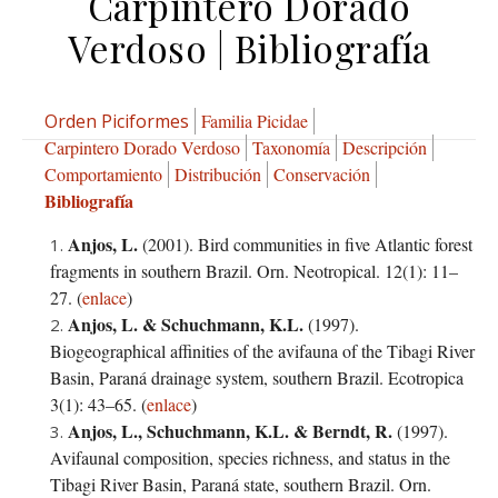
Carpintero Dorado
Verdoso | Bibliografía
Orden Piciformes
Familia Picidae
Carpintero Dorado Verdoso
Taxonomía
Descripción
Comportamiento
Distribución
Conservación
Bibliografía
Anjos, L.
(2001). Bird communities in five Atlantic forest
fragments in southern Brazil. Orn. Neotropical. 12(1): 11–
27. (
enlace
)
Anjos, L.
&
Schuchmann, K.L.
(1997).
Biogeographical affinities of the avifauna of the Tibagi River
Basin, Paraná drainage system, southern Brazil. Ecotropica
3(1): 43–65. (
enlace
)
Anjos, L., Schuchmann, K.L.
&
Berndt, R.
(1997).
Avifaunal composition, species richness, and status in the
Tibagi River Basin, Paraná state, southern Brazil. Orn.