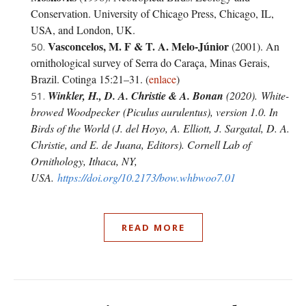
Conservation. University of Chicago Press, Chicago, IL,
USA, and London, UK.
Vasconcelos, M. F
&
T. A. Melo-Júnior
(2001). An
ornithological survey of Serra do Caraça, Minas Gerais,
Brazil. Cotinga 15:21–31.
(
enlace
)
Winkler, H., D. A. Christie
&
A. Bonan
(2020). White-
browed Woodpecker (
Piculus aurulentus
), version 1.0. In
Birds of the World (J. del Hoyo, A. Elliott, J. Sargatal, D. A.
Christie, and E. de Juana, Editors). Cornell Lab of
Ornithology, Ithaca, NY,
USA.
https://doi.org/10.2173/bow.whbwoo7.01
READ MORE