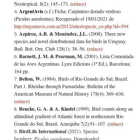
Neotropical. 8(2): 145–173.
(
enlace
)
ArgentAvis
(s.f.) Ficha: Carpintero dorado verdoso
(Piculus aurulentus); Recuperado el 19/01/2021 de
http://argentavis.com.ar/2012/sitio/especie_co.php?id=594
Azpiroz, A.B.
&
Menéndez, J.L.
(2008). Three new
species and novel distributional data for birds in Uruguay.
Bull. Brit. Orn. Club 128(1): 38–56. (
enlace
)
Barnett, J. M. & Pearman, M.
(2001). Lista Comentada
de las Aves Argentinas. Lynx Edicions (1º Ed.), Barcelona;
164 pp.
Belton, W.
(1984). Birds of Rio Grande do Sul, Brazil.
Part 1. Rheidae through Furnariidae. Bulletin of the
American Museum of Natural History 178(4): 369–636.
(
enlace
)
Bencke, G. A.
&
A. Kindel
(1999). Bird counts along an
altitudinal gradient of Atlantic forest in northeastern Rio
Grande do Sul, Brazil. Ararajuba 7(2):91–107. (
enlace
)
BirdLife International
(2021).
Species
factsheet:
Piculus aurulentus
. Downloaded