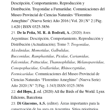
Descripción, Comportamiento, Reproducción y
Distribución. Trogonidae a Furnariidae. Comunicaciones del
Museo Provincial de Ciencias Naturales “Florentino
Ameghino” (Nueva Serie) Año 2016 | Vol. 20 | N° 2 | Pág.
1-620 | ISSN 0325-3856
De la Peña, M. R. & Bodrati, A.
(2020) Aves
Argentinas: Descripción, Comportamiento, Reproducción y
Distribución (Actualización); Tomo 7:
Trogonidae,
Alcedinidae, Momotidae, Galbulidae,
Bucconidae,
Ramphastidae, Picidae, Cariamidae,
Falconidae, Psittacidae, Thamnophilidae, Melanopareiidae,
Conopophacidae, Grallariidae, Rhinocryptidae,
Formicariidae.
Comunicaciones del Museo Provincial de
Ciencias Naturales “Florentino Ameghino” (Nueva Serie)
Año 2020 | N° 7| Pág. 1-343| ISSN 0325-3856
del Hoyo, J.
ed. (2020) All the Birds of the World. Lynx
Edicions, Barcelona
Di Giacomo, A.S.
(editor). Áreas importantes para la
conservación de las aves en Argentina. Sitios prioritarios