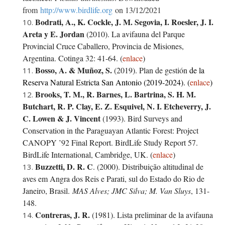
from
http://www.birdlife.org
on 13/12/2021
Bodrati, A., K. Cockle, J. M. Segovia, I. Roesler, J. I.
Areta y E. Jordan
(2010). La avifauna del Parque
Provincial Cruce Caballero, Provincia de Misiones,
Argentina. Cotinga 32: 41-64. (
enlace
)
Bosso, A. & Muñoz, S.
(2019). Plan de gestión
de la
Reserva Natural Estricta San Antonio (2019-2024).
(
enlace
)
Brooks, T. M., R. Barnes, L. Bartrina, S. H. M.
Butchart, R. P. Clay, E. Z. Esquivel, N. I. Etcheverry, J.
C. Lowen
&
J. Vincent
(1993). Bird Surveys and
Conservation in the Paraguayan Atlantic Forest: Project
CANOPY ’92 Final Report. BirdLife Study Report 57.
BirdLife International, Cambridge, UK. (
enlace
)
Buzzetti, D. R. C
. (2000). Distribuição altitudinal de
aves em Angra dos Reis e Parati, sul do Estado do Rio de
Janeiro, Brasil.
MAS Alves; JMC Silva; M. Van Sluys
, 131-
148.
Contreras, J. R.
(1981). Lista preliminar de la avifauna