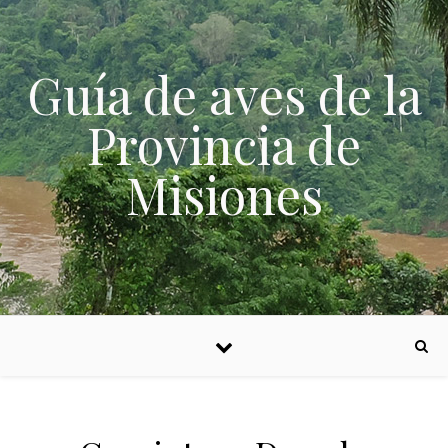
Skip to content
Guía de aves de la
Provincia de
Misiones