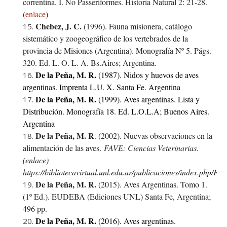
correntina. I. No Passeriformes. Historia Natural 2: 21-28.
(
enlace
)
Chebez, J. C.
(1996). Fauna misionera, catálogo
sistemático y zoogeográfico de los vertebrados de la
provincia de Misiones (Argentina). Monografía Nº 5. Págs.
320. Ed. L. O. L. A. Bs.Aires; Argentina.
De la Peña, M. R.
(1987). Nidos y huevos de aves
argentinas. Imprenta L.U. X. Santa Fe. Argentina
De la Peña, M. R.
(1999). Aves argentinas. Lista y
Distribución. Monografía 18. Ed. L.O.L.A; Buenos Aires.
Argentina
De la Peña, M. R
. (2002). Nuevas observaciones en la
alimentación de las aves.
FAVE: Ciencias Veterinarias.
(enlace)
https://bibliotecavirtual.unl.edu.ar/publicaciones/index.php/FA
D
e la Peña, M. R.
(2015). Aves Argentinas. Tomo 1.
(1º Ed.). EUDEBA (Ediciones UNL) Santa Fe, Argentina;
496 pp.
De la Peña, M. R.
(2016). Aves argentinas.