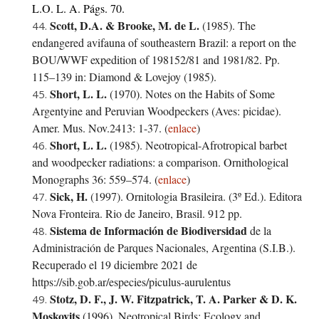
L.O. L. A. Págs. 70.
Scott, D.A. & Brooke, M. de L.
(1985). The
endangered avifauna of southeastern Brazil: a report on the
BOU/WWF expedition of 198152/81 and 1981/82. Pp.
115–139 in: Diamond & Lovejoy (1985).
Short, L. L.
(1970). Notes on the Habits of Some
Argentyine and Peruvian Woodpeckers (Aves: picidae).
Amer. Mus. Nov.2413: 1-37. (
enlace
)
Short, L. L.
(1985). Neotropical-Afrotropical barbet
and woodpecker radiations: a comparison. Ornithological
Monographs 36: 559–574. (
enlace
)
Sick, H.
(1997). Ornitologia Brasileira. (3º Ed.). Editora
Nova Fronteira. Rio de Janeiro, Brasil. 912 pp.
Sistema de Información de Biodiversidad
de la
Administración de Parques Nacionales, Argentina (S.I.B.).
Recuperado el 19 diciembre 2021 de
https://sib.gob.ar/especies/piculus-aurulentus
Stotz, D. F., J. W. Fitzpatrick, T. A. Parker
&
D. K.
Moskovits
(1996). Neotropical Birds: Ecology and