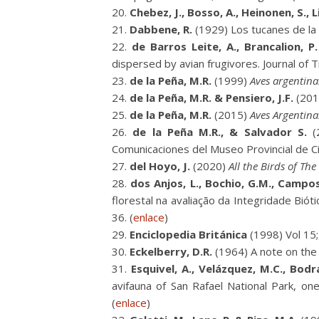
Chebez, J., Bosso, A., Heinonen, S., L
Dabbene, R.
(1929) Los tucanes de la 
de Barros Leite, A., Brancalion, P.
dispersed by avian frugivores. Journal of T
de la Peña, M.R.
(1999)
Aves argentinas
de la Peña, M.R. & Pensiero, J.F.
(201
de la Peña, M.R.
(2015)
Aves Argentina
de la Peña M.R., & Salvador S.
(
Comunicaciones del Museo Provincial de Ci
del Hoyo, J.
(2020)
All the Birds of Th
dos Anjos, L., Bochio, G.M., Campos
florestal na avaliação da Integridade Biót
36. (
enlace
)
Enciclopedia Británica
(1998) Vol 15
Eckelberry, D.R.
(1964) A note on the t
Esquivel, A., Velázquez, M.C., Bodrat
avifauna of San Rafael National Park, one
(
enlace
)