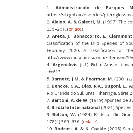
Administración de Parques Na
https://sib.gob.ar/especies/pteroglossus-b
Aleixo, A. & Galetti, M.
(1997) The cons
235–261. (
enlace
)
Areta, J., Bonaccorso, E., Claramunt, 
Classification of the Bird Species of So
February 2020. A classification of the
http://www.museum.lsu.edu/~Remsen/SA
ArgentAvis
(s.f.) Ficha: Arasarí bana
id=613
Barnett, J.M. & Pearman, M.
(2001)
L
Bencke, G.A., Dias, R.A., Bugoni, L., 
Rio Grande do Sul, Brasil. Iheringia. Série 
Bertoni, A. de W.
(1919) Apuntes de av
BirdLife International
(2021) Species 
Belton, W.
(1984) Birds of Rio Grande
178(4):369–636. (
enlace
)
Bodrati, A. & K. Cockle
(2005) San A