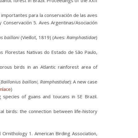
lantic forest in Brazil. Proceedings of the XXII
s importantes para la conservación de las aves
 y Conservación 5. Aves Argentinas/Asociación
us bailloni
(Vieillot, 1819) (Aves:
Ramphastidae
)
s Florestas Nativas do Estado de São Paulo,
rous birds in an Atlantic rainforest area of
(
Baillonius bailloni, Ramphastidae
): A new case
nlace
)
 species of guans and toucans in SE Brazil.
al birds: the connection between life-history
 Ornithology 1. American Birding Association,