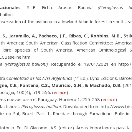
cionales
. S.I.B. Ficha: Arasarí Banana
(Pteroglossus ba
ailloni
ervation of the avifauna in a lowland Atlantic forest in south-east
S., Jaramillo, A., Pacheco, J.F., Ribas, C., Robbins, M.B., Sti
uth America; South American Classification Committee; American
 bird species of South America. American Ornithological So
CCBaseline.htm
na
(Pteroglossus bailloni)
. Recuperado el 19/01/2021 en http://a
ista Comentada de las Aves Argentinas
(1º Ed.). Lynx Edicions. Barce
Agne, C.E., Fontana, C.S., Maurício, G.N., & Machado, D.B.
(201
Zoologia, 100(4), 519-556. (
enlace
)
es nuevas para el Paraguay. Hornero 1: 255-258 (
enlace
)
factsheet:
Pteroglossus bailloni
. Downloaded from http://www.bird
 do Sul, Brazil. Part 1. Rheidae through Furnariidae. Bulleti
ntonio. En: Di Giacomo, A.S. (editor). Áreas importantes para la