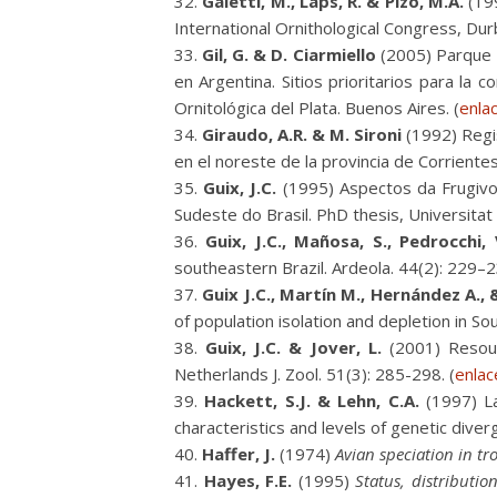
Galetti, M., Laps, R. & Pizo, M.A.
(19
International Ornithological Congress, Durb
Gil, G. & D. Ciarmiello
(2005) Parque N
en Argentina. Sitios prioritarios para la
Ornitológica del Plata. Buenos Aires. (
enla
Giraudo, A.R. & M. Sironi
(1992) Regi
en el noreste de la provincia de Corrientes
Guix, J.C.
(1995) Aspectos da Frugivo
Sudeste do Brasil. PhD thesis, Universitat
Guix, J.C., Mañosa, S., Pedrocchi, 
southeastern Brazil. Ardeola. 44(2): 229–2
Guix J.C., Martín M., Hernández A., 
of population isolation and depletion in So
Guix, J.C. & Jover, L.
(2001) Resourc
Netherlands J. Zool. 51(3): 285-298. (
enlac
Hackett, S.J. & Lehn, C.A.
(1997) La
characteristics and levels of genetic dive
Haffer, J.
(1974)
Avian speciation in t
Hayes, F.E.
(1995)
Status, distributi