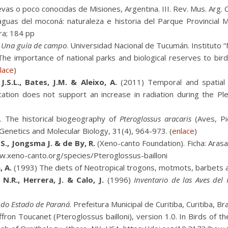
as o poco conocidas de Misiones, Argentina. III. Rev. Mus. Arg. Ci
guas del moconá: naturaleza e historia del Parque Provincial 
ra; 184 pp
. Una guía de campo
. Universidad Nacional de Tucumán. Instituto “
he importance of national parks and biological reserves to bird 
lace
)
J.S.L., Bates, J.M. & Aleixo, A.
(2011) Temporal and spatial d
ication does not support an increase in radiation during the Ple
 The historical biogeography of
Pteroglossus aracaris
(Aves, Pi
Genetics and Molecular Biology, 31(4), 964-973. (
enlace
)
 S., Jongsma J. & de By, R.
(Xeno-canto Foundation). Ficha: Arasar
.xeno-canto.org/species/Pteroglossus-bailloni
, A.
(1993) The diets of Neotropical trogons, motmots, barbets a
 N.R., Herrera, J. & Calo, J.
(1996)
Inventario de las Aves del
s do Estado de Paraná
. Prefeitura Municipal de Curitiba, Curitiba, Bra
ron Toucanet (Pteroglossus bailloni), version 1.0. In Birds of the W