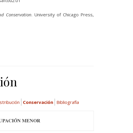
.saftou2.01
and Conservation
. University of Chicago Press,
ión
stribución
Conservación
Bibliografía
CUPACIÓN MENOR