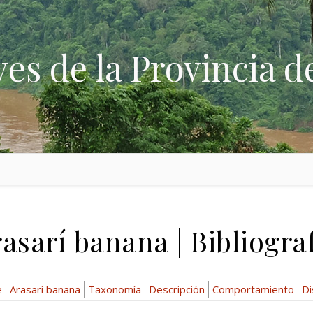
ves de la Provincia d
asarí banana | Bibliogra
e
Arasarí banana
Taxonomía
Descripción
Comportamiento
Di