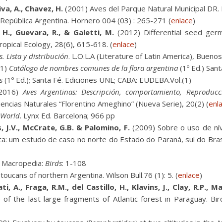
iva, A., Chavez, H.
(2001) Aves del Parque Natural Municipal DR. 
República Argentina. Hornero 004 (03) : 265-271 (
enlace
)
 H., Guevara, R., & Galetti, M.
(2012) Differential seed germ
ropical Ecology, 28(6), 615-618. (
enlace
)
. Lista y distribución
. L.O.L.A (Literature of Latin America), Buenos
1)
Catálogo de nombres comunes de la flora argentina
(1º Ed.) Sant
s
(1º Ed.); Santa Fé. Ediciones UNL; CABA: EUDEBA.Vol.(1)
2016)
Aves Argentinas: Descripción, comportamiento, Reproducci
encias Naturales “Florentino Ameghino” (Nueva Serie), 20(2) (
enl
e World
. Lynx Ed. Barcelona; 966 pp
, J.V., McCrate, G.B. & Palomino, F.
(2009) Sobre o uso de nív
ica: um estudo de caso no norte do Estado do Paraná, sul do Brasil
; Macropedia:
Birds
: 1-108
oucans of northern Argentina. Wilson Bull.76 (1): 5. (
enlace
)
i, A., Fraga, R.M., del Castillo, H., Klavins, J., Clay, R.P., M
 of the last large fragments of Atlantic forest in Paraguay. Bir