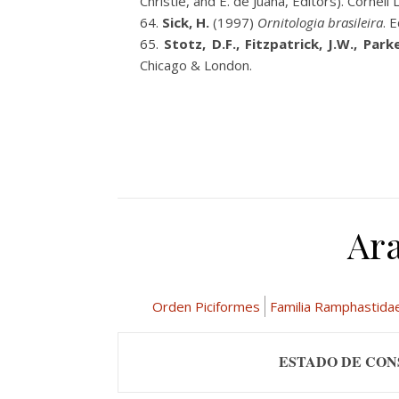
Christie, and E. de Juana, Editors). Cornel
Sick, H.
(1997)
Ornitologia brasileira
. 
Stotz, D.F., Fitzpatrick, J.W., Par
Chicago & London.
Ar
Orden Piciformes
Familia Ramphastida
ESTADO DE CON