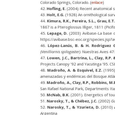
Colorado Springs, Colorado. (
enlace
)
Hofling, E.
(2004) Recent anatomical st
Holt, E.G.
(1928) An ornithological surv
Kimura, R.K., Pereira, S.L., Grau, E.T
1867 is a Pteroglossus Illiger, 1811 (Pici
Lepage, D.
(2003) Avibase-La base de
https://avibase.bsc-eoc.org/species.js
López-Lanús, B. & H. Rodriguez 
(Venilliornis spilogaster)
. Nuestras Aves 47:
Lowen, J.C., Bartrina, L., Clay, R.P. 
Projects Canopy ’92 and Yacutinga ’95. CS
Madroño, A. & Esquivel, E.Z.
(1995)
amenazadas y endémicas del Bosque Atlánti
Madroño, A., Clay, R.P., Robbins, M.B
San Rafael National Park, Departments Ita
McNab, B.K.
(2001). Energetics of touc
Narosky, T., & Chébez, J.C.
(2002)
Gu
Narosky, T., & Yzurieta, D.
(2010)
Argentina