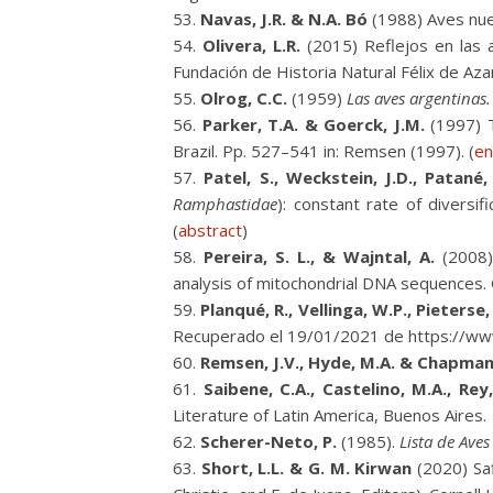
Navas, J.R. & N.A. Bó
(1988) Aves nuev
Olivera, L.R.
(2015) Reflejos en las a
Fundación de Historia Natural Félix de Aza
Olrog, C.C.
(1959)
Las aves argentinas
Parker, T.A. & Goerck, J.M.
(1997) T
Brazil. Pp. 527–541 in: Remsen (1997). (
en
Patel, S., Weckstein, J.D., Patané, 
Ramphastidae
): constant rate of diversif
(
abstract
)
Pereira, S. L., & Wajntal, A.
(2008).
analysis of mitochondrial DNA sequences. 
Planqué, R., Vellinga, W.P., Pieterse,
Recuperado el 19/01/2021 de https://www
Remsen, J.V., Hyde, M.A. & Chapman
Saibene, C.A., Castelino, M.A., Rey,
Literature of Latin America, Buenos Aires.
Scherer-Neto, P.
(1985).
Lista de Ave
Short, L.L. & G. M. Kirwan
(2020) Saff