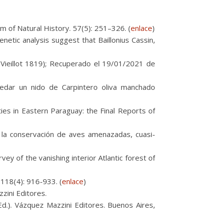
um of Natural History. 57(5): 251–326. (
enlace
)
etic analysis suggest that Baillonius Cassin,
 Vieillot 1819); Recuperado el 19/01/2021 de
dar un nido de Carpintero oliva manchado
ies in Eastern Paraguay: the Final Reports of
la conservación de aves amenazadas, cuasi-
vey of the vanishing interior Atlantic forest of
. 118(4): 916-933. (
enlace
)
zini Editores.
Ed.). Vázquez Mazzini Editores. Buenos Aires,