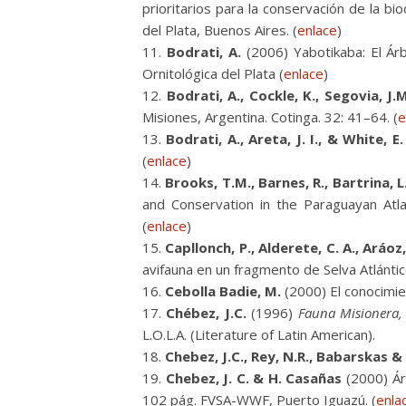
prioritarios para la conservación de la b
del Plata, Buenos Aires. (
enlace
)
Bodrati, A.
(2006) Yabotikaba: El Árb
Ornitológica del Plata (
enlace
)
Bodrati, A., Cockle, K., Segovia, J.M.
Misiones, Argentina. Cotinga. 32: 41–64. (
e
Bodrati, A., Areta, J. I., & White, E.
(
enlace
)
Brooks, T.M., Barnes, R., Bartrina, L.
and Conservation in the Paraguayan Atla
(
enlace
)
Capllonch, P., Alderete, C. A., Aráoz,
avifauna en un fragmento de Selva Atlántica
Cebolla Badie, M.
(2000) El conocimie
Chébez, J.C.
(1996)
Fauna Misionera, 
L.O.L.A. (Literature of Latin American).
Chebez, J.C., Rey, N.R., Babarskas &
Chebez, J. C. & H. Casañas
(2000) Áre
102 pág. FVSA-WWF, Puerto Iguazú. (
enla