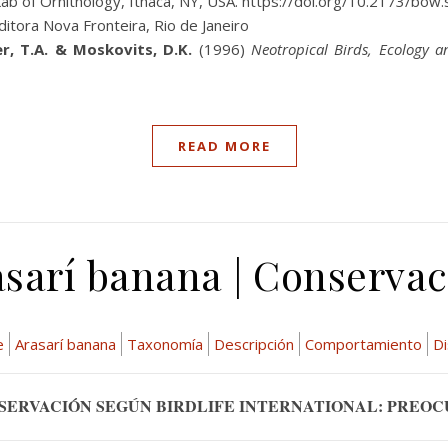
l Lab of Ornithology, Ithaca, NY, USA. https://doi.org/10.2173/bow
Editora Nova Fronteira, Rio de Janeiro
ker, T.A. & Moskovits, D.K.
(1996)
Neotropical Birds, Ecology 
READ MORE
asarí banana | Conservac
e
Arasarí banana
Taxonomía
Descripción
Comportamiento
Di
SERVACIÓN SEGÚN BIRDLIFE INTERNATIONAL: PREO