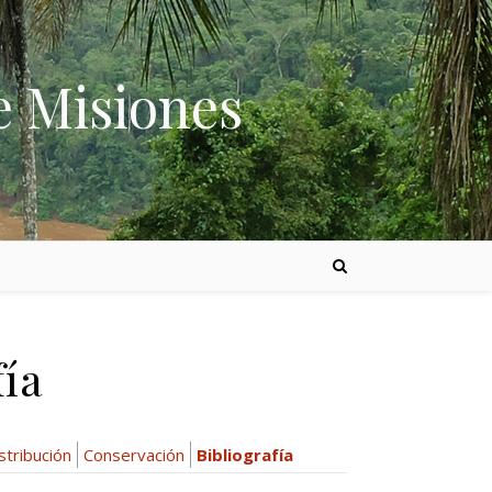
e Misiones
fía
stribución
Conservación
Bibliografía