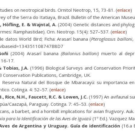
udies on neotropical birds. Ornitol Neotrop, 15, 73-81. (
enlace
)
ey of the Serra do Itatiaya, Brazil. Bulletin of the American Muse
., Höfling, E. & Wajntal, A.
(2004) Genetic distances and phylogen
formes: Ramphastidae). Orn. Neotrop. 15(4): 527–537. (
enlace
)
 datos World Bird; Ficha: Arasarí banana (
Pteroglossus bailloni
,
p?avibaseid=134351108747B8D7
Goñi
(2004) Arasarí banana
(Bailonius bailloni)
muerto al depre
 16-17.
& Tobias, J.A.
(1996) Biological Surveys and Conservation Priorit
B Conservation Publications, Cambridge, UK.
 Reserva Natural del Bosque de Mbaracayú: su importancia en 
co. Cotinga. 4: 52–57. (
enlace
)
., Rice, N.H., Faucett, R.C. & Lowen, J.C.
(1997) An avifaunal sur
púa/Caazapá, Paraguay. Cotinga. 7: 45–53. (
enlace
)
ans, a barbet, and a hornbill: implications for avian frugivory. Auk
ía para la Identificación de las Aves de Iguazú
(1º Ed.). Vazquez Maz
Aves de Argentina y Uruguay. Guía de identificación
(16.a 