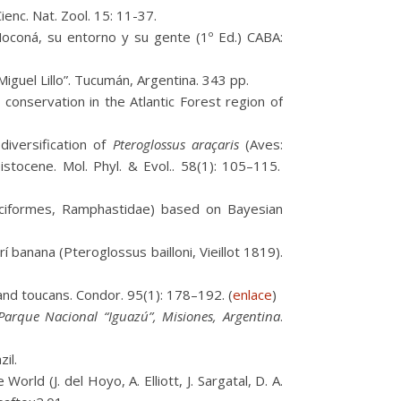
enc. Nat. Zool. 15: 11-37.
Moconá, su entorno y su gente (1º Ed.) CABA:
Miguel Lillo”. Tucumán, Argentina. 343 pp.
conservation in the Atlantic Forest region of
iversification of
Pteroglossus araçaris
(Aves:
istocene. Mol. Phyl. & Evol.. 58(1): 105–115.
ciformes, Ramphastidae) based on Bayesian
í banana (Pteroglossus bailloni, Vieillot 1819).
nd toucans. Condor. 95(1): 178–192. (
enlace
)
 Parque Nacional “Iguazú”, Misiones, Argentina
.
zil.
orld (J. del Hoyo, A. Elliott, J. Sargatal, D. A.