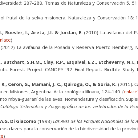
iodiversidad: 287-288. Temas de Naturaleza y Conservación 5, 51
ol frutal de la selva misionera. Naturaleza y Conservación 18:
, Roesler, I., Areta, J.I. & Jordan, E.
(2010) La avifauna del Pa
nlace
)
(2012) La avifauna de la Posada y Reserva Puerto Bemberg, Mi
, Butchart, S.H.M., Clay, R.P., Esquivel, E.Z., Etcheverry, N.I.,
ntic Forest: Project CANOPY ’92 Final Report. BirdLife Study R
 R., Ceron, G., Mamaní, J. C., Quiroga, O., & Soria, K.
(2015). C
 en Misiones, Argentina. Acta zoológica lilloana, 124-140. (
enlace
nto mbya-guaraní de las aves. Nomenclatura y clasificación. Supl
Catálogo Sistemático y Zoogeográfico de los vertebrados de la Prov
 A.G. Di Giacomo
(1998)
Las Aves de los Parques Nacionales de la 
as claves para la conservación de la biodiversidad de la provinc
ce
)