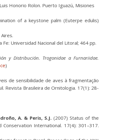
Luis Honorio Rolon. Puerto Iguazú, Misiones
ination of a keystone palm (Euterpe edulis)
 Aires.
a Fe: Universidad Nacional del Litoral; 464 pp.
ón y Distribución. Trogonidae a Furnariidae.
ace
)
eis de sensibilidade de aves à fragmentação
. Revista Brasileira de Ornitologia. 17(1): 28-
adroño, A. & Peris, S.J.
(2007) Status of the
d Conservation International. 17(4): 301–317.