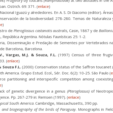
98) Frugivory by toucans
(Ramphastidae)
at two altitudes in the At
an. Ostrich. 69: 371. (
enlace
)
acional Iguazú y alrededores. En A. S. Di Giacomo (editor). Área
 conservación de la biodiversidad: 278-280. Temas de Naturaleza
ce
)
stro de
Pteroglossus castanotis australis
, Casin, 1867 y de
Bailloni
, República Argentina. Nótulas Faunísticas 25: 1-2.
ria, Disseminação e Predação de Sementes por Vertebrados na
 de Barcelona, Barcelona.
V., Vargas, M.J. & Souza, F.L.
(1997) Census of three frugivo
33. (
enlace
)
& Souza F.L.
(2000) Conservation status of the Saffron toucanet 
uth America. Grupo Estud. Ecol., Sér. Doc. 6(2): 10-25. São Paulo (
e
e partitioning and interspecific competition among coexisting
e
)
ck of genetic divergence in a genus
(Pteroglossus)
of Neotropic
rgence. Pp. 267-279 in: Remsen (1997). (
enlace
)
ropical South America
. Cambridge, Massachusetts, 390 pp.
on and biogeography of the birds of Paraguay
. Monographs in Field