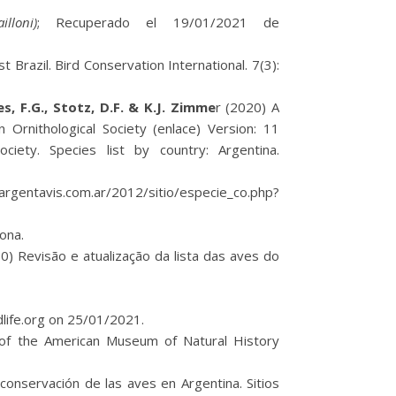
illoni)
; Recuperado el 19/01/2021 de
 Brazil. Bird Conservation International. 7(3):
les, F.G., Stotz, D.F. & K.J. Zimme
r (2020) A
 Ornithological Society (enlace) Version: 11
ciety. Species list by country: Argentina.
rgentavis.com.ar/2012/sitio/especie_co.php?
lona.
0) Revisão e atualização da lista das aves do
life.org on 25/01/2021.
n of the American Museum of Natural History
 conservación de las aves en Argentina. Sitios