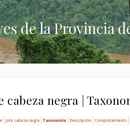
ves de la Provincia d
te cabeza negra | Taxono
ae
Jote cabeza negra
Taxonomía
Descripción
Comportamiento