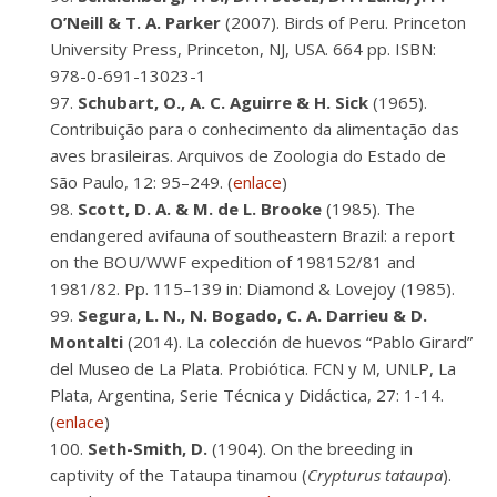
O’Neill & T. A. Parker
(2007). Birds of Peru. Princeton
University Press, Princeton, NJ, USA. 664 pp. ISBN:
978-0-691-13023-1
Schubart, O., A. C. Aguirre & H. Sick
(1965).
Contribuição para o conhecimento da alimentação das
aves brasileiras. Arquivos de Zoologia do Estado de
São Paulo, 12: 95–249. (
enlace
)
Scott, D. A. & M. de L. Brooke
(1985). The
endangered avifauna of southeastern Brazil: a report
on the BOU/WWF expedition of 198152/81 and
1981/82. Pp. 115–139 in: Diamond & Lovejoy (1985).
Segura, L. N., N. Bogado, C. A. Darrieu & D.
Montalti
(2014). La colección de huevos “Pablo Girard”
del Museo de La Plata. Probiótica. FCN y M, UNLP, La
Plata, Argentina, Serie Técnica y Didáctica, 27: 1-14.
(
enlace
)
Seth-Smith, D.
(1904). On the breeding in
captivity of the Tataupa tinamou (
Crypturus tataupa
).