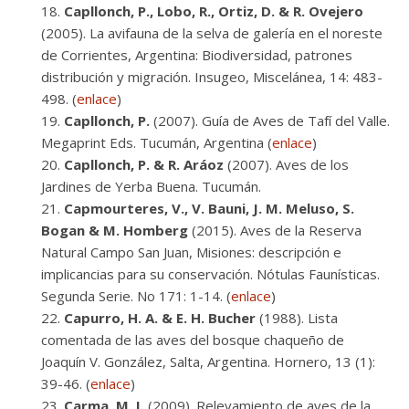
Capllonch, P., Lobo, R., Ortiz, D. & R. Ovejero
(2005). La avifauna de la selva de galería en el noreste
de Corrientes, Argentina: Biodiversidad, patrones
distribución y migración. Insugeo, Miscelánea, 14: 483-
498. (
enlace
)
Capllonch, P.
(2007). Guía de Aves de Tafí del Valle.
Megaprint Eds. Tucumán, Argentina (
enlace
)
Capllonch, P. & R. Aráoz
(2007). Aves de los
Jardines de Yerba Buena. Tucumán.
Capmourteres, V., V. Bauni, J. M. Meluso, S.
Bogan & M. Homberg
(2015). Aves de la Reserva
Natural Campo San Juan, Misiones: descripción e
implicancias para su conservación. Nótulas Faunísticas.
Segunda Serie. No 171: 1-14. (
enlace
)
Capurro, H. A. & E. H. Bucher
(1988). Lista
comentada de las aves del bosque chaqueño de
Joaquín V. González, Salta, Argentina. Hornero, 13 (1):
39-46. (
enlace
)
Carma, M. I.
(2009). Relevamiento de aves de la