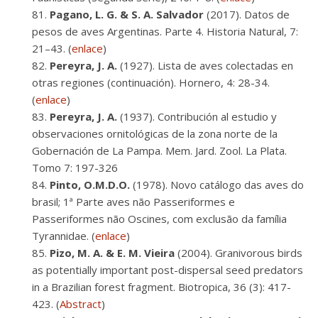
Pagano, L. G. & S. A. Salvador
(2017). Datos de
pesos de aves Argentinas. Parte 4. Historia Natural, 7:
21–43. (
enlace
)
Pereyra, J. A.
(1927). Lista de aves colectadas en
otras regiones (continuación). Hornero, 4: 28-34.
(
enlace
)
Pereyra, J. A.
(1937). Contribución al estudio y
observaciones ornitológicas de la zona norte de la
Gobernación de La Pampa. Mem. Jard. Zool. La Plata.
Tomo 7: 197-326
Pinto, O.M.D.O.
(1978). Novo catálogo das aves do
brasil; 1ª Parte aves não Passeriformes e
Passeriformes não Oscines, com exclusão da família
Tyrannidae. (
enlace
)
Pizo, M. A. & E. M. Vieira
(2004). Granivorous birds
as potentially important post-dispersal seed predators
in a Brazilian forest fragment. Biotropica, 36 (3): 417-
423. (
Abstract
)