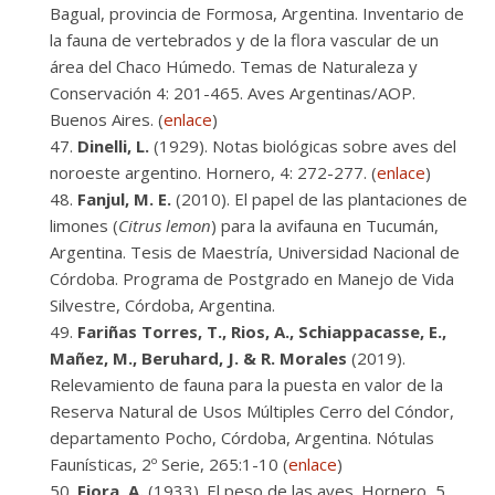
Bagual, provincia de Formosa, Argentina. Inventario de
la fauna de vertebrados y de la flora vascular de un
área del Chaco Húmedo. Temas de Naturaleza y
Conservación 4: 201-465. Aves Argentinas/AOP.
Buenos Aires. (
enlace
)
Dinelli, L.
(1929). Notas biológicas sobre aves del
noroeste argentino. Hornero, 4: 272-277. (
enlace
)
Fanjul, M. E.
(2010). El papel de las plantaciones de
limones (
Citrus lemon
) para la avifauna en Tucumán,
Argentina. Tesis de Maestría, Universidad Nacional de
Córdoba. Programa de Postgrado en Manejo de Vida
Silvestre, Córdoba, Argentina.
Fariñas Torres, T., Rios, A., Schiappacasse, E.,
Mañez, M., Beruhard, J. & R. Morales
(2019).
Relevamiento de fauna para la puesta en valor de la
Reserva Natural de Usos Múltiples Cerro del Cóndor,
departamento Pocho, Córdoba, Argentina. Nótulas
Faunísticas, 2º Serie, 265:1-10 (
enlace
)
Fiora, A.
(1933). El peso de las aves. Hornero, 5