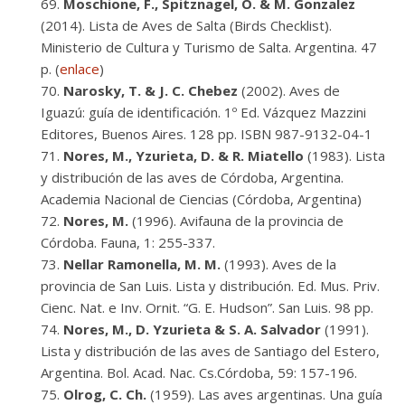
Moschione, F., Spitznagel, O. & M. Gonzalez
(2014). Lista de Aves de Salta (Birds Checklist).
Ministerio de Cultura y Turismo de Salta. Argentina. 47
p. (
enlace
)
Narosky, T. & J. C. Chebez
(2002). Aves de
Iguazú: guía de identificación. 1º Ed. Vázquez Mazzini
Editores, Buenos Aires. 128 pp. ISBN 987-9132-04-1
Nores, M., Yzurieta, D. & R. Miatello
(1983). Lista
y distribución de las aves de Córdoba, Argentina.
Academia Nacional de Ciencias (Córdoba, Argentina)
Nores, M.
(1996). Avifauna de la provincia de
Córdoba. Fauna, 1: 255-337.
Nellar Ramonella, M. M.
(1993). Aves de la
provincia de San Luis. Lista y distribución. Ed. Mus. Priv.
Cienc. Nat. e Inv. Ornit. “G. E. Hudson”. San Luis. 98 pp.
Nores, M., D. Yzurieta & S. A. Salvador
(1991).
Lista y distribución de las aves de Santiago del Estero,
Argentina. Bol. Acad. Nac. Cs.Córdoba, 59: 157-196.
Olrog, C. Ch.
(1959). Las aves argentinas. Una guía