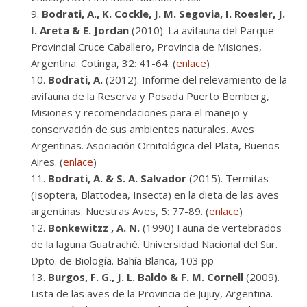
Bodrati, A., K. Cockle, J. M. Segovia, I. Roesler, J.
I. Areta & E. Jordan
(2010). La avifauna del Parque
Provincial Cruce Caballero, Provincia de Misiones,
Argentina. Cotinga, 32: 41-64. (
enlace
)
Bodrati, A.
(2012). Informe del relevamiento de la
avifauna de la Reserva y Posada Puerto Bemberg,
Misiones y recomendaciones para el manejo y
conservación de sus ambientes naturales. Aves
Argentinas. Asociación Ornitológica del Plata, Buenos
Aires. (
enlace
)
Bodrati, A. & S. A. Salvador
(2015). Termitas
(Isoptera, Blattodea, Insecta) en la dieta de las aves
argentinas. Nuestras Aves, 5: 77-89. (
enlace
)
Bonkewitzz , A. N.
(1990) Fauna de vertebrados
de la laguna Guatraché. Universidad Nacional del Sur.
Dpto. de Biología. Bahía Blanca, 103 pp
Burgos, F. G., J. L. Baldo & F. M. Cornell
(2009).
Lista de las aves de la Provincia de Jujuy, Argentina.