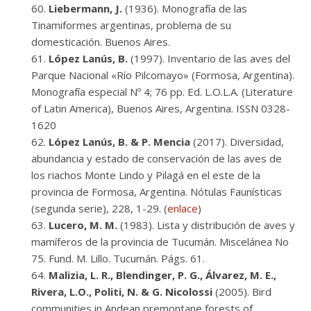
Liebermann, J.
(1936). Monografía de las
Tinamiformes argentinas, problema de su
domesticación. Buenos Aires.
López Lanús, B.
(1997). Inventario de las aves del
Parque Nacional «Río Pilcomayo» (Formosa, Argentina).
Monografía especial Nº 4; 76 pp. Ed. L.O.L.A. (Literature
of Latin America), Buenos Aires, Argentina. ISSN 0328-
1620
López Lanús, B. & P. Mencia
(2017). Diversidad,
abundancia y estado de conservación de las aves de
los riachos Monte Lindo y Pilagá en el este de la
provincia de Formosa, Argentina. Nótulas Faunísticas
(segunda serie), 228, 1-29. (
enlace
)
Lucero, M. M.
(1983). Lista y distribución de aves y
mamíferos de la provincia de Tucumán. Miscelánea No
75. Fund. M. Lillo. Tucumán. Págs. 61.
Malizia, L. R., Blendinger, P. G., Álvarez, M. E.,
Rivera, L.O., Politi, N. & G. Nicolossi
(2005). Bird
communities in Andean premontane forests of