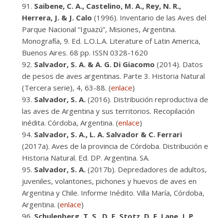
Saibene, C. A., Castelino, M. A., Rey, N. R.,
Herrera, J. & J. Calo
(1996). Inventario de las Aves del
Parque Nacional “Iguazú”, Misiones, Argentina.
Monografía, 9. Ed. L.O.L.A. Literature of Latin America,
Buenos Aires. 68 pp. ISSN 0328-1620
Salvador, S. A. & A. G. Di Giacomo
(2014). Datos
de pesos de aves argentinas. Parte 3. Historia Natural
(Tercera serie), 4, 63-88. (
enlace
)
Salvador, S. A.
(2016). Distribución reproductiva de
las aves de Argentina y sus territorios. Recopilación
inédita. Córdoba, Argentina. (
enlace
)
Salvador, S. A., L. A. Salvador & C. Ferrari
(2017a). Aves de la provincia de Córdoba. Distribución e
Historia Natural. Ed. DP. Argentina. SA.
Salvador, S. A.
(2017b). Depredadores de adultos,
juveniles, volantones, pichones y huevos de aves en
Argentina y Chile. Informe Inédito. Villa María, Córdoba,
Argentina. (
enlace
)
Schulenberg, T. S., D. F. Stotz, D. F. Lane, J. P.