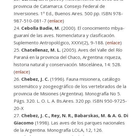
provincia de Catamarca. Consejo Federal de
Inversiones. 1º Ed., Buenos Aires. 500 pp. ISBN 978-
987-510-081-7 (
enlace
)
Cebolla Badie, M.
(2000). El conocimiento mbya-
guaraní de las aves. Nomenclatura y clasificación.
Suplemento Antropológico, XXXV(2), 9-188. (
enlace
)
Chatellenaz, M. L.
(2005). Aves del Valle del Río
Paraná en la provincia del Chaco, Argentina: riqueza,
historia natural y conservación. Miscelánea, 14: 528.
(
enlace
)
Chebez, J. C.
(1996). Fauna misionera, catálogo
sistemático y zoogeográfico de los vertebrados de la
provincia de Misiones (Argentina). Monografía No 5.
Págs. 320. L. O. L. A. Bs.Aires. 320 pp. ISBN 950-9725-
20-X
Chebez, J. C., Rey, N. R., Babarskas, M. & A. G. Di
Giacomo
(1998). Las aves de los parques nacionales
de la Argentina. Monografía LOLA, 12, 126.