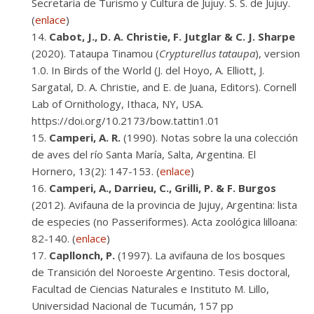
Secretaría de Turismo y Cultura de Jujuy. S. S. de Jujuy.
(
enlace
)
Cabot, J., D. A. Christie, F. Jutglar & C. J. Sharpe
(2020). Tataupa Tinamou (
Crypturellus tataupa
), version
1.0. In Birds of the World (J. del Hoyo, A. Elliott, J.
Sargatal, D. A. Christie, and E. de Juana, Editors). Cornell
Lab of Ornithology, Ithaca, NY, USA.
https://doi.org/10.2173/bow.tattin1.01
Camperi, A. R.
(1990). Notas sobre la una colección
de aves del río Santa María, Salta, Argentina. El
Hornero, 13(2): 147-153. (
enlace
)
Camperi, A., Darrieu, C., Grilli, P. & F. Burgos
(2012). Avifauna de la provincia de Jujuy, Argentina: lista
de especies (no Passeriformes). Acta zoológica lilloana:
82-140. (
enlace
)
Capllonch, P.
(1997). La avifauna de los bosques
de Transición del Noroeste Argentino. Tesis doctoral,
Facultad de Ciencias Naturales e Instituto M. Lillo,
Universidad Nacional de Tucumán, 157 pp