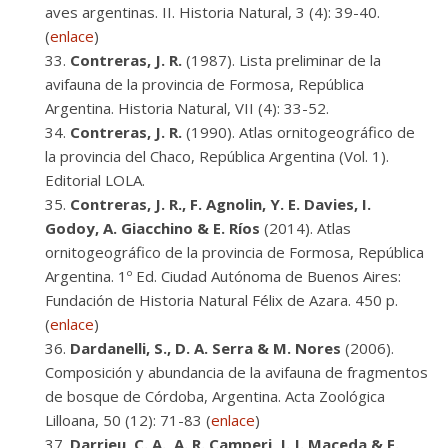
aves argentinas. II. Historia Natural, 3 (4): 39-40.
(
enlace
)
Contreras, J. R.
(1987). Lista preliminar de la
avifauna de la provincia de Formosa, República
Argentina. Historia Natural, VII (4): 33-52.
Contreras, J. R.
(1990). Atlas ornitogeográfico de
la provincia del Chaco, República Argentina (Vol. 1).
Editorial LOLA.
Contreras, J. R., F. Agnolin, Y. E. Davies, I.
Godoy, A. Giacchino & E. Ríos
(2014). Atlas
ornitogeográfico de la provincia de Formosa, República
Argentina. 1º Ed. Ciudad Autónoma de Buenos Aires:
Fundación de Historia Natural Félix de Azara. 450 p.
(
enlace
)
Dardanelli, S., D. A. Serra & M. Nores
(2006).
Composición y abundancia de la avifauna de fragmentos
de bosque de Córdoba, Argentina. Acta Zoológica
Lilloana, 50 (12): 71-83 (
enlace
)
Darrieu, C. A., A. R. Camperi, J. J. Maceda & F.