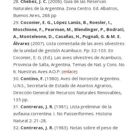
Chebez, J. C.
(2006). Guía de las Reservas
Naturales de la Argentina. Zona Centro. Ed. Albatros,
Buenos Aires, 288 pp
Coconier, E. G., López Lanús, B., Roesler, I.,
Moschione, F., Pearman, M., Blendinger, P., Bodrati,
A., Monteleone, D., Casañas, H., Pugnali, G. & M. E.
Álvarez
(2007). Lista comentada de las aves silvestres
de la unidad de gestión Acambuco. Pp: 32-103. En
Coconier, E. G. (Ed.). Las aves silvestres de Acambuco,
Provincia de Salta, Argentina. Temas de Nat. y Cons. No
6. Nuestras Aves A.O.P. (
enlace
)
Contino, F.
(1980). Aves del Noroeste Argentino.
U.N.S., Secretaría de Estado de Asuntos Agrarios,
Dirección General de Recursos Naturales Renovables,
135 pp.
Contreras, J. R.
(1981). Lista preliminar de la
avifauna correntina. I. No Passeriformes. Historia
Natural 2: 21-28.
Contreras, J. R.
(1983). Notas sobre el peso de