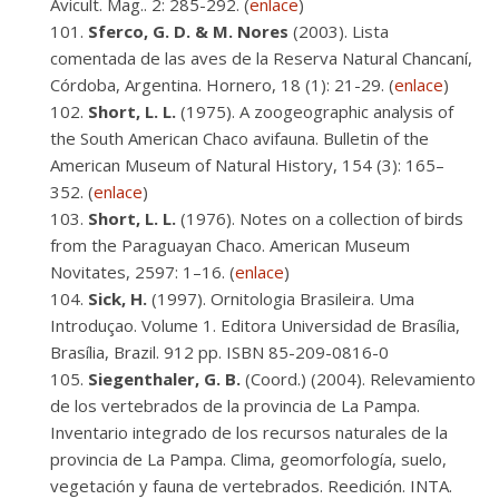
Avicult. Mag.. 2: 285-292. (
enlace
)
Sferco, G. D. & M. Nores
(2003). Lista
comentada de las aves de la Reserva Natural Chancaní,
Córdoba, Argentina. Hornero, 18 (1): 21-29. (
enlace
)
Short, L. L.
(1975). A zoogeographic analysis of
the South American Chaco avifauna. Bulletin of the
American Museum of Natural History, 154 (3): 165–
352. (
enlace
)
Short, L. L.
(1976). Notes on a collection of birds
from the Paraguayan Chaco. American Museum
Novitates, 2597: 1–16. (
enlace
)
Sick, H.
(1997). Ornitologia Brasileira. Uma
Introduçao. Volume 1. Editora Universidad de Brasília,
Brasília, Brazil. 912 pp. ISBN 85-209-0816-0
Siegenthaler, G. B.
(Coord.) (2004). Relevamiento
de los vertebrados de la provincia de La Pampa.
Inventario integrado de los recursos naturales de la
provincia de La Pampa. Clima, geomorfología, suelo,
vegetación y fauna de vertebrados. Reedición. INTA.