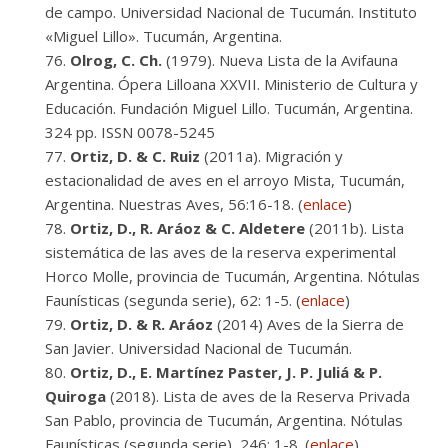
de campo. Universidad Nacional de Tucumán. Instituto
«Miguel Lillo». Tucumán, Argentina.
Olrog, C. Ch.
(1979). Nueva Lista de la Avifauna
Argentina. Ópera Lilloana XXVII. Ministerio de Cultura y
Educación. Fundación Miguel Lillo. Tucumán, Argentina.
324 pp. ISSN 0078-5245
Ortiz, D. & C. Ruiz
(2011a). Migración y
estacionalidad de aves en el arroyo Mista, Tucumán,
Argentina. Nuestras Aves, 56:16-18. (
enlace
)
Ortiz, D., R. Aráoz & C. Aldetere
(2011b). Lista
sistemática de las aves de la reserva experimental
Horco Molle, provincia de Tucumán, Argentina. Nótulas
Faunísticas (segunda serie), 62: 1-5. (
enlace
)
Ortiz, D. & R. Aráoz
(2014) Aves de la Sierra de
San Javier. Universidad Nacional de Tucumán.
Ortiz, D., E. Martínez Paster, J. P. Juliá & P.
Quiroga
(2018). Lista de aves de la Reserva Privada
San Pablo, provincia de Tucumán, Argentina. Nótulas
Faunísticas (segunda serie), 246: 1-8. (
enlace
)