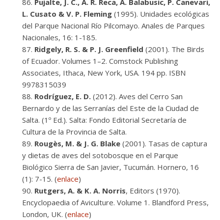
Pujalte, J. C., A. R. Reca, A. Balabusic, P. Canevari,
L. Cusato & V. P. Fleming
(1995). Unidades ecológicas
del Parque Nacional Río Pilcomayo. Anales de Parques
Nacionales, 16: 1-185.
Ridgely, R. S. & P. J. Greenfield
(2001). The Birds
of Ecuador. Volumes 1–2. Comstock Publishing
Associates, Ithaca, New York, USA. 194 pp. ISBN
9978315039
Rodríguez, E. D.
(2012). Aves del Cerro San
Bernardo y de las Serranías del Este de la Ciudad de
Salta. (1º Ed.). Salta: Fondo Editorial Secretaría de
Cultura de la Provincia de Salta.
Rougès, M. & J. G. Blake
(2001). Tasas de captura
y dietas de aves del sotobosque en el Parque
Biológico Sierra de San Javier, Tucumán. Hornero, 16
(1): 7-15. (
enlace
)
Rutgers, A. & K. A. Norris
, Editors (1970).
Encyclopaedia of Aviculture. Volume 1. Blandford Press,
London, UK. (
enlace
)