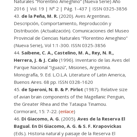
Naturales “Florentino Ameghino” (Nueva Serie) Año
2016 | Vol. 19 | N° 2 | Pág. 1-437 | ISSN 0325-3856
de la Peña, M. R.
(2020). Aves Argentinas.
Descripción, Comportamiento, Reproducción y
Distribución. (Actualización). Comunicaciones del Museo
Provincial de Ciencias Naturales “Florentino Ameghino”
(Nueva Serie), Vol 1:1-300. ISSN 0325-3856
Saibene, C. A., Castelino, M. A., Rey, N. R.,
Herrera, J. & J. Calo
(1996). Inventario de las Aves del
Parque Nacional “Iguazú”, Misiones, Argentina.
Monografía, 9. Ed. L.O.L.A. Literature of Latin America,
Buenos Aires. 68 pp. ISSN 0328-1620
de Speroni, N. B. & P. Pirlot
(1987). Relative size
of avian brain components of the Magellanic Penguin,
the Greater Rhea and the Tataupa Tinamou.
Cormorant, 15: 7-22. (
enlace
)
Di Giacomo, A. G.
(2005).
Aves de la Reserva El
Bagual. En Di Giacomo, A. G. & S. F. Krapovickas
(Eds.). Historia natural y paisaje de la Reserva El