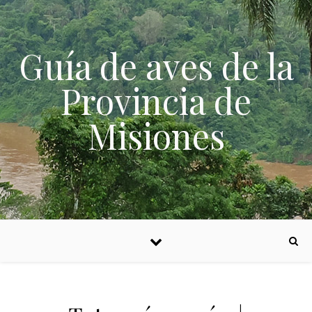
Skip to content
Guía de aves de la
Provincia de
Misiones