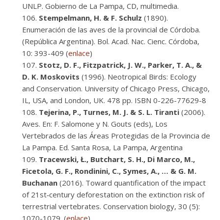
UNLP. Gobierno de La Pampa, CD, multimedia.
Stempelmann, H. & F. Schulz
(1890).
Enumeración de las aves de la provincial de Córdoba.
(República Argentina). Bol. Acad. Nac. Cienc. Córdoba,
10: 393-409 (
enlace
)
Stotz, D. F., Fitzpatrick, J. W., Parker, T. A., &
D. K. Moskovits
(1996). Neotropical Birds: Ecology
and Conservation. University of Chicago Press, Chicago,
IL, USA, and London, UK. 478 pp. ISBN 0-226-77629-8
Tejerina, P., Turnes, M. J. & S. L. Tiranti
(2006).
Aves. En: F. Salomone y N. Gouts (eds), Los
Vertebrados de las Áreas Protegidas de la Provincia de
La Pampa. Ed. Santa Rosa, La Pampa, Argentina
Tracewski, Ł., Butchart, S. H., Di Marco, M.,
Ficetola, G. F., Rondinini, C., Symes, A., … & G. M.
Buchanan
(2016). Toward quantification of the impact
of 21st‐century deforestation on the extinction risk of
terrestrial vertebrates. Conservation biology, 30 (5):
1070-1079. (
enlace
)