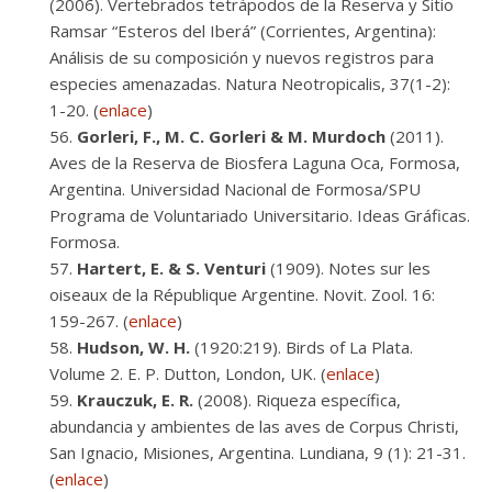
(2006). Vertebrados tetrápodos de la Reserva y Sitio
Ramsar “Esteros del Iberá” (Corrientes, Argentina):
Análisis de su composición y nuevos registros para
especies amenazadas. Natura Neotropicalis, 37(1-2):
1-20. (
enlace
)
Gorleri, F., M. C. Gorleri & M. Murdoch
(2011).
Aves de la Reserva de Biosfera Laguna Oca, Formosa,
Argentina. Universidad Nacional de Formosa/SPU
Programa de Voluntariado Universitario. Ideas Gráficas.
Formosa.
Hartert, E. & S. Venturi
(1909). Notes sur les
oiseaux de la République Argentine. Novit. Zool. 16:
159-267. (
enlace
)
Hudson, W. H.
(1920:219). Birds of La Plata.
Volume 2. E. P. Dutton, London, UK. (
enlace
)
Krauczuk, E. R.
(2008). Riqueza específica,
abundancia y ambientes de las aves de Corpus Christi,
San Ignacio, Misiones, Argentina. Lundiana, 9 (1): 21-31.
(
enlace
)