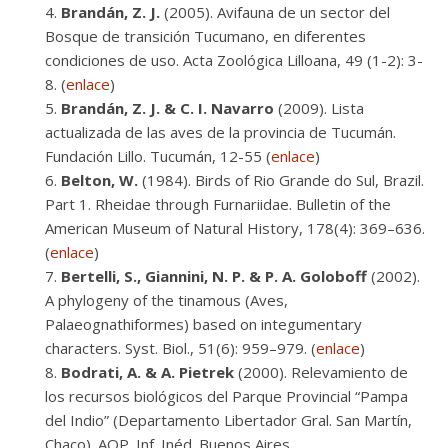
Brandán, Z. J.
(2005). Avifauna de un sector del
Bosque de transición Tucumano, en diferentes
condiciones de uso. Acta Zoológica Lilloana, 49 (1-2): 3-
8. (
enlace
)
Brandán, Z. J. & C. I. Navarro
(2009). Lista
actualizada de las aves de la provincia de Tucumán.
Fundación Lillo. Tucumán, 12-55 (
enlace
)
Belton, W.
(1984). Birds of Rio Grande do Sul, Brazil.
Part 1. Rheidae through Furnariidae. Bulletin of the
American Museum of Natural History, 178(4): 369–636.
(
enlace
)
Bertelli, S., Giannini, N. P. & P. A. Goloboff
(2002).
A phylogeny of the tinamous (Aves,
Palaeognathiformes) based on integumentary
characters. Syst. Biol., 51(6): 959–979. (
enlace
)
Bodrati, A. & A. Pietrek
(2000). Relevamiento de
los recursos biológicos del Parque Provincial “Pampa
del Indio” (Departamento Libertador Gral. San Martín,
Chaco). AOP. Inf. Inéd. Buenos Aires.