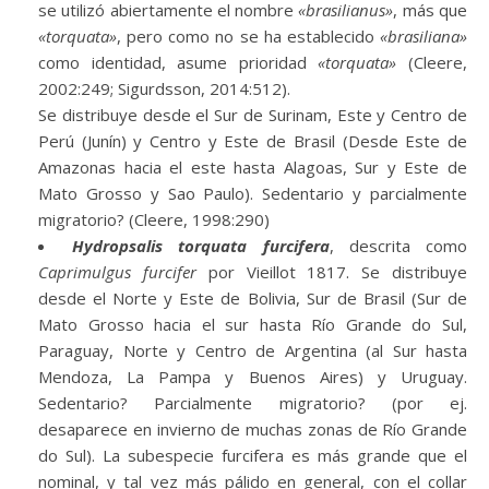
se utilizó abiertamente el nombre
«brasilianus»
, más que
«torquata»
, pero como no se ha establecido
«brasiliana»
como identidad, asume prioridad
«torquata»
(Cleere,
2002:249; Sigurdsson, 2014:512).
Se distribuye desde el Sur de Surinam, Este y Centro de
Perú (Junín) y Centro y Este de Brasil (Desde Este de
Amazonas hacia el este hasta Alagoas, Sur y Este de
Mato Grosso y Sao Paulo). Sedentario y parcialmente
migratorio? (Cleere, 1998:290)
Hydropsalis torquata furcifera
, descrita como
Caprimulgus furcifer
por Vieillot 1817. Se distribuye
desde el Norte y Este de Bolivia, Sur de Brasil (Sur de
Mato Grosso hacia el sur hasta Río Grande do Sul,
Paraguay, Norte y Centro de Argentina (al Sur hasta
Mendoza, La Pampa y Buenos Aires) y Uruguay.
Sedentario? Parcialmente migratorio? (por ej.
desaparece en invierno de muchas zonas de Río Grande
do Sul). La subespecie furcifera es más grande que el
nominal, y tal vez más pálido en general, con el collar