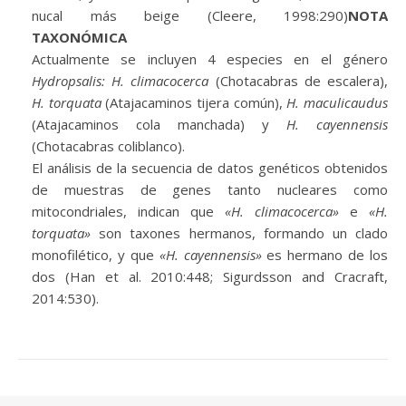
nucal más beige (Cleere, 1998:290)
NOTA
TAXONÓMICA
Actualmente se incluyen 4 especies en el género
Hydropsalis: H. climacocerca
(Chotacabras de escalera),
H. torquata
(Atajacaminos tijera común),
H. maculicaudus
(Atajacaminos cola manchada) y
H. cayennensis
(Chotacabras coliblanco).
El análisis de la secuencia de datos genéticos obtenidos
de muestras de genes tanto nucleares como
mitocondriales, indican que
«H. climacocerca»
e
«H.
torquata»
son taxones hermanos, formando un clado
monofilético, y que
«H. cayennensis»
es hermano de los
dos (Han et al. 2010:448; Sigurdsson and Cracraft,
2014:530).