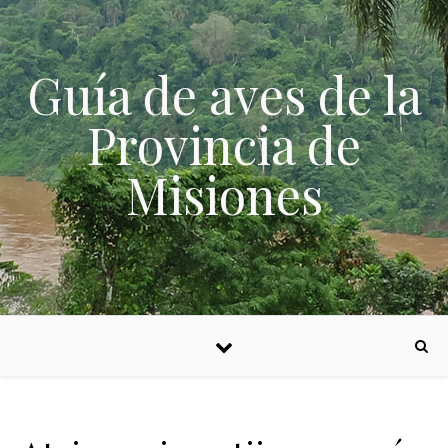
Skip to content
Guía de aves de la
Provincia de
Misiones