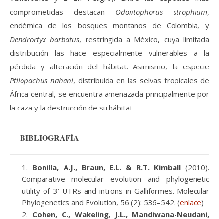
comprometidas destacan
Odontophorus strophium
,
endémica de los bosques montanos de Colombia, y
Dendrortyx barbatus
, restringida a México, cuya limitada
distribución las hace especialmente vulnerables a la
pérdida y alteración del hábitat. Asimismo, la especie
Ptilopachus nahani
, distribuida en las selvas tropicales de
África central, se encuentra amenazada principalmente por
la caza y la destrucción de su hábitat.
BIBLIOGRAFÍA
Bonilla, A.J., Braun, E.L. & R.T. Kimball
(2010).
Comparative molecular evolution and phylogenetic
utility of 3’-UTRs and introns in Galliformes. Molecular
Phylogenetics and Evolution, 56 (2): 536–542. (
enlace
)
Cohen, C., Wakeling, J.L., Mandiwana-Neudani,