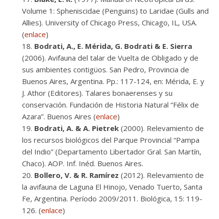
Volume 1: Spheniscidae (Penguins) to Laridae (Gulls and
Allies). University of Chicago Press, Chicago, IL, USA.
(
enlace
)
Bodrati, A., E. Mérida, G. Bodrati & E. Sierra
(2006). Avifauna del talar de Vuelta de Obligado y de
sus ambientes contigüos. San Pedro, Provincia de
Buenos Aires, Argentina. Pp.: 117-124, en: Mérida, E. y
J. Athor (Editores). Talares bonaerenses y su
conservación. Fundación de Historia Natural “Félix de
Azara”. Buenos Aires (
enlace
)
Bodrati, A. & A. Pietrek
(2000). Relevamiento de
los recursos biológicos del Parque Provincial “Pampa
del Indio” (Departamento Libertador Gral. San Martín,
Chaco). AOP. Inf. Inéd. Buenos Aires.
Bollero, V. & R. Ramírez
(2012). Relevamiento de
la avifauna de Laguna El Hinojo, Venado Tuerto, Santa
Fe, Argentina. Período 2009/2011. Biológica, 15: 119-
126. (
enlace
)