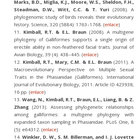
Marks, B.D., Miglia, K.J., Moore, W.S., Sheldon, F.H.,
Steadman, D.W., Witt, C.C. & T. Yuri
(2008). A
phylogenomic study of birds reveals their evolutionary
history. Science, 320 (5884): 1763–1768. (
enlace
)
Kimball, R.T. & E.L. Braun
(2008). A multigene
phylogeny of Galliformes supports a single origin of
erectile ability in non-feathered facial traits. Journal of
Avian Biology, 39 (4): 438–445. (
enlace
)
Kimball, R.T., Mary, C.M. & E.L. Braun
(2011). A
Macroevolutionary Perspective on Multiple Sexual
Traits in the Phasianidae (Galliformes). International
Journal of Evolutionary Biology, 2011. Article ID 423938;
16 pp. (
enlace
)
Wang, N., Kimball, R.T., Braun, E.L., Liang, B. & Z.
Zhang
(2013). Assessing phylogenetic relationships
among galliformes: a multigene phylogeny with
expanded taxon sampling in Phasianidae. PLoS One, 8
(5): e64312. (
enlace
)
Winkler, D. W., S. M. Billerman, and I. J. Lovette