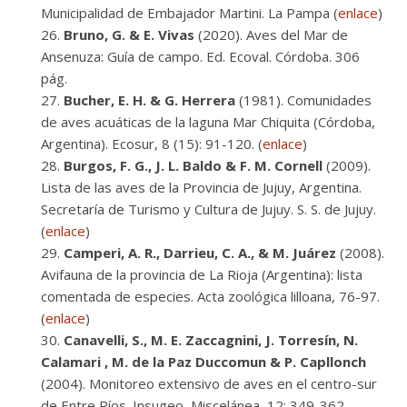
Municipalidad de Embajador Martini. La Pampa (
enlace
)
Bruno, G. & E. Vivas
(2020). Aves del Mar de
Ansenuza: Guía de campo. Ed. Ecoval. Córdoba. 306
pág.
Bucher, E. H. & G. Herrera
(1981). Comunidades
de aves acuáticas de la laguna Mar Chiquita (Córdoba,
Argentina). Ecosur, 8 (15): 91-120. (
enlace
)
Burgos, F. G., J. L. Baldo & F. M. Cornell
(2009).
Lista de las aves de la Provincia de Jujuy, Argentina.
Secretaría de Turismo y Cultura de Jujuy. S. S. de Jujuy.
(
enlace
)
Camperi, A. R., Darrieu, C. A., & M. Juárez
(2008).
Avifauna de la provincia de La Rioja (Argentina): lista
comentada de especies. Acta zoológica lilloana, 76-97.
(
enlace
)
Canavelli, S., M. E. Zaccagnini, J. Torresín, N.
Calamari , M. de la Paz Duccomun & P. Capllonch
(2004). Monitoreo extensivo de aves en el centro-sur
de Entre Ríos. Insugeo, Miscelánea, 12: 349-362.