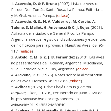
Acevedo, D. & F. Bruno
(2007). Lista de Aves del
Parque Don Tomás. Santa Rosa, La Pampa. Editorial L.
y M. Gral. Acha. La Pampa. (
enlace
)
Acevedo, G. S., H. A. Valderrey, M. Cervio, A.
Talone, S. Mallet, G. Antenucci & C. J. Rojas
(2023).
Avifauna de la ciudad de General Pico, La Pampa,
Argentina: nuevos registros, distribuciones y evidencias
de nidificación para la provincia. Nuestras Aves, 68: 95-
117. (
enlace
)
Antelo, C. M. & Z. J. B. Fernández
(2013). Las aves
no passeriformes de Tucumán, Argentina. Miscelánea,
132. Fundación Miguel Lillo, Argentina. (
enlace
)
Aravena, R. O.
(1928). Notas sobre la alimentación
de las aves. Hornero, 4: 153-166 (
enlace
)
Avibase
(2026). Ficha: Chajá Común (
Chauna
torquata
, Oken, L 1816); recuperado en junio 2026 de
https://avibase.bsc-eoc.org/species.jsp?
avibaseid=91194BE324AB9F4C
Azpiroz, A., M. Mattalia, B. López-Lanús & L. L.