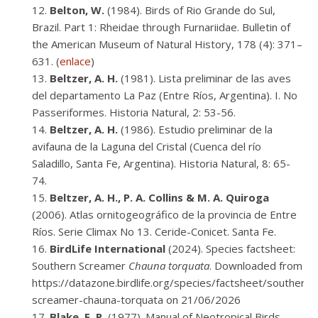
Belton, W.
(1984). Birds of Rio Grande do Sul,
Brazil. Part 1: Rheidae through Furnariidae. Bulletin of
the American Museum of Natural History, 178 (4): 371–
631. (
enlace
)
Beltzer, A. H.
(1981). Lista preliminar de las aves
del departamento La Paz (Entre Ríos, Argentina). I. No
Passeriformes. Historia Natural, 2: 53-56.
Beltzer, A. H.
(1986). Estudio preliminar de la
avifauna de la Laguna del Cristal (Cuenca del río
Saladillo, Santa Fe, Argentina). Historia Natural, 8: 65-
74.
Beltzer, A. H., P. A. Collins & M. A. Quiroga
(2006). Atlas ornitogeográfico de la provincia de Entre
Ríos. Serie Climax No 13. Ceride-Conicet. Santa Fe.
BirdLife International
(2024). Species factsheet:
Southern Screamer
Chauna torquata
. Downloaded from
https://datazone.birdlife.org/species/factsheet/southern-
screamer-chauna-torquata on 21/06/2026
Blake, E. R.
(1977). Manual of Neotropical Birds.