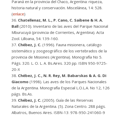
Paraná en la provincia del Chaco, Argentina: riqueza,
historia natural y conservación. Miscelánea, 14: 528.
(
enlace
)
Chatellenaz, M. L., P. Cano, C. Saibene & H. A.
Ball
(2010). Inventario de las aves del Parque Nacional
Mburucuyá (provincia de Corrientes, Argentina). Acta
Zool. Lilloana, 54: 139-160.
Chébez, J. C.
(1996). Fauna misionera, catálogo
sistemático y zoogeográfico de los vertebrados de la
provincia de Misiones (Argentina). Monografía No 5.
Págs. 320. L. O. L. A. Bs.Aires. 320 pp. ISBN 950-9725-
20-X
Chébez, J. C., N. R. Rey, M. Babarskas & A. G. Di
Giacomo
(1998). Las aves de los Parques Nacionales
de la Argentina. Monografía Especial L.O.L.A. No 12, 126
págs. Bs.As.
Chébez, J. C.
(2005). Guía de las Reservas
Naturales de la Argentina. (5). Zona Centro. 288 págs.
Albatros, Buenos Aires. ISBN-13: 978-950-241060-9