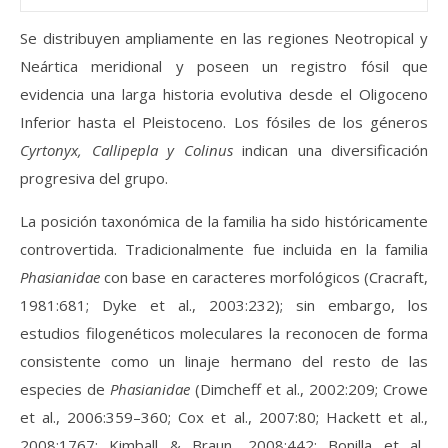
Se distribuyen ampliamente en las regiones Neotropical y
Neártica meridional y poseen un registro fósil que
evidencia una larga historia evolutiva desde el Oligoceno
Inferior hasta el Pleistoceno. Los fósiles de los géneros
Cyrtonyx, Callipepla y Colinus
indican una diversificación
progresiva del grupo.
La posición taxonómica de la familia ha sido históricamente
controvertida. Tradicionalmente fue incluida en la familia
Phasianidae
con base en caracteres morfológicos (Cracraft,
1981:681; Dyke et al., 2003:232); sin embargo, los
estudios filogenéticos moleculares la reconocen de forma
consistente como un linaje hermano del resto de las
especies de
Phasianidae
(Dimcheff et al., 2002:209; Crowe
et al., 2006:359–360; Cox et al., 2007:80; Hackett et al.,
2008:1767; Kimball & Braun, 2008:442; Bonilla et al.,