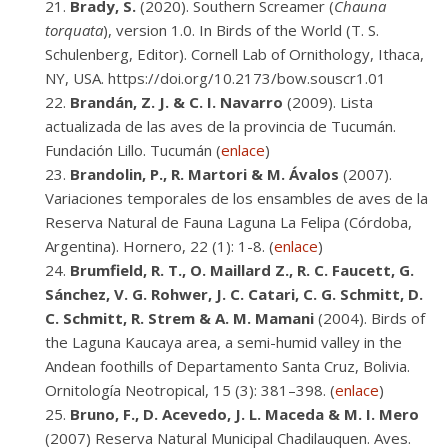
Brady, S.
(2020). Southern Screamer (
Chauna
torquata
), version 1.0. In Birds of the World (T. S.
Schulenberg, Editor). Cornell Lab of Ornithology, Ithaca,
NY, USA. https://doi.org/10.2173/bow.souscr1.01
Brandán, Z. J. & C. I. Navarro
(2009). Lista
actualizada de las aves de la provincia de Tucumán.
Fundación Lillo. Tucumán (
enlace
)
Brandolin, P., R. Martori & M. Ávalos
(2007).
Variaciones temporales de los ensambles de aves de la
Reserva Natural de Fauna Laguna La Felipa (Córdoba,
Argentina). Hornero, 22 (1): 1-8. (
enlace
)
Brumfield, R. T., O. Maillard Z., R. C. Faucett, G.
Sánchez, V. G. Rohwer, J. C. Catari, C. G. Schmitt, D.
C. Schmitt, R. Strem & A. M. Mamani
(2004). Birds of
the Laguna Kaucaya area, a semi-humid valley in the
Andean foothills of Departamento Santa Cruz, Bolivia.
Ornitología Neotropical, 15 (3): 381–398. (
enlace
)
Bruno, F., D. Acevedo, J. L. Maceda & M. I. Mero
(2007) Reserva Natural Municipal Chadilauquen. Aves.