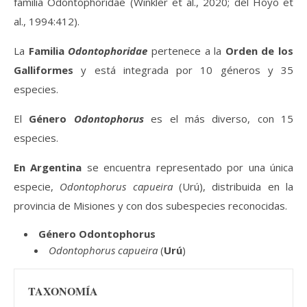
familia Odontophoridae (Winkler et al., 2020; del Hoyo et
al., 1994:412).
La
Familia
Odontophoridae
pertenece a la
Orden de los
Galliformes
y está integrada por 10 géneros y 35
especies.
El
Género
Odontophorus
es el más diverso, con 15
especies.
En Argentina
se encuentra representado por una única
especie,
Odontophorus capueira
(Urú), distribuida en la
provincia de Misiones y con dos subespecies reconocidas.
Género Odontophorus
Odontophorus capueira
(
Urú
)
TAXONOMÍA