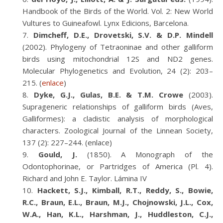
Handbook of the Birds of the World. Vol. 2: New World
Vultures to Guineafowl. Lynx Edicions, Barcelona.
Dimcheff, D.E., Drovetski, S.V. & D.P. Mindell
(2002). Phylogeny of Tetraoninae and other galliform
birds using mitochondrial 12S and ND2 genes.
Molecular Phylogenetics and Evolution, 24 (2): 203–
215. (
enlace
)
Dyke, G.J., Gulas, B.E. & T.M. Crowe
(2003).
Suprageneric relationships of galliform birds (Aves,
Galliformes): a cladistic analysis of morphological
characters. Zoological Journal of the Linnean Society,
137 (2): 227–244. (enlace)
Gould, J.
(1850). A Monograph of the
Odontophorinae, or Partridges of America (Pl. 4).
Richard and John E. Taylor. Lámina IV
Hackett, S.J., Kimball, R.T., Reddy, S., Bowie,
R.C., Braun, E.L., Braun, M.J., Chojnowski, J.L., Cox,
W.A., Han, K.L., Harshman, J., Huddleston, C.J.,