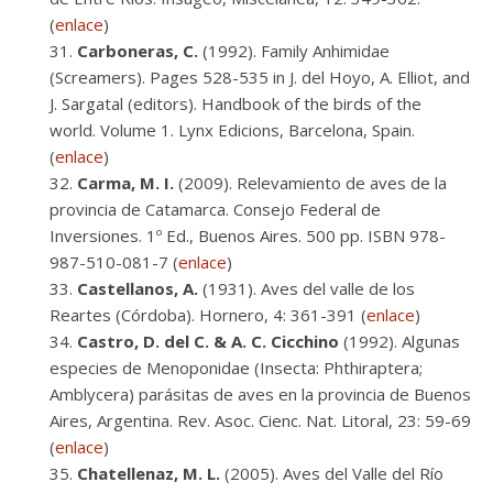
(
enlace
)
Carboneras, C.
(1992). Family Anhimidae
(Screamers). Pages 528-535 in J. del Hoyo, A. Elliot, and
J. Sargatal (editors). Handbook of the birds of the
world. Volume 1. Lynx Edicions, Barcelona, Spain.
(
enlace
)
Carma, M. I.
(2009). Relevamiento de aves de la
provincia de Catamarca. Consejo Federal de
Inversiones. 1º Ed., Buenos Aires. 500 pp. ISBN 978-
987-510-081-7 (
enlace
)
Castellanos, A.
(1931). Aves del valle de los
Reartes (Córdoba). Hornero, 4: 361-391 (
enlace
)
Castro, D. del C. & A. C. Cicchino
(1992). Algunas
especies de Menoponidae (Insecta: Phthiraptera;
Amblycera) parásitas de aves en la provincia de Buenos
Aires, Argentina. Rev. Asoc. Cienc. Nat. Litoral, 23: 59-69
(
enlace
)
Chatellenaz, M. L.
(2005). Aves del Valle del Río