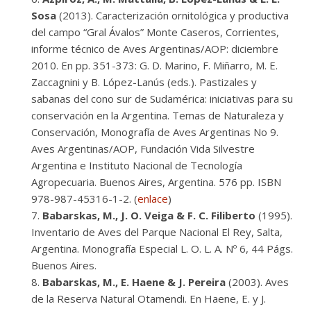
Sosa
(2013). Caracterización ornitológica y productiva
del campo “Gral Ávalos” Monte Caseros, Corrientes,
informe técnico de Aves Argentinas/AOP: diciembre
2010. En pp. 351-373: G. D. Marino, F. Miñarro, M. E.
Zaccagnini y B. López-Lanús (eds.). Pastizales y
sabanas del cono sur de Sudamérica: iniciativas para su
conservación en la Argentina. Temas de Naturaleza y
Conservación, Monografía de Aves Argentinas No 9.
Aves Argentinas/AOP, Fundación Vida Silvestre
Argentina e Instituto Nacional de Tecnología
Agropecuaria. Buenos Aires, Argentina. 576 pp. ISBN
978-987-45316-1-2. (
enlace
)
Babarskas, M., J. O. Veiga & F. C. Filiberto
(1995).
Inventario de Aves del Parque Nacional El Rey, Salta,
Argentina. Monografía Especial L. O. L. A. Nº 6, 44 Págs.
Buenos Aires.
Babarskas, M., E. Haene & J. Pereira
(2003). Aves
de la Reserva Natural Otamendi. En Haene, E. y J.