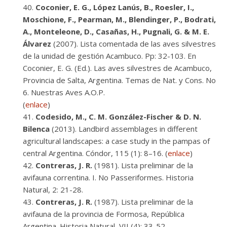
Coconier, E. G., López Lanús, B., Roesler, I.,
Moschione, F., Pearman, M., Blendinger, P., Bodrati,
A., Monteleone, D., Casañas, H., Pugnali, G. & M. E.
Álvarez
(2007). Lista comentada de las aves silvestres
de la unidad de gestión Acambuco. Pp: 32-103. En
Coconier, E. G. (Ed.). Las aves silvestres de Acambuco,
Provincia de Salta, Argentina. Temas de Nat. y Cons. No
6. Nuestras Aves A.O.P.
(
enlace
)
Codesido, M., C. M. González-Fischer & D. N.
Bilenca
(2013). Landbird assemblages in different
agricultural landscapes: a case study in the pampas of
central Argentina. Cóndor, 115 (1): 8–16. (
enlace
)
Contreras, J. R.
(1981). Lista preliminar de la
avifauna correntina. I. No Passeriformes. Historia
Natural, 2: 21-28.
Contreras, J. R.
(1987). Lista preliminar de la
avifauna de la provincia de Formosa, República
Argentina. Historia Natural, VII (4): 33-52.