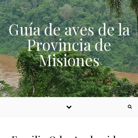
Skip to content
Guía de aves de la
Provincia de
Misiones