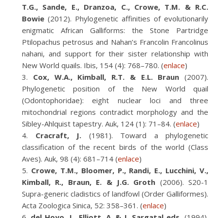
T.G., Sande, E., Dranzoa, C., Crowe, T.M. & R.C.
Bowie
(2012). Phylogenetic affinities of evolutionarily
enigmatic African Galliforms: the Stone Partridge
Ptilopachus petrosus and Nahan’s Francolin Francolinus
nahani, and support for their sister relationship with
New World quails. Ibis, 154 (4): 768–780. (
enlace
)
Cox, W.A., Kimball, R.T. & E.L. Braun
(2007).
Phylogenetic position of the New World quail
(Odontophoridae): eight nuclear loci and three
mitochondrial regions contradict morphology and the
Sibley-Ahlquist tapestry. Auk, 124 (1): 71–84. (
enlace
)
Cracraft, J.
(1981). Toward a phylogenetic
classification of the recent birds of the world (Class
Aves). Auk, 98 (4): 681–714 (
enlace
)
Crowe, T.M., Bloomer, P., Randi, E., Lucchini, V.,
Kimball, R., Braun, E. & J.G. Groth
(2006). S20-1
Supra-generic cladistics of landfowl (Order Galliformes).
Acta Zoologica Sinica, 52: 358–361. (
enlace
)
del Hoyo, J., Elliott, A. & J. Sargatal eds.
(1994).