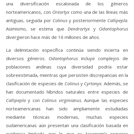
una diversificación escalonada de los géneros
norteamericanos, con
Oreortyx
como una de las líneas más
antiguas, seguida por
Colinus
y posteriormente
Callipepla
.
Asimismo, se estima que
Dendrortyx
y
Odontophorus
divergieron hace más de 16 millones de años.
La delimitación específica continúa siendo incierta en
diversos géneros.
Odontophorus
incluye complejos de
poblaciones andinas cuya diversidad podría estar
sobreestimada, mientras que persisten discrepancias en la
clasificación de especies de
Colinus
y
Cyrtonyx
. Además, se
han documentado híbridos naturales entre especies de
Callipepla
y con
Colinus virginianus
. Aunque las especies
norteamericanas han sido ampliamente estudiadas
mediante técnicas modernas, muchas especies
sudamericanas aún presentan una clasificación basada en
evidencia limitada, por lo que su taxonomía requiere