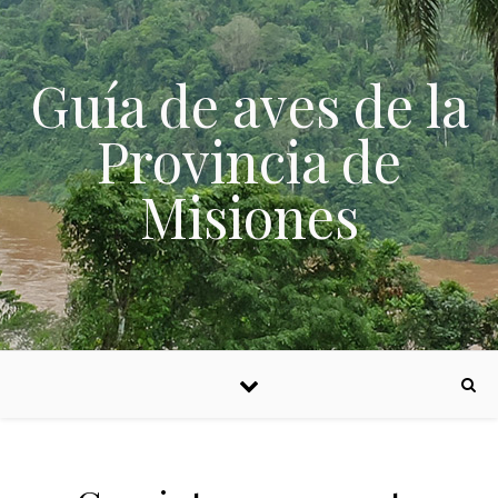
Skip to content
Guía de aves de la
Provincia de
Misiones