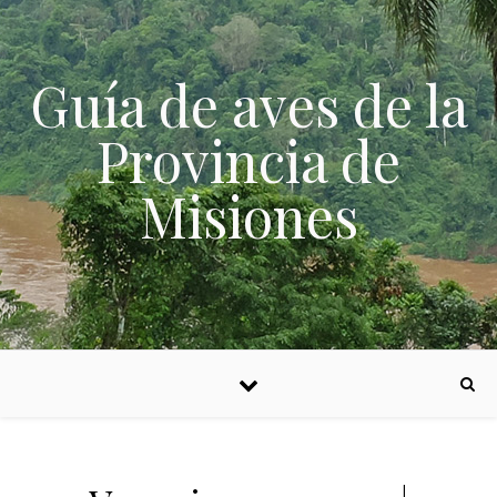
Skip to content
Guía de aves de la
Provincia de
Misiones