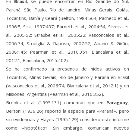
En
Brasil
, se puede encontrar en Rio Grande do Sul,
Paraná, São Paulo, Río de Janeiro, Minas Gerais, Goiás,
Tocantins, Bahía y Ceará (Belton, 1984:564; Pacheco et al.,
1996:5; Sick, 1997:497; Barnett et al., 2004:54; Silveira et
al., 2005:52; Straube et al., 2005:22; Vasconcelos et al.,
2006:74; Stopiglia & Raposo, 2007:52; Albano & Girão,
2008:145; Pearman et al., 2010:351; Biancalana et al.,
2012:1; Biancalana, 2015:402).
Se ha confirmado la presencia de nidos activos en
Tocantins, Minas Gerais, Río de Janeiro y Paraná en Brasil
(Vasconcelos et al., 2006:74; Biancalana et al., 2012:1) y en
Misiones, Argentina (Pearman et al., 2010:352).
Brooks et al. (1995:131) comentan que en
Paraguay
,
Bertoni (1939:26) reportó la especie para «Paraná», pero
sin evidencias y Hayes (1995:129) consideró este informe
como «hipotético». Sin embargo, comunican nuevos