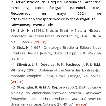
la Administración de Parques Nacionales, Argentina.
Ficha: Cypseloides fumigatus (Streubel, 1848);
Recuperado en mayo 2024 de
https://sib.gob.ar/especies/cypseloides-fumigatus?
tab=sitios#presencia-title
Sick, H.
(1993). Birds in Brazil. A Natural History.
Princeton University Press, Princeton, NJ, USA. ISBN 0-
691-08569-2 (
enlace
)
Sick, H.
(1997). Ornitologia Brasileira. Editora Nova
Fronteira, Rio de Janeiro, Brazil. 912 pp. ISBN 85-209-
0816-0
Silveira, L. F., Develey, P. F., Pacheco, J. F. & B.M.
Whitney
(2005). Avifauna of the Serra das Lontras-Javi
montane complex, Bahia, Brazil. Cotinga, 24: 45-54.
(
enlace
)
Stopiglia, R. & M.A. Raposo
(2007). Distribuição e
biologia do andorinhao-preto-da cascata
Cypseloides
fumigatus
e do andorinhao-velho-da cascata
C. senex
no
Brasil: uma síntese. Cotinga, 27: 49-57. (
enlace
)