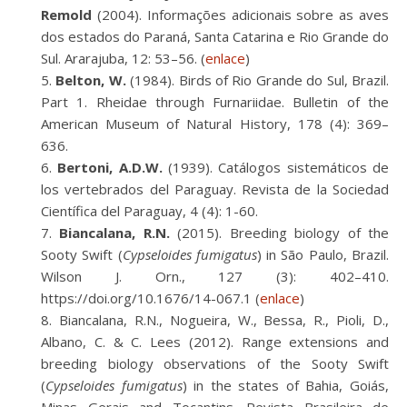
Remold
(2004). Informações adicionais sobre as aves
dos estados do Paraná, Santa Catarina e Rio Grande do
Sul. Ararajuba, 12: 53–56. (
enlace
)
Belton, W.
(1984). Birds of Rio Grande do Sul, Brazil.
Part 1. Rheidae through Furnariidae. Bulletin of the
American Museum of Natural History, 178 (4): 369–
636.
Bertoni, A.D.W.
(1939). Catálogos sistemáticos de
los vertebrados del Paraguay. Revista de la Sociedad
Científica del Paraguay, 4 (4): 1-60.
Biancalana, R.N.
(2015). Breeding biology of the
Sooty Swift (
Cypseloides fumigatus
) in São Paulo, Brazil.
Wilson J. Orn., 127 (3): 402–410.
https://doi.org/10.1676/14-067.1 (
enlace
)
Biancalana, R.N., Nogueira, W., Bessa, R., Pioli, D.,
Albano, C. & C. Lees (2012). Range extensions and
breeding biology observations of the Sooty Swift
(
Cypseloides fumigatus
) in the states of Bahia, Goiás,