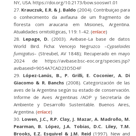
NY, USA. https://doi.org/10.2173/bow.sooswi1.01
Krauczuk, E.R. & J. Baldo
(2004). Contribuiçao para
o conhecimento da avifauna de um fragmento de
floresta com araucaria em Misiones, Argentina.
Atualidades ornitológicas, 119: 1-42. (
enlace
)
Lepage, D.
(2003). Avibase-La base de datos
World Bird. Ficha: Vencejo Negruzco –
Cypseloides
fumigatus
– (Streubel, AV 1848); Recuperado en mayo
2024 de https://avibase.bsc-eoc.org/species.jsp?
avibaseid=9054A7CAD23D5D4F
López-Lanús, B., P. Grilli, E. Coconier, A. Di
Giacomo & R. Banchs
(2008). Categorización de las
aves de la Argentina según su estado de conservación.
Informe de Aves Argentinas /AOP y Secretaría de
Ambiente y Desarrollo Sustentable. Buenos Aires,
Argentina. (
enlace
)
Lowen, J.C., R.P. Clay, J. Mazar, A. Madroño, M.
Pearman, B. López, J.A. Tobias, D.C. Liley, T.M.
Brooks, E.Z. Esquivel & J.M. Reid
(1997). New and