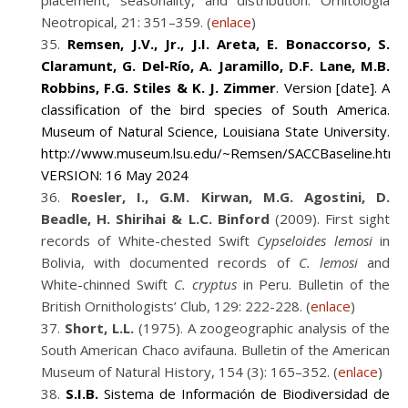
placement, seasonality, and distribution. Ornitología
Neotropical, 21: 351–359. (
enlace
)
Remsen, J.V., Jr., J.I. Areta, E. Bonaccorso, S.
Claramunt, G. Del-Río, A. Jaramillo, D.F. Lane, M.B.
Robbins, F.G. Stiles & K. J. Zimmer
. Version [date]. A
classification of the bird species of South America.
Museum of Natural Science, Louisiana State University.
http://www.museum.lsu.edu/~Remsen/SACCBaseline.htm
VERSION: 16 May 2024
Roesler, I., G.M. Kirwan, M.G. Agostini, D.
Beadle, H. Shirihai & L.C. Binford
(2009). First sight
records of White-chested Swift
Cypseloides lemosi
in
Bolivia, with documented records of
C. lemosi
and
White-chinned Swift
C. cryptus
in Peru. Bulletin of the
British Ornithologists’ Club, 129: 222-228. (
enlace
)
Short, L.L.
(1975). A zoogeographic analysis of the
South American Chaco avifauna. Bulletin of the American
Museum of Natural History, 154 (3): 165–352. (
enlace
)
S.I.B.
Sistema de Información de Biodiversidad de