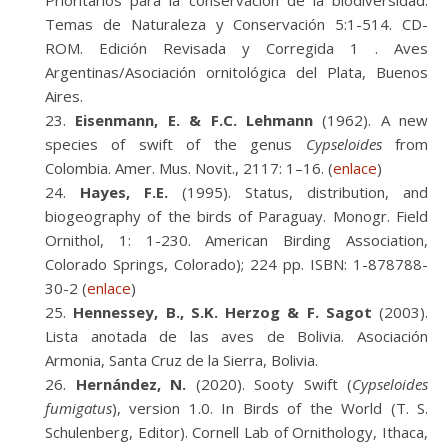
Prioritarios para la conservación de la biodiversidad.
Temas de Naturaleza y Conservación 5:1-514. CD-
ROM. Edición Revisada y Corregida 1 . Aves
Argentinas/Asociación ornitológica del Plata, Buenos
Aires.
Eisenmann, E. & F.C. Lehmann
(1962). A new
species of swift of the genus
Cypseloides
from
Colombia. Amer. Mus. Novit., 2117: 1–16. (
enlace
)
Hayes, F.E.
(1995). Status, distribution, and
biogeography of the birds of Paraguay. Monogr. Field
Ornithol, 1: 1-230. American Birding Association,
Colorado Springs, Colorado); 224 pp. ISBN: 1-878788-
30-2 (
enlace
)
Hennessey, B., S.K. Herzog & F. Sagot
(2003).
Lista anotada de las aves de Bolivia. Asociación
Armonia, Santa Cruz de la Sierra, Bolivia.
Hernández, N.
(2020). Sooty Swift (
Cypseloides
fumigatus
), version 1.0. In Birds of the World (T. S.
Schulenberg, Editor). Cornell Lab of Ornithology, Ithaca,