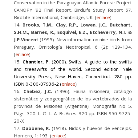
Conservation in the Paraguayan Atlantic Forest: Project
CANOPY ’92 Final Report. BirdLife Study Report 57.
BirdLife International, Cambridge, UK. (
enlace
)
Brooks, T.M., Clay, R.P., Lowen, J.C., Butchart,
S.H.M., Barnes, R., Esquivel, E.Z., Etcheverry, N.I. &
J.P.Vincent
(1995). New information on nine birds from
Paraguay. Ornitología Neotropical, 6 (2): 129–134.
(
enlace
)
Chantler, P.
(2000). Swifts. A guide to the swifts
and treeswifts of the world. Second edition. Yale
University Press, New Haven, Connecticut. 280 pp.
ISBN 0-300-07936-2 (
enlace
)
Chebez, J.C.
(1996). Fauna misionera, catálogo
sistemático y zoogeográfico de los vertebrados de la
provincia de Misiones (Argentina). Monografía No 5.
Págs. 320. L. O. L. A. Bs.Aires. 320 pp. ISBN 950-9725-
20-X
Dabbene, R.
(1918). Nidos y huevos de vencejos.
Hornero, 1: 193. (
enlace
)