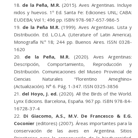
de la Peña, M.R.
(2015). Aves Argentinas. Incluye
nidos y huevos. 1º Ed. Santa Fe: Ediciones UNL; CABA:
EUDEBA; Vol 1; 496 pp. ISBN 978-987-657-986-5
de la Peña M.R.
(1999). Aves Argentinas. Lista y
Distribución. Ed. L.O.L.A. (Literature of Latin America).
Monografía N.º 18; 244 pp. Buenos Aires. ISSN 0328-
1620
de la Peña, M.R.
(2020). Aves Argentinas:
Descripción, Comportamiento, Reproducción y
Distribución. Comunicaciones del Museo Provincial de
Ciencias Naturales “Florentino Ameghino»
(Actualización). N° 6. Pág. 1-347. ISSN 0325-3856
del Hoyo, J. ed.
(2020). All the Birds of the World.
Lynx Edicions. Barcelona, España. 967 pp. ISBN 978-84-
16728-37-4
Di Giacomo, A.S., M.V. De Francesco & E.G.
Coconier
(editores) (2007). Áreas importantes para la
conservación de las aves en Argentina. Sitios