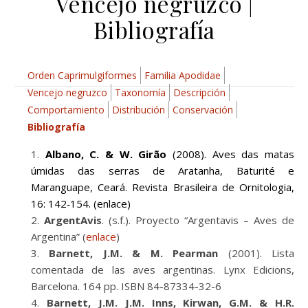
Vencejo negruzco |
Bibliografía
Orden Caprimulgiformes
Familia Apodidae
Vencejo negruzco
Taxonomía
Descripción
Comportamiento
Distribución
Conservación
Bibliografía
Albano, C. & W. Girão
(2008). Aves das matas
úmidas das serras de Aratanha, Baturité e
Maranguape, Ceará. Revista Brasileira de Ornitologia,
16: 142‐154. (
enlace
)
ArgentAvis
. (s.f.). Proyecto “Argentavis – Aves de
Argentina” (
enlace
)
Barnett, J.M. & M. Pearman
(2001). Lista
comentada de las aves argentinas. Lynx Edicions,
Barcelona. 164 pp. ISBN 84-87334-32-6
Barnett, J.M. J.M. Inns, Kirwan, G.M. & H.R.