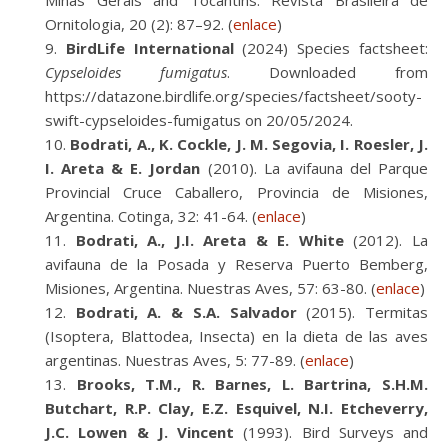
Minas Gerais and Tocantins. Revista Brasileira de
Ornitologia, 20 (2): 87–92. (
enlace
)
BirdLife International
(2024) Species factsheet:
Cypseloides fumigatus
. Downloaded from
https://datazone.birdlife.org/species/factsheet/sooty-
swift-cypseloides-fumigatus on 20/05/2024.
Bodrati, A., K. Cockle, J. M. Segovia, I. Roesler, J.
I. Areta & E. Jordan
(2010). La avifauna del Parque
Provincial Cruce Caballero, Provincia de Misiones,
Argentina. Cotinga, 32: 41-64. (
enlace
)
Bodrati, A., J.I. Areta & E. White
(2012). La
avifauna de la Posada y Reserva Puerto Bemberg,
Misiones, Argentina. Nuestras Aves, 57: 63-80. (
enlace
)
Bodrati, A. & S.A. Salvador
(2015). Termitas
(Isoptera, Blattodea, Insecta) en la dieta de las aves
argentinas. Nuestras Aves, 5: 77-89. (
enlace
)
Brooks, T.M., R. Barnes, L. Bartrina, S.H.M.
Butchart, R.P. Clay, E.Z. Esquivel, N.I. Etcheverry,
J.C. Lowen & J. Vincent
(1993). Bird Surveys and