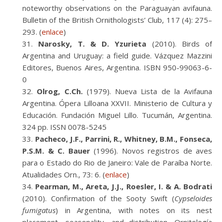
noteworthy observations on the Paraguayan avifauna.
Bulletin of the British Ornithologists’ Club, 117 (4): 275–
293. (
enlace
)
Narosky, T. & D. Yzurieta
(2010). Birds of
Argentina and Uruguay: a field guide. Vázquez Mazzini
Editores, Buenos Aires, Argentina. ISBN 950-99063-6-
0
Olrog, C.Ch.
(1979). Nueva Lista de la Avifauna
Argentina. Ópera Lilloana XXVII. Ministerio de Cultura y
Educación. Fundación Miguel Lillo. Tucumán, Argentina.
324 pp. ISSN 0078-5245
Pacheco, J.F., Parrini, R., Whitney, B.M., Fonseca,
P.S.M. & C. Bauer
(1996). Novos registros de aves
para o Estado do Rio de Janeiro: Vale de Paraíba Norte.
Atualidades Orn., 73: 6. (
enlace
)
Pearman, M., Areta, J.J., Roesler, I. & A. Bodrati
(2010). Confirmation of the Sooty Swift (
Cypseloides
fumigatus
) in Argentina, with notes on its nest