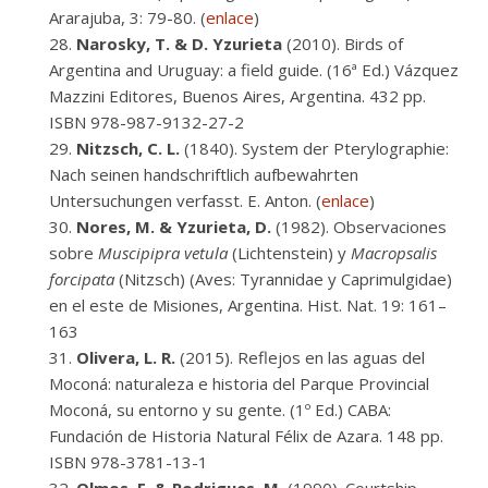
Ararajuba, 3: 79-80. (
enlace
)
Narosky, T. & D. Yzurieta
(2010). Birds of
Argentina and Uruguay: a field guide. (16ª Ed.) Vázquez
Mazzini Editores, Buenos Aires, Argentina. 432 pp.
ISBN 978-987-9132-27-2
Nitzsch, C. L.
(1840). System der Pterylographie:
Nach seinen handschriftlich aufbewahrten
Untersuchungen verfasst. E. Anton. (
enlace
)
Nores, M. & Yzurieta, D.
(1982). Observaciones
sobre
Muscipipra vetula
(Lichtenstein) y
Macropsalis
forcipata
(Nitzsch) (Aves: Tyrannidae y Caprimulgidae)
en el este de Misiones, Argentina. Hist. Nat. 19: 161–
163
Olivera, L. R.
(2015). Reflejos en las aguas del
Moconá: naturaleza e historia del Parque Provincial
Moconá, su entorno y su gente. (1º Ed.) CABA:
Fundación de Historia Natural Félix de Azara. 148 pp.
ISBN 978-3781-13-1