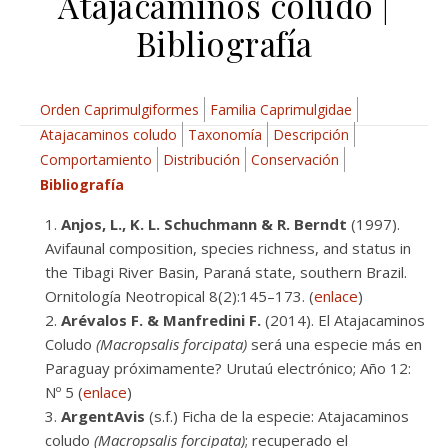
Atajacaminos coludo |
Bibliografía
Orden Caprimulgiformes
Familia Caprimulgidae
Atajacaminos coludo
Taxonomía
Descripción
Comportamiento
Distribución
Conservación
Bibliografía
Anjos, L., K. L. Schuchmann & R. Berndt
(1997).
Avifaunal composition, species richness, and status in
the Tibagi River Basin, Paraná state, southern Brazil.
Ornitología Neotropical 8(2):145–173. (
enlace
)
Arévalos F. & Manfredini F.
(2014). El Atajacaminos
Coludo
(Macropsalis forcipata)
será una especie más en
Paraguay próximamente? Urutaú electrónico; Año 12:
Nº 5 (
enlace
)
ArgentAvis
(s.f.) Ficha de la especie: Atajacaminos
coludo
(Macropsalis forcipata)
; recuperado el