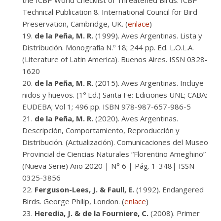
the ICBP World Checklist of Threatened Birds. ICBP
Technical Publication 8. International Council for Bird
Preservation, Cambridge, UK. (
enlace
)
de la Peña, M. R.
(1999). Aves Argentinas. Lista y
Distribución. Monografía N.º 18; 244 pp. Ed. L.O.L.A.
(Literature of Latin America). Buenos Aires. ISSN 0328-
1620
de la Peña, M. R.
(2015). Aves Argentinas. Incluye
nidos y huevos. (1º Ed.) Santa Fe: Ediciones UNL; CABA:
EUDEBA; Vol 1; 496 pp. ISBN 978-987-657-986-5
de la Peña, M. R.
(2020). Aves Argentinas.
Descripción, Comportamiento, Reproducción y
Distribución. (Actualización). Comunicaciones del Museo
Provincial de Ciencias Naturales “Florentino Ameghino”
(Nueva Serie) Año 2020 | N° 6 | Pág. 1-348| ISSN
0325-3856
Ferguson-Lees, J. & Faull, E.
(1992). Endangered
Birds. George Philip, London. (
enlace
)
Heredia, J. & de la Fourniere, C.
(2008). Primer