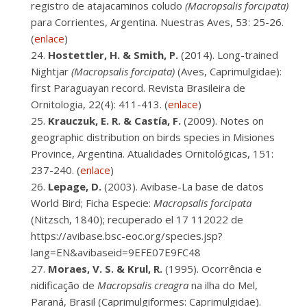
registro de atajacaminos coludo
(Macropsalis forcipata)
para Corrientes, Argentina. Nuestras Aves, 53: 25-26.
(
enlace
)
Hostettler, H. & Smith, P.
(2014). Long-trained
Nightjar
(Macropsalis forcipata)
(Aves, Caprimulgidae):
first Paraguayan record. Revista Brasileira de
Ornitologia, 22(4): 411-413. (
enlace
)
Krauczuk, E. R. & Castía, F.
(2009). Notes on
geographic distribution on birds species in Misiones
Province, Argentina. Atualidades Ornitológicas, 151:
237-240. (
enlace
)
Lepage, D.
(2003). Avibase-La base de datos
World Bird; Ficha Especie:
Macropsalis forcipata
(Nitzsch, 1840); recuperado el 17 112022 de
https://avibase.bsc-eoc.org/species.jsp?
lang=EN&avibaseid=9EFE07E9FC48
Moraes, V. S. & Krul, R.
(1995). Ocorrência e
nidificação de
Macropsalis creagra
na ilha do Mel,
Paraná, Brasil (Caprimulgiformes: Caprimulgidae).