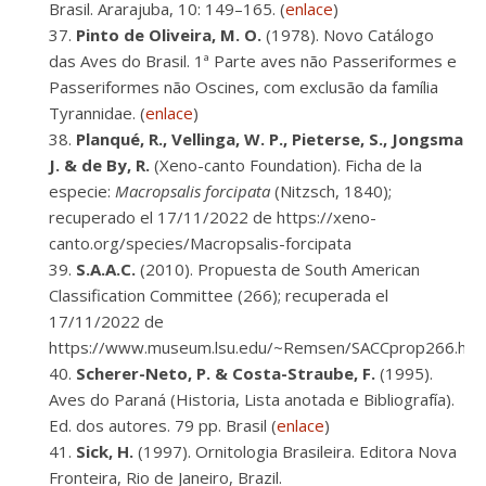
Brasil. Ararajuba, 10: 149–165. (
enlace
)
Pinto de Oliveira, M. O.
(1978). Novo Catálogo
das Aves do Brasil. 1ª Parte aves não Passeriformes e
Passeriformes não Oscines, com exclusão da família
Tyrannidae. (
enlace
)
Planqué, R., Vellinga, W. P., Pieterse, S., Jongsma
J. & de By, R.
(Xeno-canto Foundation). Ficha de la
especie:
Macropsalis forcipata
(Nitzsch, 1840);
recuperado el 17/11/2022 de https://xeno-
canto.org/species/Macropsalis-forcipata
S.A.A.C.
(2010). Propuesta de South American
Classification Committee (266); recuperada el
17/11/2022 de
https://www.museum.lsu.edu/~Remsen/SACCprop266.ht
Scherer-Neto, P. & Costa-Straube, F.
(1995).
Aves do Paraná (Historia, Lista anotada e Bibliografía).
Ed. dos autores. 79 pp. Brasil (
enlace
)
Sick, H.
(1997). Ornitologia Brasileira. Editora Nova
Fronteira, Rio de Janeiro, Brazil.