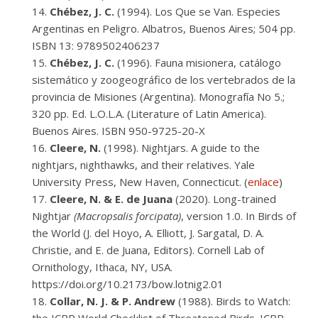
Chébez, J. C.
(1994). Los Que se Van. Especies
Argentinas en Peligro. Albatros, Buenos Aires; 504 pp.
ISBN 13: 9789502406237
Chébez, J. C.
(1996). Fauna misionera, catálogo
sistemático y zoogeográfico de los vertebrados de la
provincia de Misiones (Argentina). Monografía No 5.;
320 pp. Ed. L.O.L.A. (Literature of Latin America).
Buenos Aires. ISBN 950-9725-20-X
Cleere, N.
(1998). Nightjars. A guide to the
nightjars, nighthawks, and their relatives. Yale
University Press, New Haven, Connecticut. (
enlace
)
Cleere, N. & E. de Juana
(2020). Long-trained
Nightjar
(Macropsalis forcipata)
, version 1.0. In Birds of
the World (J. del Hoyo, A. Elliott, J. Sargatal, D. A.
Christie, and E. de Juana, Editors). Cornell Lab of
Ornithology, Ithaca, NY, USA.
https://doi.org/10.2173/bow.lotnig2.01
Collar, N. J. & P. Andrew
(1988). Birds to Watch: