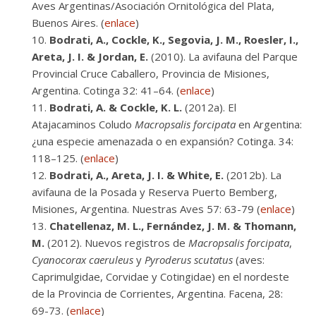
Aves Argentinas/Asociación Ornitológica del Plata,
Buenos Aires. (
enlace
)
Bodrati, A., Cockle, K., Segovia, J. M., Roesler, I.,
Areta, J. I. & Jordan, E.
(2010). La avifauna del Parque
Provincial Cruce Caballero, Provincia de Misiones,
Argentina. Cotinga 32: 41–64. (
enlace
)
Bodrati, A. & Cockle, K. L.
(2012a). El
Atajacaminos Coludo
Macropsalis forcipata
en Argentina:
¿una especie amenazada o en expansión? Cotinga. 34:
118–125. (
enlace
)
Bodrati, A., Areta, J. I. & White, E.
(2012b). La
avifauna de la Posada y Reserva Puerto Bemberg,
Misiones, Argentina. Nuestras Aves 57: 63-79 (
enlace
)
Chatellenaz, M. L., Fernández, J. M. & Thomann,
M.
(2012). Nuevos registros de
Macropsalis forcipata
,
Cyanocorax caeruleus
y
Pyroderus scutatus
(aves:
Caprimulgidae, Corvidae y Cotingidae) en el nordeste
de la Provincia de Corrientes, Argentina. Facena, 28:
69-73. (
enlace
)