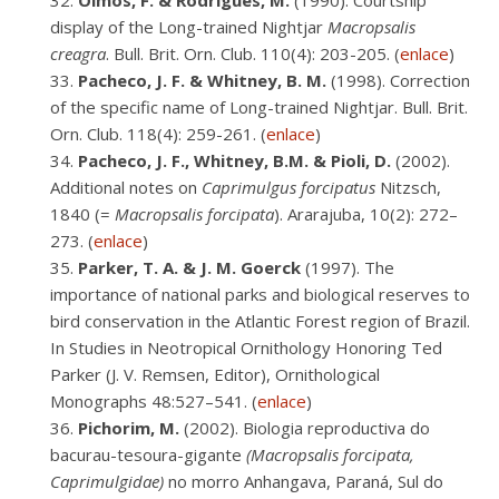
Olmos, F. & Rodrigues, M.
(1990). Courtship
display of the Long-trained Nightjar
Macropsalis
creagra
. Bull. Brit. Orn. Club. 110(4): 203-205. (
enlace
)
Pacheco, J. F. & Whitney, B. M.
(1998). Correction
of the specific name of Long-trained Nightjar. Bull. Brit.
Orn. Club. 118(4): 259-261. (
enlace
)
Pacheco, J. F., Whitney, B.M. & Pioli, D.
(2002).
Additional notes on
Caprimulgus forcipatus
Nitzsch,
1840 (=
Macropsalis forcipata
). Ararajuba, 10(2): 272–
273. (
enlace
)
Parker, T. A. & J. M. Goerck
(1997). The
importance of national parks and biological reserves to
bird conservation in the Atlantic Forest region of Brazil.
In Studies in Neotropical Ornithology Honoring Ted
Parker (J. V. Remsen, Editor), Ornithological
Monographs 48:527–541. (
enlace
)
Pichorim, M.
(2002). Biologia reproductiva do
bacurau-tesoura-gigante
(Macropsalis forcipata,
Caprimulgidae)
no morro Anhangava, Paraná, Sul do