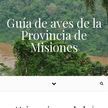
Skip to content
Guía de aves de la
Provincia de
Misiones