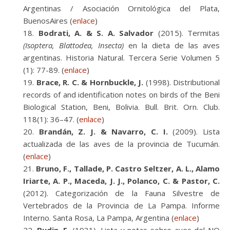
Argentinas / Asociación Ornitológica del Plata,
BuenosAires (
enlace
)
Bodrati, A. & S. A. Salvador
(2015). Termitas
(Isoptera, Blattodea, Insecta)
en la dieta de las aves
argentinas. Historia Natural. Tercera Serie Volumen 5
(1): 77-89. (
enlace
)
Brace, R. C. & Hornbuckle, J.
(1998). Distributional
records of and identification notes on birds of the Beni
Biological Station, Beni, Bolivia. Bull. Brit. Orn. Club.
118(1): 36–47. (
enlace
)
Brandán, Z. J. & Navarro, C. I.
(2009). Lista
actualizada de las aves de la provincia de Tucumán.
(
enlace
)
Bruno, F., Tallade, P. Castro Seltzer, A. L., Alamo
Iriarte, A. P., Maceda, J. J., Polanco, C. & Pastor, C.
(2012). Categorización de la Fauna Silvestre de
Vertebrados de la Provincia de La Pampa. Informe
Interno. Santa Rosa, La Pampa, Argentina (
enlace
)