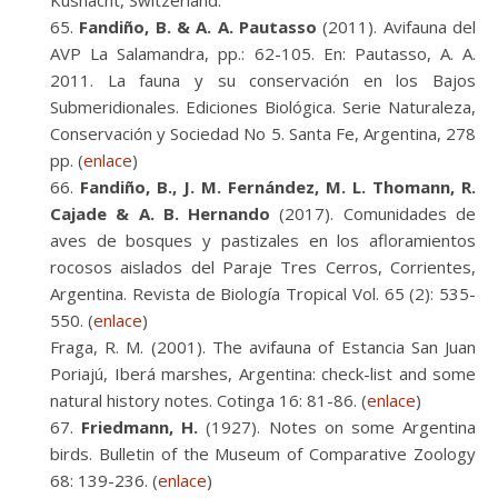
Kusnacht, Switzerland.
Fandiño, B. & A. A. Pautasso
(2011). Avifauna del
AVP La Salamandra, pp.: 62-105. En: Pautasso, A. A.
2011. La fauna y su conservación en los Bajos
Submeridionales. Ediciones Biológica. Serie Naturaleza,
Conservación y Sociedad No 5. Santa Fe, Argentina, 278
pp. (
enlace
)
Fandiño, B., J. M. Fernández, M. L. Thomann, R.
Cajade & A. B. Hernando
(2017). Comunidades de
aves de bosques y pastizales en los afloramientos
rocosos aislados del Paraje Tres Cerros, Corrientes,
Argentina. Revista de Biología Tropical Vol. 65 (2): 535-
550. (
enlace
)
Fraga, R. M. (2001). The avifauna of Estancia San Juan
Poriajú, Iberá marshes, Argentina: check-list and some
natural history notes. Cotinga 16: 81-86. (
enlace
)
Friedmann, H.
(1927). Notes on some Argentina
birds. Bulletin of the Museum of Comparative Zoology
68: 139-236. (
enlace
)