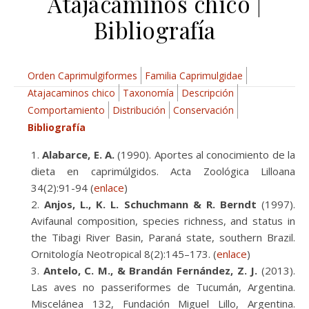
Atajacaminos chico |
Bibliografía
Orden Caprimulgiformes
Familia Caprimulgidae
Atajacaminos chico
Taxonomía
Descripción
Comportamiento
Distribución
Conservación
Bibliografía
Alabarce, E. A.
(1990). Aportes al conocimiento de la
dieta en caprimúlgidos. Acta Zoológica Lilloana
34(2):91-94 (
enlace
)
Anjos, L., K. L. Schuchmann & R. Berndt
(1997).
Avifaunal composition, species richness, and status in
the Tibagi River Basin, Paraná state, southern Brazil.
Ornitología Neotropical 8(2):145–173. (
enlace
)
Antelo, C. M., & Brandán Fernández, Z. J.
(2013).
Las aves no passeriformes de Tucumán, Argentina.
Miscelánea 132, Fundación Miguel Lillo, Argentina.