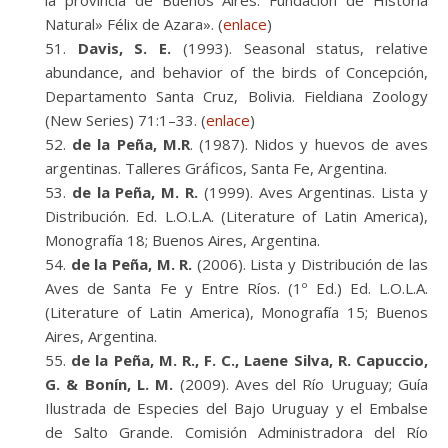
la provincia de Buenos Aires. Fundación de Historia
Natural» Félix de Azara». (
enlace
)
Davis, S. E.
(1993). Seasonal status, relative
abundance, and behavior of the birds of Concepción,
Departamento Santa Cruz, Bolivia. Fieldiana Zoology
(New Series) 71:1–33. (
enlace
)
de la Peña, M.R
. (1987). Nidos y huevos de aves
argentinas. Talleres Gráficos, Santa Fe, Argentina.
de la Peña, M. R.
(1999). Aves Argentinas. Lista y
Distribución. Ed. L.O.L.A. (Literature of Latin America),
Monografía 18; Buenos Aires, Argentina.
de la Peña, M. R.
(2006). Lista y Distribución de las
Aves de Santa Fe y Entre Ríos. (1º Ed.) Ed. L.O.L.A.
(Literature of Latin America), Monografía 15; Buenos
Aires, Argentina.
de la Peña, M. R., F. C., Laene Silva, R. Capuccio,
G. & Bonín, L. M.
(2009). Aves del Río Uruguay; Guía
Ilustrada de Especies del Bajo Uruguay y el Embalse
de Salto Grande. Comisión Administradora del Río