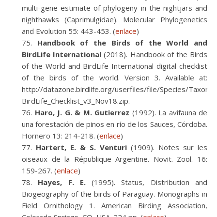
multi-gene estimate of phylogeny in the nightjars and
nighthawks (Caprimulgidae). Molecular Phylogenetics
and Evolution 55: 443-453. (
enlace
)
Handbook of the Birds of the World and
BirdLife International
(2018). Handbook of the Birds
of the World and BirdLife International digital checklist
of the birds of the world. Version 3. Available at:
http://datazone.birdlife.org/userfiles/file/Species/Taxo
BirdLife_Checklist_v3_Nov18.zip.
Haro, J. G. & M. Gutierrez
(1992). La avifauna de
una forestación de pinos en río de los Sauces, Córdoba.
Hornero 13: 214-218. (
enlace
)
Hartert, E. & S. Venturi
(1909). Notes sur les
oiseaux de la République Argentine. Novit. Zool. 16:
159-267. (
enlace
)
Hayes, F. E.
(1995). Status, Distribution and
Biogeography of the birds of Paraguay. Monographs in
Field Ornithology 1. American Birding Association,