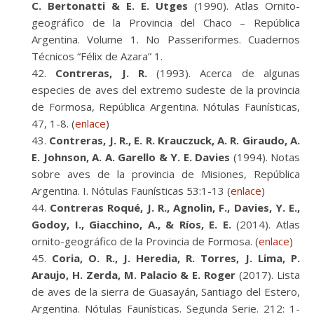
C. Bertonatti & E. E. Utges
(1990). Atlas Ornito-
geográfico de la Provincia del Chaco – República
Argentina. Volume 1. No Passeriformes. Cuadernos
Técnicos “Félix de Azara” 1.
Contreras, J. R.
(1993). Acerca de algunas
especies de aves del extremo sudeste de la provincia
de Formosa, República Argentina. Nótulas Faunísticas,
47, 1-8. (
enlace
)
Contreras, J. R., E. R. Krauczuck, A. R. Giraudo, A.
E. Johnson, A. A. Garello & Y. E. Davies
(1994). Notas
sobre aves de la provincia de Misiones, República
Argentina. I. Nótulas Faunísticas 53:1-13 (
enlace
)
Contreras Roqué, J. R., Agnolin, F., Davies, Y. E.,
Godoy, I., Giacchino, A., & Ríos, E. E.
(2014). Atlas
ornito-geográfico de la Provincia de Formosa. (
enlace
)
Coria, O. R., J. Heredia, R. Torres, J. Lima, P.
Araujo, H. Zerda, M. Palacio & E. Roger
(2017). Lista
de aves de la sierra de Guasayán, Santiago del Estero,
Argentina. Nótulas Faunísticas. Segunda Serie. 212: 1-