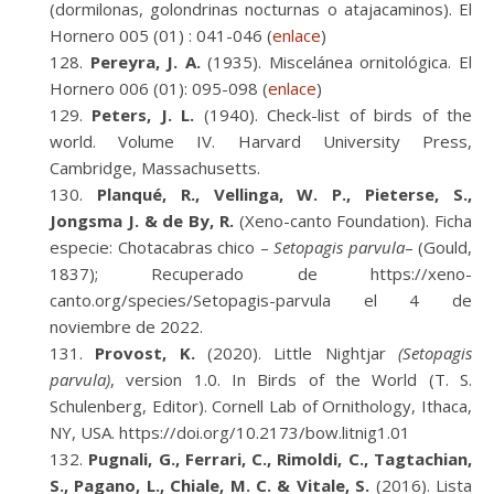
(dormilonas, golondrinas nocturnas o atajacaminos). El
Hornero 005 (01) : 041-046 (
enlace
)
Pereyra, J. A.
(1935). Miscelánea ornitológica. El
Hornero 006 (01): 095-098 (
enlace
)
Peters, J. L.
(1940). Check-list of birds of the
world. Volume IV. Harvard University Press,
Cambridge, Massachusetts.
Planqué, R., Vellinga, W. P., Pieterse, S.,
Jongsma J. & de By, R.
(Xeno-canto Foundation). Ficha
especie: Chotacabras chico –
Setopagis parvula
– (Gould,
1837); Recuperado de https://xeno-
canto.org/species/Setopagis-parvula el 4 de
noviembre de 2022.
Provost, K.
(2020). Little Nightjar
(Setopagis
parvula)
, version 1.0. In Birds of the World (T. S.
Schulenberg, Editor). Cornell Lab of Ornithology, Ithaca,
NY, USA. https://doi.org/10.2173/bow.litnig1.01
Pugnali, G., Ferrari, C., Rimoldi, C., Tagtachian,
S., Pagano, L., Chiale, M. C. & Vitale, S.
(2016). Lista