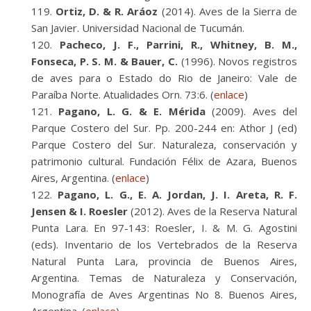
Ortiz, D. & R. Aráoz
(2014). Aves de la Sierra de
San Javier. Universidad Nacional de Tucumán.
Pacheco, J. F., Parrini, R., Whitney, B. M.,
Fonseca, P. S. M. & Bauer, C.
(1996). Novos registros
de aves para o Estado do Rio de Janeiro: Vale de
Paraíba Norte. Atualidades Orn. 73:6. (
enlace
)
Pagano, L. G. & E. Mérida
(2009). Aves del
Parque Costero del Sur. Pp. 200-244 en: Athor J (ed)
Parque Costero del Sur. Naturaleza, conservación y
patrimonio cultural. Fundación Félix de Azara, Buenos
Aires, Argentina. (
enlace
)
Pagano, L. G., E. A. Jordan, J. I. Areta, R. F.
Jensen & I. Roesler
(2012). Aves de la Reserva Natural
Punta Lara. En 97-143: Roesler, I. & M. G. Agostini
(eds). Inventario de los Vertebrados de la Reserva
Natural Punta Lara, provincia de Buenos Aires,
Argentina. Temas de Naturaleza y Conservación,
Monografía de Aves Argentinas No 8. Buenos Aires,