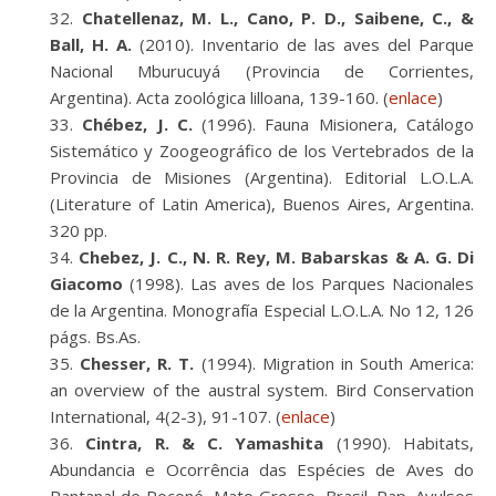
Chatellenaz, M. L., Cano, P. D., Saibene, C., &
Ball, H. A.
(2010). Inventario de las aves del Parque
Nacional Mburucuyá (Provincia de Corrientes,
Argentina). Acta zoológica lilloana, 139-160. (
enlace
)
Chébez, J. C.
(1996). Fauna Misionera, Catálogo
Sistemático y Zoogeográfico de los Vertebrados de la
Provincia de Misiones (Argentina). Editorial L.O.L.A.
(Literature of Latin America), Buenos Aires, Argentina.
320 pp.
Chebez, J. C., N. R. Rey, M. Babarskas & A. G. Di
Giacomo
(1998). Las aves de los Parques Nacionales
de la Argentina. Monografía Especial L.O.L.A. No 12, 126
págs. Bs.As.
Chesser, R. T.
(1994). Migration in South America:
an overview of the austral system. Bird Conservation
International, 4(2-3), 91-107. (
enlace
)
Cintra, R. & C. Yamashita
(1990). Habitats,
Abundancia e Ocorrência das Espécies de Aves do