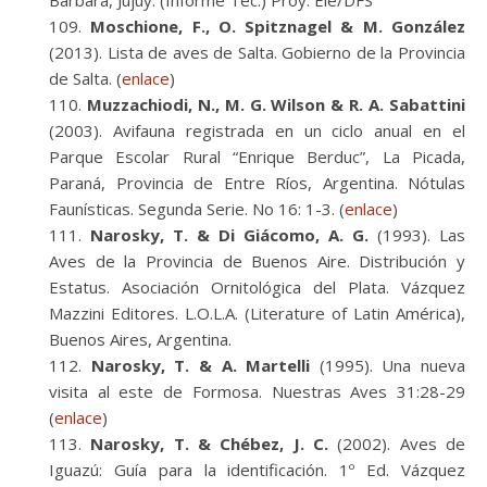
Bárbara, Jujuy. (Informe Téc.) Proy. Elé/DFS
Moschione, F., O. Spitznagel & M. González
(2013). Lista de aves de Salta. Gobierno de la Provincia
de Salta. (
enlace
)
Muzzachiodi, N., M. G. Wilson & R. A. Sabattini
(2003). Avifauna registrada en un ciclo anual en el
Parque Escolar Rural “Enrique Berduc”, La Picada,
Paraná, Provincia de Entre Ríos, Argentina. Nótulas
Faunísticas. Segunda Serie. No 16: 1-3. (
enlace
)
Narosky, T. & Di Giácomo, A. G.
(1993). Las
Aves de la Provincia de Buenos Aire. Distribución y
Estatus. Asociación Ornitológica del Plata. Vázquez
Mazzini Editores. L.O.L.A. (Literature of Latin América),
Buenos Aires, Argentina.
Narosky, T. & A. Martelli
(1995). Una nueva
visita al este de Formosa. Nuestras Aves 31:28-29
(
enlace
)
Narosky, T. & Chébez, J. C.
(2002). Aves de
Iguazú: Guía para la identificación. 1º Ed. Vázquez