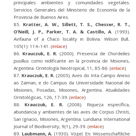
principales ambientes y comunidades vegetales.
Servicios Generales del Ministerio de Economía de la
Provincia de Buenos Aires.
Kratter, A. W., Sillett, T. S., Chesser, R. T.,
O’Neill, J. P., Parker, T. A. & Castillo, A
. (1993).
Avifauna of a Chaco locality in Bolivia. Wilson Bull..
105(1): 114–141. (
enlace
)
Krauczuk, E. R.
(2000). Presencia de Chordeiles
pusillus como nidificante en la provincia de Misiones,
Argentina. Ornitología Neotropical, 11, 85-86. (
enlace
)
Krauczuk, E. R.
(2005). Aves do Inta-Campo Anexo
ao Zaiman, e do Campus da Universidade Nacional de
Misiones, Posadas, Misiones, Argentina. Atualidades
Ornitológicas, 126, 17-39. (
enlace
)
Krauczuk, E. R.
(2008). Riqueza específica,
abundancia y ambientes de las aves de Corpus Christi,
San Ignacio, Misiones, Argentina. Lundiana: International
Journal of Biodiversity, 9(1), 29-39. (
enlace
)
Laubmann, A.
(1930). Vögel. En: Wissenschaftliche