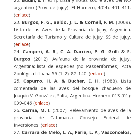
Budin, E.
(1931). Lista y notas sobre aves del NO
argentino (Prov. de Jujuy). El Hornero, 4(04): 401-411.
(
enlace
)
Burgos, F. G., Baldo, J. L. & Cornell, F. M.
(2009).
Lista de las Aves de la Provincia de Jujuy, Argentina.
Secretaría de Turismo y Cultura de Jujuy. SS de Jujuy.
(
enlace
)
Camperi, A. R., C. A. Darrieu, P. G. Grilli & F.
Burgos
(2012). Avifauna de la provincia de Jujuy,
Argentina: lista de especies (no Passeriformes). Acta
Zoológica Lilloana 56 (1-2): 82-140. (
enlace
)
Capurro, H. A. & Bucher, E. H.
(1988). Lista
comentada de las aves del bosque chaqueño de
Joaquín V. González, Salta, Argentina. Hornero 013 (01):
039-046 (
enlace
)
Carma, M. I.
(2007). Relevamiento de aves de la
provincia de Catamarca. Consejo Federal de
Inversiones. (
enlace
)
Carrara de Melo, L. A., Faria, L. P., Vasconcelos,