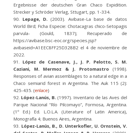
Ergebnisse der deutschen Gran Chaco Expidition.
Strecker y Schröder Verlag, Sttugart, pp. 1-334.
Lepage, D.
(2003). Avibase-La base de datos
World Bird; Ficha Especie: Chotacagras chico-Setopagis
parvula- (Gould, 1837); Recuperado de
https://avibase.bsc-eoc.org/species.jsp?
avibaseid=A1EEC8FF25D328B2 el 4 de noviembre de
2022.
López de Casenave, J., J. P. Pelotto, S. M.
Caziani, M. Mermoz & J. Protomastro
(1998).
Responses of avian assemblages to a natural edge in a
Chaco semiarid forest in Argentina. The Auk 115 (2):
425-435. (
enlace
)
López-Lanús, B.
(1997). Inventario de las Aves del
Parque Nacional “Río Pilcomayo”, Formosa, Argentina.
(1º Ed.) Ed. L.O.L.A. (Literature of Latin America),
Monografía 4; Buenos Aires, Argentina.
López-Lanús, B., D. Unterkofler, U. Ornstein, V.