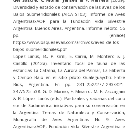
del Sastre, R. Moller Jensen & P. Herrera
(2009).
Diversidad y estado de conservación de las aves de los
Bajos Submeridionales (AICA SF03): Informe de Aves
Argentinas/AOP para la Fundación Vida Silvestre
Argentina. Buenos Aires, Argentina. Informe inédito. 56
pp. (enlace)
https://www.losquesevan.com/archivos/aves-de-los-
bajos-submeridionales.pdf
López-Lanús, B., P. Grilli, E. Carini, M. Montero & J.
Castillo (2013a). Inventario focal de fauna de las
estancias La Catalina, La Aurora del Palmar, La Filiberta
y Campo Bajo en el sitio piloto Gualeguaychú: Entre
Ríos, Argentina. En pp. 231-252/277-293/321-
347/525-538: G. D. Marino, F. Miñarro, M. E. Zaccagnini
& B. López-Lanús (eds.). Pastizales y sabanas del cono
sur de Sudamérica: iniciativas para su conservación en
la Argentina. Temas de Naturaleza y Conservación,
Monografía de Aves Argentinas No 9. Aves
Argentinas/AOP, Fundación Vida Silvestre Argentina e