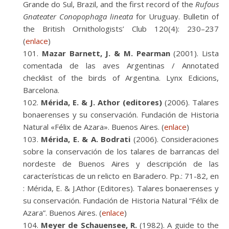
Grande do Sul, Brazil, and the first record of the
Rufous
Gnateater Conopophaga lineata
for Uruguay. Bulletin of
the British Ornithologists’ Club 120(4): 230–237
(
enlace
)
Mazar Barnett, J. & M. Pearman
(2001). Lista
comentada de las aves Argentinas / Annotated
checklist of the birds of Argentina. Lynx Edicions,
Barcelona.
Mérida, E. & J. Athor (editores)
(2006). Talares
bonaerenses y su conservación. Fundación de Historia
Natural «Félix de Azara». Buenos Aires. (
enlace
)
Mérida, E. & A. Bodrati
(2006). Consideraciones
sobre la conservación de los talares de barrancas del
nordeste de Buenos Aires y descripción de las
características de un relicto en Baradero. Pp.: 71-82, en
: Mérida, E. & J.Athor (Editores). Talares bonaerenses y
su conservación. Fundación de Historia Natural “Félix de
Azara”. Buenos Aires. (
enlace
)
Meyer de Schauensee, R.
(1982). A guide to the