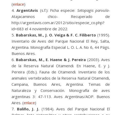
(
enlace
)
ArgentAvis
(s.f.): Ficha especie:
Setopagis parvula
-
Atajacaminos chico- Recuperado de
http://argentavis.com.ar/2012/sitio/especie_co.php?
id=683 el 4 noviembre de 2022.
Babarskas, M., J. O. Veiga & F. C. Filiberto
(1995).
Inventario de Aves del Parque Nacional El Rey, Salta,
Argentina. Monografía Especial L. O. L. A. No 6, 44 Págs.
Buenos Aires.
Babarskas, M., E. Haene & J. Pereira
(2003). Aves
de la Reserva Natural Otamendi. En Haene, E. y J.
Pereira (Eds.). Fauna de Otamendi. Inventario de los
animales vertebrados de la Reserva Natural Otamendi,
Campana, Buenos Aires, Argentina. Temas de
Naturaleza y Conservación. Monografía de aves
argentinas 3: 47-113. Aves Argentinas/AOP. Buenos
Aires. (
enlace
)
Baliño, J. J.
(1984). Aves del Parque Nacional El