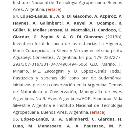
Instituto Nacional de Tecnología Agropecuaria. Buenos
Aires, Argentina. (
enlace
)
López-Lanús, B., A. S. Di Giacomo, A. Azpiroz, P.
Haynes, A. Galimberti, A. Keyel, A. Ocampo, R.
Güller, R. Moller Jensen, M. Mattalía, H. Cardozo, C.
Giarduz, G. Papini & A. G. Di Giacomo
(2013b).
Inventario focal de fauna de las estancias La Higuera,
María Concepción, La Sirena y Virocay en el sitio piloto
Aguapey: Corrientes, Argentina. En pp. 179-223/277-
293/307-319/331-347/490,494-506: G.D. Marino, F.
Miñarro, M.E. Zaccagnini y B. López-Lanús (eds.).
Pastizales y sabanas del cono sur de Sudamérica:
iniciativas para su conservación en la Argentina. Temas
de Naturaleza y Conservación, Monografía de Aves
Argentinas No 9. Aves Argentinas/AOP, Fundación Vida
Silvestre Argentina e Instituto Nacional de Tecnología
Agropecuaria. Buenos Aires, Argentina. (
enlace
)
López-Lanús, B., A. Galimberti, C. Giarduz, H.
Luna, M. Manassero, A. A. Pautasso, M. P.