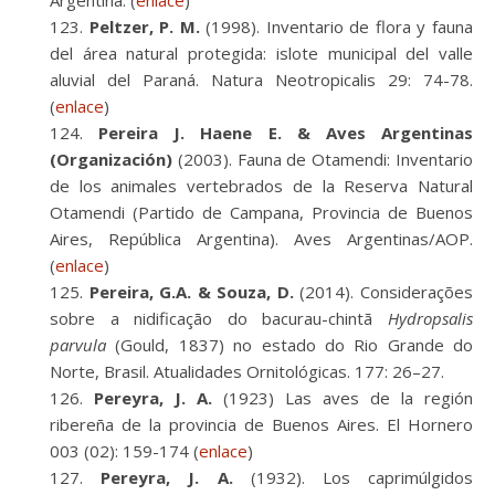
Argentina. (
enlace
)
Peltzer, P. M.
(1998). Inventario de flora y fauna
del área natural protegida: islote municipal del valle
aluvial del Paraná. Natura Neotropicalis 29: 74-78.
(
enlace
)
Pereira J. Haene E. & Aves Argentinas
(Organización)
(2003). Fauna de Otamendi: Inventario
de los animales vertebrados de la Reserva Natural
Otamendi (Partido de Campana, Provincia de Buenos
Aires, República Argentina). Aves Argentinas/AOP.
(
enlace
)
Pereira, G.A. & Souza, D.
(2014). Considerações
sobre a nidificação do bacurau-chintã
Hydropsalis
parvula
(Gould, 1837) no estado do Rio Grande do
Norte, Brasil. Atualidades Ornitológicas. 177: 26–27.
Pereyra, J. A.
(1923) Las aves de la región
ribereña de la provincia de Buenos Aires. El Hornero
003 (02): 159-174 (
enlace
)
Pereyra, J. A.
(1932). Los caprimúlgidos