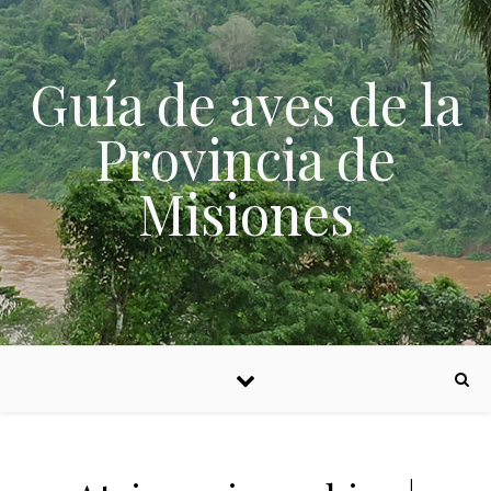
Skip to content
Guía de aves de la
Provincia de
Misiones