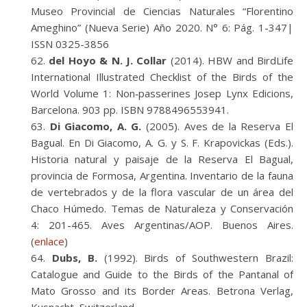
Museo Provincial de Ciencias Naturales “Florentino
Ameghino” (Nueva Serie) Año 2020. N° 6: Pág. 1-347|
ISSN 0325-3856
del Hoyo & N. J. Collar
(2014). HBW and BirdLife
International Illustrated Checklist of the Birds of the
World Volume 1: Non‐passerines Josep Lynx Edicions,
Barcelona. 903 pp. ISBN 9788496553941.
Di Giacomo, A. G.
(2005). Aves de la Reserva El
Bagual. En Di Giacomo, A. G. y S. F. Krapovickas (Eds.).
Historia natural y paisaje de la Reserva El Bagual,
provincia de Formosa, Argentina. Inventario de la fauna
de vertebrados y de la flora vascular de un área del
Chaco Húmedo. Temas de Naturaleza y Conservación
4: 201-465. Aves Argentinas/AOP. Buenos Aires.
(
enlace
)
Dubs, B.
(1992). Birds of Southwestern Brazil:
Catalogue and Guide to the Birds of the Pantanal of
Mato Grosso and its Border Areas. Betrona Verlag,