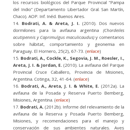
los recursos biológicos del Parque Provincial “Pampa
del Indio” (Departamento Libertador Gral. San Martín,
Chaco). AOP. Inf. Inéd. Buenos Aires.
Bodrati, A. & Areta, J. I.
(2010). Dos nuevos
dormilones para la avifauna argentina
(Chordeiles
acutipennis y Caprimulgus maculicaudus)
y comentarios
sobre hábitat, comportamiento y geonemia en
Paraguay. El Hornero, 25(2), 67-73. (
enlace
)
Bodrati, A., Cockle, K., Segovia, J. M., Roesler, I.,
Areta, J. I. & Jordan, E.
(2010). La avifauna del Parque
Provincial Cruce Caballero, Provincia de Misiones,
Argentina. Cotinga, 32, 41-64. (
enlace
)
Bodrati, A., Areta, J. I. & White, E.
(2012a). La
avifauna de la Posada y Reserva Puerto Bemberg,
Misiones, Argentina. (
enlace
)
Bodrati, A.
(2012b). Informe del relevamiento de la
avifauna de la Reserva y Posada Puerto Bemberg,
Misiones, y recomendaciones para el manejo y
conservación de sus ambientes naturales. Aves