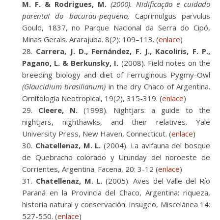
M. F. & Rodrigues, M.
(2000). Nidificação e cuidado
parentaI do bacurau-pequeno,
Caprimulgus parvulus
Gould, 1837, no Parque Nacional da Serra do Cipó,
Minas Gerais. Ararajuba. 8(2): 109–113. (
enlace
)
Carrera, J. D., Fernández, F. J., Kacoliris, F. P.,
Pagano, L. & Berkunsky, I.
(2008). Field notes on the
breeding biology and diet of Ferruginous Pygmy-Owl
(Glaucidium brasilianum)
in the dry Chaco of Argentina.
Ornitología Neotropical, 19(2), 315-319. (
enlace
)
Cleere, N.
(1998). Nightjars: a guide to the
nightjars, nighthawks, and their relatives. Yale
University Press, New Haven, Connecticut. (
enlace
)
Chatellenaz, M. L.
(2004). La avifauna del bosque
de Quebracho colorado y Urunday del noroeste de
Corrientes, Argentina. Facena, 20: 3-12 (
enlace
)
Chatellenaz, M. L.
(2005). Aves del Valle del Río
Paraná en la Provincia del Chaco, Argentina: riqueza,
historia natural y conservación. Insugeo, Miscelánea 14:
527-550. (
enlace
)