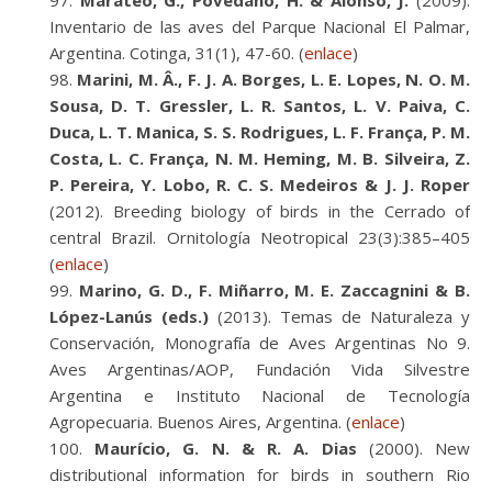
Marateo, G., Povedano, H. & Alonso, J.
(2009).
Inventario de las aves del Parque Nacional El Palmar,
Argentina. Cotinga, 31(1), 47-60. (
enlace
)
Marini, M. Â., F. J. A. Borges, L. E. Lopes, N. O. M.
Sousa, D. T. Gressler, L. R. Santos, L. V. Paiva, C.
Duca, L. T. Manica, S. S. Rodrigues, L. F. França, P. M.
Costa, L. C. França, N. M. Heming, M. B. Silveira, Z.
P. Pereira, Y. Lobo, R. C. S. Medeiros & J. J. Roper
(2012). Breeding biology of birds in the Cerrado of
central Brazil. Ornitología Neotropical 23(3):385–405
(
enlace
)
Marino, G. D., F. Miñarro, M. E. Zaccagnini & B.
López-Lanús (eds.)
(2013). Temas de Naturaleza y
Conservación, Monografía de Aves Argentinas No 9.
Aves Argentinas/AOP, Fundación Vida Silvestre
Argentina e Instituto Nacional de Tecnología
Agropecuaria. Buenos Aires, Argentina. (
enlace
)
Maurício, G. N. & R. A. Dias
(2000). New
distributional information for birds in southern Rio