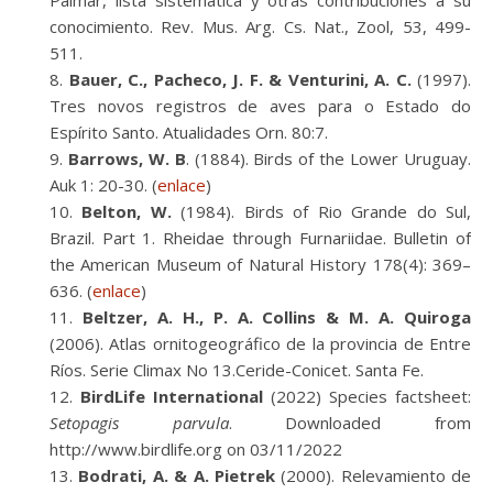
Palmar, lista sistemática y otras contribuciones a su
conocimiento. Rev. Mus. Arg. Cs. Nat., Zool, 53, 499-
511.
Bauer, C., Pacheco, J. F. & Venturini, A. C.
(1997).
Tres novos registros de aves para o Estado do
Espírito Santo. Atualidades Orn. 80:7.
Barrows, W. B
. (1884). Birds of the Lower Uruguay.
Auk 1: 20-30. (
enlace
)
Belton, W.
(1984). Birds of Rio Grande do Sul,
Brazil. Part 1. Rheidae through Furnariidae. Bulletin of
the American Museum of Natural History 178(4): 369–
636. (
enlace
)
Beltzer, A. H., P. A. Collins & M. A. Quiroga
(2006). Atlas ornitogeográfico de la provincia de Entre
Ríos. Serie Climax No 13.Ceride-Conicet. Santa Fe.
BirdLife International
(2022) Species factsheet:
Setopagis parvula
. Downloaded from
http://www.birdlife.org on 03/11/2022
Bodrati, A. & A. Pietrek
(2000). Relevamiento de