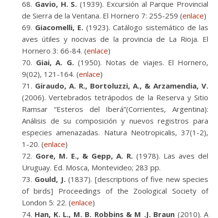
Gavio, H. S.
(1939). Excursión al Parque Provincial
de Sierra de la Ventana. El Hornero 7: 255-259 (
enlace
)
Giacomelli, E.
(1923). Catálogo sistemático de las
aves útiles y nocivas de la provincia de La Rioja. El
Hornero 3: 66-84. (
enlace
)
Giai, A. G.
(1950). Notas de viajes. El Hornero,
9(02), 121-164. (
enlace
)
Giraudo, A. R., Bortoluzzi, A., & Arzamendia, V.
(2006). Vertebrados tetrápodos de la Reserva y Sitio
Ramsar “Esteros del Iberá”(Corrientes, Argentina):
Análisis de su composición y nuevos registros para
especies amenazadas. Natura Neotropicalis, 37(1-2),
1-20. (
enlace
)
Gore, M. E., & Gepp, A. R.
(1978). Las aves del
Uruguay. Ed. Mosca, Montevideo; 283 pp.
Gould, J.
(1837). [descriptions of five new species
of birds] Proceedings of the Zoological Society of
London 5: 22. (
enlace
)
Han, K. L., M. B. Robbins & M .J. Braun
(2010). A