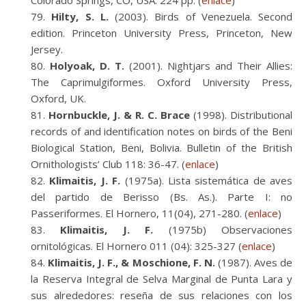
Colorado Springs, CO, USA. 224 pp. (
enlace
)
Hilty, S. L.
(2003). Birds of Venezuela. Second
edition. Princeton University Press, Princeton, New
Jersey.
Holyoak, D. T.
(2001). Nightjars and Their Allies:
The Caprimulgiformes. Oxford University Press,
Oxford, UK.
Hornbuckle, J. & R. C. Brace
(1998). Distributional
records of and identification notes on birds of the Beni
Biological Station, Beni, Bolivia. Bulletin of the British
Ornithologists’ Club 118: 36-47. (
enlace
)
Klimaitis, J. F.
(1975a). Lista sistemática de aves
del partido de Berisso (Bs. As.). Parte I: no
Passeriformes. El Hornero, 11(04), 271-280. (
enlace
)
Klimaitis, J. F.
(1975b) Observaciones
ornitológicas. El Hornero 011 (04): 325-327 (
enlace
)
Klimaitis, J. F., & Moschione, F. N.
(1987). Aves de
la Reserva Integral de Selva Marginal de Punta Lara y
sus alrededores: reseña de sus relaciones con los