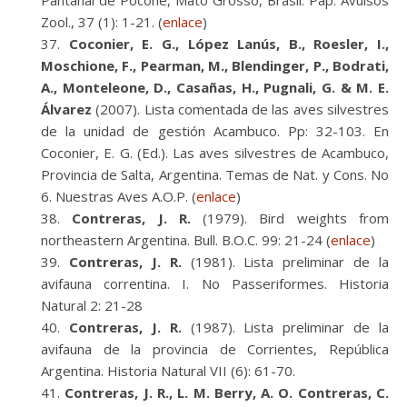
Pantanal de Poconé, Mato Grosso, Brasil. Pap. Avulsos
Zool., 37 (1): 1-21. (
enlace
)
Coconier, E. G., López Lanús, B., Roesler, I.,
Moschione, F., Pearman, M., Blendinger, P., Bodrati,
A., Monteleone, D., Casañas, H., Pugnali, G. & M. E.
Álvarez
(2007). Lista comentada de las aves silvestres
de la unidad de gestión Acambuco. Pp: 32-103. En
Coconier, E. G. (Ed.). Las aves silvestres de Acambuco,
Provincia de Salta, Argentina. Temas de Nat. y Cons. No
6. Nuestras Aves A.O.P. (
enlace
)
Contreras, J. R.
(1979). Bird weights from
northeastern Argentina. Bull. B.O.C. 99: 21-24 (
enlace
)
Contreras, J. R.
(1981). Lista preliminar de la
avifauna correntina. I. No Passeriformes. Historia
Natural 2: 21-28
Contreras, J. R.
(1987). Lista preliminar de la
avifauna de la provincia de Corrientes, República
Argentina. Historia Natural VII (6): 61-70.
Contreras, J. R., L. M. Berry, A. O. Contreras, C.