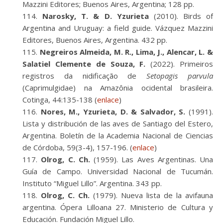
Mazzini Editores; Buenos Aires, Argentina; 128 pp.
Narosky, T. & D. Yzurieta
(2010). Birds of
Argentina and Uruguay: a field guide. Vázquez Mazzini
Editores, Buenos Aires, Argentina. 432 pp.
Negreiros Almeida, M. R., Lima, J., Alencar, L. &
Salatiel Clemente de Souza, F.
(2022). Primeiros
registros da nidificação de
Setopagis parvula
(Caprimulgidae) na Amazônia ocidental brasileira.
Cotinga, 44:135-138 (
enlace
)
Nores, M., Yzurieta, D. & Salvador, S.
(1991).
Lista y distribución de las aves de Santiago del Estero,
Argentina. Boletín de la Academia Nacional de Ciencias
de Córdoba, 59(3-4), 157-196. (
enlace
)
Olrog, C. Ch.
(1959). Las Aves Argentinas. Una
Guía de Campo. Universidad Nacional de Tucumán.
Instituto “Miguel Lillo”. Argentina. 343 pp.
Olrog, C. Ch.
(1979). Nueva lista de la avifauna
argentina. Ópera Lilloana 27. Ministerio de Cultura y
Educación. Fundación Miguel Lillo.