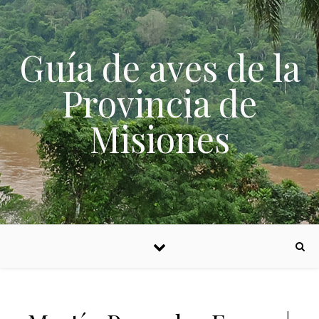
Skip to content
Guía de aves de la
Provincia de
Misiones