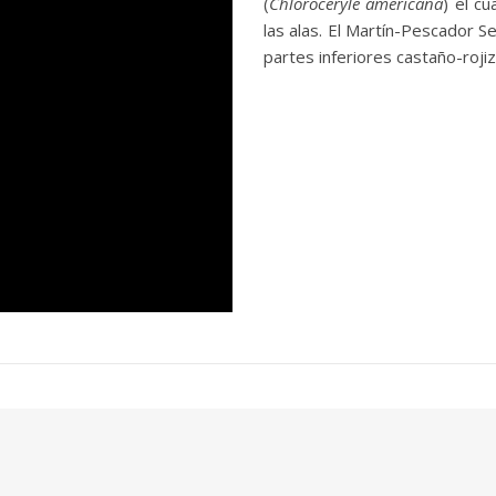
(
Chloroceryle americana
) el c
las alas. El Martín-Pescador Se
partes inferiores castaño-rojiz