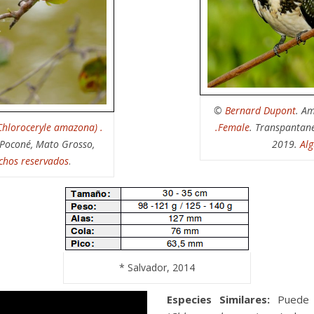
©
Bernard Dupont
. A
.Female
. Transpantane
Chloroceryle amazona) .
2019.
Al
 Poconé, Mato Grosso,
chos reservados
.
* Salvador, 2014
Especies Similares:
Puede 