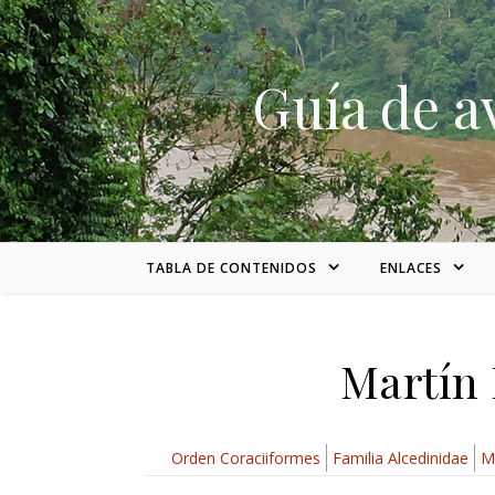
Skip to content
Guía de a
TABLA DE CONTENIDOS
ENLACES
Martín 
Orden Coraciiformes
Familia Alcedinidae
M