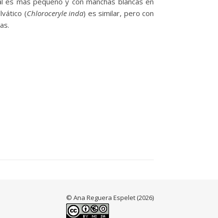
ual es más pequeño y con manchas blancas en
lvático (
Chloroceryle inda
) es similar, pero con
as.
© Ana Reguera Espelet (2026)