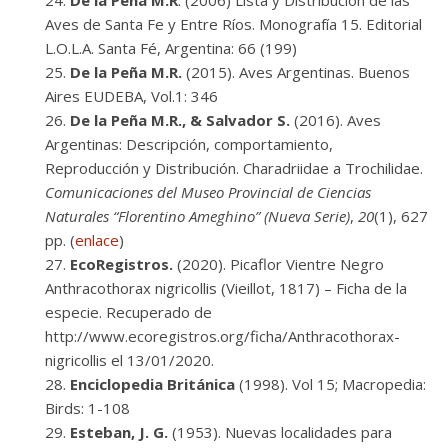
De la Peña M.R
. (2006) Lista y Distribución de las
Aves de Santa Fe y Entre Ríos. Monografía 15. Editorial
L.O.L.A. Santa Fé, Argentina: 66 (199)
De la Peña M.R.
(2015). Aves Argentinas. Buenos
Aires EUDEBA, Vol.1: 346
De la Peña M.R., & Salvador S.
(2016). Aves
Argentinas: Descripción, comportamiento,
Reproducción y Distribución. Charadriidae a Trochilidae.
Comunicaciones del Museo Provincial de Ciencias
Naturales “Florentino Ameghino” (Nueva Serie)
,
20
(1), 627
pp. (
enlace
)
EcoRegistros.
(2020). Picaflor Vientre Negro
Anthracothorax nigricollis (Vieillot, 1817) – Ficha de la
especie. Recuperado de
http://www.ecoregistros.org/ficha/Anthracothorax-
nigricollis el 13/01/2020.
Enciclopedia Británica
(1998). Vol 15; Macropedia:
Birds: 1-108
Esteban, J. G.
(1953). Nuevas localidades para