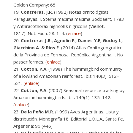
Golden Company: 65
Contreras,
J.R.
(1992) Notas ornitológicas
Paraguayas. I. Sterna maxima maxima Boddaert, 1783
y Anthracothorax nigricollis nigricollis (Vieillot,
1817). Not. Faun. 28: 1–4. (
enlace
)
Contreras J.R., Agnolin F., Davies Y.E, Godoy I.,
Giacchino A. & Ríos E.
(2014) Atlas Ornitogeográfico
de la Provincia de Formosa, República Argentina. I. No
passeriformes. (
enlace
)
Cotton, P.A
. (1998) The hummingbird community
of a lowland Amazonian rainforest. Ibis 140(3): 512–
521. (
enlace
)
Cotton
,
P.A.
(2007) Seasonal resource tracking by
Amazonian hummingbirds. Ibis 149(1): 135–142.
(
enlace
)
De la Peña M.R.
(1999) Aves Argentinas. Lista y
distribución. Monografía 18. Editorial L.O.L.A., Santa Fe,
Argentina: 96 (446)