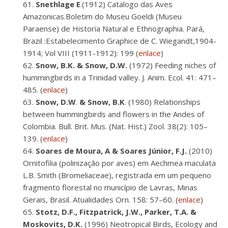
Snethlage
E
.(1912) Catalogo das Aves
Amazonicas.Boletim do Museu Goeldi (Museu
Paraense) de Historia Natural e Ethnographia. Pará,
Brazil :Estabelecimento Graphice de C. Wiegandt,1904-
1914; Vol VIII (1911-1912): 199 (
enlace
)
Snow, B.K. & Snow, D.W.
(1972) Feeding niches of
hummingbirds in a Trinidad valley. J. Anim. Ecol. 41: 471–
485. (
enlace
)
Snow, D.W
.
& Snow, B.K
. (1980) Relationships
between hummingbirds and flowers in the Andes of
Colombia. Bull. Brit. Mus. (Nat. Hist.) Zool. 38(2): 105–
139. (
enlace
)
Soares de Moura, A & Soares Júnior, F.J.
(2010)
Ornitofilia (polinização por aves) em Aechmea maculata
L.B. Smith (Bromeliaceae), registrada em um pequeno
fragmento florestal no município de Lavras, Minas
Gerais, Brasil. Atualidades Orn. 158: 57–60. (
enlace
)
Stotz, D.F., Fitzpatrick, J.W., Parker, T.A. &
Moskovits, D.K.
(1996) Neotropical Birds, Ecology and