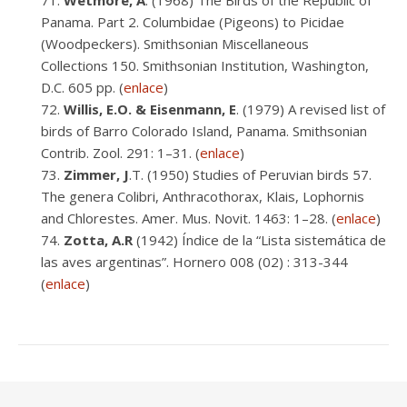
Wetmore, A
. (1968) The Birds of the Republic of
Panama. Part 2. Columbidae (Pigeons) to Picidae
(Woodpeckers). Smithsonian Miscellaneous
Collections 150. Smithsonian Institution, Washington,
D.C. 605 pp. (
enlace
)
Willis, E.O. & Eisenmann, E
. (1979) A revised list of
birds of Barro Colorado Island, Panama. Smithsonian
Contrib. Zool. 291: 1–31. (
enlace
)
Zimmer, J
.T. (1950) Studies of Peruvian birds 57.
The genera Colibri, Anthracothorax, Klais, Lophornis
and Chlorestes. Amer. Mus. Novit. 1463: 1–28. (
enlace
)
Zotta, A.R
(1942) Índice de la “Lista sistemática de
las aves argentinas”. Hornero 008 (02) : 313-344
(
enlace
)