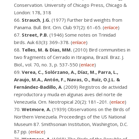
Conservation. University of Chicago Press, Chicago &
London: 178, 318
Strauch
,
J.G.
(1977) Further bird weights from
Panama. Bull. Brit. Orn. Club 97(2): 61–65. (
enlace
)
Street,
P.B.
(1946) Some notes on Trinidad
birds. Auk 63(3): 369–378. (
enlace
)
Telles, M. & Dias, MM.
(2010) Bird communities in
two fragments of Cerrado in Itirapina, Brazil. Braz. J.
Biol., vol. 70, no. 3, p. 537-550 (
enlace
)
Verea, C., Solórzano, A., Díaz, M., Parra, L.,
Araujo, M.A., Antón, F., Navas, O., Ruiz, O.J.L. &
Fernández-Badillo, A
. (2009) Registros de actividad
reproductora y muda en algunas aves del norte de
Venezuela. Orn. Neotropical 20(2): 181–201. (
enlace
)
Wetmore
,
A.
(1939) Observations on the Birds of
Northern Venezuela. Proceedings of the US National
Museum 87. Smithsonian Institution, Washington, D.C.
87 pp. (
enlace
)