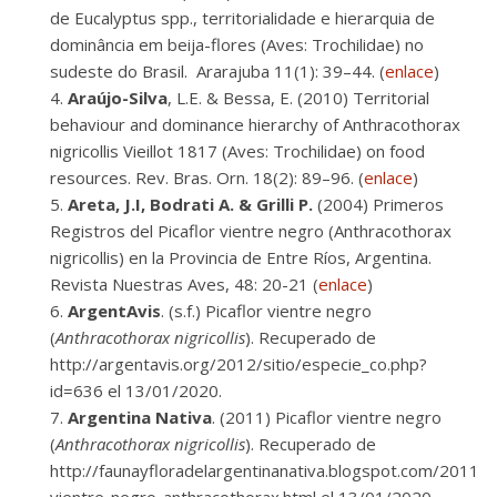
de Eucalyptus spp., territorialidade e hierarquia de
dominância em beija-flores (Aves: Trochilidae) no
sudeste do Brasil. Ararajuba 11(1): 39–44. (
enlace
)
Araújo-Silva
, L.E. & Bessa, E. (2010) Territorial
behaviour and dominance hierarchy of Anthracothorax
nigricollis Vieillot 1817 (Aves: Trochilidae) on food
resources. Rev. Bras. Orn. 18(2): 89–96. (
enlace
)
Areta, J.I, Bodrati A. & Grilli P.
(2004) Primeros
Registros del Picaflor vientre negro (Anthracothorax
nigricollis) en la Provincia de Entre Ríos, Argentina.
Revista Nuestras Aves, 48: 20-21 (
enlace
)
ArgentAvis
. (s.f.) Picaflor vientre negro
(
Anthracothorax nigricollis
). Recuperado de
http://argentavis.org/2012/sitio/especie_co.php?
id=636 el 13/01/2020.
Argentina Nativa
. (2011) Picaflor vientre negro
(
Anthracothorax nigricollis
). Recuperado de
http://faunayfloradelargentinanativa.blogspot.com/2011/0