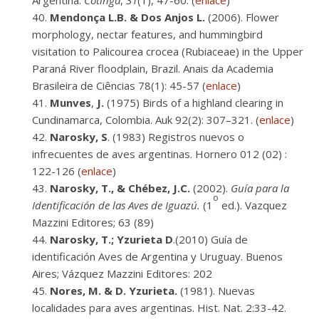
Argentina.
Cotinga
,
31
(1), 47-60. (
enlace
)
Mendonça L.B. & Dos Anjos L.
(2006). Flower
morphology, nectar features, and hummingbird
visitation to Palicourea crocea (Rubiaceae) in the Upper
Paraná River floodplain, Brazil. Anais da Academia
Brasileira de Ciências 78(1): 45-57 (
enlace
)
Munves
,
J.
(1975) Birds of a highland clearing in
Cundinamarca, Colombia. Auk 92(2): 307–321. (
enlace
)
Narosky, S
. (1983) Registros nuevos o
infrecuentes de aves argentinas. Hornero 012 (02) :
122-126 (
enlace
)
Narosky, T., & Chébez, J.C.
(2002).
Guía para la
o
Identificación de las Aves de Iguazú.
(1
ed.). Vazquez
Mazzini Editores; 63 (89)
Narosky, T.; Yzurieta D
.(2010) Guía de
identificación Aves de Argentina y Uruguay. Buenos
Aires; Vázquez Mazzini Editores: 202
Nores, M. & D. Yzurieta.
(1981). Nuevas
localidades para aves argentinas. Hist. Nat. 2:33-42.