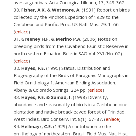
aves argentinas. Acta Zoológica Lilloana, 13, 349-362.
Fisher, A.K. & Wetmore, A.
(1931) Report on birds
collected by the Pinchot Expedition of 1929 to the
Caribbean and Pacific. Proc. US Natl. Mus. 79: 1–66.
(
enlace
)
Greeney
H.F. & Merino P.A.
(2006) Notes on
breeding birds from the Cuyabeno Faunistic Reserve in
north eastern Ecuador. Boletín SAO Vol. XVI (No. 02)
(
enlace
)
Hayes, F.E.
(1995) Status, Distribution and
Biogeography of the Birds of Paraguay. Monographs in
Field Ornithology 1. American Birding Association.
Albany & Colorado Springs. 224 pp. (
enlace
)
Hayes,
F.E. & Samad, I.
(1998) Diversity,
abundance and seasonality of birds in a Caribbean pine
plantation and native broad-leaved forest of Trinidad,
West Indies. Bird Conserv. Int. 8(1): 67–87. (
enlace
)
Hellmayr, C.E.
(1929) A contribution to the
ornithology of northeastern Brazil. Field Mus. Nat. Hist.