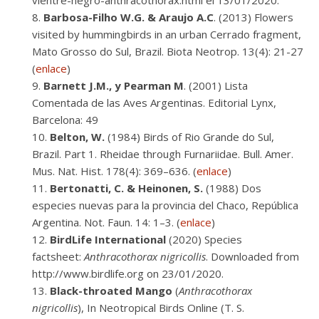
vientre-negro-anthracothorax.html el 13/01/2020.
Barbosa-Filho
W.G. & Araujo A.C
. (2013) Flowers
visited by hummingbirds in an urban Cerrado fragment,
Mato Grosso do Sul, Brazil. Biota Neotrop. 13(4): 21-27
(
enlace
)
Barnett J.M., y Pearman M
. (2001) Lista
Comentada de las Aves Argentinas. Editorial Lynx,
Barcelona: 49
Belton, W.
(1984) Birds of Rio Grande do Sul,
Brazil. Part 1. Rheidae through Furnariidae. Bull. Amer.
Mus. Nat. Hist. 178(4): 369–636. (
enlace
)
Bertonatti,
C. & Heinonen, S.
(1988) Dos
especies nuevas para la provincia del Chaco, República
Argentina. Not. Faun. 14: 1–3. (
enlace
)
BirdLife International
(2020) Species
factsheet:
Anthracothorax nigricollis
. Downloaded from
http://www.birdlife.org on 23/01/2020.
Black-throated Mango
(
Anthracothorax
nigricollis
), In Neotropical Birds Online (T. S.