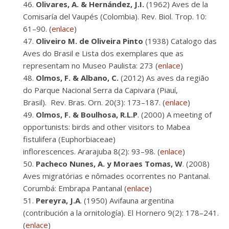
Olivares, A. & Hernández, J.I.
(1962) Aves de la
Comisaría del Vaupés (Colombia). Rev. Biol. Trop. 10:
61–90. (
enlace
)
Oliveiro M. de Oliveira Pinto
(1938) Catalogo das
Aves do Brasil e Lista dos exemplares que as
representam no Museo Paulista: 273 (
enlace
)
Olmos, F. & Albano, C.
(2012) As aves da região
do Parque Nacional Serra da Capivara (Piauí,
Brasil). Rev. Bras. Orn. 20(3): 173–187. (
enlace
)
Olmos, F. & Boulhosa, R.L.P
. (2000) A meeting of
opportunists: birds and other visitors to Mabea
fistulifera (Euphorbiaceae)
inflorescences. Ararajuba 8(2): 93–98. (
enlace
)
Pacheco Nunes,
A. y Moraes Tomas, W
. (2008)
Aves migratórias e nômades ocorrentes no Pantanal.
Corumbá: Embrapa Pantanal (
enlace
)
Pereyra,
J.A
. (1950) Avifauna argentina
(contribución a la ornitología). El Hornero 9(2): 178–241.
(
enlace
)