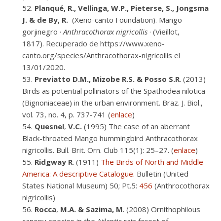
Planqué, R., Vellinga, W.P., Pieterse, S., Jongsma
J. & de By, R.
(Xeno-canto Foundation). Mango
gorjinegro ·
Anthracothorax nigricollis
·
(Vieillot,
1817).
Recuperado de https://www.xeno-
canto.org/species/Anthracothorax-nigricollis el
13/01/2020.
Previatto
D.M., Mizobe R.S. & Posso S.R
. (2013)
Birds as potential pollinators of the Spathodea nilotica
(Bignoniaceae) in the urban environment. Braz. J. Biol.,
vol. 73, no. 4, p. 737-741 (
enlace
)
Quesnel
,
V.C.
(1995) The case of an aberrant
Black-throated Mango hummingbird Anthracothorax
nigricollis. Bull. Brit. Orn. Club 115(1): 25–27. (
enlace
)
Ridgway
R
. (1911)
The Birds of North and Middle
America: A descriptive Catalogue
. Bulletin (United
States National Museum) 50; Pt.5:
456
(Anthrocothorax
nigricollis)
Rocca
,
M.A. & Sazima, M
. (2008) Ornithophilous