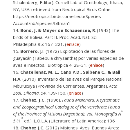
Schulenberg, Editor). Cornell Lab of Ornithology, Ithaca,
NY, USA. retrieved from Neotropical Birds Online:
https://neotropical.birds.cornell.edu/Species-
Account/nb/species/bltman1
Bond, J. & Meyer de Schauensee, R
. (1943) The
birds of Bolivia. Part II. Proc. Acad. Nat. Sci.
Philadelphia 95: 167–221. (
enlace
)
Borrero
, J.I. (1972) Explotación de las flores de
guayacán (Tabebuia chrysantha) por varias especies de
aves e insectos. Biotropica 4: 28–31. (
enlace
)
Chatellenaz, M. L., Cano P.D., Saibene C., & Ball
H.A
. (2010). Inventario de las aves del Parque Nacional
Mburucuyá (Provincia de Corrientes, Argentina).
Acta
Zool. Lilloana
,
54
, 139-150. (
enlace
)
Chebez, J.C.
(1996).
Fauna Misionera. A systematic
and Zoogeographical Catalogue of the vertebrate Fauna
o
of the Province of Misions (Argentina): Vol. Monografía N
o
5
(1
ed.). L.O.L.A. (Literature of Latin America): 136
Chebez J.C.
(2012) Misiones. Aves. Buenos Aires: