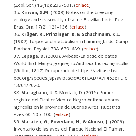
(Zool. Ser.) 12(18): 235–501. (
enlace
)
Kirwan,
G.M.
(2009) Notes on the breeding
ecology and seasonality of some Brazilian birds. Rev.
Bras. Orn. 17(2): 121–136. (
enlace
)
Krüger
,
K., Prinzinger, R. & Schuchmann, K.L.
(1982) Torpor and metabolism in hummingbirds. Comp.
Biochem. Physiol. 73A: 679–689. (
enlace
)
Lepage, D.
(2003). Avibase-La base de datos
World Bird; Mango gorjinegro:Anthracothorax nigricollis
(Vieillot, 1817) Recuperado de https://avibase.bsc-
eoc.org/species.jsp?avibaseid=36FEAD7A7F45381D el
13/01/2020.
Maragliano,
R. & Montalti, D. (2015) Primer
registro del Picaflor Vientre Negro Anthracothorax
nigricollis en la provincia de Buenos Aires. Nuestras
Aves 60: 105–106. (
enlace
)
Marateo, G., Povedano, H., & Alonso, J.
(2009).
Inventario de las aves del Parque Nacional El Palmar,