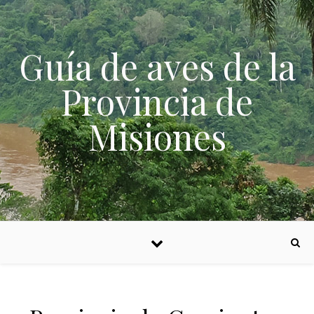
Skip to content
Guía de aves de la
Provincia de
Misiones