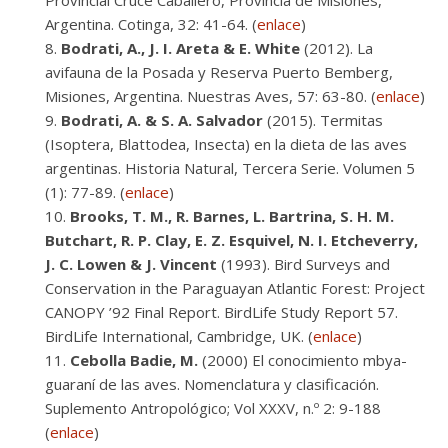
Provincial Cruce Caballero, Provincia de Misiones,
Argentina. Cotinga, 32: 41-64. (
enlace
)
Bodrati, A., J. I. Areta & E. White
(2012). La
avifauna de la Posada y Reserva Puerto Bemberg,
Misiones, Argentina. Nuestras Aves, 57: 63-80. (
enlace
)
Bodrati, A. & S. A. Salvador
(2015). Termitas
(Isoptera, Blattodea, Insecta) en la dieta de las aves
argentinas. Historia Natural, Tercera Serie. Volumen 5
(1): 77-89. (
enlace
)
Brooks, T. M., R. Barnes, L. Bartrina, S. H. M.
Butchart, R. P. Clay, E. Z. Esquivel, N. I. Etcheverry,
J. C. Lowen & J. Vincent
(1993). Bird Surveys and
Conservation in the Paraguayan Atlantic Forest: Project
CANOPY ’92 Final Report. BirdLife Study Report 57.
BirdLife International, Cambridge, UK. (
enlace
)
Cebolla Badie, M.
(2000) El conocimiento mbya-
guaraní de las aves. Nomenclatura y clasificación.
Suplemento Antropológico; Vol XXXV, n.º 2: 9-188
(
enlace
)