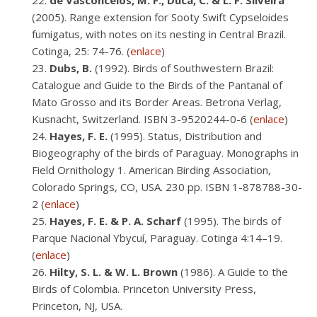
de Vasconcelos, M. F., Duca, C. & L. F. Silveira
(2005). Range extension for Sooty Swift Cypseloides
fumigatus, with notes on its nesting in Central Brazil.
Cotinga, 25: 74-76. (
enlace
)
Dubs, B.
(1992). Birds of Southwestern Brazil:
Catalogue and Guide to the Birds of the Pantanal of
Mato Grosso and its Border Areas. Betrona Verlag,
Kusnacht, Switzerland. ISBN 3-9520244-0-6 (
enlace
)
Hayes, F. E.
(1995). Status, Distribution and
Biogeography of the birds of Paraguay. Monographs in
Field Ornithology 1. American Birding Association,
Colorado Springs, CO, USA. 230 pp. ISBN 1-878788-30-
2 (
enlace
)
Hayes, F. E. & P. A. Scharf
(1995). The birds of
Parque Nacional Ybycuí, Paraguay. Cotinga 4:14–19.
(
enlace
)
Hilty, S. L. & W. L. Brown
(1986). A Guide to the
Birds of Colombia. Princeton University Press,
Princeton, NJ, USA.