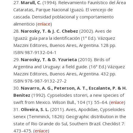
Marull, C.
(1994). Relevamiento Faunístico del Área
Cataratas, Parque Nacional Iguazú. El vencejo de
cascada. Densidad poblacional y comportamiento
alimenticio (
enlace
)
Narosky, T. & J. C. Chebez
(2002). Aves de
Iguazú: guía para la identificación (1º Ed.). Vázquez
Mazzini Editores, Buenos Aires, Argentina. 128 pp.
ISBN 987-9132-04-1
Narosky, T. & D. Yzurieta
(2010). Birds of
Argentina and Uruguay: a field guide. (16ª Ed.) Vázquez
Mazzini Editores, Buenos Aires, Argentina. 432 pp.
ISBN 978-987-9132-27-2
Navarro, A. G., Peterson, A. T., Escalante, P. & H.
Benítez
(1992). Cypseloides storeri, a new species of
swift from Mexico. Wilson Bull., 104 (1): 55–64. (
enlace
)
Oliveira, S. L.
(2011). Aves, Apodidae, Cypseloides
senex (Temminck, 1826): Geographic distribution in the
state of Rio Grande do Sul, Southern Brazil. Checklist 7:
473-475. (
enlace
)