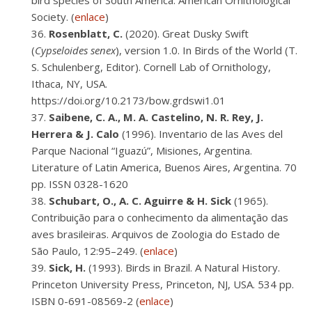
bird species of South America. American Ornithological
Society. (
enlace
)
Rosenblatt, C.
(2020). Great Dusky Swift
(
Cypseloides senex
), version 1.0. In Birds of the World (T.
S. Schulenberg, Editor). Cornell Lab of Ornithology,
Ithaca, NY, USA.
https://doi.org/10.2173/bow.grdswi1.01
Saibene, C. A., M. A. Castelino, N. R. Rey, J.
Herrera & J. Calo
(1996). Inventario de las Aves del
Parque Nacional “Iguazú”, Misiones, Argentina.
Literature of Latin America, Buenos Aires, Argentina. 70
pp. ISSN 0328-1620
Schubart, O., A. C. Aguirre & H. Sick
(1965).
Contribuição para o conhecimento da alimentação das
aves brasileiras. Arquivos de Zoologia do Estado de
São Paulo, 12:95–249. (
enlace
)
Sick, H.
(1993). Birds in Brazil. A Natural History.
Princeton University Press, Princeton, NJ, USA. 534 pp.
ISBN 0-691-08569-2 (
enlace
)