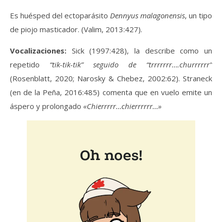
Es huésped del ectoparásito
Dennyus malagonensis
, un tipo
de piojo masticador. (Valim, 2013:427).
Vocalizaciones:
Sick (1997:428), la describe como un
repetido
“tik-tik-tik” seguido de “trrrrrrr….churrrrrr”
(Rosenblatt, 2020; Narosky & Chebez, 2002:62). Straneck
(en de la Peña, 2016:485) comenta que en vuelo emite un
áspero y prolongado
«Chierrrrr…chierrrrrr…»