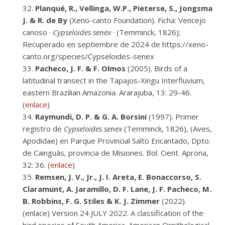
Planqué, R., Vellinga, W.P., Pieterse, S., Jongsma
J. & R. de By
(Xeno-canto Foundation). Ficha: Vencejo
canoso ·
Cypseloides senex
· (Temminck, 1826);
Recuperado en septiembre de 2024 de https://xeno-
canto.org/species/Cypseloides-senex
Pacheco, J. F. & F. Olmos
(2005). Birds of a
latitudinal transect in the Tapajos-Xingu Interfluvium,
eastern Brazilian Amazonia. Ararajuba, 13: 29-46.
(
enlace
)
Raymundi, D. P. & G. A. Borsini
(1997). Primer
registro de
Cypseloides senex
(Temminck, 1826), (Aves,
Apodidae) en Parque Provincial Salto Encantado, Dpto.
de Cainguás, provincia de Misiones. Bol. Cient. Aprona,
32: 36. (
enlace
)
Remsen, J. V., Jr., J. I. Areta, E. Bonaccorso, S.
Claramunt, A. Jaramillo, D. F. Lane, J. F. Pacheco, M.
B. Robbins, F. G. Stiles & K. J. Zimmer
(2022).
(enlace) Version 24 JULY 2022. A classification of the