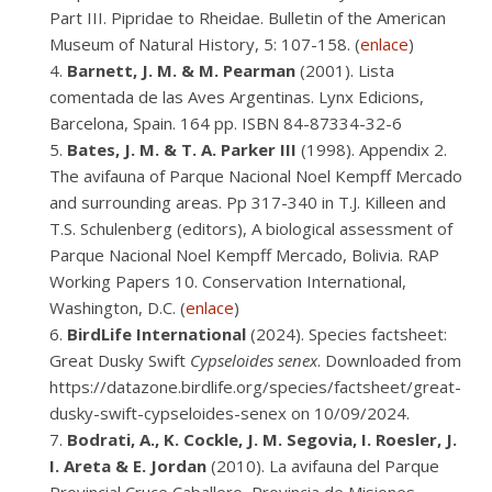
Part III. Pipridae to Rheidae. Bulletin of the American
Museum of Natural History, 5: 107-158. (
enlace
)
Barnett, J. M. & M. Pearman
(2001). Lista
comentada de las Aves Argentinas. Lynx Edicions,
Barcelona, Spain. 164 pp. ISBN 84-87334-32-6
Bates, J. M. & T. A. Parker III
(1998). Appendix 2.
The avifauna of Parque Nacional Noel Kempff Mercado
and surrounding areas. Pp 317-340 in T.J. Killeen and
T.S. Schulenberg (editors), A biological assessment of
Parque Nacional Noel Kempff Mercado, Bolivia. RAP
Working Papers 10. Conservation International,
Washington, D.C. (
enlace
)
BirdLife International
(2024). Species factsheet:
Great Dusky Swift
Cypseloides senex
. Downloaded from
https://datazone.birdlife.org/species/factsheet/great-
dusky-swift-cypseloides-senex on 10/09/2024.
Bodrati, A., K. Cockle, J. M. Segovia, I. Roesler, J.
I. Areta & E. Jordan
(2010). La avifauna del Parque