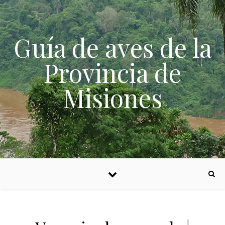
Skip to content
Guía de aves de la
Provincia de
Misiones