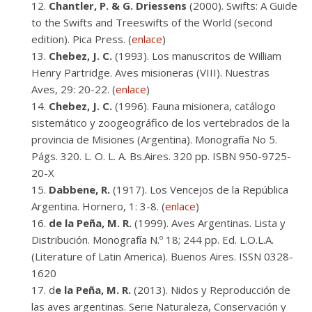
Chantler, P. & G. Driessens
(2000). Swifts: A Guide
to the Swifts and Treeswifts of the World (second
edition). Pica Press. (
enlace
)
Chebez, J. C.
(1993). Los manuscritos de William
Henry Partridge. Aves misioneras (VIII). Nuestras
Aves, 29: 20-22. (
enlace
)
Chebez, J. C.
(1996). Fauna misionera, catálogo
sistemático y zoogeográfico de los vertebrados de la
provincia de Misiones (Argentina). Monografía No 5.
Págs. 320. L. O. L. A. Bs.Aires. 320 pp. ISBN 950-9725-
20-X
Dabbene, R.
(1917). Los Vencejos de la República
Argentina. Hornero, 1: 3-8. (
enlace
)
de la Peña, M. R.
(1999). Aves Argentinas. Lista y
Distribución. Monografía N.º 18; 244 pp. Ed. L.O.L.A.
(Literature of Latin America). Buenos Aires. ISSN 0328-
1620
d
e la Peña, M. R.
(2013). Nidos y Reproducción de
las aves argentinas. Serie Naturaleza, Conservación y