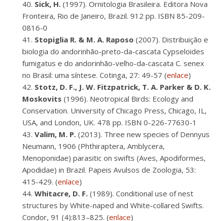
Sick, H.
(1997). Ornitologia Brasileira. Editora Nova
Fronteira, Rio de Janeiro, Brazil. 912 pp. ISBN 85-209-
0816-0
Stopiglia R. & M. A. Raposo
(2007). Distribuição e
biologia do andorinhão-preto-da-cascata Cypseloides
fumigatus e do andorinhão-velho-da-cascata C. senex
no Brasil: uma síntese. Cotinga, 27: 49-57 (
enlace
)
Stotz, D. F., J. W. Fitzpatrick, T. A. Parker & D. K.
Moskovits
(1996). Neotropical Birds: Ecology and
Conservation. University of Chicago Press, Chicago, IL,
USA, and London, UK. 478 pp. ISBN 0-226-77630-1
Valim, M. P.
(2013). Three new species of Dennyus
Neumann, 1906 (Phthiraptera, Amblycera,
Menoponidae) parasitic on swifts (Aves, Apodiformes,
Apodidae) in Brazil. Papeis Avulsos de Zoologia, 53:
415-429. (
enlace
)
Whitacre, D. F.
(1989). Conditional use of nest
structures by White-naped and White-collared Swifts.
Condor, 91 (4):813–825. (
enlace
)