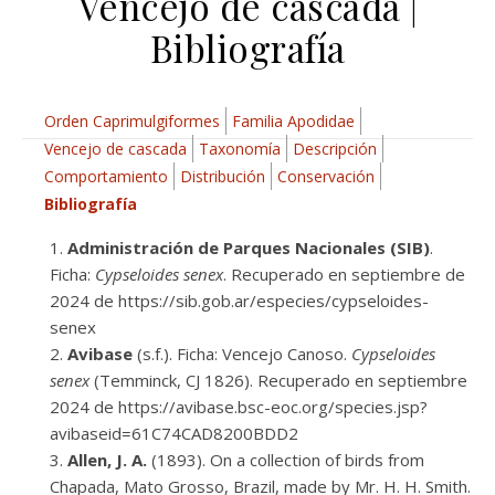
Vencejo de cascada |
Bibliografía
Orden Caprimulgiformes
Familia Apodidae
Vencejo de cascada
Taxonomía
Descripción
Comportamiento
Distribución
Conservación
Bibliografía
Administración de Parques Nacionales (SIB)
.
Ficha:
Cypseloides senex
. Recuperado en septiembre de
2024 de https://sib.gob.ar/especies/cypseloides-
senex
Avibase
(s.f.). Ficha: Vencejo Canoso.
Cypseloides
senex
(Temminck, CJ 1826). Recuperado en septiembre
2024 de https://avibase.bsc-eoc.org/species.jsp?
avibaseid=61C74CAD8200BDD2
Allen, J. A.
(1893). On a collection of birds from
Chapada, Mato Grosso, Brazil, made by Mr. H. H. Smith.