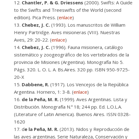
Chantler, P. & G. Driessens
(2000). Swifts: A Guide
to the Swifts and Treeswifts of the World (second
edition). Pica Press. (
enlace
)
Chebez, J. C.
(1993). Los manuscritos de William
Henry Partridge. Aves misioneras (VIII). Nuestras
Aves, 29: 20-22. (
enlace
)
Chebez, J. C.
(1996). Fauna misionera, catálogo
sistemático y zoogeográfico de los vertebrados de la
provincia de Misiones (Argentina). Monografía No 5.
Págs. 320. L. O. L. A. Bs.Aires. 320 pp. ISBN 950-9725-
20-X
Dabbene, R.
(1917). Los Vencejos de la República
Argentina. Hornero, 1: 3-8. (
enlace
)
de la Peña, M. R.
(1999). Aves Argentinas. Lista y
Distribución. Monografía N.º 18; 244 pp. Ed. L.O.L.A.
(Literature of Latin America). Buenos Aires. ISSN 0328-
1620
d
e la Peña, M. R.
(2013). Nidos y Reproducción de
las aves argentinas. Serie Naturaleza, Conservación y