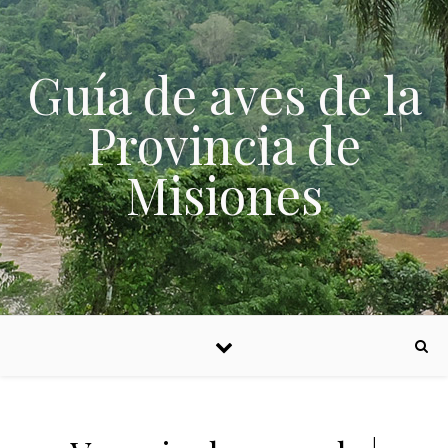
Skip to content
Guía de aves de la
Provincia de
Misiones