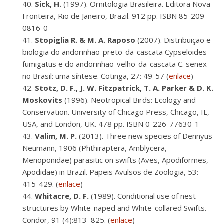
Sick, H.
(1997). Ornitologia Brasileira. Editora Nova
Fronteira, Rio de Janeiro, Brazil. 912 pp. ISBN 85-209-
0816-0
Stopiglia R. & M. A. Raposo
(2007). Distribuição e
biologia do andorinhão-preto-da-cascata Cypseloides
fumigatus e do andorinhão-velho-da-cascata C. senex
no Brasil: uma síntese. Cotinga, 27: 49-57 (
enlace
)
Stotz, D. F., J. W. Fitzpatrick, T. A. Parker & D. K.
Moskovits
(1996). Neotropical Birds: Ecology and
Conservation. University of Chicago Press, Chicago, IL,
USA, and London, UK. 478 pp. ISBN 0-226-77630-1
Valim, M. P.
(2013). Three new species of Dennyus
Neumann, 1906 (Phthiraptera, Amblycera,
Menoponidae) parasitic on swifts (Aves, Apodiformes,
Apodidae) in Brazil. Papeis Avulsos de Zoologia, 53:
415-429. (
enlace
)
Whitacre, D. F.
(1989). Conditional use of nest
structures by White-naped and White-collared Swifts.
Condor, 91 (4):813–825. (
enlace
)