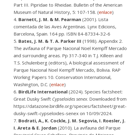
Part III. Pipridae to Rheidae. Bulletin of the American
Museum of Natural History, 5: 107-158. (
enlace
)
Barnett, J. M. & M. Pearman
(2001). Lista
comentada de las Aves Argentinas. Lynx Edicions,
Barcelona, Spain. 164 pp. ISBN 84-87334-32-6
Bates, J. M. & T. A. Parker III
(1998). Appendix 2.
The avifauna of Parque Nacional Noel Kempff Mercado
and surrounding areas. Pp 317-340 in T.J. Killeen and
T.S. Schulenberg (editors), A biological assessment of
Parque Nacional Noel Kempff Mercado, Bolivia. RAP
Working Papers 10. Conservation International,
Washington, D.C. (
enlace
)
BirdLife International
(2024). Species factsheet:
Great Dusky Swift
Cypseloides senex
. Downloaded from
https://datazone.birdlife.org/species/factsheet/great-
dusky-swift-cypseloides-senex on 10/09/2024.
Bodrati, A., K. Cockle, J. M. Segovia, I. Roesler, J.
I. Areta & E. Jordan
(2010). La avifauna del Parque