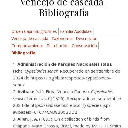
Vencejo de cascada |
Bibliografía
Orden Caprimulgiformes
Familia Apodidae
Vencejo de cascada
Taxonomía
Descripción
Comportamiento
Distribución
Conservación
Bibliografía
Administración de Parques Nacionales (SIB)
.
Ficha:
Cypseloides senex
. Recuperado en septiembre de
2024 de https://sib.gob.ar/especies/cypseloides-
senex
Avibase
(s.f.). Ficha: Vencejo Canoso.
Cypseloides
senex
(Temminck, CJ 1826). Recuperado en septiembre
2024 de https://avibase.bsc-eoc.org/species.jsp?
avibaseid=61C74CAD8200BDD2
Allen, J. A.
(1893). On a collection of birds from
Chapada, Mato Grosso, Brazil, made by Mr. H. H. Smith.