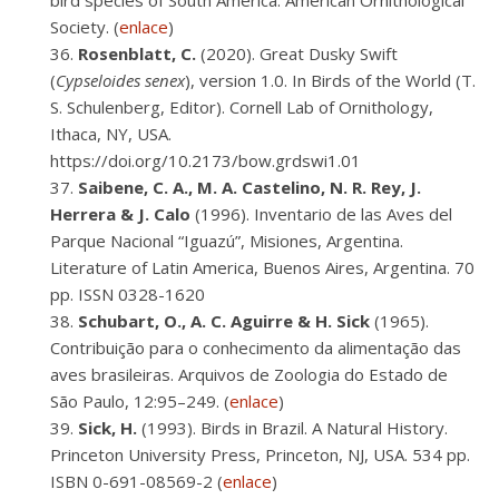
bird species of South America. American Ornithological
Society. (
enlace
)
Rosenblatt, C.
(2020). Great Dusky Swift
(
Cypseloides senex
), version 1.0. In Birds of the World (T.
S. Schulenberg, Editor). Cornell Lab of Ornithology,
Ithaca, NY, USA.
https://doi.org/10.2173/bow.grdswi1.01
Saibene, C. A., M. A. Castelino, N. R. Rey, J.
Herrera & J. Calo
(1996). Inventario de las Aves del
Parque Nacional “Iguazú”, Misiones, Argentina.
Literature of Latin America, Buenos Aires, Argentina. 70
pp. ISSN 0328-1620
Schubart, O., A. C. Aguirre & H. Sick
(1965).
Contribuição para o conhecimento da alimentação das
aves brasileiras. Arquivos de Zoologia do Estado de
São Paulo, 12:95–249. (
enlace
)
Sick, H.
(1993). Birds in Brazil. A Natural History.
Princeton University Press, Princeton, NJ, USA. 534 pp.
ISBN 0-691-08569-2 (
enlace
)