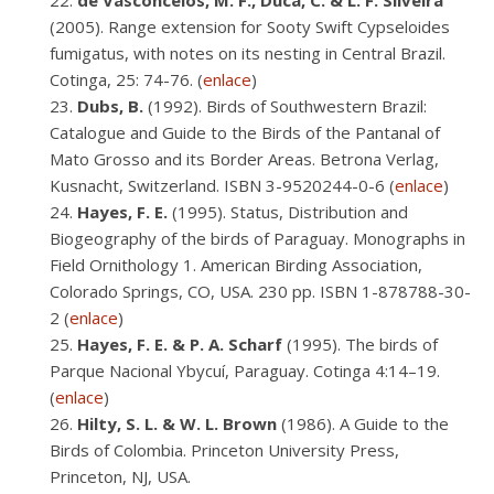
de Vasconcelos, M. F., Duca, C. & L. F. Silveira
(2005). Range extension for Sooty Swift Cypseloides
fumigatus, with notes on its nesting in Central Brazil.
Cotinga, 25: 74-76. (
enlace
)
Dubs, B.
(1992). Birds of Southwestern Brazil:
Catalogue and Guide to the Birds of the Pantanal of
Mato Grosso and its Border Areas. Betrona Verlag,
Kusnacht, Switzerland. ISBN 3-9520244-0-6 (
enlace
)
Hayes, F. E.
(1995). Status, Distribution and
Biogeography of the birds of Paraguay. Monographs in
Field Ornithology 1. American Birding Association,
Colorado Springs, CO, USA. 230 pp. ISBN 1-878788-30-
2 (
enlace
)
Hayes, F. E. & P. A. Scharf
(1995). The birds of
Parque Nacional Ybycuí, Paraguay. Cotinga 4:14–19.
(
enlace
)
Hilty, S. L. & W. L. Brown
(1986). A Guide to the
Birds of Colombia. Princeton University Press,
Princeton, NJ, USA.