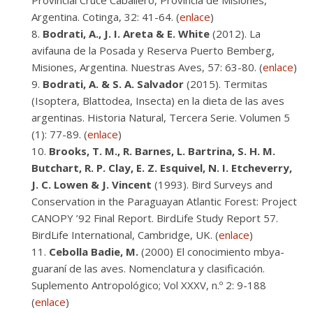
Provincial Cruce Caballero, Provincia de Misiones,
Argentina. Cotinga, 32: 41-64. (
enlace
)
Bodrati, A., J. I. Areta & E. White
(2012). La
avifauna de la Posada y Reserva Puerto Bemberg,
Misiones, Argentina. Nuestras Aves, 57: 63-80. (
enlace
)
Bodrati, A. & S. A. Salvador
(2015). Termitas
(Isoptera, Blattodea, Insecta) en la dieta de las aves
argentinas. Historia Natural, Tercera Serie. Volumen 5
(1): 77-89. (
enlace
)
Brooks, T. M., R. Barnes, L. Bartrina, S. H. M.
Butchart, R. P. Clay, E. Z. Esquivel, N. I. Etcheverry,
J. C. Lowen & J. Vincent
(1993). Bird Surveys and
Conservation in the Paraguayan Atlantic Forest: Project
CANOPY ’92 Final Report. BirdLife Study Report 57.
BirdLife International, Cambridge, UK. (
enlace
)
Cebolla Badie, M.
(2000) El conocimiento mbya-
guaraní de las aves. Nomenclatura y clasificación.
Suplemento Antropológico; Vol XXXV, n.º 2: 9-188
(
enlace
)