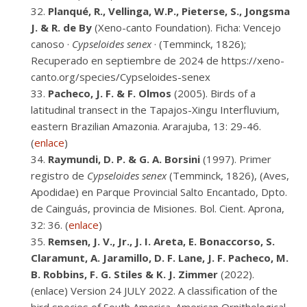
Planqué, R., Vellinga, W.P., Pieterse, S., Jongsma
J. & R. de By
(Xeno-canto Foundation). Ficha: Vencejo
canoso ·
Cypseloides senex
· (Temminck, 1826);
Recuperado en septiembre de 2024 de https://xeno-
canto.org/species/Cypseloides-senex
Pacheco, J. F. & F. Olmos
(2005). Birds of a
latitudinal transect in the Tapajos-Xingu Interfluvium,
eastern Brazilian Amazonia. Ararajuba, 13: 29-46.
(
enlace
)
Raymundi, D. P. & G. A. Borsini
(1997). Primer
registro de
Cypseloides senex
(Temminck, 1826), (Aves,
Apodidae) en Parque Provincial Salto Encantado, Dpto.
de Cainguás, provincia de Misiones. Bol. Cient. Aprona,
32: 36. (
enlace
)
Remsen, J. V., Jr., J. I. Areta, E. Bonaccorso, S.
Claramunt, A. Jaramillo, D. F. Lane, J. F. Pacheco, M.
B. Robbins, F. G. Stiles & K. J. Zimmer
(2022).
(enlace) Version 24 JULY 2022. A classification of the