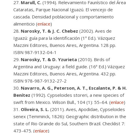
Marull, C.
(1994). Relevamiento Faunístico del Área
Cataratas, Parque Nacional Iguazú. El vencejo de
cascada. Densidad poblacional y comportamiento
alimenticio (
enlace
)
Narosky, T. & J. C. Chebez
(2002). Aves de
Iguazú: guía para la identificación (1º Ed.). Vázquez
Mazzini Editores, Buenos Aires, Argentina. 128 pp.
ISBN 987-9132-04-1
Narosky, T. & D. Yzurieta
(2010). Birds of
Argentina and Uruguay: a field guide. (16ª Ed.) Vázquez
Mazzini Editores, Buenos Aires, Argentina. 432 pp.
ISBN 978-987-9132-27-2
Navarro, A. G., Peterson, A. T., Escalante, P. & H.
Benítez
(1992). Cypseloides storeri, a new species of
swift from Mexico. Wilson Bull., 104 (1): 55–64. (
enlace
)
Oliveira, S. L.
(2011). Aves, Apodidae, Cypseloides
senex (Temminck, 1826): Geographic distribution in the
state of Rio Grande do Sul, Southern Brazil. Checklist 7:
473-475. (
enlace
)