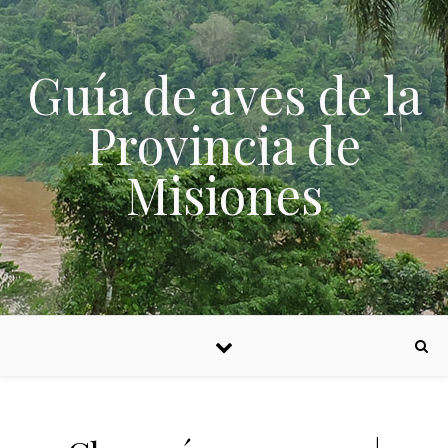
Skip to content
Guía de aves de la
Provincia de
Misiones