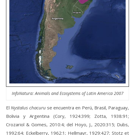
InfoNatura: Animals and Ecosystems of Latin America 2007
El
Nystalus chacuru
se encuentra en Perú, Brasil, Paraguay,
Bolivia y Argentina (Cory, 1924:399; Zotta, 1938:91;
Crozariol & Gomes, 2010:4; del Hoyo, J., 2020:315; Dubs,
1992:64; Eckelberry, 1962:1; Hellmayr, 1929:427; Stotz et