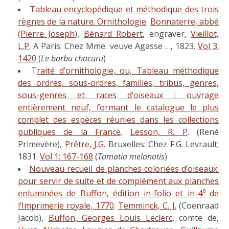
T
ableau encyclopédique et méthodique des trois
règnes de la nature. Ornithologie
.
Bonnaterre, abbé
(Pierre Joseph
),
Bénard
Robert
, engraver,
Vieillot,
L.P
. A Paris: Chez Mme. veuve Agasse …, 1823.
Vol 3:
1420
(
Le barbu chacuru
)
T
raité d’ornithologie, ou, Tableau méthodique
des ordres, sous-ordres, familles, tribus, genres,
sous-genres et races d’oiseaux : ouvrage
entièrement neuf, formant le catalogue le plus
complet des espèces réunies dans les collections
publiques de la France
.
Lesson, R. P
. (René
Primevère),
Prêtre, J.G
. Bruxelles: Chez F.G. Levrault;
1831.
Vol 1: 167-168
(
Tamatia melanotis
)
Nouveau recueil de planches coloriées d’oiseaux:
pour servir de suite et de complément aux planches
enluminées de Buffon, édition in-folio et in-4⁰ de
l’Imprimerie royale, 1770
.
Temminck, C. J.
(Coenraad
Jacob),
Buffon, Georges Louis Leclerc
, comte de,