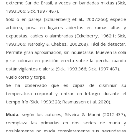
extremo Sur de Brasil, a veces en bandadas mixtas (Sick,
1993:366; Sick, 1997:487).
Solo o en pareja (Schulenberg et al., 2007:266); especie
arbórea, posa en lugares abiertos en ramas altas y
expuestas, cables o alambradas (Eckelberry, 1962:1; Sick,
1993:366; Narosky & Chebez, 2002:68). Fácil de detectar.
Permite gran aproximación, sin inquietarse. Mueven la cola
y se colocan en posición erecta sobre la percha cuando
están vigilantes o alerta (Sick, 1993:366; Sick, 1997:487).
Vuelo corto y torpe.
Se ha observado que es capaz de disminuir su
temperatura corporal y entrar en letargo durante el
tiempo frío (Sick, 1993:328; Rasmussen et al, 2020).
Muda
: según los autores, Silveira & Marini (2012:437),
reemplaza las primarias en dos series de muda y
posiblemente no muda completamente sus secundarias