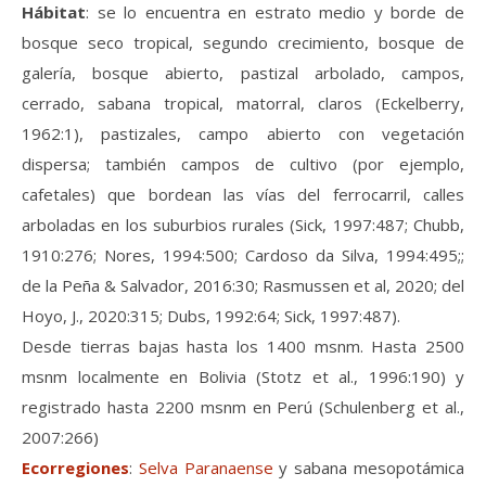
Hábitat
: se lo encuentra en estrato medio y borde de
bosque seco tropical, segundo crecimiento, bosque de
galería, bosque abierto, pastizal arbolado, campos,
cerrado, sabana tropical, matorral, claros (Eckelberry,
1962:1), pastizales, campo abierto con vegetación
dispersa; también campos de cultivo (por ejemplo,
cafetales) que bordean las vías del ferrocarril, calles
arboladas en los suburbios rurales (Sick, 1997:487; Chubb,
1910:276; Nores, 1994:500; Cardoso da Silva, 1994:495;;
de la Peña & Salvador, 2016:30; Rasmussen et al, 2020; del
Hoyo, J., 2020:315; Dubs, 1992:64; Sick, 1997:487).
Desde tierras bajas hasta los 1400 msnm. Hasta 2500
msnm localmente en Bolivia (Stotz et al., 1996:190) y
registrado hasta 2200 msnm en Perú (Schulenberg et al.,
2007:266)
Ecorregiones
:
Selva Paranaense
y sabana mesopotámica