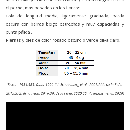
el pecho, más pesados en los flancos
Cola de longitud media, ligeramente graduada, parda
oscura con barras beige estrechas y muy espaciadas y
punta pálida .
Piernas y pies de color rosado oscuro o verde oliva claro.
(Belton, 1984:583; Dubs, 1992:64; Schulenberg et al., 2007:266; de la Peña,
2015:372; de la Peña, 2016:30; de la Peña, 2020:30; Rasmussen et al, 2020)