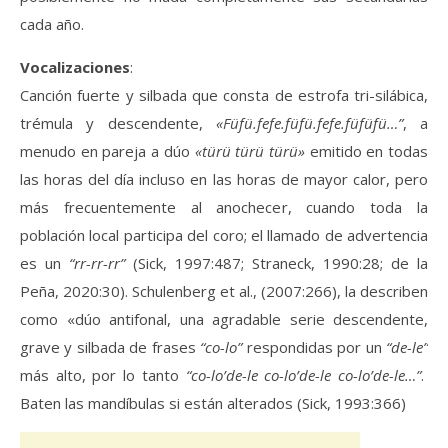
cada año.
Vocalizaciones
:
Canción fuerte y silbada que consta de estrofa tri-silábica,
trémula y descendente,
«Füfü.fefe.füfü.fefe.füfüfü…”
, a
menudo en pareja a dúo
«türü türü türü»
emitido en todas
las horas del día incluso en las horas de mayor calor, pero
más frecuentemente al anochecer, cuando toda la
población local participa del coro; el llamado de advertencia
es un
“rr-rr-rr”
(Sick, 1997:487; Straneck, 1990:28; de la
Peña, 2020:30). Schulenberg et al., (2007:266), la describen
como «dúo antifonal, una agradable serie descendente,
grave y silbada de frases
“co-lo”
respondidas por un
“de-le”
más alto, por lo tanto
“co-lo’de-le co-lo’de-le co-lo’de-le…”
.
Baten las mandíbulas si están alterados (Sick, 1993:366)