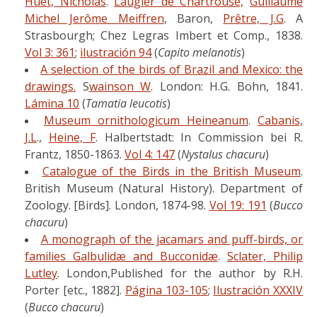
Huet, Nicholas
.
Laugier de Chartrouse,
Guillaume
Michel Jerôme Meiffren
, Baron,
Prêtre, J.G
. A
Strasbourgh; Chez Legras Imbert et Comp., 1838.
Vol 3: 361
;
ilustración 94
(
Capito melanotis
)
A selection of the birds of Brazil and Mexico: the
drawings
.
S
wainson W
. London: H.G. Bohn, 1841.
Lámina 10
(
Tamatia leucotis
)
Museum ornithologicum Heineanum
.
Cabanis,
J.L
.,
Heine, F
. Halbertstadt: In Commission bei R.
Frantz, 1850-1863.
Vol 4: 147
(
Nystalus chacuru
)
Catalogue of the Birds in the British Museum
.
British Museum (Natural History). Department of
Zoology. [Birds]. London, 1874-98.
Vol 19: 191
(
Bucco
chacuru
)
A monograph of the jacamars and puff-birds, or
families Galbulidæ and Bucconidæ
.
Sclater, Philip
Lutley
. London,Published for the author by R.H.
Porter [etc., 1882].
Página 103-105
;
Ilustración XXXIV
(
Bucco chacuru
)