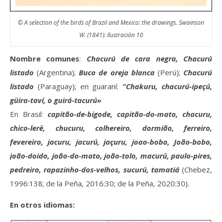
© A selection of the birds of Brazil and Mexico: the drawings. Swainson
W. (1841): Ilustración 10
Nombre comunes
:
Chacurú de cara negra, Chacurú
listado
(Argentina);
Buco de oreja blanca
(Perú);
Chacurú
listado
(Paraguay); en guaraní:
”Chakuru, chacurú-ipeçú,
güira-taví, o guirá-tacurú»
En Brasil:
capitão-de-bigode, capitão-do-mato, chacuru,
chico-lerê, chucuru, colhereiro, dormião, ferreiro,
fevereiro, jacuru, jacurú, jaçuru, joao-bobo, João-bobo,
joão-doido, joão-do-mato, joão-tolo, macurú, paulo-pires,
pedreiro, rapazinho-dos-velhos, sucurú, tamatiá
(Chebez,
1996:138; de la Peña, 2016:30; de la Peña, 2020:30).
En otros idiomas: