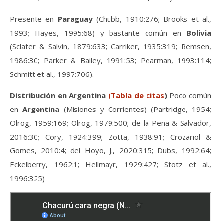
Presente en
Paraguay
(Chubb, 1910:276; Brooks et al.,
1993; Hayes, 1995:68) y bastante común en
Bolivia
(Sclater & Salvin, 1879:633; Carriker, 1935:319; Remsen,
1986:30; Parker & Bailey, 1991:53; Pearman, 1993:114;
Schmitt et al., 1997:706).
Distribución en Argentina
(Tabla de citas
)
Poco común
en
Argentina
(Misiones y Corrientes) (Partridge, 1954;
Olrog, 1959:169; Olrog, 1979:500; de la Peña & Salvador,
2016:30; Cory, 1924:399; Zotta, 1938:91; Crozariol &
Gomes, 2010:4; del Hoyo, J., 2020:315; Dubs, 1992:64;
Eckelberry, 1962:1; Hellmayr, 1929:427; Stotz et al.,
1996:325)