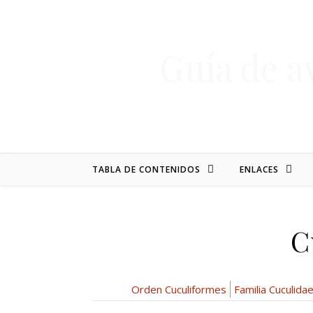
Skip to content
Guía de a
TABLA DE CONTENIDOS
ENLACES
C
Orden Cuculiformes
Familia Cuculida