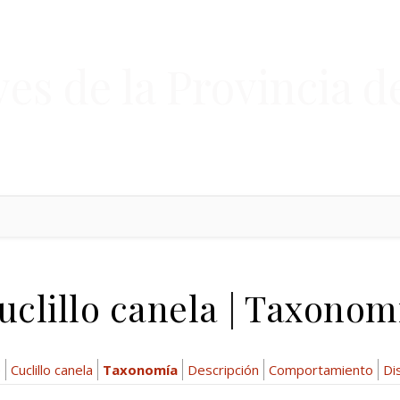
ves de la Provincia d
uclillo canela | Taxonom
e
Cuclillo canela
Taxonomía
Descripción
Comportamiento
Di