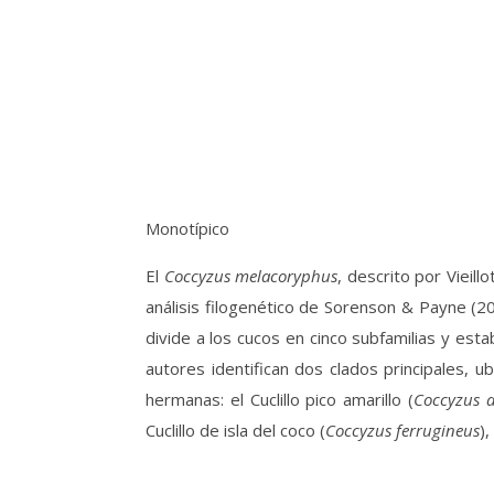
Monotípico
El
Coccyzus melacoryphus
, descrito por Vieil
análisis filogenético de Sorenson & Payne (
divide a los cucos en cinco subfamilias y est
autores identifican dos clados principales, u
hermanas: el Cuclillo pico amarillo (
Coccyzus 
Cuclillo de isla del coco (
Coccyzus ferrugineus
)