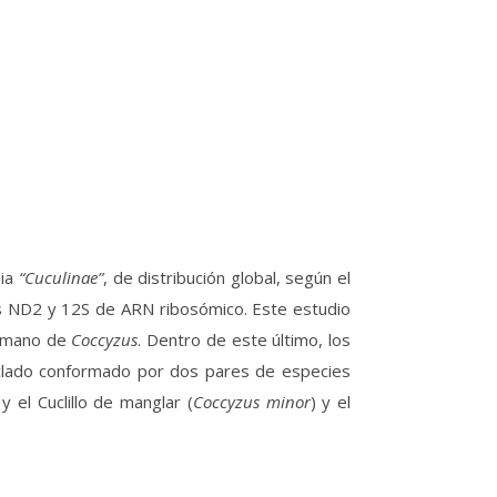
lia
“Cuculinae”
, de distribución global, según el
es ND2 y 12S de ARN ribosómico. Este estudio
ermano de
Coccyzus
. Dentro de este último, los
 clado conformado por dos pares de especies
 y el Cuclillo de manglar (
Coccyzus minor
) y el