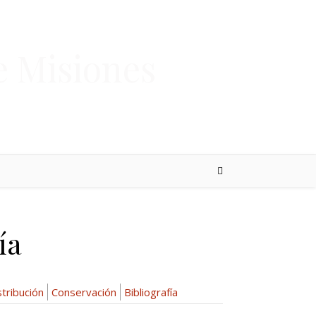
e Misiones
ía
stribución
Conservación
Bibliografía