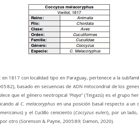
lot en 1817 con localidad tipo en Paraguay, pertenece a la subfami
2005:82), basado en secuencias de ADN mitocondrial de los gen
ablece que el género neotropical
“Piaya”
(Tingazú) es el grupo h
bicando al
C. melacoryphus
en una posición basal respecto a un
americanus
) y el Cuclillo ceniciento (
Coccyzus euleri
), por un lado,
, por otro (Sorenson & Payne, 2005:89; Damon, 2020).