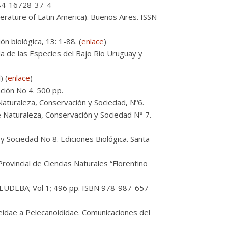
8-84-16728-37-4
iterature of Latin America). Buenos Aires. ISSN
 biológica, 13: 1-88. (
enlace
)
da de las Especies del Bajo Río Uruguay y
) (
enlace
)
ación No 4. 500 pp.
 Naturaleza, Conservación y Sociedad, Nº6.
ie Naturaleza, Conservación y Sociedad N° 7.
y Sociedad No 8. Ediciones Biológica. Santa
rovincial de Ciencias Naturales “Florentino
A: EUDEBA; Vol 1; 496 pp. ISBN 978-987-657-
eidae a Pelecanoididae. Comunicaciones del