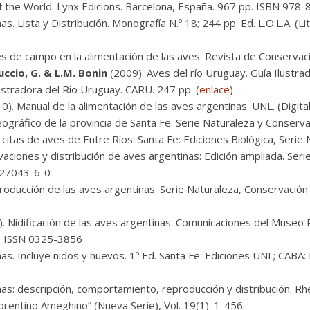
 of the World. Lynx Edicions. Barcelona, España. 967 pp. ISBN 97
s. Lista y Distribución. Monografía N.º 18; 244 pp. Ed. L.O.L.A. (L
 de campo en la alimentación de las aves. Revista de Conservación
puccio, G. & L.M. Bonin
(2009). Aves del río Uruguay. Guía Ilustra
stradora del Río Uruguay. CARU. 247 pp. (
enlace
)
0). Manual de la alimentación de las aves argentinas. UNL. (Digital
eográfico de la provincia de Santa Fe. Serie Naturaleza y Conserv
 citas de aves de Entre Ríos. Santa Fe: Ediciones Biológica, Serie
vaciones y distribución de aves argentinas: Edición ampliada. Ser
7-27043-6-0
oducción de las aves argentinas. Serie Naturaleza, Conservación 
. Nidificación de las aves argentinas. Comunicaciones del Museo P
6. ISSN 0325-3856
as. Incluye nidos y huevos. 1º Ed. Santa Fe: Ediciones UNL; CAB
as: descripción, comportamiento, reproducción y distribución. Rh
orentino Ameghino” (Nueva Serie), Vol. 19(1): 1-456.