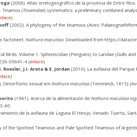
iroga
(2006). Atlas ornitogeográfico de la provincia de Entre Ríos.
. Tinamou (
Tinamidae
) systematics: a preliminary combined analy
nlace
)
oboff
(2002). A phylogeny of the tinamous (Aves: Palaeognathifor
s factsheet:
Nothura maculosa
. Downloaded from https://datazon
.
l Birds. Volume 1. Spheniscidae (Penguins) to Laridae (Gulls and A
-226-05641-4 (
enlace
)
I. Roesler, J.I. Areta & E. Jordan
(2010). La avifauna del Parque P
nlace
)
. Dimorfismo sexual em
Nothura maculosa
(Temminck, 1815) (Ave
porito
(1961). Acerca de la alimentación de
Nothura maculosa nig
53-60.
amiento de la avifauna de Laguna El Hinojo, Venado Tuerto, Sant
 of the Spotted Tinamous and Pale Spotted Tinamous of Argentina.