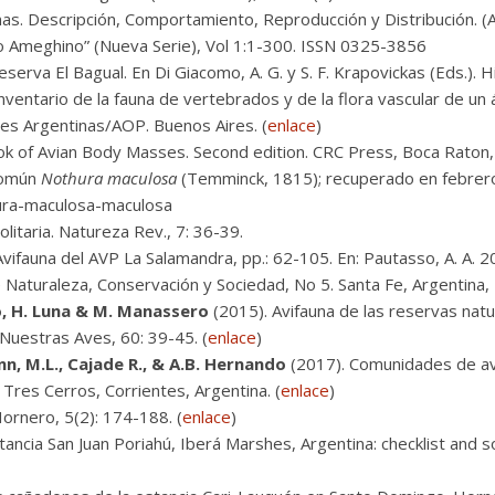
as. Descripción, Comportamiento, Reproducción y Distribución. (
ino Ameghino” (Nueva Serie), Vol 1:1-300. ISSN 0325-3856
serva El Bagual. En Di Giacomo, A. G. y S. F. Krapovickas (Eds.). H
Inventario de la fauna de vertebrados y de la flora vascular de 
ves Argentinas/AOP. Buenos Aires. (
enlace
)
 of Avian Body Masses. Second edition. CRC Press, Boca Raton, 
Común
Nothura maculosa
(Temminck, 1815); recuperado en febrer
ura-maculosa-maculosa
litaria. Natureza Rev., 7: 36-39.
vifauna del AVP La Salamandra, pp.: 62-105. En: Pautasso, A. A. 2
e Naturaleza, Conservación y Sociedad, No 5. Santa Fe, Argentina, 
so, H. Luna & M. Manassero
(2015). Avifauna de las reservas natu
. Nuestras Aves, 60: 39-45. (
enlace
)
nn, M.L., Cajade R., & A.B. Hernando
(2017). Comunidades de av
Tres Cerros, Corrientes, Argentina. (
enlace
)
Hornero, 5(2): 174-188. (
enlace
)
tancia San Juan Poriahú, Iberá Marshes, Argentina: checklist and s