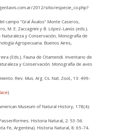
rgentavis.com.ar/2012/sitio/especie_co.php?
 del campo “Gral Ávalos” Monte Caseros,
o, M. E. Zaccagnini y B. López-Lanús (eds.).
de Naturaleza y Conservación, Monografía de
nología Agropecuaria. Buenos Aires,
eira (Eds.). Fauna de Otamendi. Inventario de
aturaleza y Conservación. Monografía de aves
iento. Rev. Mus. Arg. Cs. Nat. Zool., 13: 499-
lace
)
e American Museum of Natural History, 178(4):
Passeriformes. Historia Natural, 2: 53-56.
nta Fe, Argentina). Historia Natural, 8: 65-74.