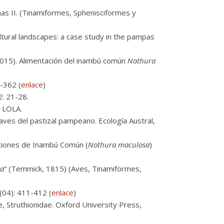
nas II. (Tinamiformes, Sphenisciformes y
ltural landscapes: a case study in the pampas
 (2015). Alimentación del inambú común
Nothura
)
-362 (
enlace
)
2: 21-28.
. LOLA.
aves del pastizal pampeano. Ecología Austral,
aciones de Inambú Común (
Nothura maculosa
)
sa
” (Temmick, 1815) (Aves, Tinamiformes,
3(04): 411-412 (
enlace
)
, Struthionidae. Oxford University Press,