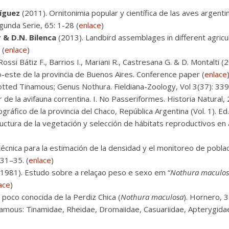
ríguez
(2011). Ornitonimia popular y científica de las aves argenti
gunda Serie, 65: 1-28 (
enlace
)
 & D.N. Bilenca
(2013). Landbird assemblages in different agricu
 (
enlace
)
ossi Bátiz F., Barrios I., Mariani R., Castresana G. & D. Montalti
-este de la provincia de Buenos Aires. Conference paper (
enlace
otted Tinamous; Genus Nothura. Fieldiana-Zoology, Vol 3(37): 339
r de la avifauna correntina. I. No Passeriformes. Historia Natural, 
gráfico de la provincia del Chaco, República Argentina (Vol. 1). Ed
uctura de la vegetación y selección de hábitats reproductivos en 
écnica para la estimación de la densidad y el monitoreo de pobl
 31–35. (
enlace
)
1981). Estudo sobre a relaçao peso e sexo em “
Nothura maculo
ace
)
poco conocida de la Perdiz Chica (
Nothura maculosa
). Hornero, 
amous: Tinamidae, Rheidae, Dromaiidae, Casuariidae, Apterygidae