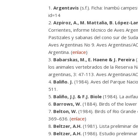
Argentavis
(s.f.). Ficha: Inambú campes
id=14
Azpiroz, A., M. Mattalia, B. López-La
Corrientes, informe técnico de Aves Argent
Pastizales y sabanas del cono sur de Suda
Aves Argentinas No 9. Aves Argentinas/AOP
Argentina. (
enlace
)
Babarskas, M., E. Haene & J. Pereira
(
los animales vertebrados de la Reserva N
argentinas, 3: 47-113. Aves Argentinas/AO
Baliño. J.
(1984). Aves del Parque Naciona
511.
Baliño, J.J. & F.J. Biole
(1984). La avifa
Barrows, W.
(1884). Birds of the lower U
Belton, W.
(1984). Birds of Rio Grande d
369–636. (
enlace
)
Beltzer, A.H.
(1981). Lista preliminar d
Beltzer, A.H.
(1986). Estudio preliminar d