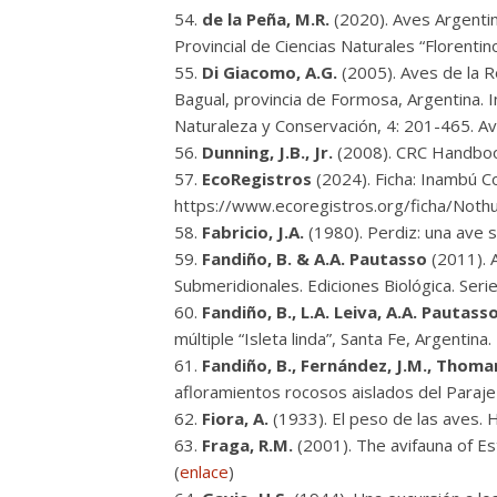
de la Peña, M.R.
(2020). Aves Argentin
Provincial de Ciencias Naturales “Florent
Di Giacomo, A.G.
(2005). Aves de la Re
Bagual, provincia de Formosa, Argentina. 
Naturaleza y Conservación, 4: 201-465. A
Dunning, J.B., Jr.
(2008). CRC Handbook
EcoRegistros
(2024). Ficha: Inambú 
https://www.ecoregistros.org/ficha/Noth
Fabricio, J.A.
(1980). Perdiz: una ave so
Fandiño, B. & A.A. Pautasso
(2011). A
Submeridionales. Ediciones Biológica. Seri
Fandiño, B., L.A. Leiva, A.A. Pautas
múltiple “Isleta linda”, Santa Fe, Argentina
Fandiño, B., Fernández, J.M., Thoma
afloramientos rocosos aislados del Paraje 
Fiora, A.
(1933). El peso de las aves. 
Fraga, R.M.
(2001). The avifauna of Es
(
enlace
)