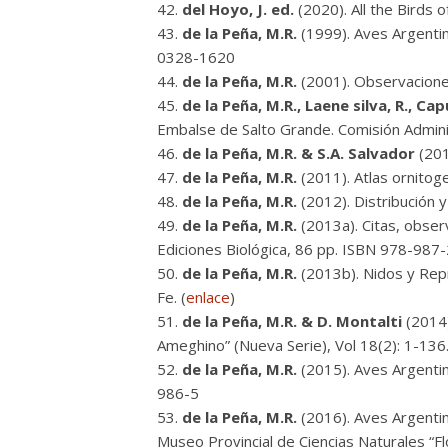
del Hoyo, J. ed.
(2020). All the Birds
de la Peña, M.R.
(1999). Aves Argentina
0328-1620
de la Peña, M.R.
(2001). Observaciones
de la Peña, M.R., Laene silva, R., Ca
Embalse de Salto Grande. Comisión Admini
de la Peña, M.R. & S.A. Salvador
(201
de la Peña, M.R.
(2011). Atlas ornitog
de la Peña, M.R.
(2012). Distribución y
de la Peña, M.R.
(2013a). Citas, obser
Ediciones Biológica, 86 pp. ISBN 978-98
de la Peña, M.R.
(2013b). Nidos y Repr
Fe. (
enlace
)
de la Peña, M.R. & D. Montalti
(2014)
Ameghino” (Nueva Serie), Vol 18(2): 1-13
de la Peña, M.R.
(2015). Aves Argentin
986-5
de la Peña, M.R.
(2016). Aves Argentin
Museo Provincial de Ciencias Naturales “Fl