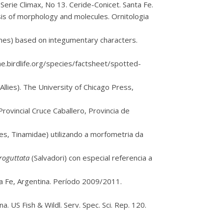
 Serie Climax, No 13. Ceride-Conicet. Santa Fe.
sis of morphology and molecules. Ornitologia
mes) based on integumentary characters.
e.birdlife.org/species/factsheet/spotted-
llies). The University of Chicago Press,
rovincial Cruce Caballero, Provincia de
s, Tinamidae) utilizando a morfometria da
roguttata
(Salvadori) con especial referencia a
a Fe, Argentina. Período 2009/2011.
 US Fish & Wildl. Serv. Spec. Sci. Rep. 120.