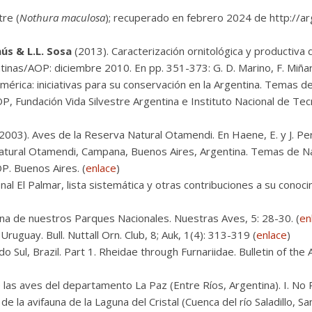
tre (
Nothura maculosa
); recuperado en febrero 2024 de http://a
nús & L.L. Sosa
(2013). Caracterización ornitológica y productiva
inas/AOP: diciembre 2010. En pp. 351-373: G. D. Marino, F. Miñarr
mérica: iniciativas para su conservación en la Argentina. Temas 
, Fundación Vida Silvestre Argentina e Instituto Nacional de Tec
2003). Aves de la Reserva Natural Otamendi. En Haene, E. y J. Per
atural Otamendi, Campana, Buenos Aires, Argentina. Temas de N
P. Buenos Aires. (
enlace
)
l El Palmar, lista sistemática y otras contribuciones a su conocim
una de nuestros Parques Nacionales. Nuestras Aves, 5: 28-30. (
en
ruguay. Bull. Nuttall Orn. Club, 8; Auk, 1(4): 313-319 (
enlace
)
o Sul, Brazil. Part 1. Rheidae through Furnariidae. Bulletin of th
e las aves del departamento La Paz (Entre Ríos, Argentina). I. No 
e la avifauna de la Laguna del Cristal (Cuenca del río Saladillo, Sa