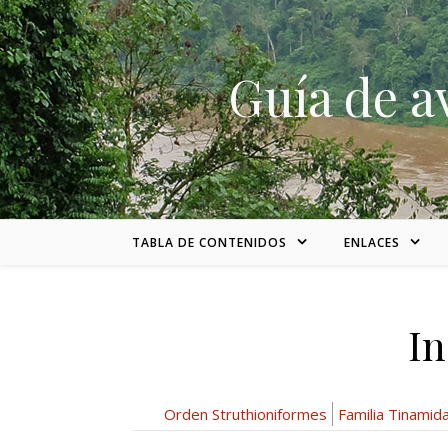
Skip to content
Guía de a
TABLA DE CONTENIDOS
ENLACES
In
Orden Struthioniformes
Familia Tinamid