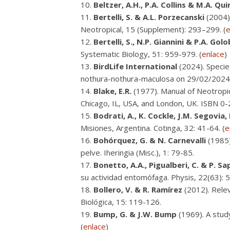
Beltzer, A.H., P.A. Collins & M.A. Qu
Bertelli, S. & A.L. Porzecanski
(2004)
Neotropical, 15 (Supplement): 293–299. (
e
Bertelli, S., N.P. Giannini & P.A. Gol
Systematic Biology, 51: 959-979. (
enlace
)
BirdLife International
(2024). Specie
nothura-nothura-maculosa on 29/02/2024
Blake, E.R.
(1977). Manual of Neotropica
Chicago, IL, USA, and London, UK. ISBN 0
Bodrati, A., K. Cockle, J.M. Segovia, 
Misiones, Argentina. Cotinga, 32: 41-64. (
e
Bohórquez, G. & N. Carnevalli
(1985)
pelve. Iheringia (Misc.), 1: 79-85.
Bonetto, A.A., Pigualberi, C. & P. Sa
su actividad entomófaga. Physis, 22(63): 
Bollero, V. & R. Ramírez
(2012). Relev
Biológica, 15: 119-126.
Bump, G. & J.W. Bump
(1969). A study
(
enlace
)