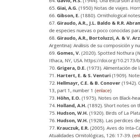
Gavio, H.S.
(1944). Una excursión a lo
Giai, A.G.
(1950) Notas de viajes. Horn
Gibson, E.
(1880). Ornithological note
Giraudo, A.R., J.L. Baldo & R.R. Abr
de especies nuevas o poco conocidas para l
Giraudo, A.R., Bortoluzzi, A. & V. A
Argentina): Análisis de su composición y 
Gomes, V.
(2020). Spotted Nothura (
N
Ithaca, NY, USA. https://doi.org/10.2173
Grigera, D.E.
(1973). Alimentación de la
Hartert, E. & S. Venturi
(1909). Notes
Hellmayr, C.E. & B. Conover
(1942). C
13, part 1, number 1 (
enlace
)
Höhn, E.O.
(1975). Notes on Black-hea
Holland, A.H.
(1892). Short notes on th
Hudson, W.H.
(1920). Birds of La Plat
Hudson, W.H.
(1928). Las perdices de 
Krauczuk, E.R.
(2005). Aves do Inta-C
Atualidades Ornitológicas, 126: 17-39. (
en