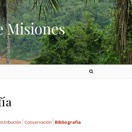
e Misiones
fía
istribución
Conservación
Bibliografía