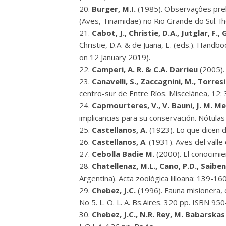
Burger, M.I.
(1985). Observaçôes prel
(Aves, Tinamidae) no Rio Grande do Sul. Ihe
Cabot, J., Christie, D.A., Jutglar, F., 
Christie, D.A. & de Juana, E. (eds.). Hand
on 12 January 2019).
Camperi, A. R. & C.A. Darrieu
(2005). 
Canavelli, S., Zaccagnini, M., Torres
centro-sur de Entre Ríos. Miscelánea, 12: 
Capmourteres, V., V. Bauni, J. M. 
implicancias para su conservación. Nótulas
Castellanos, A.
(1923). Lo que dicen d
Castellanos, A
. (1931). Aves del vall
Cebolla Badie M.
(2000). El conocimie
Chatellenaz, M.L., Cano, P.D., Saibene
Argentina). Acta zoológica lilloana: 139-160
Chebez, J.C.
(1996). Fauna misionera, 
No 5. L. O. L. A. Bs.Aires. 320 pp. ISBN 9
Chebez, J.C., N.R. Rey, M. Babarska