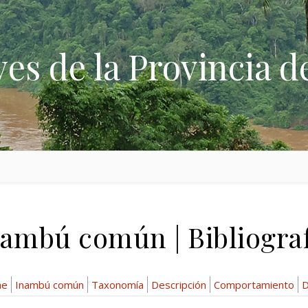
ves de la Provincia d
ambú común | Bibliogra
ae
Inambú común
Taxonomía
Descripción
Comportamiento
D