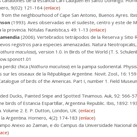
s cañadones de la estancia Cari-Lauquén en Santo Domingo. Horne
ero, 9(02): 121-164 (
enlace
)
s from the neighbourhood of Cape San Antonio, Buenos Ayres. Ibis
amson
(1993). Aves observadas en el sudeste, centro y este de Mi
a provincia. Nótulas Faunística,s 49: 1-13 (
enlace
)
rzamendia
(2006). Vertebrados tetrápodos de la Reserva y Sitio R
nuevos registros para especies amenazadas. Natura Neotropicalis, 
othura maculosa
), version 1.0. In Birds of the World (T. S. Schule
/bow.sponot1.01
 perdiz chica (
Nothura maculosa
) en la pampa sudoriental. Physis
 sur les oiseaux de la République Argentine. Novit. Zool., 16: 159
atalogue of birds of the Americas. Part I, number 1. Field Museu
ded Ducks, Painted Snipe and Spotted Tinamous. Auk, 92: 566-57
e birds of Estancia Espartillar, Argentina Republic. Ibis, 1892: 19
a. Volume 2. E. P. Dutton, London, UK. (
enlace
)
la Argentina. Hornero, 4(2): 174-183 (
enlace
)
ampo Anexo ao Zaiman, e do Campus da Universidade Nacional de 
lace
)