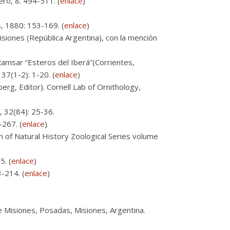
ro, 8: 494-511. (
enlace
)
, 1880: 153-169. (
enlace
)
siones (República Argentina), con la mención
amsar “Esteros del Iberá”(Corrientes,
37(1-2): 1-20. (
enlace
)
nberg, Editor). Cornell Lab of Ornithology,
, 32(84): 25-36.
-267. (
enlace
)
m of Natural History Zoological Series volume
5. (
enlace
)
3-214. (
enlace
)
Misiones, Posadas, Misiones, Argentina.