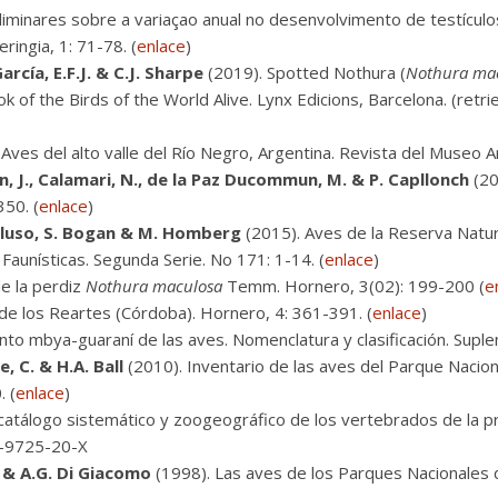
iminares sobre a variaçao anual no desenvolvimento de testícul
ringia, 1: 71-78. (
enlace
)
García, E.F.J. & C.J. Sharpe
(2019). Spotted Nothura (
Nothura ma
book of the Birds of the World Alive. Lynx Edicions, Barcelona. 
Aves del alto valle del Río Negro, Argentina. Revista del Museo Ar
in, J., Calamari, N., de la Paz Ducommun, M. & P. Capllonch
(20
350. (
enlace
)
Meluso, S. Bogan & M. Homberg
(2015). Aves de la Reserva Natur
 Faunísticas. Segunda Serie. No 171: 1-14. (
enlace
)
e la perdiz
Nothura maculosa
Temm. Hornero, 3(02): 199-200 (
e
e de los Reartes (Córdoba). Hornero, 4: 361-391. (
enlace
)
nto mbya-guaraní de las aves. Nomenclatura y clasificación. Supl
, C. & H.A. Ball
(2010). Inventario de las aves del Parque Nacion
. (
enlace
)
catálogo sistemático y zoogeográfico de los vertebrados de la pr
50-9725-20-X
s & A.G. Di Giacomo
(1998). Las aves de los Parques Nacionales d