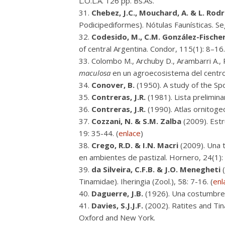
L.O.L.A. 126 pp. Bs.As.
Chebez, J.C., Mouchard, A. & L. Rod
Podicipediformes). Nótulas Faunísticas. Se
Codesido, M., C.M. González-Fischer
of central Argentina. Condor, 115(1): 8–16.
Colombo M., Archuby D., Arambarri A., R
maculosa
en un agroecosistema del centro
Conover, B.
(1950). A study of the Sp
Contreras, J.R.
(1981). Lista prelimina
Contreras, J.R.
(1990). Atlas ornitogeo
Cozzani, N. & S.M. Zalba
(2009). Estr
19: 35-44. (
enlace
)
Crego, R.D. & I.N. Macri
(2009). Una t
en ambientes de pastizal. Hornero, 24(1):
da Silveira, C.F.B. & J.O. Menegheti
(
Tinamidae). Iheringia (Zool.), 58: 7-16. (
enl
Daguerre, J.B.
(1926). Una costumbre 
Davies, S.J.J.F.
(2002). Ratites and Tin
Oxford and New York.