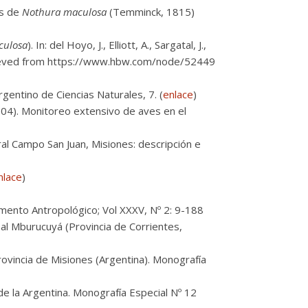
os de
Nothura maculosa
(Temminck, 1815)
culosa
). In: del Hoyo, J., Elliott, A., Sargatal, J.,
(retrieved from https://www.hbw.com/node/52449
gentino de Ciencias Naturales, 7. (
enlace
)
04). Monitoreo extensivo de aves en el
al Campo San Juan, Misiones: descripción e
nlace
)
emento Antropológico; Vol XXXV, Nº 2: 9-188
al Mburucuyá (Provincia de Corrientes,
ovincia de Misiones (Argentina). Monografía
e la Argentina. Monografía Especial Nº 12