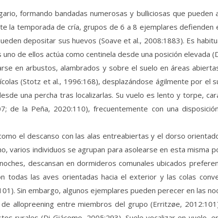
rio, formando bandadas numerosas y bulliciosas que pueden al
nte la temporada de cría, grupos de 6 a 8 ejemplares defienden e
eden depositar sus huevos (Soave et al., 2008:1883). Es habitua
uno de ellos actúa como centinela desde una posición elevada (
arse en arbustos, alambrados y sobre el suelo en áreas abiertas
colas (Stotz et al., 1996:168), desplazándose ágilmente por el 
sde una percha tras localizarlas. Su vuelo es lento y torpe, ca
; de la Peña, 2020:110), frecuentemente con una disposición 
mo el descanso con las alas entreabiertas y el dorso orientado 
erno, varios individuos se agrupan para asolearse en esta misma 
las noches, descansan en dormideros comunales ubicados prefer
todas las aves orientadas hacia el exterior y las colas conv
101). Sin embargo, algunos ejemplares pueden perecer en las noc
de allopreening entre miembros del grupo (Erritzøe, 2012:101)
s rurales (Di Giácomo, 2005:293). Suele vocalizar en vuelo, emi