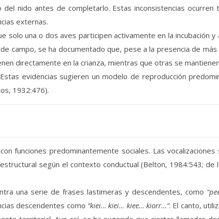
no del nido antes de completarlo. Estas inconsistencias ocurren
ncias externas.
ue solo una o dos aves participen activamente en la incubación y 
e campo, se ha documentado que, pese a la presencia de más d
enen directamente en la crianza, mientras que otras se mantiene
al. Estas evidencias sugieren un modelo de reproducción pred
nos, 1932:476).
 con funciones predominantemente sociales. Las vocalizaciones s
estructural según el contexto conductual (Belton, 1984:543; de 
entra una serie de frases lastimeras y descendentes, como
“pe
encias descendentes como
“kiei… kiei… kiee… kiorr…”
. El canto, uti
mente territorial. Aun así, se ha sugerido que ciertas llamadas