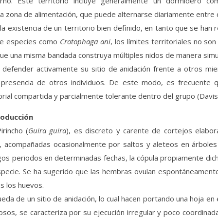
orno. Este territorio incluye generalmente un dormidero co
a zona de alimentación, que puede alternarse diariamente entre d
 existencia de un territorio bien definido, en tanto que se han
a de especies como
Crotophaga ani
, los límites territoriales no so
 que una misma bandada construya múltiples nidos de manera simu
 defender activamente su sitio de anidación frente a otros m
la presencia de otros individuos. De este modo, es frecuente 
torial compartida y parcialmente tolerante dentro del grupo (Davis
oducción
rincho (
Guira guira
), es discreto y carente de cortejos elabor
es, acompañadas ocasionalmente por saltos y aleteos en árboles
s periodos en determinadas fechas, la cópula propiamente dicha
 especie. Se ha sugerido que las hembras ovulan espontáneamente,
os los huevos.
ueda de un sitio de anidación, lo cual hacen portando una hoja en e
sos, se caracteriza por su ejecución irregular y poco coordinada: