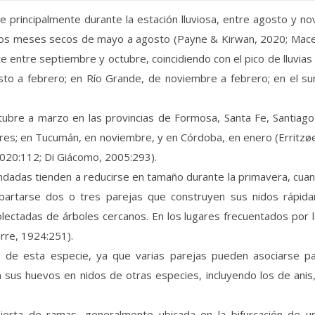
e principalmente durante la estación lluviosa, entre agosto y n
 los meses secos de mayo a agosto (Payne & Kirwan, 2020; Macedo
 entre septiembre y octubre, coincidiendo con el pico de lluvias e
osto a febrero; en Río Grande, de noviembre a febrero; en el su
octubre a marzo en las provincias de Formosa, Santa Fe, Santiag
res; en Tucumán, en noviembre, y en Córdoba, en enero (Erritzøe
2020:112; Di Giácomo, 2005:293).
andadas tienden a reducirse en tamaño durante la primavera, cu
partarse dos o tres parejas que construyen sus nidos rápida
olectadas de árboles cercanos. En los lugares frecuentados por 
re, 1924:251).
 de esta especie, ya que varias parejas pueden asociarse pa
us huevos en nidos de otras especies, incluyendo los de anis, e
bierta de ramas, generalmente ubicada en la bifurcación de 