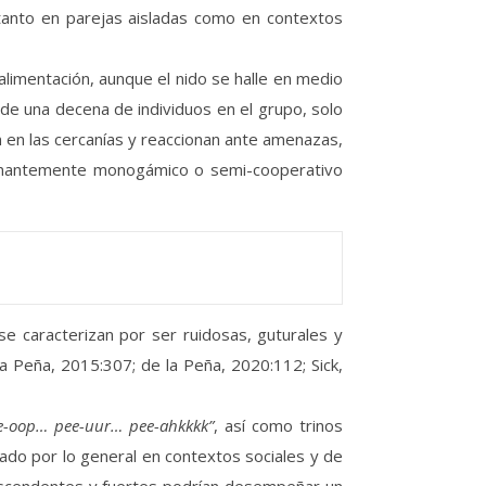
 tanto en parejas aisladas como en contextos
alimentación, aunque el nido se halle en medio
e una decena de individuos en el grupo, solo
n en las cercanías y reaccionan ante amenazas,
ominantemente monogámico o semi-cooperativo
e caracterizan por ser ruidosas, guturales y
la Peña, 2015:307; de la Peña, 2020:112; Sick,
e-oop… pee-uur… pee-ahkkkk”
, así como trinos
lizado por lo general en contextos sociales y de
 descendentes y fuertes podrían desempeñar un