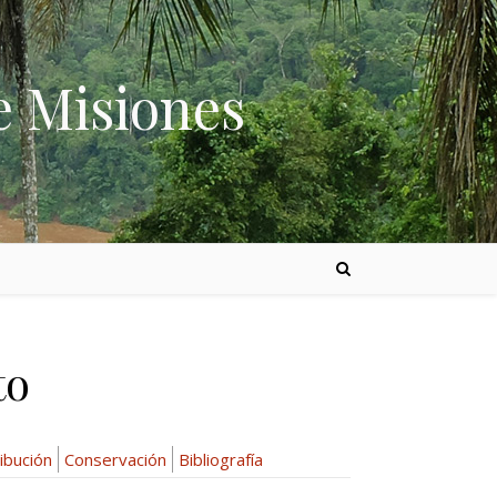
e Misiones
to
ibución
Conservación
Bibliografía