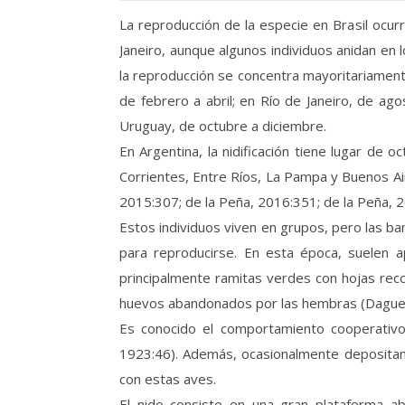
La reproducción de la especie en Brasil ocurr
Janeiro, aunque algunos individuos anidan en
la reproducción se concentra mayoritariamente
de febrero a abril; en Río de Janeiro, de ag
Uruguay, de octubre a diciembre.
En Argentina, la nidificación tiene lugar de 
Corrientes, Entre Ríos, La Pampa y Buenos Ai
2015:307; de la Peña, 2016:351; de la Peña, 
Estos individuos viven en grupos, pero las b
para reproducirse. En esta época, suelen a
principalmente ramitas verdes con hojas rec
huevos abandonados por las hembras (Daguer
Es conocido el comportamiento cooperativo
1923:46). Además, ocasionalmente depositan s
con estas aves.
El nido consiste en una gran plataforma a