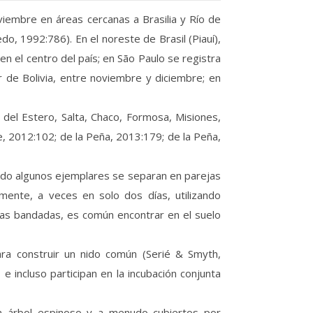
oviembre en áreas cercanas a Brasilia y Río de
, 1992:786). En el noreste de Brasil (Piauí),
n el centro del país; en São Paulo se registra
r de Bolivia, entre noviembre y diciembre; en
o del Estero, Salta, Chaco, Formosa, Misiones,
, 2012:102; de la Peña, 2013:179; de la Peña,
ando algunos ejemplares se separan en parejas
mente, a veces en solo dos días, utilizando
las bandadas, es común encontrar en el suelo
ra construir un nido común (Serié & Smyth,
 incluso participan en la incubación conjunta
un árbol espinoso y a menudo cubiertos por