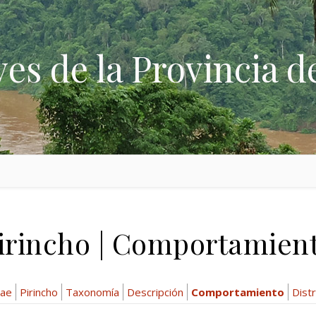
ves de la Provincia d
irincho | Comportamien
dae
Pirincho
Taxonomía
Descripción
Comportamiento
Distr