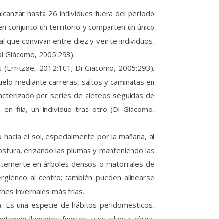
canzar hasta 26 individuos fuera del periodo
n conjunto un territorio y comparten un único
l que convivan entre diez y veinte individuos,
Di Giácomo, 2005:293).
 (Erritzøe, 2012:101; Di Giácomo, 2005:293).
suelo mediante carreras, saltos y caminatas en
racterizado por series de aleteos seguidas de
en fila, un individuo tras otro (Di Giácomo,
hacia el sol, especialmente por la mañana, al
postura, erizando las plumas y manteniendo las
entemente en árboles densos o matorrales de
ergiendo al centro; también pueden alinearse
hes invernales más frías.
. Es una especie de hábitos peridomésticos,
tiendo llamados fuertes, y su silueta aérea,