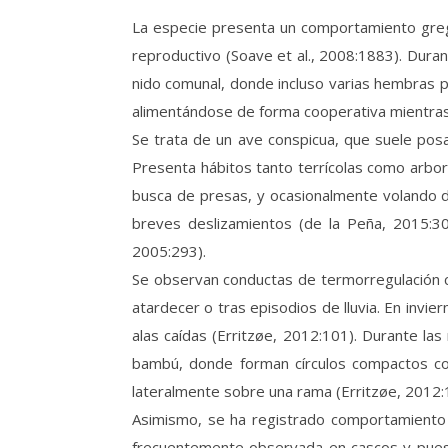
La especie presenta un comportamiento grega
reproductivo (Soave et al., 2008:1883). Dura
nido comunal, donde incluso varias hembras pu
alimentándose de forma cooperativa mientras 
Se trata de un ave conspicua, que suele pos
Presenta hábitos tanto terrícolas como arborí
busca de presas, y ocasionalmente volando de
breves deslizamientos (de la Peña, 2015:307
2005:293).
Se observan conductas de termorregulación co
atardecer o tras episodios de lluvia. En invi
alas caídas (Erritzøe, 2012:101). Durante 
bambú, donde forman círculos compactos con 
lateralmente sobre una rama (Erritzøe, 2012:
Asimismo, se ha registrado comportamiento 
frecuentemente observada en cascos y puesto