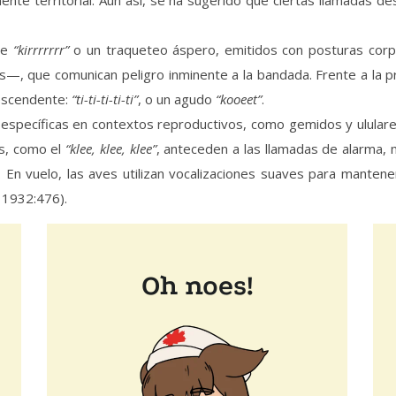
te
“kirrrrrrr”
o un traqueteo áspero, emitidos con posturas corp
rás—, que comunican peligro inminente a la bandada. Frente a l
escendente:
“ti-ti-ti-ti-ti”
, o un agudo
“kooeet”
.
specíficas en contextos reproductivos, como gemidos y ululare
as, como el
“klee, klee, klee”
, anteceden a las llamadas de alarma,
. En vuelo, las aves utilizan vocalizaciones suaves para manten
, 1932:476).