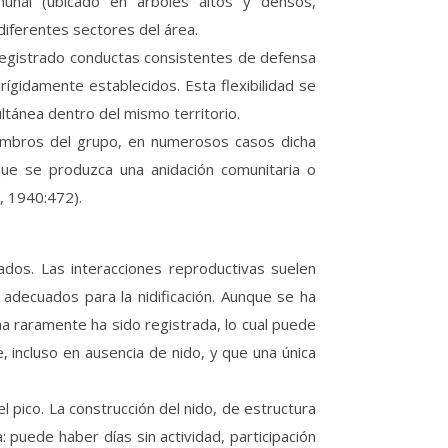
munal (ubicado en árboles altos y densos,
iferentes sectores del área.
 registrado conductas consistentes de defensa
n rígidamente establecidos. Esta flexibilidad se
ltánea dentro del mismo territorio.
iembros del grupo, en numerosos casos dicha
que se produzca una anidación comunitaria o
, 1940:472).
ados. Las interacciones reproductivas suelen
 adecuados para la nidificación. Aunque se ha
 raramente ha sido registrada, lo cual puede
 incluso en ausencia de nido, y que una única
l pico. La construcción del nido, de estructura
 puede haber días sin actividad, participación