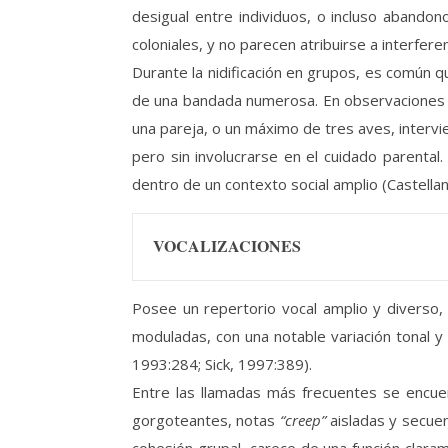
desigual entre individuos, o incluso abando
coloniales, y no parecen atribuirse a interfere
Durante la nidificación en grupos, es común q
de una bandada numerosa. En observaciones d
una pareja, o un máximo de tres aves, intervi
pero sin involucrarse en el cuidado parent
dentro de un contexto social amplio (Castella
VOCALIZACIONES
Posee un repertorio vocal amplio y diverso,
moduladas, con una notable variación tonal y 
1993:284; Sick, 1997:389).
Entre las llamadas más frecuentes se encu
gorgoteantes, notas
“creep”
aisladas y secu
cohesión grupal, carece de una función clara