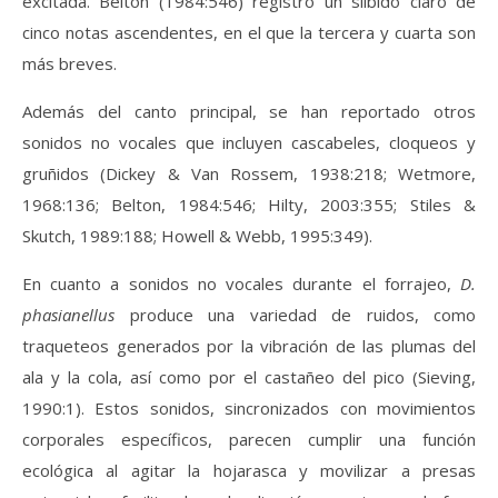
excitada. Belton (1984:546) registró un silbido claro de
cinco notas ascendentes, en el que la tercera y cuarta son
más breves.
Además del canto principal, se han reportado otros
sonidos no vocales que incluyen cascabeles, cloqueos y
gruñidos (Dickey & Van Rossem, 1938:218; Wetmore,
1968:136; Belton, 1984:546; Hilty, 2003:355; Stiles &
Skutch, 1989:188; Howell & Webb, 1995:349).
En cuanto a sonidos no vocales durante el forrajeo,
D.
phasianellus
produce una variedad de ruidos, como
traqueteos generados por la vibración de las plumas del
ala y la cola, así como por el castañeo del pico (Sieving,
1990:1). Estos sonidos, sincronizados con movimientos
corporales específicos, parecen cumplir una función
ecológica al agitar la hojarasca y movilizar a presas