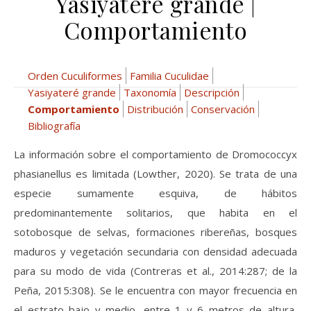
Yasiyateré grande |
Comportamiento
Orden Cuculiformes
Familia Cuculidae
Yasiyateré grande
Taxonomía
Descripción
Comportamiento
Distribución
Conservación
Bibliografía
La información sobre el comportamiento de Dromococcyx
phasianellus es limitada (Lowther, 2020). Se trata de una
especie sumamente esquiva, de hábitos
predominantemente solitarios, que habita en el
sotobosque de selvas, formaciones ribereñas, bosques
maduros y vegetación secundaria con densidad adecuada
para su modo de vida (Contreras et al., 2014:287; de la
Peña, 2015:308). Se le encuentra con mayor frecuencia en
el estrato bajo y medio, entre 1 y 6 metros de altura,