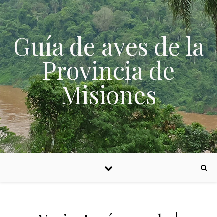
Skip to content
Guía de aves de la
Provincia de
Misiones