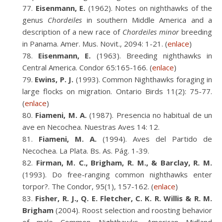
Eisenmann, E.
(1962). Notes on nighthawks of the
genus
Chordeiles
in southern Middle America and a
description of a new race of
Chordeiles minor
breeding
in Panama. Amer. Mus. Novit., 2094: 1-21. (
enlace
)
Eisenmann, E.
(1963). Breeding nighthawks in
Central America. Condor 65:165-166. (
enlace
)
Ewins, P. J.
(1993). Common Nighthawks foraging in
large flocks on migration. Ontario Birds 11(2): 75-77.
(
enlace
)
Fiameni, M. A.
(1987). Presencia no habitual de un
ave en Necochea. Nuestras Aves 14: 12.
Fiameni, M. A.
(1994). Aves del Partido de
Necochea. La Plata. Bs. As. Pág. 1-39.
Firman, M. C., Brigham, R. M., & Barclay, R. M.
(1993). Do free-ranging common nighthawks enter
torpor?. The Condor, 95(1), 157-162. (
enlace
)
Fisher, R. J., Q. E. Fletcher, C. K. R. Willis & R. M.
Brigham
(2004). Roost selection and roosting behavior