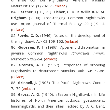
of male Common Nighthawks. American Midland
Naturalist 151 (1):79-87. (
enlace
)
Fletcher, Q. E., R. J. Fisher, C. K. R. Willis & R. M.
Brigham
(2004). Free-ranging Common Nighthawks
use torpor. Journal of Thermal Biology 29 (1):9-14.
(
enlace
)
Fowle, C. D.
(1946). Notes on the development of
the nighthawk. Auk 63:159-162. (
enlace
)
Goossen, P. J.
(1986). Apparent dichromatism in
juvenile Common Nighthawks
(Chordeiles minor)
.
Murrelet 67:62-64. (
enlace
)
Gramza, A. F.
(1967). Responses of brooding
Nighthawks to disturbance stimulus. Auk. 84: 72-86.
(
enlace
)
Grinnell, J.
(1905). The Pacific Nighthawk. Condor
7:170 (
enlace
)
Gross, A. O.
(1940). «Eastern Nighthawk.» In Life
histories of North American cuckoos, goatsuckers,
hummingbirds, and their allies., edited by A. C. Bent,