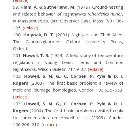
(
enlace
)
Hiam, A. & Sutherland, M.
(1979). Ground-nesting
and related behavior of Nighthawks
(Chordeiles minor)
in Massachusetts. Bird Observer East. Mass. 7(3): 98-
105. (
enlace
)
Holyoak, D. T.
(2001). Nightjars and Their Allies:
The Caprimulgiformes. Oxford University Press,
Oxford.
Howell, T. R.
(1959). A field study of temperature
regulation in young Least Terns and Common
Nighthawks. Wilson Bulletin 71:19-32. (
enlace
)
Howell, S. N. G., C. Corben, P. Pyle & D. I.
Rogers
(2003). The first basic problem: a review of
molt and plumage homologies. Condor 105:635–653.
(
enlace
)
Howell, S. N. G., C. Corben, P. Pyle & D. I.
Rogers
(2004). The first basic problem revisited: reply
to commentaries on Howell et al. (2003). Condor
106:206–210. (
enlace
)