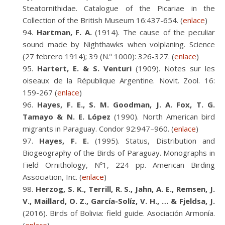
Steatornithidae. Catalogue of the Picariae in the
Collection of the British Museum 16:437-654. (
enlace
)
Hartman, F. A.
(1914). The cause of the peculiar
sound made by Nighthawks when volplaning. Science
(27 febrero 1914); 39 (N.º 1000): 326-327. (
enlace
)
Hartert, E. & S. Venturi
(1909). Notes sur les
oiseaux de la République Argentine. Novit. Zool. 16:
159-267 (
enlace
)
Hayes, F. E., S. M. Goodman, J. A. Fox, T. G.
Tamayo & N. E. López
(1990). North American bird
migrants in Paraguay. Condor 92:947–960. (
enlace
)
Hayes, F. E.
(1995). Status, Distribution and
Biogeography of the Birds of Paraguay. Monographs in
Field Ornithology, Nº1, 224 pp. American Birding
Association, Inc. (
enlace
)
Herzog, S. K., Terrill, R. S., Jahn, A. E., Remsen, J.
V., Maillard, O. Z., García-Solíz, V. H., … & Fjeldsa, J.
(2016). Birds of Bolivia: field guide. Asociación Armonía.