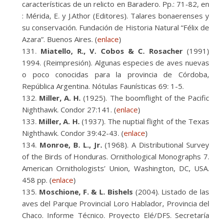
características de un relicto en Baradero. Pp.: 71-82, en
: Mérida, E. y J.Athor (Editores). Talares bonaerenses y
su conservación. Fundación de Historia Natural “Félix de
Azara”. Buenos Aires. (
enlace
)
Miatello, R., V. Cobos & C. Rosacher
(1991)
1994. (Reimpresión). Algunas especies de aves nuevas
o poco conocidas para la provincia de Córdoba,
República Argentina. Nótulas Faunísticas 69: 1-5.
Miller, A. H.
(1925). The boomflight of the Pacific
Nighthawk. Condor 27:141. (
enlace
)
Miller, A. H.
(1937). The nuptial flight of the Texas
Nighthawk. Condor 39:42-43. (
enlace
)
Monroe, B. L., Jr.
(1968). A Distributional Survey
of the Birds of Honduras. Ornithological Monographs 7.
American Ornithologists’ Union, Washington, DC, USA.
458 pp. (
enlace
)
Moschione, F. & L. Bishels
(2004). Listado de las
aves del Parque Provincial Loro Hablador, Provincia del
Chaco. Informe Técnico. Proyecto Elé/DFS. Secretaría