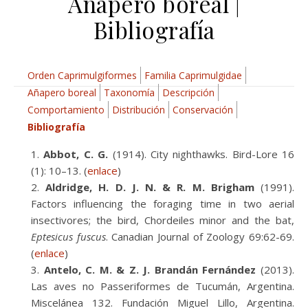
Añapero boreal |
Bibliografía
Orden Caprimulgiformes
Familia Caprimulgidae
Añapero boreal
Taxonomía
Descripción
Comportamiento
Distribución
Conservación
Bibliografía
Abbot, C. G.
(1914). City nighthawks. Bird-Lore 16
(1): 10–13. (
enlace
)
Aldridge, H. D. J. N. & R. M. Brigham
(1991).
Factors influencing the foraging time in two aerial
insectivores; the bird, Chordeiles minor and the bat,
Eptesicus fuscus
. Canadian Journal of Zoology 69:62-69.
(
enlace
)
Antelo, C. M. & Z. J. Brandán Fernández
(2013).
Las aves no Passeriformes de Tucumán, Argentina.
Miscelánea 132. Fundación Miguel Lillo, Argentina.