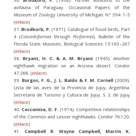
Brodkorb, P.
(1938). Further additions to the
avifauna of Paraguay. Occasional Papers of the
Museum of Zoology University of Michigan. N.º 394: 1-5
(
enlace
)
Brodkorb, P.
(1971). Catalogue of fossil birds, Part
4 (
Columbiformes
through
Piciformes
). Bulletin of the
Florida State Museum, Biological Sciences 15:163–267
(
enlace
)
Bryant, H. C. & A. M. Bryant
(1945). Another
nighthawk migration on an Arizona desert. Condor
47:268. (
enlace
)
Burgos, F. G., J. L. Baldo & F. M. Cornell
(2009).
Lista de las aves de la Provincia de Jujuy, Argentina.
Secretaría de Turismo y Cultura de Jujuy. S. S. de Jujuy
(
enlace
)
Caccamise, D. F.
(1974). Competitive relationships
of the Common and Lesser nighthawks. Condor 76:120.
(
enlace
)
Campbell R. Wayne Campbell, Martin K.