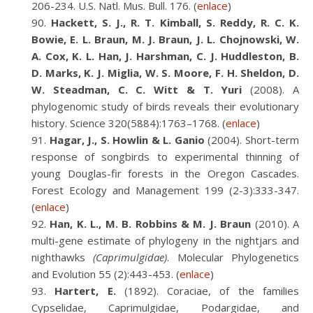
206-234. U.S. Natl. Mus. Bull. 176. (
enlace
)
Hackett, S. J., R. T. Kimball, S. Reddy, R. C. K.
Bowie, E. L. Braun, M. J. Braun, J. L. Chojnowski, W.
A. Cox, K. L. Han, J. Harshman, C. J. Huddleston, B.
D. Marks, K. J. Miglia, W. S. Moore, F. H. Sheldon, D.
W. Steadman, C. C. Witt & T. Yuri
(2008). A
phylogenomic study of birds reveals their evolutionary
history. Science 320(5884):1763–1768. (
enlace
)
Hagar, J., S. Howlin & L. Ganio
(2004). Short-term
response of songbirds to experimental thinning of
young Douglas-fir forests in the Oregon Cascades.
Forest Ecology and Management 199 (2-3):333-347.
(
enlace
)
Han, K. L., M. B. Robbins & M. J. Braun
(2010). A
multi-gene estimate of phylogeny in the nightjars and
nighthawks
(Caprimulgidae)
. Molecular Phylogenetics
and Evolution 55 (2):443-453. (
enlace
)
Hartert, E.
(1892). Coraciae, of the families
Cypselidae, Caprimulgidae, Podargidae, and