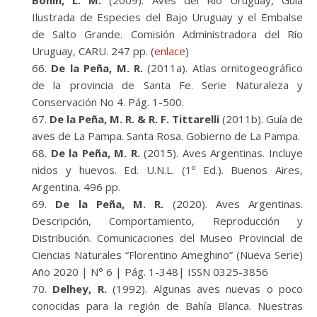
Bonin, L. M.
(2009). Aves del Río Uruguay, Guía
Ilustrada de Especies del Bajo Uruguay y el Embalse
de Salto Grande. Comisión Administradora del Río
Uruguay, CARU. 247 pp. (
enlace
)
De la Peña, M. R.
(2011a). Atlas ornitogeográfico
de la provincia de Santa Fe. Serie Naturaleza y
Conservación No 4. Pág. 1-500.
De la Peña, M. R. & R. F. Tittarelli
(2011b). Guía de
aves de La Pampa. Santa Rosa. Gobierno de La Pampa.
De la Peña, M. R.
(2015). Aves Argentinas. Incluye
nidos y huevos. Ed. U.N.L. (1º Ed.). Buenos Aires,
Argentina. 496 pp.
De la Peña, M. R.
(2020). Aves Argentinas.
Descripción, Comportamiento, Reproducción y
Distribución. Comunicaciones del Museo Provincial de
Ciencias Naturales “Florentino Ameghino” (Nueva Serie)
Año 2020 | N° 6 | Pág. 1-348| ISSN 0325-3856
Delhey, R.
(1992). Algunas aves nuevas o poco
conocidas para la región de Bahía Blanca. Nuestras