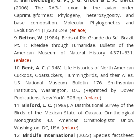
Barrowclough, G. F., J. G. Groth & L. A. Mertz
(2006). The RAG-1 exon in the avian order
Caprimulgiformes: Phylogeny, heterozygosity, and
base composition. Molecular Phylogenetics and
Evolution 41 (1):238-248. (
enlace
)
Belton, W.
(1984). Birds of Rio Grande do Sul, Brazil.
Pt. 1: Rheidae through Furnariidae. Bulletin of the
American Museum of Natural History 4:371–631.
(
enlace
)
Bent, A. C.
(1948). Life Histories of North American
Cuckoos, Goatsuckers, Hummingbirds, and their Allies.
US National Museum Bulletin 176. Smithsonian
Institution, Washington, D.C. (Reprinted by Dover
Publications, New York). 506 pp. (
enlace
)
Binford, L. C.
(1989). A Distributional Survey of the
Birds of the Mexican State of Oaxaca. Ornithological
Monographs 43. American Ornithologists’ Union.
Washington, DC, USA. (
enlace
)
BirdLife International
(2022) Species factsheet: