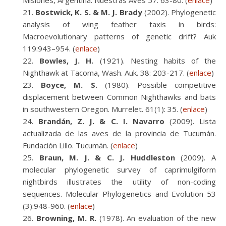
Misiones, Argentina. Nuestras Aves 57: 63-80. (
enlace
)
Bostwick, K. S. & M. J. Brady
(2002). Phylogenetic
analysis of wing feather taxis in birds:
Macroevolutionary patterns of genetic drift? Auk
119:943–954. (
enlace
)
Bowles, J. H.
(1921). Nesting habits of the
Nighthawk at Tacoma, Wash. Auk. 38: 203-217. (
enlace
)
Boyce, M. S.
(1980). Possible competitive
displacement between Common Nighthawks and bats
in southwestern Oregon. Murrelet. 61(1): 35. (
enlace
)
Brandán, Z. J. & C. I. Navarro
(2009). Lista
actualizada de las aves de la provincia de Tucumán.
Fundación Lillo. Tucumán. (
enlace
)
Braun, M. J. & C. J. Huddleston
(2009). A
molecular phylogenetic survey of caprimulgiform
nightbirds illustrates the utility of non-coding
sequences. Molecular Phylogenetics and Evolution 53
(3):948-960. (
enlace
)
Browning, M. R.
(1978). An evaluation of the new