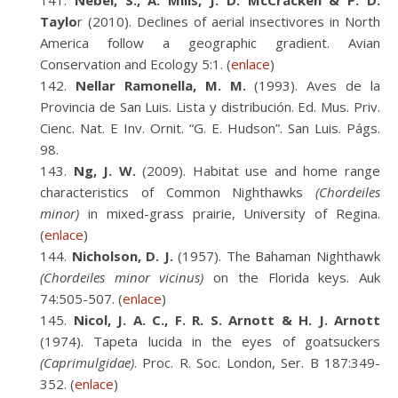
Nebel, S., A. Mills, J. D. McCracken & P. D.
Taylo
r (2010). Declines of aerial insectivores in North
America follow a geographic gradient. Avian
Conservation and Ecology 5:1. (
enlace
)
Nellar Ramonella, M. M.
(1993). Aves de la
Provincia de San Luis. Lista y distribución. Ed. Mus. Priv.
Cienc. Nat. E Inv. Ornit. “G. E. Hudson”. San Luis. Págs.
98.
Ng, J. W.
(2009). Habitat use and home range
characteristics of Common Nighthawks
(Chordeiles
minor)
in mixed-grass prairie, University of Regina.
(
enlace
)
Nicholson, D. J.
(1957). The Bahaman Nighthawk
(Chordeiles minor vicinus)
on the Florida keys. Auk
74:505-507. (
enlace
)
Nicol, J. A. C., F. R. S. Arnott & H. J. Arnott
(1974). Tapeta lucida in the eyes of goatsuckers
(Caprimulgidae)
. Proc. R. Soc. London, Ser. B 187:349-
352. (
enlace
)