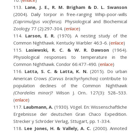
10. (
enlace
)
Lane, J. E., R. M. Brigham & D. L. Swanson
(2004). Daily torpor in free-ranging Whip-poor-wills
(Caprimulgus vociferus)
. Physiological and Biochemical
Zoology 77 (2):297-304. (
enlace
)
Larson, E. R.
(1970). A nesting study of the
Common Nighthawk. Kentucky Warbler 46:3-6. (
enlace
)
Lasiewski, R. C. & W. R. Dawson
(1964).
Physiological responses to temperature in the
Common Nighthawk. Condor 66:477-490. (
enlace
)
Latta, S. C. & Latta, K. N.
(2015). Do urban
American Crows
(Corvus brachyrhynchos)
contribute to
population declines of the Common Nighthawk
(Chordeiles minor)
? Wilson J. Orn.. 127(3): 528–533.
(
enlace
)
Laubmann, A.
(1930). Vögel. En: Wissenschaftliche
Ergebnisse der deutschen Gran Chaco Expedition.
Strecker y Schröder Verlag, Sttugart, pp. 1-334.
Lee Jones, H. & Vallely, A. C.
(2000). Annoted