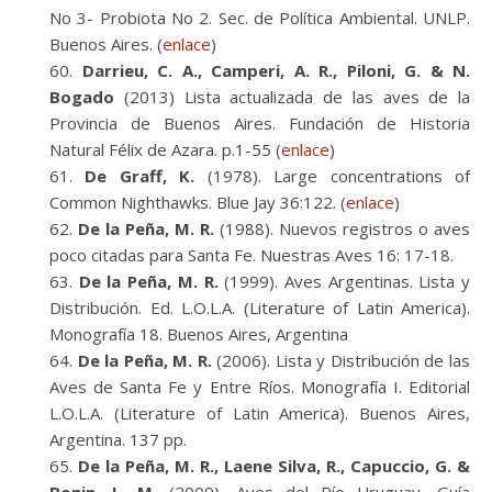
No 3- Probiota No 2. Sec. de Política Ambiental. UNLP.
Buenos Aires. (
enlace
)
Darrieu, C. A., Camperi, A. R., Piloni, G. & N.
Bogado
(2013) Lista actualizada de las aves de la
Provincia de Buenos Aires. Fundación de Historia
Natural Félix de Azara. p.1-55 (
enlace
)
De Graff, K.
(1978). Large concentrations of
Common Nighthawks. Blue Jay 36:122. (
enlace
)
De la Peña, M. R.
(1988). Nuevos registros o aves
poco citadas para Santa Fe. Nuestras Aves 16: 17-18.
De la Peña, M. R.
(1999). Aves Argentinas. Lista y
Distribución. Ed. L.O.L.A. (Literature of Latin America).
Monografía 18. Buenos Aires, Argentina
De la Peña, M. R.
(2006). Lista y Distribución de las
Aves de Santa Fe y Entre Ríos. Monografía I. Editorial
L.O.L.A. (Literature of Latin America). Buenos Aires,
Argentina. 137 pp.
De la Peña, M. R., Laene Silva, R., Capuccio, G. &