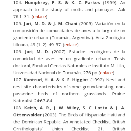
Humphrey, P. S. & K. C. Parkes
(1959). An
approach to the study of molts and plumages. Auk
76:1–31. (
enlace
)
Juri, M. D. & J. M. Chani
(2005). Variación en la
composición de comunidades de aves a lo largo de un
gradiente urbano (Tucumán, Argentina). Acta Zoológica
Lilloana, 49 (1-2): 49-57. (
enlace
)
Juri, M. D.
(2007). Estudios ecológicos de la
comunidad de aves en un gradiente urbano. Tesis
doctoral, Facultad Ciencias Naturales e Instituto M. Lillo,
Universidad Nacional de Tucumán, 276 pp (
enlace
)
Kantrud, H. A. & K. F. Higgins
(1992). Nest and
nest site characteristics of some ground-nesting, non-
passerine birds of northern grasslands. Prairie
Naturalist 24:67-84.
Keith, A. R., J. W. Wiley, S. C. Latta & J. A.
Ottenwalder
(2003). The Birds of Hispaniola: Haiti and
the Dominican Republic. An Annotated Checklist. British
Ornithologists’ Union Checklist 21. British