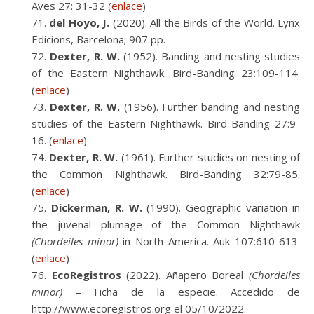
Aves 27: 31-32 (
enlace
)
del Hoyo, J.
(2020). All the Birds of the World. Lynx
Edicions, Barcelona; 907 pp.
Dexter, R. W.
(1952). Banding and nesting studies
of the Eastern Nighthawk. Bird-Banding 23:109-114.
(
enlace
)
Dexter, R. W.
(1956). Further banding and nesting
studies of the Eastern Nighthawk. Bird-Banding 27:9-
16. (
enlace
)
Dexter, R. W.
(1961). Further studies on nesting of
the Common Nighthawk. Bird-Banding 32:79-85.
(
enlace
)
Dickerman, R. W.
(1990). Geographic variation in
the juvenal plumage of the Common Nighthawk
(Chordeiles minor)
in North America. Auk 107:610-613.
(
enlace
)
EcoRegistros
(2022). Añapero Boreal
(Chordeiles
minor)
– Ficha de la especie. Accedido de
http://www.ecoregistros.org el 05/10/2022.