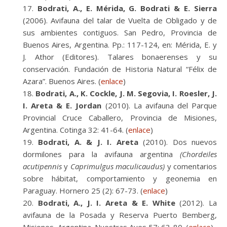
Bodrati, A., E. Mérida, G. Bodrati & E. Sierra
(2006). Avifauna del talar de Vuelta de Obligado y de
sus ambientes contiguos. San Pedro, Provincia de
Buenos Aires, Argentina. Pp.: 117-124, en: Mérida, E. y
J. Athor (Editores). Talares bonaerenses y su
conservación. Fundación de Historia Natural “Félix de
Azara”. Buenos Aires. (
enlace
)
Bodrati, A., K. Cockle, J. M. Segovia, I. Roesler, J.
I. Areta & E. Jordan
(2010). La avifauna del Parque
Provincial Cruce Caballero, Provincia de Misiones,
Argentina. Cotinga 32: 41-64. (
enlace
)
Bodrati, A. & J. I. Areta
(2010). Dos nuevos
dormilones para la avifauna argentina
(Chordeiles
acutipennis
y
Caprimulgus maculicaudus)
y comentarios
sobre hábitat, comportamiento y geonemia en
Paraguay. Hornero 25 (2): 67-73. (
enlace
)
Bodrati, A., J. I. Areta & E. White
(2012). La
avifauna de la Posada y Reserva Puerto Bemberg,