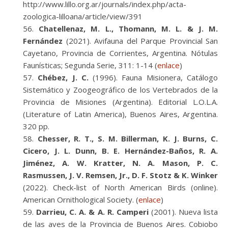
http://www.lillo.org.ar/journals/index.php/acta-
zoologica-lilloana/article/view/391
Chatellenaz, M. L., Thomann, M. L. & J. M.
Fernández
(2021). Avifauna del Parque Provincial San
Cayetano, Provincia de Corrientes, Argentina. Nótulas
Faunísticas; Segunda Serie, 311: 1-14 (
enlace
)
Chébez, J. C.
(1996). Fauna Misionera, Catálogo
Sistemático y Zoogeográfico de los Vertebrados de la
Provincia de Misiones (Argentina). Editorial L.O.L.A.
(Literature of Latin America), Buenos Aires, Argentina.
320 pp.
Chesser, R. T., S. M. Billerman, K. J. Burns, C.
Cicero, J. L. Dunn, B. E. Hernández-Baños, R. A.
Jiménez, A. W. Kratter, N. A. Mason, P. C.
Rasmussen, J. V. Remsen, Jr., D. F. Stotz & K. Winker
(2022). Check-list of North American Birds (online).
American Ornithological Society. (
enlace
)
Darrieu, C. A. & A. R. Camperi
(2001). Nueva lista
de las aves de la Provincia de Buenos Aires. Cobiobo