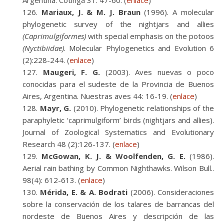
Argentina. Cotinga 31: 47-60. (
enlace
)
Mariaux, J. & M. J. Braun
(1996). A molecular
phylogenetic survey of the nightjars and allies
(Caprimulgiformes)
with special emphasis on the potoos
(Nyctibiidae)
. Molecular Phylogenetics and Evolution 6
(2):228-244. (
enlace
)
Maugeri, F. G.
(2003). Aves nuevas o poco
conocidas para el sudeste de la Provincia de Buenos
Aires, Argentina. Nuestras aves 44: 16-19. (
enlace
)
Mayr, G.
(2010). Phylogenetic relationships of the
paraphyletic ‘caprimulgiform’ birds (nightjars and allies).
Journal of Zoological Systematics and Evolutionary
Research 48 (2):126-137. (
enlace
)
McGowan, K. J. & Woolfenden, G. E.
(1986).
Aerial rain bathing by Common Nighthawks. Wilson Bull..
98(4): 612-613. (
enlace
)
Mérida, E. & A. Bodrati
(2006). Consideraciones
sobre la conservación de los talares de barrancas del
nordeste de Buenos Aires y descripción de las