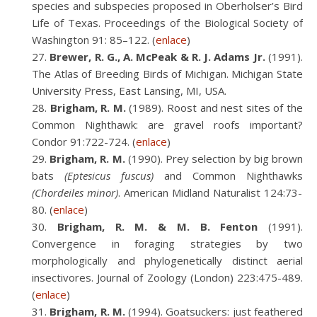
species and subspecies proposed in Oberholser’s Bird
Life of Texas. Proceedings of the Biological Society of
Washington 91: 85–122. (
enlace
)
Brewer, R. G., A. McPeak & R. J. Adams Jr.
(1991).
The Atlas of Breeding Birds of Michigan. Michigan State
University Press, East Lansing, MI, USA.
Brigham, R. M.
(1989). Roost and nest sites of the
Common Nighthawk: are gravel roofs important?
Condor 91:722-724. (
enlace
)
Brigham, R. M.
(1990). Prey selection by big brown
bats
(Eptesicus fuscus)
and Common Nighthawks
(Chordeiles minor)
. American Midland Naturalist 124:73-
80. (
enlace
)
Brigham, R. M. & M. B. Fenton
(1991).
Convergence in foraging strategies by two
morphologically and phylogenetically distinct aerial
insectivores. Journal of Zoology (London) 223:475-489.
(
enlace
)
Brigham, R. M.
(1994). Goatsuckers: just feathered