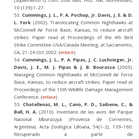
(Suplemento I). Com. Zool. Mus. Hist. Nat. Montevideo,
10 (139):1-27.
Cummings, J. L., P. A. Pochop, Jr. Davis, J. E. & D.
L. York
(2002). Translocating Common Nighthawks at
McConnell Air Force Base, Kansas, to reduce aircraft
strikes. Paper read at Proceedings of the 4th Bird
Strike Committee-USA/Canada Meeting, at Sacramento,
CA, 21-24 Oct 2002. (
enlace
)
Cummings, J. L., P. A. Pipas, J. C. Luchsinger, Jr.
Davis, J. E., M. J. Pipas & J. B. Bourassa
(2003).
Managing Common Nighthawks at McConnell Air Force
Base, Kansas, to reduce aircraft strikes. Paper read at
Proceedings of the 10th Wildlife Damage Management
Conference. (
enlace
)
Chatellenaz, M. L., Cano, P. D., Saibene, C., &
Ball, H. A.
(2010). Inventario de las aves del Parque
Nacional Mburucuyá (Provincia de Corrientes,
Argentina). Acta Zoológica Lilloana, 54(1-2), 139–160.
Recuperado a partir de