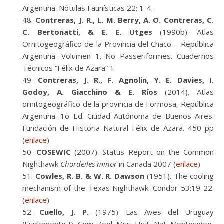
Argentina. Nótulas Faunísticas 22: 1-4.
Contreras, J. R., L. M. Berry, A. O. Contreras, C.
C. Bertonatti, & E. E. Utges
(1990b). Atlas
Ornitogeográfico de la Provincia del Chaco – República
Argentina. Volumen 1. No Passeriformes. Cuadernos
Técnicos “Félix de Azara” 1.
Contreras, J. R., F. Agnolin, Y. E. Davies, I.
Godoy, A. Giacchino & E. Ríos
(2014). Atlas
ornitogeográfico de la provincia de Formosa, República
Argentina. 1o Ed. Ciudad Autónoma de Buenos Aires:
Fundación de Historia Natural Félix de Azara. 450 pp
(
enlace
)
COSEWIC
(2007). Status Report on the Common
Nighthawk
Chordeiles minor
in Canada 2007 (
enlace
)
Cowles, R. B. & W. R. Dawson
(1951). The cooling
mechanism of the Texas Nighthawk. Condor 53:19-22.
(
enlace
)
Cuello, J. P.
(1975). Las Aves del Uruguay