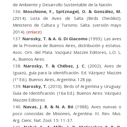
de Ambiente y Desarrollo Sustentable de la Nación.
Moschione, F., Spitznagel, O. & González, M.
(2014). Lista de Aves de Salta (Birds Checklist).
Ministerio de Cultura y Turismo. Salta. (versión mayo
2014). (
enlace
)
Narosky, T. & A. G. Di Giacomo
(1993). Las aves
de la Provincia de Buenos Aires, distribución y estatus.
Asoc. Orn. del Plata. Vazquez Mazzini Editores, L.O. L.
A., Buenos Aires.
Narosky, T. & Chébez, J. C.
(2002). Aves de
Iguazú, guía para la identificación. Ed. Vázquez Mazzini
(1º Ed.). Buenos Aires, Argentina. 128 pp.
Narosky, T.
(2010). Birds of Argentina y Uruguay:
Guía de Identificación. (16a Ed.). Buenos Aires: Vázquez
Mazzini Editores
Navas, J. R. & N. A. Bó
(1988). Aves nuevas o
poco conocidas de Misiones, Argentina. III. Rev. Mus.
Arg. Cienc. Nat. Zool. 15: 11-37.