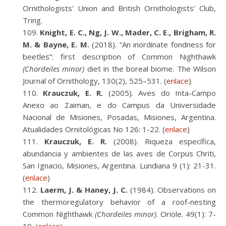
Ornithologists’ Union and British Ornithologists’ Club,
Tring.
Knight, E. C., Ng, J. W., Mader, C. E., Brigham, R.
M. & Bayne, E. M.
(2018). “An inordinate fondness for
beetles”: first description of Common Nighthawk
(Chordeiles minor)
diet in the boreal biome. The Wilson
Journal of Ornithology, 130(2), 525–531. (
enlace
)
Krauczuk, E. R.
(2005). Aves do Inta-Campo
Anexo ao Zaiman, e do Campus da Universidade
Nacional de Misiones, Posadas, Misiones, Argentina.
Atualidades Ornitológicas No 126: 1-22. (
enlace
)
Krauczuk, E. R.
(2008). Riqueza específica,
abundancia y ambientes de las aves de Corpus Chriti,
San Ignacio, Misiones, Argentina. Lundiana 9 (1): 21-31.
(
enlace
)
Laerm, J. & Haney, J. C.
(1984). Observations on
the thermoregulatory behavior of a roof-nesting
Common Nighthawk
(Chordeiles minor)
. Oriole. 49(1): 7-