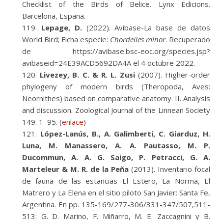
Checklist of the Birds of Belice. Lynx Edicions.
Barcelona, España.
Lepage, D.
(2022). Avibase-La base de datos
World Bird; Ficha especie:
Chordeiles minor
. Recuperado
de https://avibase.bsc-eoc.org/species.jsp?
avibaseid=24E39ACD5692DA4A el 4 octubre 2022.
Livezey, B. C. & R. L. Zusi
(2007). Higher-order
phylogeny of modern birds (Theropoda, Aves:
Neornithes) based on comparative anatomy. II. Analysis
and discussion. Zoological Journal of the Linnean Society
149: 1–95. (
enlace
)
López-Lanús, B., A. Galimberti, C. Giarduz, H.
Luna, M. Manassero, A. A. Pautasso, M. P.
Ducommun, A. A. G. Saigo, P. Petracci, G. A.
Marteleur & M. R. de la Peña
(2013). Inventario focal
de fauna de las estancias El Estero, La Norma, El
Matrero y La Elena en el sitio piloto San Javier: Santa Fe,
Argentina. En pp. 135-169/277-306/331-347/507,511-
513: G. D. Marino, F. Miñarro, M. E. Zaccagnini y B.