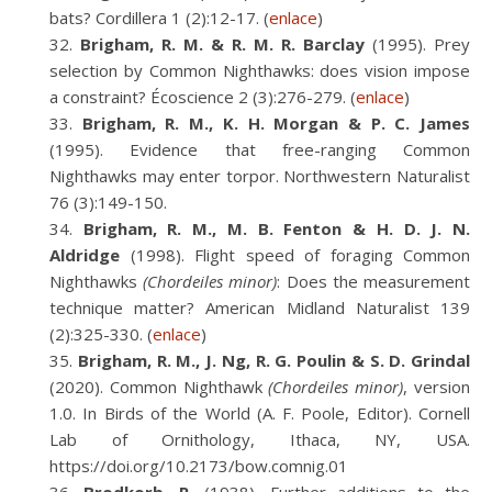
bats? Cordillera 1 (2):12-17. (
enlace
)
Brigham, R. M. & R. M. R. Barclay
(1995). Prey
selection by Common Nighthawks: does vision impose
a constraint? Écoscience 2 (3):276-279. (
enlace
)
Brigham, R. M., K. H. Morgan & P. C. James
(1995). Evidence that free-ranging Common
Nighthawks may enter torpor. Northwestern Naturalist
76 (3):149-150.
Brigham, R. M., M. B. Fenton & H. D. J. N.
Aldridge
(1998). Flight speed of foraging Common
Nighthawks
(Chordeiles minor)
: Does the measurement
technique matter? American Midland Naturalist 139
(2):325-330. (
enlace
)
Brigham, R. M., J. Ng, R. G. Poulin & S. D. Grindal
(2020). Common Nighthawk
(Chordeiles minor)
, version
1.0. In Birds of the World (A. F. Poole, Editor). Cornell
Lab of Ornithology, Ithaca, NY, USA.
https://doi.org/10.2173/bow.comnig.01