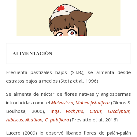
ALIMENTACIÓN
Frecuenta pastizales bajos (S.I.B.); se alimenta desde
estratos bajos a medios (Stotz et al., 1996)
Se alimenta de néctar de flores nativas y angiospermas
introducidas como el
Malvavisco
,
Mabea fistulifera
(Olmos &
Boulhosa, 2000),
Inga
,
Vochysia
,
Citrus
,
Eucalyptus
,
Hibiscus
,
Abutilon
,
C. pubiflora
(Previatto et al., 2016).
Lucero (2009) lo observó libando flores de palán-palán