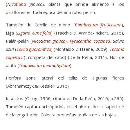
(
Nicotiana
glauca
), planta que brinda alimento a los
picaflores en toda época del año (obs. pers.).
También de Cepillo de mono (
Combretum fruticosum
),
Liga (
Ligaria cuneifolia
) (Fracchia & Aranda-Rickert, 2015),
Palán-palán (
Nicotiana glauca
),
Pyracantha coccinea
, Salvia
azul
(
Salvia guaranitica
) (Montaldo & Haene, 2009),
Tecoma
capensis
(Trompeta del cabo) (De la Peña, 2011), Flor de
pitito (
Tropaeolum pentaphyllum
)
Perfora zona lateral del cáliz de algunas flores
(Abrahamczyk & Kessler, 2010)
Insectos (Olrog, 1956, citado en De la Peña, 2016, p.565).
También captura artrópodos en el aire o de la superficie
de la vegetación. Colecta pequeñas arañas de las hojas.