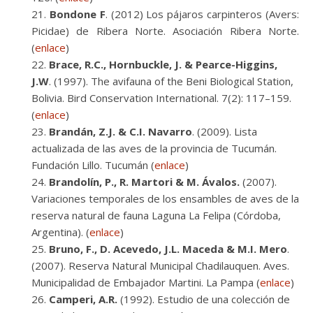
Bondone F
. (2012) Los pájaros carpinteros (Avers:
Picidae) de Ribera Norte. Asociación Ribera Norte.
(
enlace
)
Brace, R.C., Hornbuckle, J. & Pearce-Higgins,
J.W
. (1997). The avifauna of the Beni Biological Station,
Bolivia. Bird Conservation International. 7(2): 117–159.
(
enlace
)
Brandán, Z.J. & C.I. Navarro
. (2009). Lista
actualizada de las aves de la provincia de Tucumán.
Fundación Lillo. Tucumán (
enlace
)
Brandolín, P., R. Martori & M. Ávalos.
(2007).
Variaciones temporales de los ensambles de aves de la
reserva natural de fauna Laguna La Felipa (Córdoba,
Argentina). (
enlace
)
Bruno, F., D. Acevedo, J.L. Maceda & M.I. Mero
.
(2007). Reserva Natural Municipal Chadilauquen. Aves.
Municipalidad de Embajador Martini. La Pampa (
enlace
)
Camperi, A.R.
(1992). Estudio de una colección de