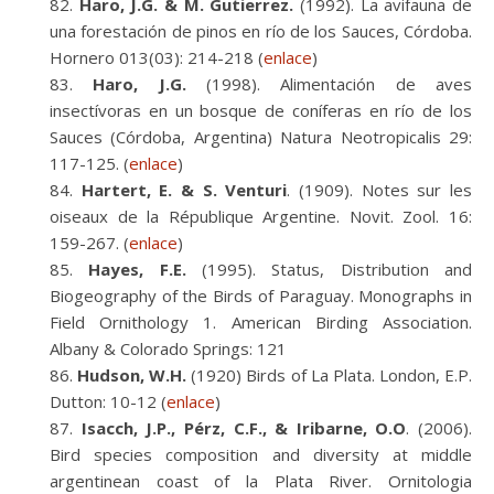
Haro, J.G. & M. Gutierrez.
(1992). La avifauna de
una forestación de pinos en río de los Sauces, Córdoba.
Hornero 013(03): 214-218 (
enlace
)
Haro, J.G.
(1998). Alimentación de aves
insectívoras en un bosque de coníferas en río de los
Sauces (Córdoba, Argentina) Natura Neotropicalis 29:
117-125. (
enlace
)
Hartert, E. & S. Venturi
. (1909). Notes sur les
oiseaux de la République Argentine. Novit. Zool. 16:
159-267. (
enlace
)
Hayes, F.E.
(1995). Status, Distribution and
Biogeography of the Birds of Paraguay. Monographs in
Field Ornithology 1. American Birding Association.
Albany & Colorado Springs: 121
Hudson, W.H.
(1920) Birds of La Plata. London, E.P.
Dutton: 10-12 (
enlace
)
Isacch, J.P., Pérz, C.F., & Iribarne, O.O
. (2006).
Bird species composition and diversity at middle
argentinean coast of la Plata River. Ornitologia