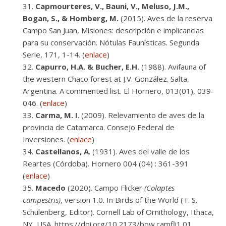
Capmourteres, V., Bauni, V., Meluso, J.M.,
Bogan, S., & Homberg, M.
(2015). Aves de la reserva
Campo San Juan, Misiones: descripción e implicancias
para su conservación. Nótulas Faunísticas. Segunda
Serie, 171, 1-14. (
enlace
)
Capurro, H.A. & Bucher, E.H.
(1988). Avifauna of
the western Chaco forest at J.V. González. Salta,
Argentina. A commented list. El Hornero, 013(01), 039-
046. (
enlace
)
Carma, M. I
. (2009). Relevamiento de aves de la
provincia de Catamarca. Consejo Federal de
Inversiones. (
enlace
)
Castellanos, A
. (1931). Aves del valle de los
Reartes (Córdoba). Hornero 004 (04) : 361-391
(
enlace
)
Macedo
(2020). Campo Flicker
(Colaptes
campestris)
, version 1.0. In Birds of the World (T. S.
Schulenberg, Editor). Cornell Lab of Ornithology, Ithaca,
NY, USA. https://doi.org/10.2173/bow.camfli1.01