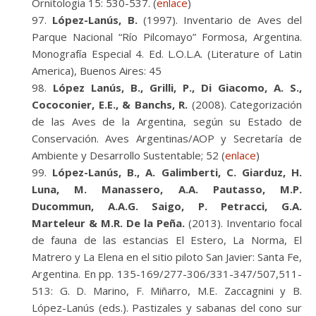
Ornitologia 15: 530-537. (
enlace
)
López-Lanús, B.
(1997). Inventario de Aves del
Parque Nacional “Río Pilcomayo” Formosa, Argentina.
Monografía Especial 4. Ed. L.O.L.A. (Literature of Latin
America), Buenos Aires: 45
López Lanús, B., Grilli, P., Di Giacomo, A. S.,
Cococonier, E.E., & Banchs, R.
(2008). Categorización
de las Aves de la Argentina, según su Estado de
Conservación. Aves Argentinas/AOP y Secretaría de
Ambiente y Desarrollo Sustentable; 52 (
enlace
)
López-Lanús, B., A. Galimberti, C. Giarduz, H.
Luna, M. Manassero, A.A. Pautasso, M.P.
Ducommun, A.A.G. Saigo, P. Petracci, G.A.
Marteleur & M.R. De la Peña.
(2013). Inventario focal
de fauna de las estancias El Estero, La Norma, El
Matrero y La Elena en el sitio piloto San Javier: Santa Fe,
Argentina. En pp. 135-169/277-306/331-347/507,511-
513: G. D. Marino, F. Miñarro, M.E. Zaccagnini y B.
López-Lanús (eds.). Pastizales y sabanas del cono sur