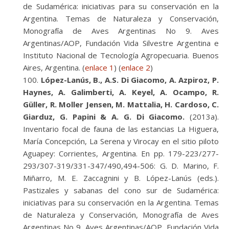
de Sudamérica: iniciativas para su conservación en la
Argentina. Temas de Naturaleza y Conservación,
Monografía de Aves Argentinas No 9. Aves
Argentinas/AOP, Fundación Vida Silvestre Argentina e
Instituto Nacional de Tecnología Agropecuaria. Buenos
Aires, Argentina. (
enlace 1
) (
enlace 2
)
López-Lanús, B., A.S. Di Giacomo, A. Azpiroz, P.
Haynes, A. Galimberti, A. Keyel, A. Ocampo, R.
Güller, R. Moller Jensen, M. Mattalia, H. Cardoso, C.
Giarduz, G. Papini & A. G. Di Giacomo.
(2013a).
Inventario focal de fauna de las estancias La Higuera,
María Concepción, La Serena y Virocay en el sitio piloto
Aguapey: Corrientes, Argentina. En pp. 179-223/277-
293/307-319/331-347/490,494-506: G. D. Marino, F.
Miñarro, M. E. Zaccagnini y B. López-Lanús (eds.).
Pastizales y sabanas del cono sur de Sudamérica:
iniciativas para su conservación en la Argentina. Temas
de Naturaleza y Conservación, Monografía de Aves
Argentinas No 9. Aves Argentinas/AOP, Fundación Vida