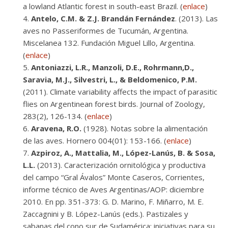
a lowland Atlantic forest in south-east Brazil. (
enlace
)
Antelo, C.M. & Z.J. Brandán Fernández
. (2013). Las
aves no Passeriformes de Tucumán, Argentina.
Miscelanea 132. Fundación Miguel Lillo, Argentina.
(
enlace
)
Antoniazzi, L.R., Manzoli, D.E., Rohrmann,D.,
Saravia, M.J., Silvestri, L., & Beldomenico, P.M.
(2011). Climate variability affects the impact of parasitic
flies on Argentinean forest birds. Journal of Zoology,
283(2), 126-134. (
enlace
)
Aravena, R.O.
(1928). Notas sobre la alimentación
de las aves. Hornero 004(01): 153-166. (
enlace
)
Azpiroz, A., Mattalia, M., López-Lanús, B. & Sosa,
L.L.
(2013). Caracterización ornitológica y productiva
del campo “Gral Ávalos” Monte Caseros, Corrientes,
informe técnico de Aves Argentinas/AOP: diciembre
2010. En pp. 351-373: G. D. Marino, F. Miñarro, M. E.
Zaccagnini y B. López-Lanús (eds.). Pastizales y
sabanas del cono sur de Sudamérica: iniciativas para su