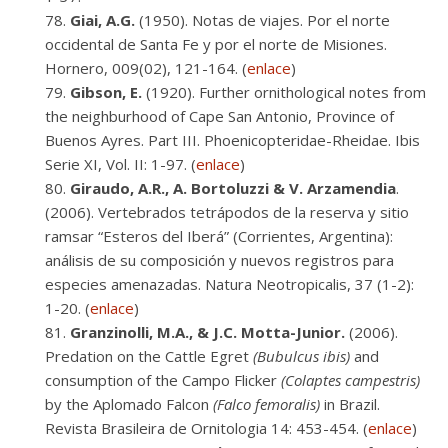
Giai, A.G.
(1950). Notas de viajes. Por el norte
occidental de Santa Fe y por el norte de Misiones.
Hornero, 009(02), 121-164. (
enlace
)
Gibson, E.
(1920). Further ornithological notes from
the neighburhood of Cape San Antonio, Province of
Buenos Ayres. Part III. Phoenicopteridae-Rheidae. Ibis
Serie XI, Vol. II: 1-97. (
enlace
)
Giraudo, A.R., A. Bortoluzzi & V. Arzamendia
.
(2006). Vertebrados tetrápodos de la reserva y sitio
ramsar “Esteros del Iberá” (Corrientes, Argentina):
análisis de su composición y nuevos registros para
especies amenazadas. Natura Neotropicalis, 37 (1-2):
1-20. (
enlace
)
Granzinolli, M.A., & J.C. Motta-Junior.
(2006).
Predation on the Cattle Egret
(Bubulcus ibis)
and
consumption of the Campo Flicker
(Colaptes campestris)
by the Aplomado Falcon
(Falco femoralis)
in Brazil.
Revista Brasileira de Ornitologia 14: 453-454. (
enlace
)