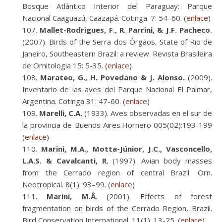
Bosque Atlántico Interior del Paraguay: Parque
Nacional Caaguazú, Caazapá. Cotinga. 7: 54–60. (
enlace
)
Mallet-Rodrigues, F., R. Parrini, & J.F. Pacheco.
(2007). Birds of the Serra dos Órgãos, State of Rio de
Janeiro, Southeastern Brazil: a review. Revista Brasileira
de Ornitologia 15: 5-35. (
enlace
)
Marateo, G., H. Povedano & J. Alonso.
(2009).
Inventario de las aves del Parque Nacional El Palmar,
Argentina. Cotinga 31: 47-60. (
enlace
)
Marelli, C.A.
(1933). Aves observadas en el sur de
la provincia de Buenos Aires.Hornero 005(02):193-199
(
enlace
)
Marini, M.A., Motta-Júnior, J.C., Vasconcello,
L.A.S. & Cavalcanti, R.
(1997). Avian body masses
from the Cerrado region of central Brazil. Orn.
Neotropical. 8(1): 93–99. (
enlace
)
Marini, M.Â
. (2001). Effects of forest
fragmentation on birds of the Cerrado Region, Brazil.
Bird Conservation International. 11(1): 13-25. (
enlace
)