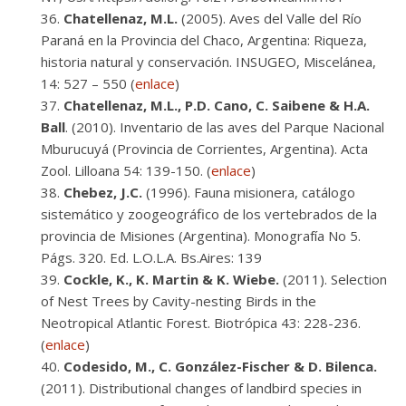
Chatellenaz, M.L.
(2005). Aves del Valle del Río
Paraná en la Provincia del Chaco, Argentina: Riqueza,
historia natural y conservación. INSUGEO, Miscelánea,
14: 527 – 550 (
enlace
)
Chatellenaz, M.L., P.D. Cano, C. Saibene & H.A.
Ball
. (2010). Inventario de las aves del Parque Nacional
Mburucuyá (Provincia de Corrientes, Argentina). Acta
Zool. Lilloana 54: 139-150. (
enlace
)
Chebez, J.C.
(1996). Fauna misionera, catálogo
sistemático y zoogeográfico de los vertebrados de la
provincia de Misiones (Argentina). Monografía No 5.
Págs. 320. Ed. L.O.L.A. Bs.Aires: 139
Cockle, K., K. Martin & K. Wiebe.
(2011). Selection
of Nest Trees by Cavity-nesting Birds in the
Neotropical Atlantic Forest. Biotrópica 43: 228-236.
(
enlace
)
Codesido, M., C. González-Fischer & D. Bilenca.
(2011). Distributional changes of landbird species in