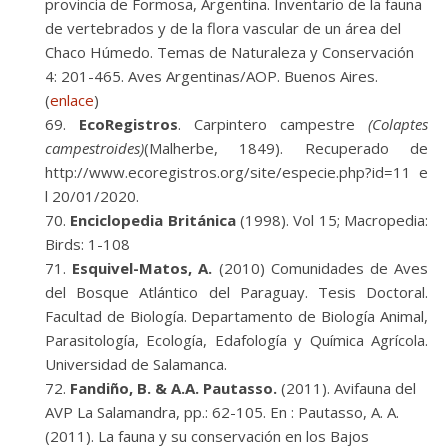
provincia de Formosa, Argentina. Inventario de la fauna
de vertebrados y de la flora vascular de un área del
Chaco Húmedo. Temas de Naturaleza y Conservación
4: 201-465. Aves Argentinas/AOP. Buenos Aires.
(
enlace
)
EcoRegistros
. Carpintero campestre
(Colaptes
campestroides)
(Malherbe, 1849). Recuperado de
http://www.ecoregistros.org/site/especie.php?id=11 e
l 20/01/2020.
Enciclopedia Británica
(1998). Vol 15; Macropedia:
Birds: 1-108
Esquivel-Matos, A.
(2010) Comunidades de Aves
del Bosque Atlántico del Paraguay. Tesis Doctoral.
Facultad de Biología. Departamento de Biología Animal,
Parasitología, Ecología, Edafología y Química Agrícola.
Universidad de Salamanca.
Fandiño, B. & A.A. Pautasso.
(2011). Avifauna del
AVP La Salamandra, pp.: 62-105. En : Pautasso, A. A.
(2011). La fauna y su conservación en los Bajos