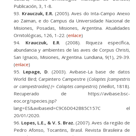
Publicación, 3, 1-8.
Krauczuk, E.R.
(2005). Aves do Inta-Campo Anexo
ao Zaiman, e do Campus da Universidade Nacional de
Misiones, Posadas, Misiones, Argentina. Atualidades
Ornitológicas, 126, 1-22. (
enlace
)
Krauczuk, E.R
. (2008). Riqueza específica,
abundancia y ambientes de las aves de Corpus Christi,
San Ignacio, Misiones, Argentina. Lundiana, 9(1), 29-39.
(
enlace
)
Lepage, D
. (2003). Avibase-La base de datos
World Bird; Carpintero Campestre (
Colaptes [campestris
or campestroides] (= Colaptes campestris
) (Vieillot, 1818).
Recuperado de https://avibase.bsc-
eoc.org/species.jsp?
lang=ES&avibaseid=C9C6D042B85C157C el
20/01/2020.
Lopes, L.E., & V. S. Braz.
(2007). Aves da região de
Pedro Afonso, Tocantins, Brasil. Revista Brasileira de