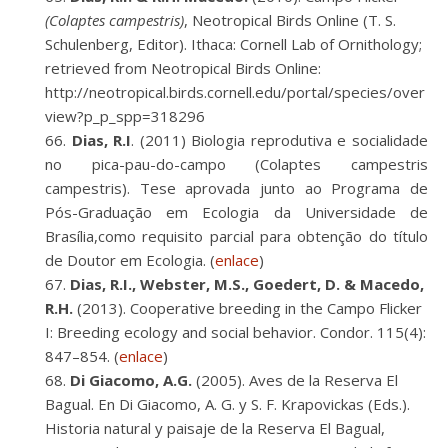
(Colaptes campestris)
, Neotropical Birds Online (T. S.
Schulenberg, Editor). Ithaca: Cornell Lab of Ornithology;
retrieved from Neotropical Birds Online:
http://neotropical.birds.cornell.edu/portal/species/over
view?p_p_spp=318296
Dias, R.I
. (2011) Biologia reprodutiva e socialidade
no pica-pau-do-campo (Colaptes campestris
campestris). Tese aprovada junto ao Programa de
Pós-Graduação em Ecologia da Universidade de
Brasília,como requisito parcial para obtenção do título
de Doutor em Ecologia. (
enlace
)
Dias, R.I., Webster, M.S., Goedert, D. & Macedo,
R.H.
(2013). Cooperative breeding in the Campo Flicker
I: Breeding ecology and social behavior. Condor. 115(4):
847–854. (
enlace
)
Di Giacomo, A.G.
(2005). Aves de la Reserva El
Bagual. En Di Giacomo, A. G. y S. F. Krapovickas (Eds.).
Historia natural y paisaje de la Reserva El Bagual,