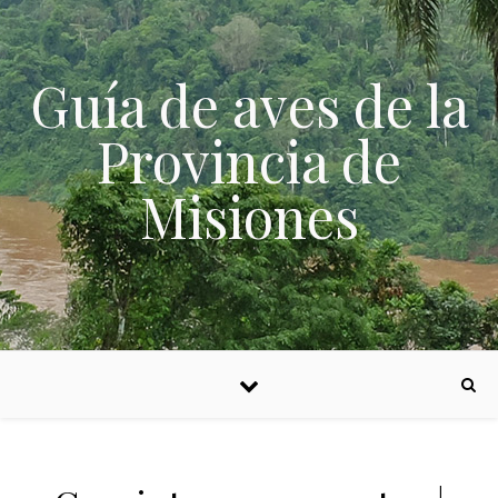
Skip to content
Guía de aves de la
Provincia de
Misiones