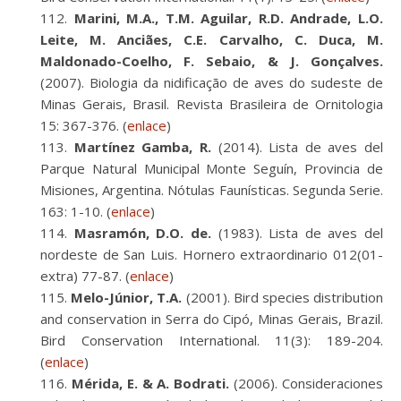
Marini, M.A., T.M. Aguilar, R.D. Andrade, L.O.
Leite, M. Anciães, C.E. Carvalho, C. Duca, M.
Maldonado-Coelho, F. Sebaio, & J. Gonçalves.
(2007). Biologia da nidificação de aves do sudeste de
Minas Gerais, Brasil. Revista Brasileira de Ornitologia
15: 367-376. (
enlace
)
Martínez Gamba, R.
(2014). Lista de aves del
Parque Natural Municipal Monte Seguín, Provincia de
Misiones, Argentina. Nótulas Faunísticas. Segunda Serie.
163: 1-10. (
enlace
)
Masramón, D.O. de.
(1983). Lista de aves del
nordeste de San Luis. Hornero extraordinario 012(01-
extra) 77-87. (
enlace
)
Melo-Júnior, T.A.
(2001). Bird species distribution
and conservation in Serra do Cipó, Minas Gerais, Brazil.
Bird Conservation International. 11(3): 189-204.
(
enlace
)
Mérida, E. & A. Bodrati.
(2006). Consideraciones