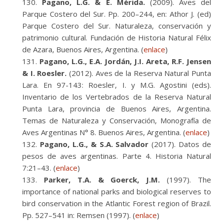
Pagano, L.G. & E. Mérida.
(2009). Aves del
Parque Costero del Sur. Pp. 200–244, en: Athor J. (ed)
Parque Costero del Sur. Naturaleza, conservación y
patrimonio cultural. Fundación de Historia Natural Félix
de Azara, Buenos Aires, Argentina. (
enlace
)
Pagano, L.G., E.A. Jordán, J.I. Areta, R.F. Jensen
& I. Roesler.
(2012). Aves de la Reserva Natural Punta
Lara. En 97-143: Roesler, I. y M.G. Agostini (eds).
Inventario de los Vertebrados de la Reserva Natural
Punta Lara, provincia de Buenos Aires, Argentina.
Temas de Naturaleza y Conservación, Monografía de
Aves Argentinas N° 8. Buenos Aires, Argentina. (
enlace
)
Pagano, L.G., & S.A. Salvador
(2017). Datos de
pesos de aves argentinas. Parte 4. Historia Natural
7:21–43. (
enlace
)
Parker, T.A. & Goerck, J.M.
(1997). The
importance of national parks and biological reserves to
bird conservation in the Atlantic Forest region of Brazil.
Pp. 527–541 in: Remsen (1997). (
enlace
)