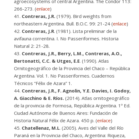
agroecosystems of central Argentina. The Condor 113:
266-273. (
enlace
)
Contreras, J.R.
(1979). Bird weights from
northeastern Argentina. Bull. B.O.C. 99: 21-24 (
enlace
)
Contreras, J.R
. (1981). Lista preliminar de la
avifauna correntina. I. No Passeriformes. Historia
Natural 2: 21-28.
Contreras, J.R., Berry, L.M., Contreras, A.O.,
Bertonatti, C.C. & Utges, E.E
. (1990). Atlas
Ornitogeográfico de la Provincia del Chaco – República
Argentina. Vol. 1. No Passeriformes. Cuadernos
Técnicos “Félix de Azara” 1.
Contreras, J.R., F. Agnolin, Y.E. Davies, I. Godoy,
A. Giacchino & E. Ríos.
(2014). Atlas ornitogeográfico
de la provincia de Formosa, República Argentina. 1º Ed.
Ciudad Autónoma de Buenos Aires: Fundación de
Historia Natural Félix de Azara. 450 p. (
enlace
)
Chatellenaz, M.L
. (2005). Aves del Valle del Río
Paraná en la Provincia del Chaco, Argentina: Riqueza,