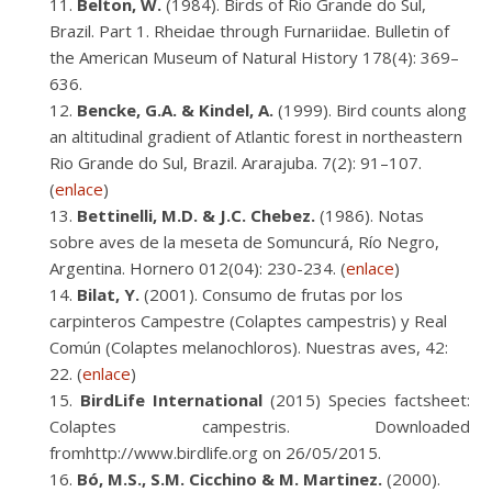
Belton, W.
(1984). Birds of Rio Grande do Sul,
Brazil. Part 1. Rheidae through Furnariidae. Bulletin of
the American Museum of Natural History 178(4): 369–
636.
Bencke, G.A. & Kindel, A.
(1999). Bird counts along
an altitudinal gradient of Atlantic forest in northeastern
Rio Grande do Sul, Brazil. Ararajuba. 7(2): 91–107.
(
enlace
)
Bettinelli, M.D. & J.C. Chebez.
(1986). Notas
sobre aves de la meseta de Somuncurá, Río Negro,
Argentina. Hornero 012(04): 230-234. (
enlace
)
Bilat, Y.
(2001). Consumo de frutas por los
carpinteros Campestre (Colaptes campestris) y Real
Común (Colaptes melanochloros). Nuestras aves, 42:
22. (
enlace
)
BirdLife International
(2015) Species factsheet:
Colaptes campestris. Downloaded
fromhttp://www.birdlife.org on 26/05/2015.
Bó, M.S., S.M. Cicchino & M. Martinez.
(2000).