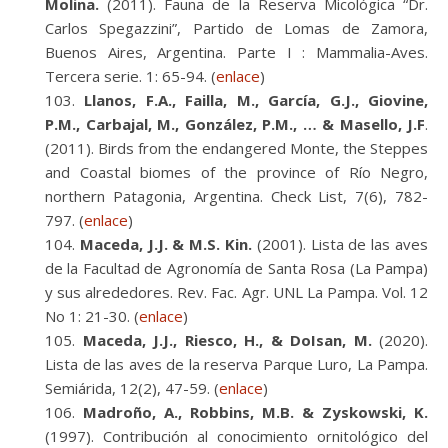
Molina.
(2011). Fauna de la Reserva Micológica “Dr.
Carlos Spegazzini”, Partido de Lomas de Zamora,
Buenos Aires, Argentina. Parte I : Mammalia-Aves.
Tercera serie. 1: 65-94. (
enlace
)
Llanos, F.A., Failla, M., García, G.J., Giovine,
P.M., Carbajal, M., González, P.M., … & Masello, J.F
.
(2011). Birds from the endangered Monte, the Steppes
and Coastal biomes of the province of Río Negro,
northern Patagonia, Argentina. Check List, 7(6), 782-
797. (
enlace
)
Maceda, J.J. & M.S. Kin.
(2001). Lista de las aves
de la Facultad de Agronomía de Santa Rosa (La Pampa)
y sus alrededores. Rev. Fac. Agr. UNL La Pampa. Vol. 12
No 1: 21-30. (
enlace
)
Maceda, J.J., Riesco, H., & DoIsan, M.
(2020).
Lista de las aves de la reserva Parque Luro, La Pampa.
Semiárida, 12(2), 47-59. (
enlace
)
Madroño, A., Robbins, M.B. & Zyskowski, K.
(1997). Contribución al conocimiento ornitológico del