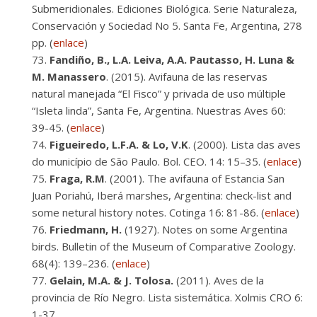
Submeridionales. Ediciones Biológica. Serie Naturaleza,
Conservación y Sociedad No 5. Santa Fe, Argentina, 278
pp. (
enlace
)
Fandiño, B., L.A. Leiva, A.A. Pautasso, H. Luna &
M. Manassero
. (2015). Avifauna de las reservas
natural manejada “El Fisco” y privada de uso múltiple
“Isleta linda”, Santa Fe, Argentina. Nuestras Aves 60:
39-45. (
enlace
)
Figueiredo, L.F.A. & Lo, V.K
. (2000). Lista das aves
do município de São Paulo. Bol. CEO. 14: 15–35. (
enlace
)
Fraga, R.M
. (2001). The avifauna of Estancia San
Juan Poriahú, Iberá marshes, Argentina: check-list and
some netural history notes. Cotinga 16: 81-86. (
enlace
)
Friedmann, H.
(1927). Notes on some Argentina
birds. Bulletin of the Museum of Comparative Zoology.
68(4): 139–236. (
enlace
)
Gelain, M.A. & J. Tolosa.
(2011). Aves de la
provincia de Río Negro. Lista sistemática. Xolmis CRO 6:
1-37.