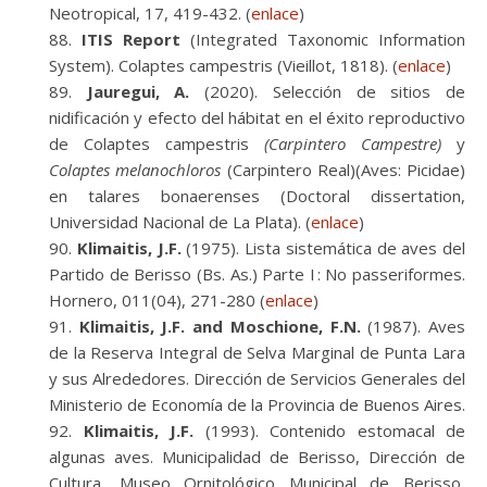
Neotropical, 17, 419-432. (
enlace
)
ITIS Report
(Integrated Taxonomic Information
System). Colaptes campestris (Vieillot, 1818). (
enlace
)
Jauregui, A.
(2020). Selección de sitios de
nidificación y efecto del hábitat en el éxito reproductivo
de Colaptes campestris
(Carpintero Campestre)
y
Colaptes melanochloros
(Carpintero Real)(Aves: Picidae)
en talares bonaerenses (Doctoral dissertation,
Universidad Nacional de La Plata). (
enlace
)
Klimaitis, J.F.
(1975). Lista sistemática de aves del
Partido de Berisso (Bs. As.) Parte I : No passeriformes.
Hornero, 011(04), 271-280 (
enlace
)
Klimaitis, J.F. and Moschione, F.N.
(1987). Aves
de la Reserva Integral de Selva Marginal de Punta Lara
y sus Alrededores. Dirección de Servicios Generales del
Ministerio de Economía de la Provincia de Buenos Aires.
Klimaitis, J.F.
(1993). Contenido estomacal de
algunas aves. Municipalidad de Berisso, Dirección de
Cultura, Museo Ornitológico Municipal de Berisso,