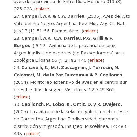
aves de la provincia de Entre Ríos. Hornero 013 (3):
225-228. (
enlace
)
Camperi, A.R. & C.A. Darrieu
. (2005). Aves del Alto
Valle del Río Negro, Argentina. Rev. Mus. Arg. Cs. Nat.
(n.s.) 7 (1): 51-56. Buenos Aires. (
enlace
)
Camperi, A.R., C.A. Darrieu, P.G. Grilli & F.
Burgos.
(2012). Avifauna de la provincia de Jujuy,
Argentina: lista de especies (no Passeriformes). Acta
Zoológica Lilloana 56 (1-2): 82-140 (
enlace
)
Canavelli, S., M.E. Zaccagnini, J. Torresín, N.
Calamari, M. de la Paz Duccomun & P. Capllonch.
(2004). Monitoreo extensivo de aves en el centro-sur
de Entre Ríos. Insugeo, Miscelánea 12: 349-362.
(
enlace
)
Capllonch, P., Lobo, R., Ortiz, D. y R. Ovejero.
(2005). La avifauna de la selva de galería en el noreste
de Corrientes, Argentina: Biodiversidad, patrones
distribución y migración. Insugeo, Miscelánea, 14: 483-
498. (
enlace
)