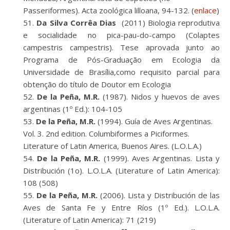
Passeriformes). Acta zoológica lilloana, 94-132. (
enlace
)
Da Silva Corrêa Dias
(2011) Biologia reprodutiva
e socialidade no pica-pau-do-campo (Colaptes
campestris campestris). Tese aprovada junto ao
Programa de Pós-Graduação em Ecologia da
Universidade de Brasília,como requisito parcial para
obtenção do título de Doutor em Ecologia
De la Peña, M.R.
(1987). Nidos y huevos de aves
argentinas (1º Ed.): 104-105
De la Peña, M.R.
(1994). Guía de Aves Argentinas.
Vol. 3. 2nd edition. Columbiformes a Piciformes.
Literature of Latin America, Buenos Aires. (L.O.L.A.)
De la Peña, M.R.
(1999). Aves Argentinas. Lista y
Distribución (1o). L.O.L.A. (Literature of Latin America):
108 (508)
De la Peña, M.R.
(2006). Lista y Distribución de las
Aves de Santa Fe y Entre Ríos (1º Ed.). L.O.L.A.
(Literature of Latin America): 71 (219)