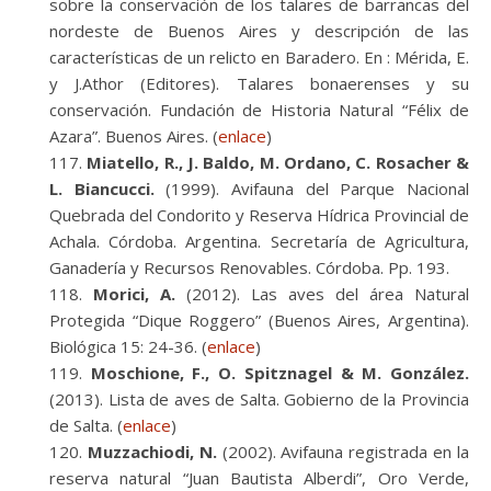
sobre la conservación de los talares de barrancas del
nordeste de Buenos Aires y descripción de las
características de un relicto en Baradero. En : Mérida, E.
y J.Athor (Editores). Talares bonaerenses y su
conservación. Fundación de Historia Natural “Félix de
Azara”. Buenos Aires. (
enlace
)
Miatello, R., J. Baldo, M. Ordano, C. Rosacher &
L. Biancucci.
(1999). Avifauna del Parque Nacional
Quebrada del Condorito y Reserva Hídrica Provincial de
Achala. Córdoba. Argentina. Secretaría de Agricultura,
Ganadería y Recursos Renovables. Córdoba. Pp. 193.
Morici, A.
(2012). Las aves del área Natural
Protegida “Dique Roggero” (Buenos Aires, Argentina).
Biológica 15: 24-36. (
enlace
)
Moschione, F., O. Spitznagel & M. González.
(2013). Lista de aves de Salta. Gobierno de la Provincia
de Salta. (
enlace
)
Muzzachiodi, N.
(2002). Avifauna registrada en la
reserva natural “Juan Bautista Alberdi”, Oro Verde,