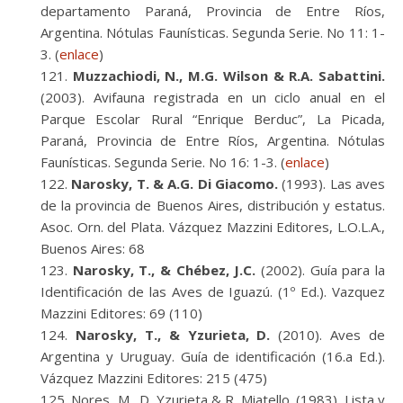
departamento Paraná, Provincia de Entre Ríos,
Argentina. Nótulas Faunísticas. Segunda Serie. No 11: 1-
3. (
enlace
)
Muzzachiodi, N., M.G. Wilson & R.A. Sabattini.
(2003). Avifauna registrada en un ciclo anual en el
Parque Escolar Rural “Enrique Berduc”, La Picada,
Paraná, Provincia de Entre Ríos, Argentina. Nótulas
Faunísticas. Segunda Serie. No 16: 1-3. (
enlace
)
Narosky, T. & A.G. Di Giacomo.
(1993). Las aves
de la provincia de Buenos Aires, distribución y estatus.
Asoc. Orn. del Plata. Vázquez Mazzini Editores, L.O.L.A.,
Buenos Aires: 68
Narosky, T., & Chébez, J.C.
(2002). Guía para la
Identificación de las Aves de Iguazú. (1º Ed.). Vazquez
Mazzini Editores: 69 (110)
Narosky, T., & Yzurieta, D.
(2010). Aves de
Argentina y Uruguay. Guía de identificación (16.a Ed.).
Vázquez Mazzini Editores: 215 (475)
Nores, M., D. Yzurieta & R. Miatello. (1983). Lista y