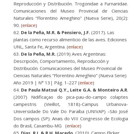
Reproducción y Distribución. Trogonidae a Furnariidae.
Comunicaciones del Museo Provincial de Ciencias
Naturales “Florentino Ameghino” (Nueva Serie), 20(2):
90. (
enlace
)
De la Peña, M.R. & Pensiero, J.F.
(2017). Las
plantas como recurso alimenticio de las aves. Ediciones
UNL, Santa Fe, Argentina. (
enlace
)
De la Peña, M.R.
(2019) Aves Argentinas:
Descripción, Comportamiento, Reproducción y
Distribución. Comunicaciones del Museo Provincial de
Ciencias Naturales “Florentino Ameghino” (Nueva Serie)
Año 2019 | N° 13| Pág. 1-227 (
enlace
)
De Paula Matsui Q.Y., Leite G.A. & Monteiro A.R
.
(2007) Nidificaçao do pica-pau-do-campo colaptes
campestris (Vieillot, 1818)-Campus Urbanova-
Universidade Do Vale Do Paraíba (UNIVAP) –São José
Dos campos (SP). Anais do VIII Congresso de Ecologia
do Brasil, Caxambu-MG (
enlace
)
Dias, R.I. & R.H. Macedo.
(2010). Campo Flicker