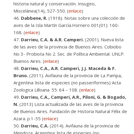
historia natural y conservación. Insugeo,
Miscelánea(14), 527-550. (
enlace
)
Dabbene, R.
(1918). Notas sobre una colección de
aves de la Isla Martín García.Hornero 001(01): 160-
168. (
enlace
)
Darrieu, C.A. & A.R. Camperi.
(2001). Nueva lista
de las aves de la provincia de Buenos Aires. Cobiobo
No 3- Probiota No 2. Sec. de Política Ambiental. UNLP.
Buenos Aires. (
enlace
)
Darrieu, C.A., A.R. Camperi, J.J. Maceda & F.
Bruno.
(2011). Avifauna de la provincia de La Pampa,
Argentina: lista de especies (no passeriformes) Acta
Zoologica Lilloana. 55: 64 – 108. (
enlace
)
Darrieu, C.A., Camperi, A.R., Piloni, G. & Bogado,
N.
(2013) Lista actualizada de las aves de la provincia
de Buenos Aires. Fundación de Historia Natural Félix de
Azara. p.1-55 (
enlace
)
Darrieu, C.A.
(2014). Avifauna de la provincia de
Mendoza, Argentina: lista de especies (no