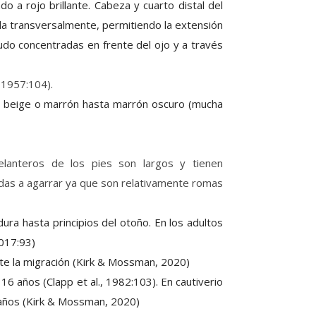
o a rojo brillante. Cabeza y cuarto distal del
ada transversalmente, permitiendo la extensión
nudo concentradas en frente del ojo y a través
 1957:104).
s beige o marrón hasta marrón oscuro (mucha
anteros de los pies son largos y tienen
das a agarrar ya que son relativamente romas
 dura hasta principios del otoño. En los adultos
2017:93)
te la migración
(Kirk & Mossman, 2020)
16 años (Clapp et al., 1982:103). En cautiverio
años (Kirk & Mossman, 2020)