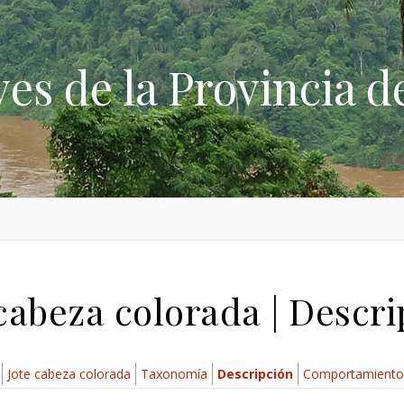
ves de la Provincia d
cabeza colorada | Descr
Jote cabeza colorada
Taxonomía
Descripción
Comportamiento