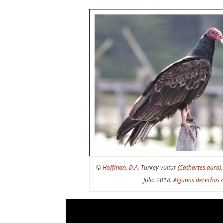
©
Hoffman, D.A
. Turkey vultur (
Cathartes aura
)
Julio 2018.
Algunos derechos 