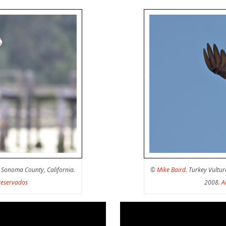
. Sonoma County, California.
©
Mike Baird
. Turkey Vulture
reservados
2008.
A