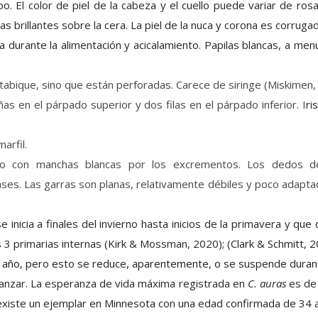
 El color de piel de la cabeza y el cuello puede variar de rosad
as brillantes sobre la cera. La piel de la nuca y corona es corrug
iga durante la alimentación y acicalamiento. Papilas blancas, a me
tabique, sino que están perforadas. Carece de siringe (Miskimen,
ñas en el párpado superior y dos filas en el párpado inferior. I
ri
arfil.
o con manchas blancas por los excrementos. Los dedos del
ses. Las garras son planas, relativamente débiles y poco adapta
e inicia a finales del invierno hasta inicios de la primavera y que
s 3 primarias internas (Kirk & Mossman, 2020);
(Clark & Schmitt, 
l año, pero esto se reduce, aparentemente, o se suspende duran
nzar. La esperanza de vida máxima registrada en
C. auras
es de 
xiste un ejemplar en
Minnesota
con una edad confirmada de 34 