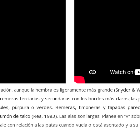
ración, aunque la hembra es ligeramente más grande
(
Snyder & Wi
emeras terciarias y secundarias con los bordes más claros; las
azules, púrpura o verdes. Remeras, timoneras y tapadas pare
lumón de talco (Rea, 1983).
Las alas son largas. Planea en “V” sobr
sale con relación a las patas cuando vuela o está asentado y a s