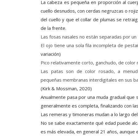
La cabeza es pequeña en proporción al cuerpo.
cuello desnudos, con cerdas negruzcas o rojiz
del cuello y que el collar de plumas se retra
de la frente.
Las fosas nasales no están separadas por un 
El ojo tiene una sola fila incompleta de pesta
variación)
Pico relativamente corto, ganchudo, de color m
Las patas son de color rosado, a menud
pequeñas membranas interdigitales en sus ba
(Kirk & Mossman, 2020)
Anualmente pasa por una
muda
gradual que s
generalmente es completa, finalizando con la
Las remeras y timoneras mudan a lo largo de
No se sabe exactamente qué edad puede alca
es más elevada, en general 21 años, aunque e