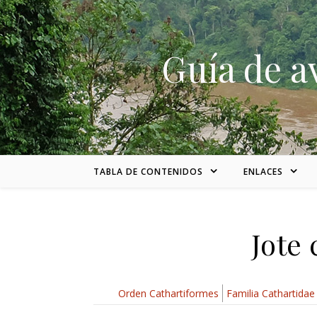
Skip to content
Guía de a
TABLA DE CONTENIDOS
ENLACES
Jote 
Orden Cathartiformes
Familia Cathartidae