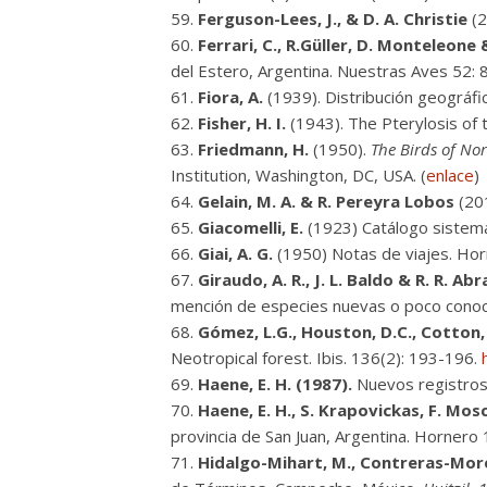
Ferguson-Lees, J., & D. A. Christie
(2
Ferrari, C., R.Güller, D. Monteleone
del Estero, Argentina. Nuestras Aves 52: 
Fiora, A.
(1939). Distribución geográfi
Fisher, H. I.
(1943). The Pterylosis of 
Friedmann, H.
(1950).
The Birds of Nor
Institution, Washington, DC, USA. (
enlace
)
Gelain, M. A. & R. Pereyra Lobos
(201
Giacomelli, E.
(1923) Catálogo sistemát
Giai, A. G.
(1950) Notas de viajes. Hor
Giraudo, A. R., J. L. Baldo & R. R. A
mención de especies nuevas o poco conocida
Gómez, L.G., Houston, D.C., Cotton, 
Neotropical forest. Ibis. 136(2): 193-196.
Haene, E. H. (1987).
Nuevos registros 
Haene, E. H., S. Krapovickas, F. Mo
provincia de San Juan, Argentina. Hornero 1
Hidalgo-Mihart, M., Contreras-Moren