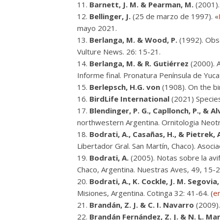
Barnett, J. M. & Pearman, M.
(2001)
Bellinger, J.
(25 de marzo de 1997). «
mayo 2021.
Berlanga, M. & Wood, P.
(1992). Obse
Vulture News. 26: 15-21.
Berlanga, M. & R. Gutiérrez
(2000). A
Informe final. Pronatura Península de Yuca
Berlepsch, H.G. von
(1908). On the bi
BirdLife International
(2021) Specie
Blendinger, P. G., Capllonch, P., & Al
northwestern Argentina. Ornitologia Neotr
Bodrati, A., Casañas, H., & Pietrek, 
Libertador Gral. San Martín, Chaco). Asocia
Bodrati, A.
(2005). Notas sobre la avi
Chaco, Argentina. Nuestras Aves, 49, 15-2
Bodrati, A., K. Cockle, J. M. Segovia, 
Misiones, Argentina. Cotinga 32: 41-64. (
e
Brandán, Z. J. & C. I. Navarro
(2009).
Brandán Fernández, Z. J. & N. L. Ma