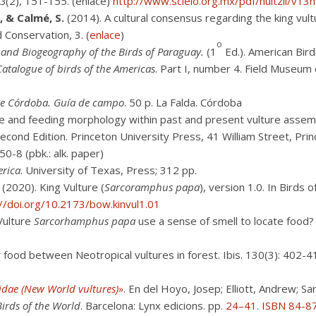
3
(2), 151-155. (enlace)
http://www.sci
elo.org.mx/pdf/huitzil/v13
, & Calmé, S.
(2014). A cultural consensus regarding the king vultu
 Conservation, 3. (
enlace
)
o
n and Biogeography of the Birds of Paraguay.
(1
Ed.). American Birdi
Catalogue of birds of the Americas
. Part I, number 4. Field Museum 
 de Córdoba. Guía de campo
. 50 p. La Falda. Córdoba
ize and feeding morphology within past and present vulture assem
Second Edition. Princeton University Press, 41 William Street, P
0-8 (pbk.: alk. paper)
erica
. University of Texas, Press; 312 pp.
r
(2020). King Vulture (
Sarcoramphus papa
), version 1.0. In Birds 
://doi.org/10.2173/bow.kinvul1.01
Vulture
Sarcorhamphus papa
use a sense of smell to locate food? 
 food between Neotropical vultures in forest. Ibis. 130(3): 402-4
idae (New World vultures)»
. En del Hoyo, Josep; Elliott, Andrew; Sar
irds of the World
. Barcelona: Lynx edicions. pp.
24–41
.
ISBN
84-8