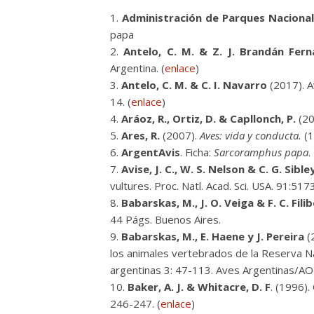
Administración de Parques Naciona
papa
Antelo, C. M. & Z. J. Brandán Fe
Argentina. (
enlace
)
Antelo, C. M. & C. I. Navarro
(2017). A
14. (
enlace
)
Aráoz, R., Ortiz, D. & Capllonch, P.
(20
Ares, R.
(2007).
Aves: vida y conducta.
(1
ArgentAvis
. Ficha:
Sarcoramphus papa
.
Avise, J. C., W. S. Nelson & C. G. Sible
vultures. Proc. Natl. Acad. Sci. USA. 91:51
Babarskas, M., J. O. Veiga & F. C. Fili
44 Págs. Buenos Aires.
Babarskas, M., E. Haene y J. Pereira
(2
los animales vertebrados de la Reserva N
argentinas 3: 47-113. Aves Argentinas/AO
Baker, A. J. & Whitacre, D. F
. (1996).
246-247. (
enlace
)