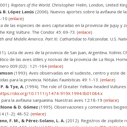
001).
Raptors of the World
. Christopher Helm, London, United Ki
 & B. López Lanús
(2006). Nuevos aportes sobre la avifauna de la
8-10 (
enlace
)
ca de las especies de aves capturadas en la provincia de Jujuy y z
the King Vulture. The Condor 45: 69-73. (
enlace
)
th and Middle America. Part XI. Cathartidae to Falconidae.
U.S. Nati
1). Lista de aves de la provincia de San Juan, Argentina. Xolmis C
ico de las aves útiles y nocivas de la provincia de La Rioja. Hor
nero 009 (02) : 121-164 (
enlace
)
bramson
(1993). Aves observadas en el sudeste, centro y este de M
s para la provincia. Nótulas Faunísticas 49: 1-13. (
enlace
)
P. & Tye, A.
(1994). The role of Greater Yellow-headed Vulture
https://doi.org/10.1111/j.1474-919X.1994.tb01084.x
para la avifauna sanjuanina. Nuestras aves 12:18-19 (
enlace
)
schione & D. Gómez
(1995). Observaciones y comentarios biogeogr
4 (1-2): 48-52. (
enlace
)
o, F. M., & Pérez-Solano, L. A.
(2012). Registros de zopilote 