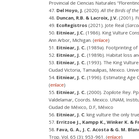
Provincial de Ciencias Naturales “Florent
Del Hoyo, J.
(2020).
All the Birds of th
Duncan, R.B. & Lacroix, J.V.
(2001). Fi
EcoRegistros
(2021). Jote Real (
Sarc
Eitniear, J.C.
(1986). King Vulture Cons
Ann Arbor, Michigan. (
enlace
)
Eitniear, J. C.
(1989a). Footprinting of 
Eitniear, J. C.
(1989b). Habitat loss an
Eitniear, J. C.
(1993). The King Vulture
Ciudad Victoria, Tamaulipas, Mexico. Univ
Eitniear, J. C.
(1996). Estimating Age Cl
(
enlace
)
Eitniear, J. C.
(2000). Zopilote Rey. Pp
Valdelamar, Coords. Mexico. UNAM, Institu
Ciudad de México, D.F, México
Eitniear, J. C
. king vulture the only tru
Erritzoe J., Kampp K., Winker K. & Fr
Fava, G. A., J. C. Acosta & G. M. Blan
Trop. Vol. 65 (3): 953-961. (
enlace
)