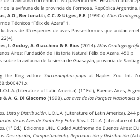
r de la avifauna correntina I. No paseriformes. Historia natural 2
ar de la avifauna de la provincia de Formosa, República Argentina. H
as, A.O., Bertonatti, C.C. & Utges, E.E.
(1990a).
Atlas Ornitogeog
nos Técnicos “Félix de Azara” 1.
uctivos de 45 especies de aves Passeriformes que anidan en el va
 22(4).
vies, I. Godoy, A. Giacchino & E. Ríos
(2014).
Atlas Ornitogeográfi
enos Aires: Fundación de Historia Natural Félix de Azara. 450 p
 sobre la avifauna de la sierra de Guasayán, provincia de Santia
g the King vulture
Sarcoramphus papa
at Naples Zoo. Int. Z
968.tb00471.x
 L.O.L.A. (Literature of Latin America). (1º Ed.), Buenos Aires, Arge
as & A. G. Di Giacomo
(1998).
Las aves de los Parques Nacionales d
as. Lista y Distribución
. L.O.L.A. (Literature of Latin America). 244 p
bución de las Aves de Santa Fe y Entre Ríos
. L.O.L.A. (Literature of 
as
. (1º Ed.). Ediciones UNL; Ciudad Autónoma de Buenos Aires: EU
as. Descripción, Comportamiento, Reproducción y Distribución
(Act