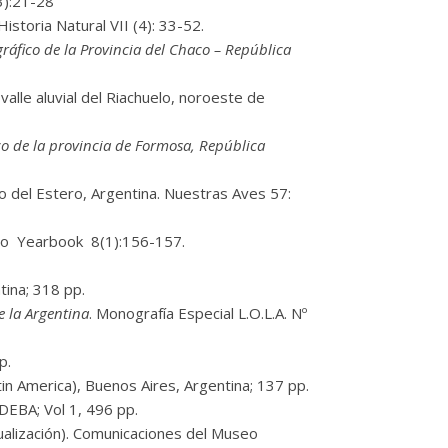
(3):21-28
istoria Natural VII (4): 33-52.
ráfico de la Provincia del Chaco – República
lle aluvial del Riachuelo, noroeste de
co de la provincia de Formosa, República
go del Estero, Argentina. Nuestras Aves 57:
oo Yearbook 8(1):156-157.
ntina; 318 pp.
e la Argentina
. Monografía Especial L.O.L.A. Nº
p.
Latin America), Buenos Aires, Argentina; 137 pp.
DEBA; Vol 1, 496 pp.
ualización). Comunicaciones del Museo