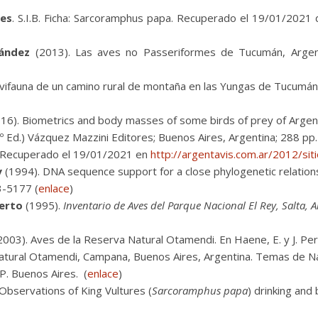
les
. S.I.B. Ficha: Sarcoramphus papa. Recuperado el 19/01/2021 
rnández
(2013). Las aves no Passeriformes de Tucumán, Argenti
vifauna de un camino rural de montaña en las Yungas de Tucumán (A
16). Biometrics and body masses of some birds of prey of Argenti
º Ed.) Vázquez Mazzini Editores; Buenos Aires, Argentina; 288 pp.
 Recuperado el 19/01/2021 en
http://argentavis.com.ar/2012/si
y
(1994). DNA sequence support for a close phylogenetic relati
73-5177 (
enlace
)
berto
(1995).
Inventario de Aves del Parque Nacional El Rey, Salta, A
003). Aves de la Reserva Natural Otamendi. En Haene, E. y J. Per
atural Otamendi, Campana, Buenos Aires, Argentina. Temas de N
P. Buenos Aires. (
enlace
)
 Observations of King Vultures (
Sarcoramphus papa
) drinking and