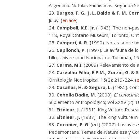
Argentina. Nótulas Faunísticas. Segunda Ser
Burgos, F. G., J. L. Baldo & F. M. Corn
Jujuy. (
enlace
)
Campbell, K.E. Jr
. (1943). The non-pa
118, Royal Ontario Museum, Toronto, Onta
Camperi, A. R. (
1990). Notas sobre una
Capllonch, P.
(1997). La avifauna de l
Lillo, Universidad Nacional de Tucumán, 15
Carma, M.I.
(2009) Relevamiento de av
Carvalho Filho, E.P.M., Zorzin, G. & 
Ornitología Neotropical. 15(2): 219-224. (
e
Casañas, H. & Segura, L.
(1985). Cónd
Cebolla Badie, M.
(2000).
El conocimi
Suplemento Antropológico; Vol XXXV (2). U
Eitniear, J.
(1981). King Vulture Resear
Eitniear, J.
(1987). The King Vulture in
Coconier, E. G.
(ed.) (2007). Las aves 
Pedemontana. Temas de Naturaleza y Cons