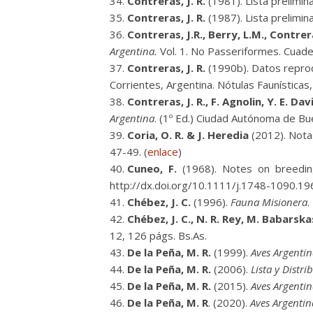
Contreras, J. R.
(1981). Lista prelimina
Contreras, J. R.
(1987). Lista prelimin
Contreras, J.R., Berry, L.M., Contrer
Argentina.
Vol. 1. No Passeriformes. Cuader
Contreras, J. R.
(1990b). Datos reprod
Corrientes, Argentina. Nótulas Faunísticas,
Contreras, J. R., F. Agnolin, Y. E. Da
Argentina
. (1º Ed.) Ciudad Autónoma de Bu
Coria, O. R. & J. Heredia
(2012). Notas
47-49. (
enlace
)
Cuneo, F.
(1968). Notes on breedin
http://dx.doi.org/10.1111/j.1748-1090.1
Chébez, J. C.
(1996).
Fauna Misionera
.
Chébez, J. C., N. R. Rey, M. Babarsk
12, 126 págs. Bs.As.
De la Peña, M. R.
(1999).
Aves Argentin
De la Peña, M. R.
(2006).
Lista y Distri
De la Peña, M. R.
(2015).
Aves Argentin
De la Peña, M. R
. (2020).
Aves Argentin