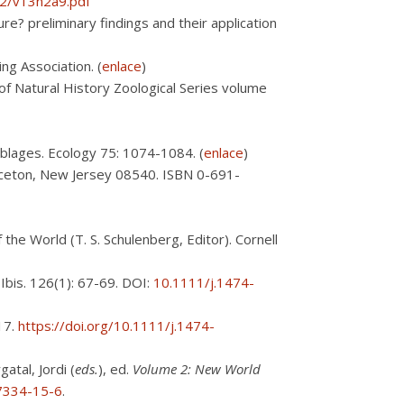
n2/v13n2a9.pdf
re? preliminary findings and their application
ng Association. (
enlace
)
of Natural History Zoological Series volume
blages. Ecology 75: 1074-1084. (
enlace
)
rinceton, New Jersey 08540. ISBN 0-691-
of the World (T. S. Schulenberg, Editor). Cornell
Ibis. 126(1): 67-69. DOI:
10.1111/j.1474-
17.
https://doi.org/10.1111/j.1474-
gatal, Jordi (
eds.
), ed.
Volume 2: New World
7334-15-6
.