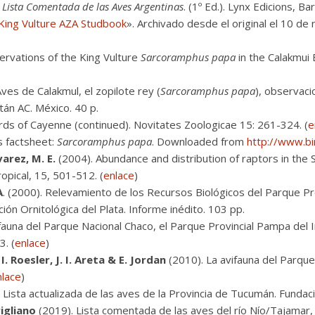
.
Lista Comentada de las Aves Argentinas
. (1º Ed.). Lynx Edicions, Ba
King Vulture AZA Studbook
». Archivado desde el original el 10 d
rvations of the King Vulture
Sarcoramphus papa
in the Calakmui
ves de Calakmul, el zopilote rey (
Sarcoramphus papa
), observaci
tán AC. México. 40 p.
rds of Cayenne (continued). Novitates Zoologicae 15: 261-324. (
e
s factsheet:
Sarcoramphus papa
. Downloaded from
http://www.bir
varez, M. E.
(2004). Abundance and distribution of raptors in the Si
opical, 15, 501-512. (
enlace
)
A
. (2000). Relevamiento de los Recursos Biológicos del Parque P
ción Ornitológica del Plata. Informe inédito. 103 pp.
fauna del Parque Nacional Chaco, el Parque Provincial Pampa del I
3. (
enlace
)
I. Roesler, J. I. Areta & E. Jordan
(2010). La avifauna del Parque 
nlace
)
 Lista actualizada de las aves de la Provincia de Tucumán. Fundació
rigliano
(2019). Lista comentada de las aves del río Nío/Tajama