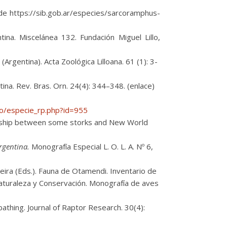
de https://sib.gob.ar/especies/sarcoramphus-
na. Miscelánea 132. Fundación Miguel Lillo,
rgentina). Acta Zoológica Lilloana. 61 (1): 3-
na. Rev. Bras. Orn. 24(4): 344–348. (enlace)
tio/especie_rp.php?id=955
onship between some storks and New World
rgentina.
Monografía Especial L. O. L. A. Nº 6,
eira (Eds.). Fauna de Otamendi. Inventario de
aturaleza y Conservación. Monografía de aves
 bathing. Journal of Raptor Research. 30(4):