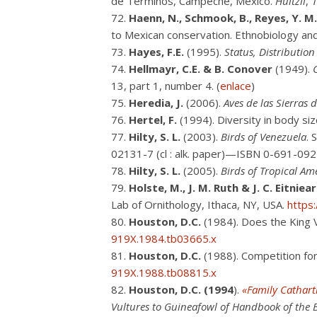
de Términos, Campeche, México.
Huitzil
,
1
Haenn, N., Schmook, B., Reyes, Y. M.
to Mexican conservation. Ethnobiology and
Hayes, F.E.
(1995).
Status, Distributio
Hellmayr, C.E. & B. Conover
(1949).
13, part 1, number 4. (
enlace
)
Heredia, J.
(2006).
Aves de las Sierras
Hertel, F.
(1994). Diversity in body s
Hilty, S. L.
(2003).
Birds of Venezuela
. 
02131-7 (cl : alk. paper)—ISBN 0-691-0925
Hilty, S.
L.
(2005).
Birds of Tropical Am
Holste, M., J. M. Ruth & J. C. Eitniea
Lab of Ornithology, Ithaca, NY, USA.
https
Houston, D.C.
(1984). Does the King 
919X.1984.tb03665.x
Houston, D.C.
(1988). Competition for
919X.1988.tb08815.x
Houston, D.C. (1994
).
«Family Cathart
Vultures to Guineafowl of Handbook of the B