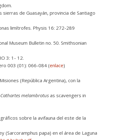
ngdom.
s sierras de Guasayán, provincia de Santiago
onas limítrofes. Physis 16: 272-289
onal Museum Bulletin no. 50. Smithsonian
RO 3: 1- 12.
nero 003 (01): 066-084 (
enlace
)
isiones (República Argentina), con la
s
Cathartes melambrotus
as scavengers in
áficos sobre la avifauna del este de la
rey (Sarcoramphus papa) en el área de Laguna