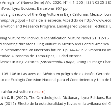
ino Ameghino” (Nueva Serie) Año 2020; N° 4: 1-255| ISSN 0325-38
e World
. Lynx Edicions, Barcelona; 967 pp.
rst sight record of the King Vulture in Baja California, Mexico. Jou
oramphus papa
) – Ficha de la especie. Accedido de http://www.ec
ervation and Research Program. Endangered Species Technical Bulle
King Vulture for Individual Identification. Vulture News 21: 12-15.
d shooting threatens King Vulture in Mexico and Central America.
 in Mesoamerica: an uncertain future. Pp. 44-47 in V Simposium In
ersidad Autonoma de Tamaulipas, Ciudad Victoria.
asses in King Vultures (
Sarcoramphus papa
) Using Plumage Chara
. 105-106 in Las aves de México en peligro de extinción. Gerard
to de Ecologia Comision Nacional para el Conocimiento y Uso de 
e rainforest vulture (
enlace
)
ith C. B.
(2007). The Ornithologist’s Dictionary. Lynx Edicions. Ba
co
(2017). Efecto de la estacionalidad y lluvias en la avifauna del 