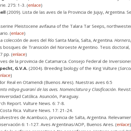
ie. 275: 1-3. (
enlace
)
ell
(2009). Lista de las aves de la Provincia de Jujuy, Argentina. Se
sserine Pleistocene avifauna of the Talara Tar Seeps, northweste
rio. (
enlace
)
 colección de aves del Río Santa María, Salta, Argentina.
Hornero
os bosques de Transición del Noroeste Argentino. Tesis doctoral, 
7 pp. (
enlace
)
es de la provincia de Catamarca. Consejo Federal de Inversiones
Specht, G.V.A.
(2004). Breeding biology of the King Vulture (
Sarc
nlace
)
or Real en Otamendi (Buenos Aires). Nuestras aves 6:5
ento mbya-guaraní de las aves. Nomenclatura y Clasificación
. Revis
niversidad Católica. Asunción, Paraguay.
ch Report. Vulture News. 6: 7-8.
 Costa Rica. Vulture News. 17: 21-24.
silvestres de Acambuco, provincia de Salta, Argentina. Relevamient
ervación 6: 1-127. Aves Argentinas/AOP, Buenos Aires. (
enlace
)