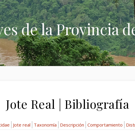
ves de la Provincia d
Jote Real | Bibliografía
tidae
Jote real
Taxonomía
Descripción
Comportamiento
Dist