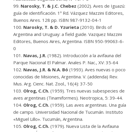
Narosky, T. & J.C. Chebez
(2002). Aves de Iguazú:
guía de identificación. 1º Rd. Vázquez Mazzini Editores,
Buenos Aires. 128 pp. ISBN 987-9132-04-1
Narosky, T. & D. Yzurieta
(2010). Birds of
Argentina and Uruguay: a field guide. Vazquez Mazzini
Editores, Buenos Aires, Argentina. ISBN 950-99063-6-
0
Navas, J.R.
(1982). Introducción a la avifauna del
Parque Nacional El Palmar. Anales P. Nac., XV: 35-64
Navas, J.R. & N.A. Bó
(1993). Aves nuevas o poco
conocidas de Misiones, Argentina. V. (addenda) Rev.
Mus. Arg. Cienc. Nat. Zool., 16(4): 37-50
Olrog, C.Ch.
(1959). Tres nuevas subespecies de
aves argentinas (Tinamiformes). Neotropica, 5: 39-44.
Olrog, C.Ch.
(1959). Las aves argentinas. Una guía
de campo. Universidad Nacional de Tucumán. Instituto
«Miguel Lillo». Tucumán, Argentina.
Olrog, C.Ch.
(1979). Nueva Lista de la Avifauna