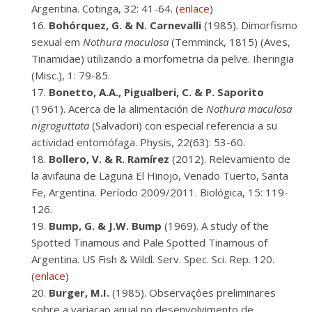
Argentina. Cotinga, 32: 41-64. (
enlace
)
Bohórquez, G. & N. Carnevalli
(1985). Dimorfismo
sexual em
Nothura maculosa
(Temminck, 1815) (Aves,
Tinamidae) utilizando a morfometria da pelve. Iheringia
(Misc.), 1: 79-85.
Bonetto, A.A., Pigualberi, C. & P. Saporito
(1961). Acerca de la alimentación de
Nothura maculosa
nigroguttata
(Salvadori) con especial referencia a su
actividad entomófaga. Physis, 22(63): 53-60.
Bollero, V. & R. Ramírez
(2012). Relevamiento de
la avifauna de Laguna El Hinojo, Venado Tuerto, Santa
Fe, Argentina. Período 2009/2011. Biológica, 15: 119-
126.
Bump, G. & J.W. Bump
(1969). A study of the
Spotted Tinamous and Pale Spotted Tinamous of
Argentina. US Fish & Wildl. Serv. Spec. Sci. Rep. 120.
(
enlace
)
Burger, M.I.
(1985). Observaçôes preliminares
sobre a variaçao anual no desenvolvimento de