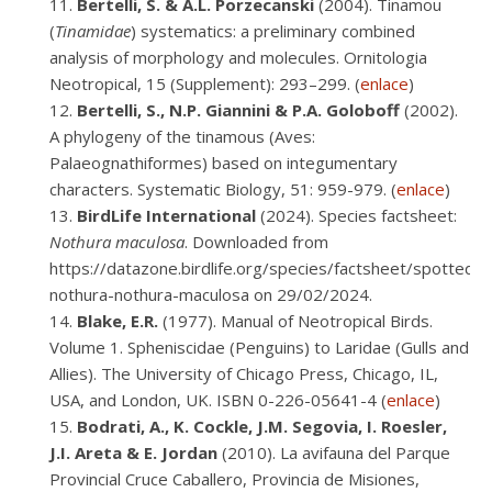
Bertelli, S. & A.L. Porzecanski
(2004). Tinamou
(
Tinamidae
) systematics: a preliminary combined
analysis of morphology and molecules. Ornitologia
Neotropical, 15 (Supplement): 293–299. (
enlace
)
Bertelli, S., N.P. Giannini & P.A. Goloboff
(2002).
A phylogeny of the tinamous (Aves:
Palaeognathiformes) based on integumentary
characters. Systematic Biology, 51: 959-979. (
enlace
)
BirdLife International
(2024). Species factsheet:
Nothura maculosa
. Downloaded from
https://datazone.birdlife.org/species/factsheet/spotted-
nothura-nothura-maculosa on 29/02/2024.
Blake, E.R.
(1977). Manual of Neotropical Birds.
Volume 1. Spheniscidae (Penguins) to Laridae (Gulls and
Allies). The University of Chicago Press, Chicago, IL,
USA, and London, UK. ISBN 0-226-05641-4 (
enlace
)
Bodrati, A., K. Cockle, J.M. Segovia, I. Roesler,
J.I. Areta & E. Jordan
(2010). La avifauna del Parque
Provincial Cruce Caballero, Provincia de Misiones,