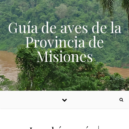
Skip to content
Guía de aves de la
Provincia de
Misiones