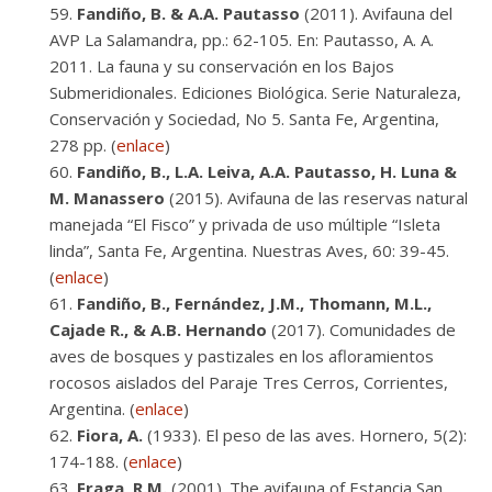
Fandiño, B. & A.A. Pautasso
(2011). Avifauna del
AVP La Salamandra, pp.: 62-105. En: Pautasso, A. A.
2011. La fauna y su conservación en los Bajos
Submeridionales. Ediciones Biológica. Serie Naturaleza,
Conservación y Sociedad, No 5. Santa Fe, Argentina,
278 pp. (
enlace
)
Fandiño, B., L.A. Leiva, A.A. Pautasso, H. Luna &
M. Manassero
(2015). Avifauna de las reservas natural
manejada “El Fisco” y privada de uso múltiple “Isleta
linda”, Santa Fe, Argentina. Nuestras Aves, 60: 39-45.
(
enlace
)
Fandiño, B., Fernández, J.M., Thomann, M.L.,
Cajade R., & A.B. Hernando
(2017). Comunidades de
aves de bosques y pastizales en los afloramientos
rocosos aislados del Paraje Tres Cerros, Corrientes,
Argentina. (
enlace
)
Fiora, A.
(1933). El peso de las aves. Hornero, 5(2):
174-188. (
enlace
)
Fraga, R.M.
(2001). The avifauna of Estancia San