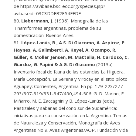
de https://avibase.bsc-eoc.org/species.jsp?
avibaseid=03C3DDFB2E54FFDF
Liebermann, J.
(1936). Monografía de las
Tinamiformes argentinas, problema de su
domesticación. Buenos Aires.
López-Lanús, B., A.S. Di Giacomo, A. Azpiroz, P.
Haynes, A. Galimberti, A. Keyel, A. Ocampo, R.
Güller, R. Moller Jensen, M. Mattalia, H. Cardoso, C.
Giarduz, G. Papini & A.G. Di Giacomo
(2013a).
Inventario focal de fauna de las estancias La Higuera,
María Concepción, La Serena y Virocay en el sitio piloto
Aguapey: Corrientes, Argentina. En pp. 179-223/277-
293/307-319/331-347/490,494-506: G. D. Marino, F.
Miñarro, M. E. Zaccagnini y B. López-Lanús (eds.).
Pastizales y sabanas del cono sur de Sudamérica:
iniciativas para su conservación en la Argentina. Temas
de Naturaleza y Conservación, Monografía de Aves
Argentinas No 9. Aves Argentinas/AOP, Fundación Vida