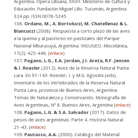
Argentina. Ópera Lilloana, XXVII. Ministerio de Cultura y
Educación. Fundación Miguel Lillo. Tucumán, Argentina.
324 pp. ISSN 0078-5245
Ordano, M., A. Bortoluzzi, M. Chatellenaz & L.
Biancucci
(2008). Respuesta a corto plazo de las aves
a la quema y al pastoreo en pastizales del Parque
Nacional Mburucuyá, Argentina. INSUGEO. Miscelánea,
17(2): 425-446. (
enlace
)
Pagano, L.G., E.A. Jordan, J.I. Areta, R.F. Jensen
& I. Roesler
(2012). Aves de la Reserva Natural Punta
Lara. En 97-143: Roesler, I. y M.G. Agostini (eds).
Inventario de los Vertebrados de la Reserva Natural
Punta Lara, provincia de Buenos Aires, Argentina.
Temas de Naturaleza y Conservación, Monografía de
Aves Argentinas, Nº 8. Buenos Aires, Argentina (
enlace
)
Pagano, L.G. & S.A. Salvador
(2017). Datos de
pesos de aves argentinas. Parte 4. Historia Natural:
21-43. (
enlace
)
Pautasso, A.A.
(2000). Catálogo del Material