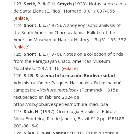
Serié, P. & C.H. Smyth
(1923). Notas sobre aves
de Santa Elena (E. Ríos). Hornero, 3(01): 037-055
(
enlace
)
Short, L.L.
(1975). A zoogeographic analysis of
the South American Chaco avifauna. Bulletin of the
American Museum of Natural History, 154(3): 165–352.
(
enlace
)
Short, L.L.
(1976). Notes on a collection of birds
from the Paraguayan Chaco. American Museum
Novitates, 2597: 1–16. (
enlace
)
S.I.B. Sistema Información Biodiversidad
.
Administración de Parques Nacionales. Ficha: Inambú
campestre –
Nothura maculosa
– (Temminck, 1815);
recuperado en febrero 2024 de
https://sib.gob.ar/especies/nothura-maculosa
Sick, H.
(1997). Ornitologia Brasileira. Editora
Nova Fronteira, Rio de Janeiro, Brazil. 912 pp. ISBN 85-
209-0816-0.
Silva, F. & M. Sander
(1981). Estudio sobre a