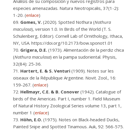
Análisis de su composición y nuevos registros para
especies amenazadas. Natura Neotropicalis, 37(1-2):
1-20. (
enlace
)
Gomes, V.
(2020). Spotted Nothura (
Nothura
maculosa
), version 1.0. In Birds of the World (T. S.
Schulenberg, Editor). Cornell Lab of Ornithology, Ithaca,
NY, USA. https://doi.org/10.2173/bow.sponot1.01
Grigera, D.E.
(1973). Alimentación de la perdiz chica
(
Nothura maculosa
) en la pampa sudoriental. Physis,
32(84): 25-36.
Hartert, E. & S. Venturi
(1909). Notes sur les
oiseaux de la République Argentine. Novit. Zool., 16:
159-267. (
enlace
)
Hellmayr, C.E. & B. Conover
(1942). Catalogue of
birds of the Americas. Part I, number 1. Field Museum
of Natural History Zoological Series volume 13, part 1,
number 1 (
enlace
)
Höhn, E.O.
(1975). Notes on Black-headed Ducks,
Painted Snipe and Spotted Tinamous. Auk, 92: 566-575.