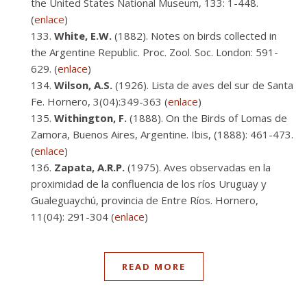
the United States National Museum, 133: 1-448.
(
enlace
)
White, E.W.
(1882). Notes on birds collected in
the Argentine Republic. Proc. Zool. Soc. London: 591-
629. (
enlace
)
Wilson, A.S.
(1926). Lista de aves del sur de Santa
Fe. Hornero, 3(04):349-363 (
enlace
)
Withington, F.
(1888). On the Birds of Lomas de
Zamora, Buenos Aires, Argentine. Ibis, (1888): 461-473.
(
enlace
)
Zapata, A.R.P.
(1975). Aves observadas en la
proximidad de la confluencia de los ríos Uruguay y
Gualeguaychú, provincia de Entre Ríos. Hornero,
11(04): 291-304 (
enlace
)
READ MORE