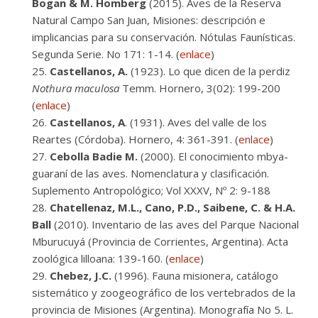
Bogan & M. Homberg
(2015). Aves de la Reserva
Natural Campo San Juan, Misiones: descripción e
implicancias para su conservación. Nótulas Faunísticas.
Segunda Serie. No 171: 1-14. (
enlace
)
Castellanos, A.
(1923). Lo que dicen de la perdiz
Nothura maculosa
Temm. Hornero, 3(02): 199-200
(
enlace
)
Castellanos, A
. (1931). Aves del valle de los
Reartes (Córdoba). Hornero, 4: 361-391. (
enlace
)
Cebolla Badie M.
(2000). El conocimiento mbya-
guaraní de las aves. Nomenclatura y clasificación.
Suplemento Antropológico; Vol XXXV, Nº 2: 9-188
Chatellenaz, M.L., Cano, P.D., Saibene, C. & H.A.
Ball
(2010). Inventario de las aves del Parque Nacional
Mburucuyá (Provincia de Corrientes, Argentina). Acta
zoológica lilloana: 139-160. (
enlace
)
Chebez, J.C.
(1996). Fauna misionera, catálogo
sistemático y zoogeográfico de los vertebrados de la
provincia de Misiones (Argentina). Monografía No 5. L.