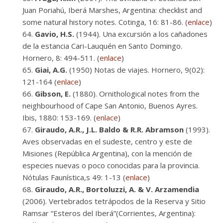
Juan Poriahú, Iberá Marshes, Argentina: checklist and
some natural history notes. Cotinga, 16: 81-86. (
enlace
)
Gavio, H.S.
(1944). Una excursión a los cañadones
de la estancia Cari-Lauquén en Santo Domingo.
Hornero, 8: 494-511. (
enlace
)
Giai, A.G.
(1950) Notas de viajes. Hornero, 9(02):
121-164 (
enlace
)
Gibson, E.
(1880). Ornithological notes from the
neighbourhood of Cape San Antonio, Buenos Ayres.
Ibis, 1880: 153-169. (
enlace
)
Giraudo, A.R., J.L. Baldo & R.R. Abramson
(1993).
Aves observadas en el sudeste, centro y este de
Misiones (República Argentina), con la mención de
especies nuevas o poco conocidas para la provincia.
Nótulas Faunística,s 49: 1-13 (
enlace
)
Giraudo, A.R., Bortoluzzi, A. & V. Arzamendia
(2006). Vertebrados tetrápodos de la Reserva y Sitio
Ramsar “Esteros del Iberá”(Corrientes, Argentina):