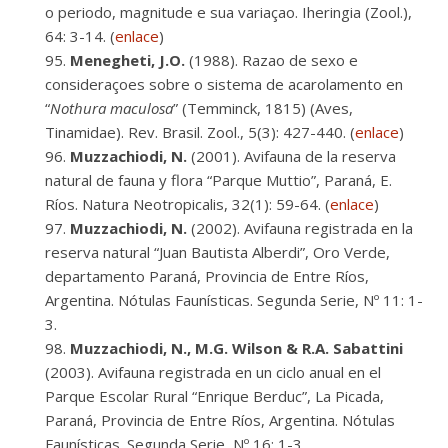
o periodo, magnitude e sua variaçao. Iheringia (Zool.),
64: 3-14. (
enlace
)
Menegheti, J.O.
(1988). Razao de sexo e
consideraçoes sobre o sistema de acarolamento en
“
Nothura maculosa
” (Temminck, 1815) (Aves,
Tinamidae). Rev. Brasil. Zool., 5(3): 427-440. (
enlace
)
Muzzachiodi, N.
(2001). Avifauna de la reserva
natural de fauna y flora “Parque Muttio”, Paraná, E.
Ríos. Natura Neotropicalis, 32(1): 59-64. (
enlace
)
Muzzachiodi, N.
(2002). Avifauna registrada en la
reserva natural “Juan Bautista Alberdi”, Oro Verde,
departamento Paraná, Provincia de Entre Ríos,
Argentina. Nótulas Faunísticas. Segunda Serie, Nº 11: 1-
3.
Muzzachiodi, N., M.G. Wilson & R.A. Sabattini
(2003). Avifauna registrada en un ciclo anual en el
Parque Escolar Rural “Enrique Berduc”, La Picada,
Paraná, Provincia de Entre Ríos, Argentina. Nótulas
Faunísticas. Segunda Serie, Nº 16: 1-3