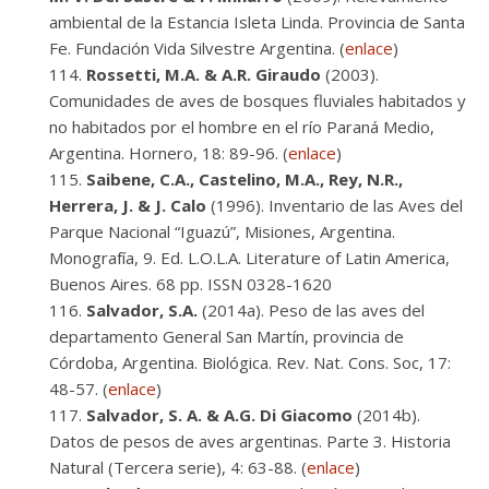
ambiental de la Estancia Isleta Linda. Provincia de Santa
Fe. Fundación Vida Silvestre Argentina. (
enlace
)
Rossetti, M.A. & A.R. Giraudo
(2003).
Comunidades de aves de bosques fluviales habitados y
no habitados por el hombre en el río Paraná Medio,
Argentina. Hornero, 18: 89-96. (
enlace
)
Saibene, C.A., Castelino, M.A., Rey, N.R.,
Herrera, J. & J. Calo
(1996). Inventario de las Aves del
Parque Nacional “Iguazú”, Misiones, Argentina.
Monografía, 9. Ed. L.O.L.A. Literature of Latin America,
Buenos Aires. 68 pp. ISSN 0328-1620
Salvador, S.A.
(2014a). Peso de las aves del
departamento General San Martín, provincia de
Córdoba, Argentina. Biológica. Rev. Nat. Cons. Soc, 17:
48-57. (
enlace
)
Salvador, S. A. & A.G. Di Giacomo
(2014b).
Datos de pesos de aves argentinas. Parte 3. Historia
Natural (Tercera serie), 4: 63-88. (
enlace
)