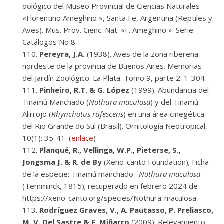
oológico del Museo Provincial de Ciencias Naturales
«Florentino Ameghino », Santa Fe, Argentina (Reptiles y
Aves). Mus. Prov. Cienc. Nat. «F. Ameghino ». Serie
Catálogos No 8.
Pereyra, J.A.
(1938). Aves de la zona ribereña
nordeste de la provincia de Buenos Aires. Memorias
del Jardín Zoológico. La Plata. Tomo 9, parte 2: 1-304
Pinheiro, R.T. & G. López
(1999). Abundancia del
Tinamú Manchado (
Nothura maculosa
) y del Tinamú
Alirrojo (
Rhynchotus rufescens
) en una área cinegética
del Rio Grande do Sul (Brasil). Ornitología Neotropical,
10(1): 35-41. (
enlace
)
Planqué, R., Vellinga, W.P., Pieterse, S.,
Jongsma J. & R. de By
(Xeno-canto Foundation); Ficha
de la especie: Tinamú manchado ·
Nothura maculosa
·
(Temminck, 1815); recuperado en febrero 2024 de
https://xeno-canto.org/species/Nothura-maculosa
Rodríguez Graves, V., A. Pautasso, P. Preliasco,
M. V. Del Sastre & F. Miñarro
(2009). Relevamiento