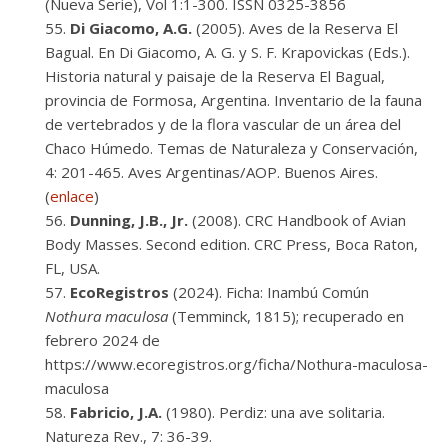
(Nueva Serie), Vol 1:1-300. ISSN 0325-3856
Di Giacomo, A.G.
(2005). Aves de la Reserva El
Bagual. En Di Giacomo, A. G. y S. F. Krapovickas (Eds.).
Historia natural y paisaje de la Reserva El Bagual,
provincia de Formosa, Argentina. Inventario de la fauna
de vertebrados y de la flora vascular de un área del
Chaco Húmedo. Temas de Naturaleza y Conservación,
4: 201-465. Aves Argentinas/AOP. Buenos Aires.
(
enlace
)
Dunning, J.B., Jr.
(2008). CRC Handbook of Avian
Body Masses. Second edition. CRC Press, Boca Raton,
FL, USA.
EcoRegistros
(2024). Ficha: Inambú Común
Nothura maculosa
(Temminck, 1815); recuperado en
febrero 2024 de
https://www.ecoregistros.org/ficha/Nothura-maculosa-
maculosa
Fabricio, J.A.
(1980). Perdiz: una ave solitaria.
Natureza Rev., 7: 36-39.