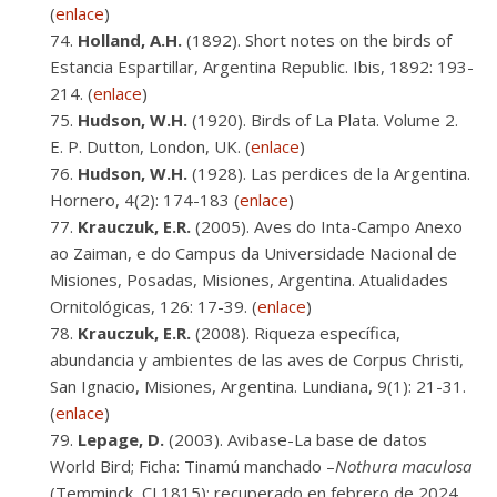
(
enlace
)
Holland, A.H.
(1892). Short notes on the birds of
Estancia Espartillar, Argentina Republic. Ibis, 1892: 193-
214. (
enlace
)
Hudson, W.H.
(1920). Birds of La Plata. Volume 2.
E. P. Dutton, London, UK. (
enlace
)
Hudson, W.H.
(1928). Las perdices de la Argentina.
Hornero, 4(2): 174-183 (
enlace
)
Krauczuk, E.R.
(2005). Aves do Inta-Campo Anexo
ao Zaiman, e do Campus da Universidade Nacional de
Misiones, Posadas, Misiones, Argentina. Atualidades
Ornitológicas, 126: 17-39. (
enlace
)
Krauczuk, E.R.
(2008). Riqueza específica,
abundancia y ambientes de las aves de Corpus Christi,
San Ignacio, Misiones, Argentina. Lundiana, 9(1): 21-31.
(
enlace
)
Lepage, D.
(2003). Avibase-La base de datos
World Bird; Ficha: Tinamú manchado –
Nothura maculosa
(Temminck, CJ 1815); recuperado en febrero de 2024