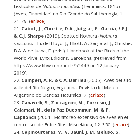
testículos de
Nothura maculosa
(Temminck, 1815)
(Aves, Tinamidae) no Rio Grande do Sul. Iheringia, 1:
71-78. (
enlace
)
Cabot, J., Christie, D.A., Jutglar, F., García, E.F.J.
& C.J. Sharpe
(2019). Spotted Nothura (
Nothura
maculosa
). In: del Hoyo, J., Elliott, A., Sargatal, J., Christie,
D.A. & de Juana, E. (eds.). Handbook of the Birds of the
World Alive. Lynx Edicions, Barcelona. (retrieved from
https://www.hbw.com/node/52449 on 12 January
2019).
Camperi, A. R. & C.A. Darrieu
(2005). Aves del alto
valle del Río Negro, Argentina. Revista del Museo
Argentino de Ciencias Naturales, 7. (
enlace
)
Canavelli, S., Zaccagnini, M., Torresin, J.,
Calamari, N., de la Paz Ducommun, M. & P.
Capllonch
(2004). Monitoreo extensivo de aves en el
centro-sur de Entre Ríos. Miscelánea, 12: 350. (
enlace
)
Capmourteres, V., V. Bauni, J. M. Meluso, S.