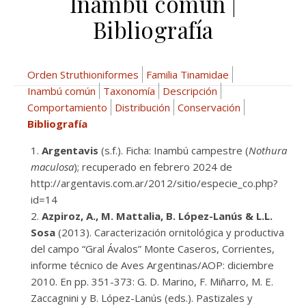
Inambú común |
Bibliografía
Orden Struthioniformes
Familia Tinamidae
Inambú común
Taxonomía
Descripción
Comportamiento
Distribución
Conservación
Bibliografía
Argentavis
(s.f.). Ficha: Inambú campestre (
Nothura
maculosa
); recuperado en febrero 2024 de
http://argentavis.com.ar/2012/sitio/especie_co.php?
id=14
Azpiroz, A., M. Mattalia, B. López-Lanús & L.L.
Sosa
(2013). Caracterización ornitológica y productiva
del campo “Gral Ávalos” Monte Caseros, Corrientes,
informe técnico de Aves Argentinas/AOP: diciembre
2010. En pp. 351-373: G. D. Marino, F. Miñarro, M. E.
Zaccagnini y B. López-Lanús (eds.). Pastizales y