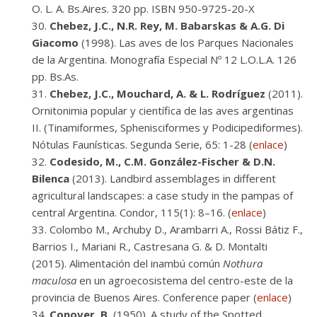
O. L. A. Bs.Aires. 320 pp. ISBN 950-9725-20-X
Chebez, J.C., N.R. Rey, M. Babarskas & A.G. Di
Giacomo
(1998). Las aves de los Parques Nacionales
de la Argentina. Monografía Especial Nº 12 L.O.L.A. 126
pp. Bs.As.
Chebez, J.C., Mouchard, A. & L. Rodríguez
(2011).
Ornitonimia popular y científica de las aves argentinas
II. (Tinamiformes, Sphenisciformes y Podicipediformes).
Nótulas Faunísticas. Segunda Serie, 65: 1-28 (
enlace
)
Codesido, M., C.M. González-Fischer & D.N.
Bilenca
(2013). Landbird assemblages in different
agricultural landscapes: a case study in the pampas of
central Argentina. Condor, 115(1): 8–16. (
enlace
)
Colombo M., Archuby D., Arambarri A., Rossi Bátiz F.,
Barrios I., Mariani R., Castresana G. & D. Montalti
(2015). Alimentación del inambú común
Nothura
maculosa
en un agroecosistema del centro-este de la
provincia de Buenos Aires. Conference paper (
enlace
)
Conover, B.
(1950). A study of the Spotted