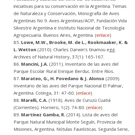
iniciativas para su conservación en la Argentina. Temas
de Naturaleza y Conservación, Monografía de Aves
Argentinas No 9. Aves Argentinas/AOP, Fundación Vida
Silvestre Argentina e Instituto Nacional de Tecnología
Agropecuaria. Buenos Aires, Argentina. (
enlace
)
Lowe, M.W., Brooke, M. de L., Rookmaaker, K. &
L. Wetton
(2010). Charles Darwin’s tinamou egg.
Archives of Natural History, 37(1): 165-167.
Mancini, J.A.
(2011). Inventario de las aves del
Parque Escolar Rural Enrique Berduc. Entre Ríos.
Marateo, G., H. Povedano & J. Alonso
(2009).
Inventario de las aves del Parque Nacional El Palmar,
Argentina. Cotinga, 31: 47-60. (
enlace
)
Marelli, C.A.
(1918). Aves de Curuzú Cuatiá
(Corrientes). Hornero, 1(2): 74-80. (
enlace
)
Martínez Gamba, R.
(2014). Lista de aves del
Parque Natural Municipal Monte Seguín, Provincia de
Misiones, Argentina. Nótulas Faunísticas. Segunda Serie,