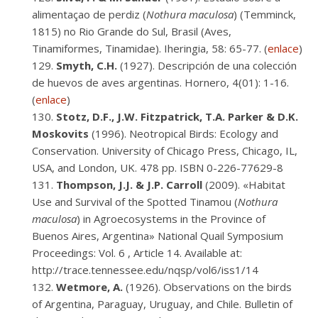
alimentaçao de perdiz (
Nothura maculosa
) (Temminck,
1815) no Rio Grande do Sul, Brasil (Aves,
Tinamiformes, Tinamidae). Iheringia, 58: 65-77. (
enlace
)
Smyth, C.H.
(1927). Descripción de una colección
de huevos de aves argentinas. Hornero, 4(01): 1-16.
(
enlace
)
Stotz, D.F., J.W. Fitzpatrick, T.A. Parker & D.K.
Moskovits
(1996). Neotropical Birds: Ecology and
Conservation. University of Chicago Press, Chicago, IL,
USA, and London, UK. 478 pp. ISBN 0-226-77629-8
Thompson, J.J. & J.P. Carroll
(2009). «Habitat
Use and Survival of the Spotted Tinamou (
Nothura
maculosa
) in Agroecosystems in the Province of
Buenos Aires, Argentina» National Quail Symposium
Proceedings: Vol. 6 , Article 14. Available at:
http://trace.tennessee.edu/nqsp/vol6/iss1/14
Wetmore, A.
(1926). Observations on the birds
of Argentina, Paraguay, Uruguay, and Chile. Bulletin of