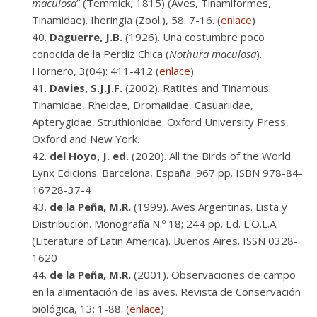
maculosa
” (Temmick, 1815) (Aves, Tinamiformes,
Tinamidae). Iheringia (Zool.), 58: 7-16. (
enlace
)
Daguerre, J.B.
(1926). Una costumbre poco
conocida de la Perdiz Chica (
Nothura maculosa
).
Hornero, 3(04): 411-412 (
enlace
)
Davies, S.J.J.F.
(2002). Ratites and Tinamous:
Tinamidae, Rheidae, Dromaiidae, Casuariidae,
Apterygidae, Struthionidae. Oxford University Press,
Oxford and New York.
del Hoyo, J. ed.
(2020). All the Birds of the World.
Lynx Edicions. Barcelona, España. 967 pp. ISBN 978-84-
16728-37-4
de la Peña, M.R.
(1999). Aves Argentinas. Lista y
Distribución. Monografía N.º 18; 244 pp. Ed. L.O.L.A.
(Literature of Latin America). Buenos Aires. ISSN 0328-
1620
de la Peña, M.R.
(2001). Observaciones de campo
en la alimentación de las aves. Revista de Conservación
biológica, 13: 1-88. (
enlace
)