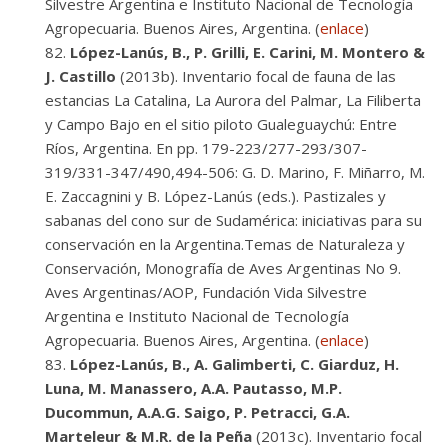
Silvestre Argentina e Instituto Nacional de Tecnología
Agropecuaria. Buenos Aires, Argentina. (
enlace
)
López-Lanús, B., P. Grilli, E. Carini, M. Montero &
J. Castillo
(2013b). Inventario focal de fauna de las
estancias La Catalina, La Aurora del Palmar, La Filiberta
y Campo Bajo en el sitio piloto Gualeguaychú: Entre
Ríos, Argentina. En pp. 179-223/277-293/307-
319/331-347/490,494-506: G. D. Marino, F. Miñarro, M.
E. Zaccagnini y B. López-Lanús (eds.). Pastizales y
sabanas del cono sur de Sudamérica: iniciativas para su
conservación en la Argentina.Temas de Naturaleza y
Conservación, Monografía de Aves Argentinas No 9.
Aves Argentinas/AOP, Fundación Vida Silvestre
Argentina e Instituto Nacional de Tecnología
Agropecuaria. Buenos Aires, Argentina. (
enlace
)
López-Lanús, B., A. Galimberti, C. Giarduz, H.
Luna, M. Manassero, A.A. Pautasso, M.P.
Ducommun, A.A.G. Saigo, P. Petracci, G.A.
Marteleur & M.R. de la Peña
(2013c). Inventario focal