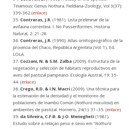
Tinamous; Genus Nothura. Fieldiana-Zoology, Vol 3(37):
339-362 (
enlace
)
Contreras, J.R.
(1981). Lista preliminar de la
avifauna correntina. I. No Passeriformes. Historia
Natural, 2: 21-28.
Contreras, J.R.
(1990). Atlas ornitogeográfico de la
provincia del Chaco, República Argentina (Vol. 1). Ed.
LOLA.
Cozzani, N. & S.M. Zalba
(2009). Estructura de la
vegetación y selección de hábitats reproductivos en
aves del pastizal pampeano. Ecología Austral, 19: 35-
44. (
enlace
)
Crego, R.D. & I.N. Macri
(2009). Una técnica para
la estimación de la densidad y el monitoreo de
poblaciones de Inambú Común (
Nothura maculosa
) en
ambientes de pastizal. Hornero, 24(1): 31–35. (
enlace
)
da Silveira, C.F.B. & J.O. Menegheti
(1981).
Estudo sobre a relaçao peso e sexo em “
Nothura