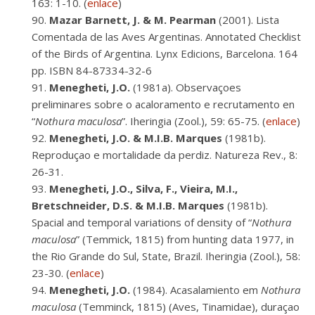
163: 1-10. (
enlace
)
Mazar Barnett, J. & M. Pearman
(2001). Lista
Comentada de las Aves Argentinas. Annotated Checklist
of the Birds of Argentina. Lynx Edicions, Barcelona. 164
pp. ISBN 84-87334-32-6
Menegheti, J.O.
(1981a). Observaçoes
preliminares sobre o acaloramento e recrutamento en
“
Nothura maculosa
”. Iheringia (Zool.), 59: 65-75. (
enlace
)
Menegheti, J.O. & M.I.B. Marques
(1981b).
Reproduçao e mortalidade da perdiz. Natureza Rev., 8:
26-31.
Menegheti, J.O., Silva, F., Vieira, M.I.,
Bretschneider, D.S. & M.I.B. Marques
(1981b).
Spacial and temporal variations of density of “
Nothura
maculosa
” (Temmick, 1815) from hunting data 1977, in
the Rio Grande do Sul, State, Brazil. Iheringia (Zool.), 58:
23-30. (
enlace
)
Menegheti, J.O.
(1984). Acasalamiento em
Nothura
maculosa
(Temminck, 1815) (Aves, Tinamidae), duraçao