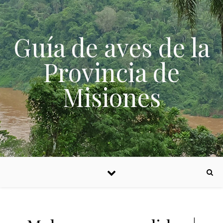
Skip to content
Guía de aves de la
Provincia de
Misiones