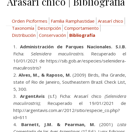
Arasarí chico | Bibliografía
Orden Piciformes
Familia Ramphastidae
Arasarí chico
Taxonomía
Descripción
Comportamiento
Distribución
Conservación
Bibliografía
Administración de Parques Nacionales. S.I.B.
Ficha:
Selenidera maculirostris
. Recuperado el
10/01/2021 de https://sib.gob.ar/especies/selenidera-
maculirostris?
Alves, M., & Raposo, M.
(2009) Birds, Ilha Grande,
state of Rio de Janeiro, Southeastern Brazil. Check List,
5, 300.
ArgentAvis
(s.f.) Ficha: Arasarí chico
(Selenidera
maculirostris)
; Recuperado el 19/01/2021 de
http://argentavis.com.ar/2012/sitio/especie_co.php?
id=611
Barnett, J.M. & Pearman, M.
(2001)
Lista
Comentada de las Aves Argentinas
(1º Ed.). Lynx Edicions.