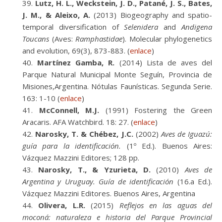
Lutz, H. L., Weckstein, J. D., Patané, J. S., Bates,
J. M., & Aleixo, A.
(2013) Biogeography and spatio-
temporal diversification of
Selenidera
and
Andigena
Toucans
(Aves:
Ramphastidae
). Molecular phylogenetics
and evolution, 69(3), 873-883. (
enlace
)
Martínez Gamba, R.
(2014) Lista de aves del
Parque Natural Municipal Monte Seguín, Provincia de
Misiones,Argentina. Nótulas Faunísticas. Segunda Serie.
163: 1-10 (
enlace
)
McConnell, M.J.
(1991) Fostering the Green
Aracaris. AFA Watchbird. 18: 27. (
enlace
)
Narosky, T. & Chébez, J.C.
(2002)
Aves de Iguazú:
guía para la identificación.
(1º Ed.). Buenos Aires:
Vázquez Mazzini Editores; 128 pp.
Narosky, T., & Yzurieta, D.
(2010)
Aves de
Argentina y Uruguay. Guía de identificación
(16.a Ed.).
Vázquez Mazzini Editores. Buenos Aires, Argentina
Olivera, L.R.
(2015)
Reflejos en las aguas del
moconá: naturaleza e historia del Parque Provincial