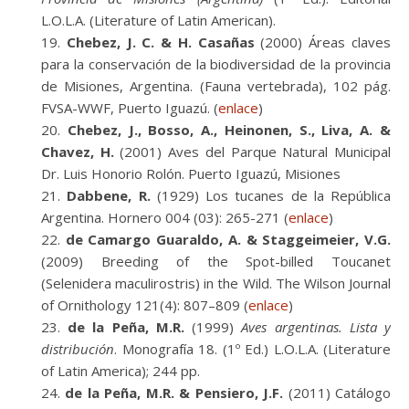
L.O.L.A. (Literature of Latin American).
Chebez, J. C. & H. Casañas
(2000) Áreas claves
para la conservación de la biodiversidad de la provincia
de Misiones, Argentina. (Fauna vertebrada), 102 pág.
FVSA-WWF, Puerto Iguazú. (
enlace
)
Chebez, J., Bosso, A., Heinonen, S., Liva, A. &
Chavez, H.
(2001) Aves del Parque Natural Municipal
Dr. Luis Honorio Rolón. Puerto Iguazú, Misiones
Dabbene, R.
(1929) Los tucanes de la República
Argentina. Hornero 004 (03): 265-271 (
enlace
)
de Camargo Guaraldo, A. & Staggeimeier, V.G.
(2009) Breeding of the Spot-billed Toucanet
(Selenidera maculirostris) in the Wild. The Wilson Journal
of Ornithology 121(4): 807–809 (
enlace
)
de la Peña, M.R.
(1999)
Aves argentinas. Lista y
distribución
. Monografía 18. (1º Ed.) L.O.L.A. (Literature
of Latin America); 244 pp.
de la Peña, M.R. & Pensiero, J.F.
(2011) Catálogo