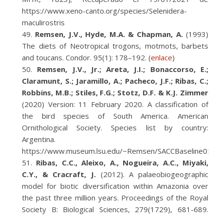
https://www.xeno-canto.org/species/Selenidera-
maculirostris
Remsen, J.V., Hyde, M.A. & Chapman, A.
(1993)
The diets of Neotropical trogons, motmots, barbets
and toucans. Condor. 95(1): 178–192. (
enlace
)
Remsen, J.V., Jr.; Areta, J.I.; Bonaccorso, E.;
Claramunt, S.; Jaramillo, A.; Pacheco, J.F.; Ribas, C.;
Robbins, M.B.; Stiles, F.G.; Stotz, D.F. & K.J. Zimmer
(2020) Version: 11 February 2020. A classification of
the bird species of South America. American
Ornithological Society. Species list by country:
Argentina.
https://www.museum.lsu.edu/~Remsen/SACCBaseline05.
Ribas, C.C., Aleixo, A., Nogueira, A.C., Miyaki,
C.Y., & Cracraft, J.
(2012). A palaeobiogeographic
model for biotic diversification within Amazonia over
the past three million years. Proceedings of the Royal
Society B: Biological Sciences, 279(1729), 681-689.