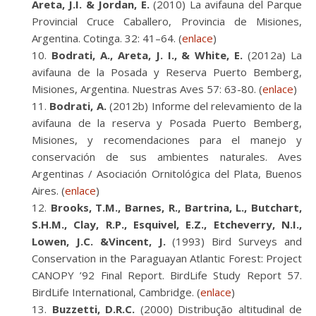
Areta, J.I. & Jordan, E.
(2010) La avifauna del Parque
Provincial Cruce Caballero, Provincia de Misiones,
Argentina. Cotinga. 32: 41–64. (
enlace
)
Bodrati, A., Areta, J. I., & White, E.
(2012a) La
avifauna de la Posada y Reserva Puerto Bemberg,
Misiones, Argentina. Nuestras Aves 57: 63-80. (
enlace
)
Bodrati, A.
(2012b) Informe del relevamiento de la
avifauna de la reserva y Posada Puerto Bemberg,
Misiones, y recomendaciones para el manejo y
conservación de sus ambientes naturales. Aves
Argentinas / Asociación Ornitológica del Plata, Buenos
Aires. (
enlace
)
Brooks, T.M., Barnes, R., Bartrina, L., Butchart,
S.H.M., Clay, R.P., Esquivel, E.Z., Etcheverry, N.I.,
Lowen, J.C. &Vincent, J.
(1993) Bird Surveys and
Conservation in the Paraguayan Atlantic Forest: Project
CANOPY ’92 Final Report. BirdLife Study Report 57.
BirdLife International, Cambridge. (
enlace
)
Buzzetti, D.R.C.
(2000) Distribução altitudinal de