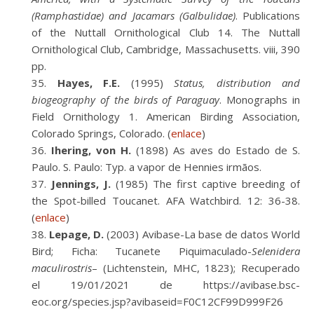
(Ramphastidae) and Jacamars (Galbulidae)
. Publications
of the Nuttall Ornithological Club 14. The Nuttall
Ornithological Club, Cambridge, Massachusetts. viii, 390
pp.
Hayes, F.E.
(1995)
Status, distribution and
biogeography of the birds of Paraguay
. Monographs in
Field Ornithology 1. American Birding Association,
Colorado Springs, Colorado. (
enlace
)
Ihering, von H.
(1898) As aves do Estado de S.
Paulo. S. Paulo: Typ. a vapor de Hennies irmãos.
Jennings, J.
(1985) The first captive breeding of
the Spot-billed Toucanet. AFA Watchbird. 12: 36-38.
(
enlace
)
Lepage, D.
(2003) Avibase-La base de datos World
Bird; Ficha: Tucanete Piquimaculado-
Selenidera
maculirostris
– (Lichtenstein, MHC, 1823); Recuperado
el 19/01/2021 de https://avibase.bsc-
eoc.org/species.jsp?avibaseid=F0C12CF99D999F26