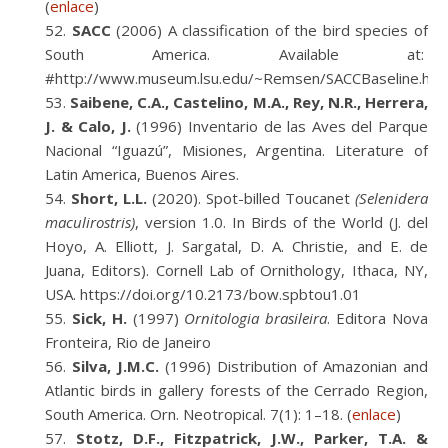
(
enlace
)
SACC
(2006) A classification of the bird species of
South America. Available at:
#http://www.museum.lsu.edu/~Remsen/SACCBaseline.htm
Saibene, C.A., Castelino, M.A., Rey, N.R., Herrera,
J. & Calo, J.
(1996) Inventario de las Aves del Parque
Nacional “Iguazú”, Misiones, Argentina. Literature of
Latin America, Buenos Aires.
Short, L.L.
(2020). Spot-billed Toucanet
(Selenidera
maculirostris)
, version 1.0. In Birds of the World (J. del
Hoyo, A. Elliott, J. Sargatal, D. A. Christie, and E. de
Juana, Editors). Cornell Lab of Ornithology, Ithaca, NY,
USA. https://doi.org/10.2173/bow.spbtou1.01
Sick, H.
(1997)
Ornitologia brasileira
. Editora Nova
Fronteira, Rio de Janeiro
Silva, J.M.C.
(1996) Distribution of Amazonian and
Atlantic birds in gallery forests of the Cerrado Region,
South America. Orn. Neotropical. 7(1): 1–18. (
enlace
)
Stotz, D.F., Fitzpatrick, J.W., Parker, T.A. &