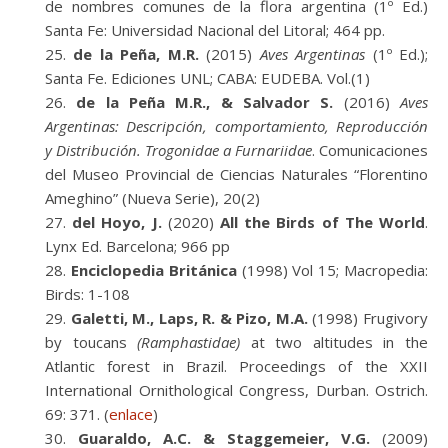
de nombres comunes de la flora argentina (1º Ed.)
Santa Fe: Universidad Nacional del Litoral; 464 pp.
de la Peña, M.R.
(2015)
Aves Argentinas
(1º Ed.);
Santa Fe. Ediciones UNL; CABA: EUDEBA. Vol.(1)
de la Peña M.R., & Salvador S.
(2016)
Aves
Argentinas: Descripción, comportamiento, Reproducción
y Distribución. Trogonidae a Furnariidae
. Comunicaciones
del Museo Provincial de Ciencias Naturales “Florentino
Ameghino” (Nueva Serie), 20(2)
del Hoyo, J.
(2020)
All the Birds of The World
.
Lynx Ed. Barcelona; 966 pp
Enciclopedia Británica
(1998) Vol 15; Macropedia:
Birds: 1-108
Galetti, M., Laps, R. & Pizo, M.A.
(1998) Frugivory
by toucans
(Ramphastidae)
at two altitudes in the
Atlantic forest in Brazil. Proceedings of the XXII
International Ornithological Congress, Durban. Ostrich.
69: 371. (
enlace
)
Guaraldo, A.C. & Staggemeier, V.G.
(2009)