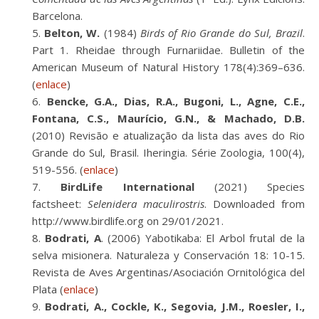
Barcelona.
Belton, W.
(1984)
Birds of Rio Grande do Sul, Brazil
.
Part 1. Rheidae through Furnariidae. Bulletin of the
American Museum of Natural History 178(4):369–636.
(
enlace
)
Bencke, G.A., Dias, R.A., Bugoni, L., Agne, C.E.,
Fontana, C.S., Maurício, G.N., & Machado, D.B.
(2010) Revisão e atualização da lista das aves do Rio
Grande do Sul, Brasil. Iheringia. Série Zoologia, 100(4),
519-556. (
enlace
)
BirdLife International
(2021) Species
factsheet:
Selenidera maculirostris
. Downloaded from
http://www.birdlife.org on 29/01/2021.
Bodrati, A
. (2006) Yabotikaba: El Arbol frutal de la
selva misionera. Naturaleza y Conservación 18: 10-15.
Revista de Aves Argentinas/Asociación Ornitológica del
Plata (
enlace
)
Bodrati, A., Cockle, K., Segovia, J.M., Roesler, I.,