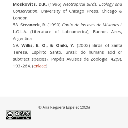
Moskovits, D.K.
(1996)
Neotropical Birds, Ecology and
Conservation
. University of Chicago Press, Chicago &
London.
Straneck, R.
(1990)
Canto de las aves de Misiones I
.
L.O.L.A. (Literature of Latinamerica); Buenos Aires,
Argentina
Willis, E. O., & Oniki, Y.
(2002) Birds of Santa
Teresa, Espírito Santo, Brazil: do humans add or
subtract species?. Papéis Avulsos de Zoologia, 42(9),
193-264. (
enlace
)
© Ana Reguera Espelet (2026)