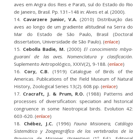
aves em Angra dos Reis e Parati, sul do Estado do Rio
de Janeiro, Brasil. Pp. 131–148 in: Alves et al. (2000).
Cavarzere Junior, V.A.
(2010) Distribuição das
aves ao longo de um gradiente altitudinal na Serra do
Mar do Estado de São Paulo, Brasil (Doctoral
dissertation, Universidade de São Paulo). (
enlace
)
Cebolla Badie, M.
(2000)
El conocimiento mbya-
guaraní de las aves. Nomenclatura y clasificación
.
Suplemento Antropológico, XXXV(2), 9-188. (
enlace
)
Cory, C.B.
(1919) Catalogue of Birds of the
Americas. Publications of the Field Museum of Natural
History, Zoological Series 13(2). 608 pp. (
enlace
)
Cracraft, J. & Prum, R.O.
(1988) Patterns and
processes of diversification: speciation and historical
congruence in some Neotropical birds. Evolution 42:
603-620. (
enlace
)
Chébez, J.C.
(1996)
Fauna Misionera, Catálogo
Sistemático y Zoogeográfico de los vertebrados de la
Provincia de Misiones (Argentina)
(1º Ed.). Editorial