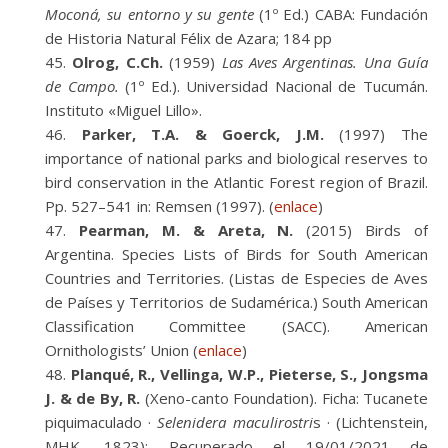
Moconá, su entorno y su gente
(1º Ed.) CABA: Fundación
de Historia Natural Félix de Azara; 184 pp
Olrog, C.Ch.
(1959)
Las Aves Argentinas. Una Guía
de Campo.
(1º Ed.). Universidad Nacional de Tucumán.
Instituto «Miguel Lillo».
Parker, T.A. & Goerck, J.M.
(1997) The
importance of national parks and biological reserves to
bird conservation in the Atlantic Forest region of Brazil.
Pp. 527–541 in: Remsen (1997). (
enlace
)
Pearman, M. & Areta, N.
(2015) Birds of
Argentina. Species Lists of Birds for South American
Countries and Territories. (Listas de Especies de Aves
de Países y Territorios de Sudamérica.) South American
Classification Committee (SACC). American
Ornithologists’ Union (
enlace
)
Planqué, R., Vellinga, W.P., Pieterse, S., Jongsma
J. & de By, R.
(Xeno-canto Foundation). Ficha: Tucanete
piquimaculado ·
Selenidera maculirostri
s · (Lichtenstein,
MHK, 1823); Recuperado el 19/01/2021 de