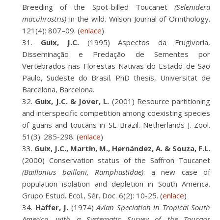
Breeding of the Spot-billed Toucanet
(Selenidera
maculirostris)
in the wild. Wilson Journal of Ornithology.
121(4): 807–09. (
enlace
)
Guix, J.C.
(1995) Aspectos da Frugivoria,
Disseminação e Predação de Sementes por
Vertebrados nas Florestas Nativas do Estado de São
Paulo, Sudeste do Brasil. PhD thesis, Universitat de
Barcelona, Barcelona.
Guix, J.C. & Jover, L.
(2001) Resource partitioning
and interspecific competition among coexisting species
of guans and toucans in SE Brazil. Netherlands J. Zool.
51(3): 285-298. (
enlace
)
Guix, J.C., Martín, M., Hernández, A. & Souza, F.L.
(2000) Conservation status of the Saffron Toucanet
(Baillonius bailloni, Ramphastidae)
: a new case of
population isolation and depletion in South America.
Grupo Estud. Ecol., Sér. Doc. 6(2): 10-25. (
enlace
)
Haffer, J.
(1974)
Avian Speciation in Tropical South
America, with a Systematic Survey of the Toucans