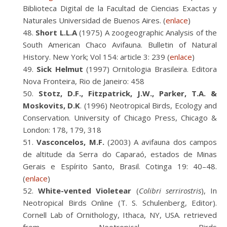
Biblioteca Digital de la Facultad de Ciencias Exactas y
Naturales Universidad de Buenos Aires. (
enlace
)
Short L.L.A
(1975) A zoogeographic Analysis of the
South American Chaco Avifauna. Bulletin of Natural
History. New York; Vol 154: article 3: 239 (
enlace
)
Sick Helmut
(1997) Ornitologia Brasileira. Editora
Nova Fronteira, Rio de Janeiro: 458
Stotz, D.F., Fitzpatrick, J.W., Parker, T.A. &
Moskovits, D.K
. (1996)
Neotropical Birds, Ecology and
Conservation
. University of Chicago Press, Chicago &
London: 178, 179, 318
Vasconcelos, M.F.
(2003) A avifauna dos campos
de altitude da Serra do Caparaó, estados de Minas
Gerais e Espírito Santo, Brasil. Cotinga 19: 40–48.
(
enlace
)
White-vented Violetear
(
Colibri serrirostris
), In
Neotropical Birds Online (T. S. Schulenberg, Editor).
Cornell Lab of Ornithology, Ithaca, NY, USA. retrieved