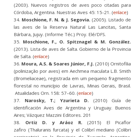
(2003). Nuevos registros de aves poco citadas para
Córdoba, Argentina. Nuestras Aves 45: 15-21. (
enlace
)
Moschione, F. N. & J. Segovia.
(2005). Listado de
las aves de la Reserva Natural Las Lancitas, Santa
Bárbara, Jujuy. (Informe Téc.) Proy. Elé/DFS.
Moschione, F., O. Spitznagel & M. González.
(2013). Lista de aves de Salta. Gobierno de la Provincia
de Salta. (
enlace
)
Moura, A.S. & Soares Júnior, F.J.
(2010) Ornitofilia
(polinização por aves) em Aechmea maculata L.B. Smith
(Bromeliaceae), registrada em um pequeno fragmento
florestal no município de Lavras, Minas Gerais, Brasil.
Atualidades Orn. 158: 57–60. (
enlace
)
Narosky, T.; Yzurieta D.
(2010) Guía de
identificación Aves de Argentina y Uruguay. Buenos
Aires; Vázquez Mazzini Editores. 201
Ortiz D. y Aráoz R.
(2015) El Picaflor
zafiro (Thaluranis furcata) y el Colibrí mediano (Colibri