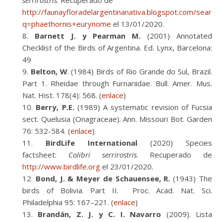
serrirostris
. Recuperado de
http://faunayfloradelargentinanativa.blogspot.com/search
q=phaethornis+eurynome
el 13/01/2020.
Barnett J. y Pearman M.
(2001) Annotated
Checklist of the Birds of Argentina. Ed. Lynx, Barcelona:
49
Belton, W
. (1984) Birds of Rio Grande do Sul, Brazil.
Part 1. Rheidae through Furnariidae. Bull. Amer. Mus.
Nat. Hist. 178(4): 568. (
enlace
)
Berry, P.E.
(1989) A systematic revision of Fucsia
sect. Quelusia (Onagraceae). Ann. Missouri Bot. Garden
76: 532-584. (
enlace
)
BirdLife International
(2020) Species
factsheet:
Colibri serrirostris
. Recuperado de
http://www.birdlife.org
el 23/01/2020.
Bond, J. & Meyer de Schauensee, R.
(1943) The
birds of Bolivia. Part II. Proc. Acad. Nat. Sci.
Philadelphia 95: 167–221. (
enlace
)
Brandán, Z. J. y C. I. Navarro
(2009). Lista