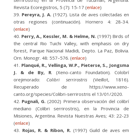
serrirostris) en la Provincia de Tucumán, Argentina.
Revista Ecoregistros, 5 (7): 15-17 (
enlace
)
Pereyra, J. A.
(1927). Lista de aves colectadas en
otras regiones (continuación). Hornero 4: 28-34.
(
enlace
)
Perry, A., Kessler, M. & Helme, N.
(1997) Birds of
the central Rio Tuichi Valley, with emphasis on dry
forest, Parque Nacional Madidi, Depto. La Paz, Bolivia.
Orn. Monogr. 48: 557–576. (
enlace
)
Planqué, R., Vellinga, W.P., Pieterse, S., Jongsma
J. & de By, R
. (Xeno-canto Foundation). Colobrí
orejimorado:
Colibri serrirostris
(Vieillot, 1816).
Recuperado de https://www.xeno-
canto.org/species/Colibri-serrirostris el 13/01/2020.
Pugnali, G.
(2002) Primera observación del colibrí
mediano (Colibri serrirostris), en la Provincia de
Misiones, Argentina. Revista Nuestras Aves; 43: 22-23
(
enlace
)
Rojas, R. & Ribon, R.
(1997) Guild de aves em