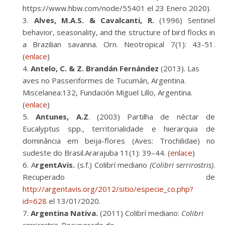
https://www.hbw.com/node/55401 el 23 Enero 2020).
Alves, M.A.S. & Cavalcanti, R.
(1996) Sentinel
behavior, seasonality, and the structure of bird flocks in
a Brazilian savanna. Orn. Neotropical 7(1): 43-51.
(
enlace
)
Antelo, C. & Z. Brandán Fernández
(2013). Las
aves no Passeriformes de Tucumán, Argentina.
Miscelanea:132, Fundación Miguel Lillo, Argentina.
(
enlace
)
Antunes, A.Z
. (2003) Partilha de néctar de
Eucalyptus spp., territorialidade e hierarquia de
dominância em beija-flores (Aves: Trochilidae) no
sudeste do Brasil.Ararajuba 11(1): 39–44. (
enlace
)
A
rgentAvis.
(s.f.) Colibrí mediano
(Colibri serrirostris)
.
Recuperado de
http://argentavis.org/2012/sitio/especie_co.php?
id=628
el 13/01/2020.
Argentina Nativa.
(2011) Colibrí mediano:
Colibri