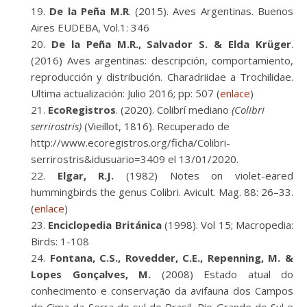
De la Peña M.R
. (2015). Aves Argentinas. Buenos
Aires EUDEBA, Vol.1: 346
De la Peña M.R., Salvador S. & Elda Krüger
.
(2016) Aves argentinas: descripción, comportamiento,
reproducción y distribución. Charadriidae a Trochilidae.
Ultima actualización: Julio 2016; pp: 507 (
enlace
)
EcoRegistros
. (2020). Colibrí mediano
(Colibri
serrirostris)
(Vieillot, 1816). Recuperado de
http://www.ecoregistros.org/ficha/Colibri-
serrirostris&idusuario=3409 el 13/01/2020.
Elgar, R.J.
(1982) Notes on violet-eared
hummingbirds the genus Colibri. Avicult. Mag. 88: 26–33.
(
enlace
)
Enciclopedia Británica
(1998). Vol 15; Macropedia:
Birds: 1-108
Fontana, C.S., Rovedder, C.E., Repenning, M. &
Lopes Gonçalves, M.
(2008) Estado atual do
conhecimento e conservação da avifauna dos Campos