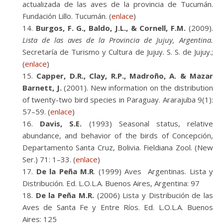
actualizada de las aves de la provincia de Tucumán.
Fundación Lillo. Tucumán. (
enlace
)
Burgos, F. G., Baldo, J.L., & Cornell, F.M.
(2009).
Lista de las aves de la Provincia de Jujuy, Argentina.
Secretaría de Turismo y Cultura de Jujuy. S. S. de Jujuy.;
(
enlace
)
Capper, D.R., Clay, R.P., Madroño, A. & Mazar
Barnett, J.
(2001). New information on the distribution
of twenty-two bird species in Paraguay. Ararajuba 9(1):
57–59. (
enlace
)
Davis, S.E.
(1993) Seasonal status, relative
abundance, and behavior of the birds of Concepción,
Departamento Santa Cruz, Bolivia. Fieldiana Zool. (New
Ser.) 71: 1–33. (
enlace
)
De la Peña M.R
. (1999) Aves Argentinas. Lista y
Distribución. Ed. L.O.L.A. Buenos Aires, Argentina: 97
De la Peña M.R.
(2006) Lista y Distribución de las
Aves de Santa Fe y Entre Ríos. Ed. L.O.L.A. Buenos
Aires: 125