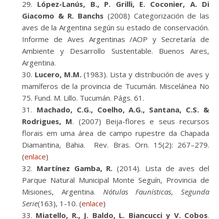
López-Lanús, B., P. Grilli, E. Coconier, A. Di
Giacomo & R. Banchs
(2008) Categorización de las
aves de la Argentina según su estado de conservación.
Informe de Aves Argentinas /AOP y Secretaría de
Ambiente y Desarrollo Sustentable. Buenos Aires,
Argentina.
Lucero, M.M.
(1983). Lista y distribución de aves y
mamíferos de la provincia de Tucumán. Miscelánea No
75. Fund. M. Lillo. Tucumán. Págs. 61.
Machado, C.G., Coelho, A.G., Santana, C.S. &
Rodrigues, M
. (2007) Beija-flores e seus recursos
florais em uma área de campo rupestre da Chapada
Diamantina, Bahia. Rev. Bras. Orn. 15(2): 267–279.
(
enlace
)
Martínez Gamba, R.
(2014). Lista de aves del
Parque Natural Municipal Monte Seguín, Provincia de
Misiones, Argentina.
Nótulas Faunísticas
,
Segunda
Serie
(163), 1-10. (
enlace
)
Miatello, R., J. Baldo, L. Biancucci y V. Cobos
.