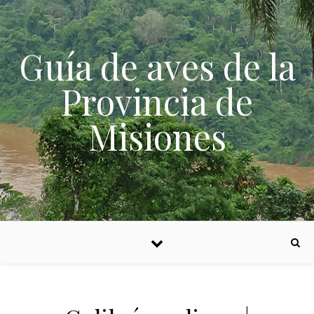
Skip to content
Guía de aves de la
Provincia de
Misiones