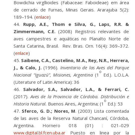
Bowdichia virgllioides (Fabaceae: Faboideae) em área
de cerrado de Furnas, Minas Gerais. Ararajuba 5(2):
189–194. (
enlace
)
Rupp, A.E., Thom e Silva, G., Laps, R.R. &
Zimmermann, C.E.
(2008) Registros relevantes de
aves campestres e aquáticas no Planalto Norte de
Santa Catarina, Brasil. Rev. Bras. Orn. 16(4): 369–372.
(
enlace
)
Saibene, C.A., Castelino, M.A., Rey, N.R., Herrera,
J., & Calo, J.
(1996).
Inventario de las Aves del Parque
o
Nacional “Iguazú”, Misiones, Argentina
(1
Ed.). L.O.L.A.
(Literature of Latin America): 36
Salvador, S.A., Salvador, L.A., & Ferrari, C.
(2017).
Aves de la Provincia de Córdoba. Distribución e
o
Historia Natural.
Buenos Aires, Argentina; (1
Ed.): 53
Sferco, G. D.; Nores, M
. (2003) Lista comentada
de las aves de la Reserva Natural Chancaní, Córdoba,
Argentina. Hornero 018 (01) : 021-029
www.digital.bl.fcen.uba.ar
Puesto en linea por la