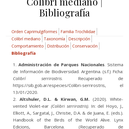
Colibrí mediano |
Bibliografía
Orden Caprimulgiformes
Familia Trochilidae
Colibrí mediano
Taxonomía
Descripción
Comportamiento
Distribución
Conservación
Bibliografía
Administración de Parques Nacionales
. Sistema
de Información de Biodiversidad. Argentina. (s.f.) Ficha:
Colibrí serrirostris
. Recuperado de
https://sib.gob.ar/especies/Colibri-serrirostris, el
13/01/2020.
Altshuler, D.L. & Kirwan, G.M.
(2020). White-
vented Violet-ear
(Colibri serrirostris)
. In: del Hoyo, J.,
Elliott, A., Sargatal, J., Christie, D.A. & de Juana, E. (eds.).
Handbook of the Birds of the World Alive. Lynx
Edicions, Barcelona. (Recuperado de