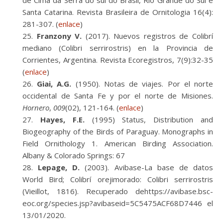
de Cima da Serra do sul do Brasil, Rio Grande do Sul e
Santa Catarina. Revista Brasileira de Ornitologia 16(4):
281-307. (
enlace
)
Franzony V.
(2017). Nuevos registros de Colibrí
mediano (Colibri serrirostris) en la Provincia de
Corrientes, Argentina. Revista Ecoregistros, 7(9):32-35
(
enlace
)
Giai, A.G.
(1950). Notas de viajes. Por el norte
occidental de Santa Fe y por el norte de Misiones.
Hornero
,
009
(02), 121-164. (
enlace
)
Hayes, F.E.
(1995)
Status, Distribution and
Biogeography of the Birds of Paraguay
. Monographs in
Field Ornithology 1. American Birding Association.
Albany & Colorado Springs: 67
Lepage, D.
(2003). Avibase-La base de datos
World Bird; Colibrí orejimorado: Colibri serrirostris
(Vieillot, 1816). Recuperado dehttps://avibase.bsc-
eoc.org/species.jsp?avibaseid=5C5475ACF68D7446 el
13/01/2020.