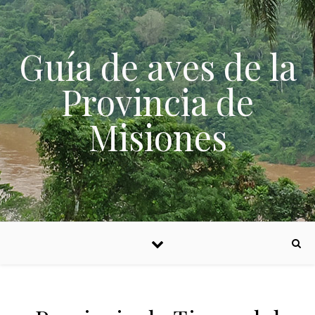
Skip to content
Guía de aves de la
Provincia de
Misiones