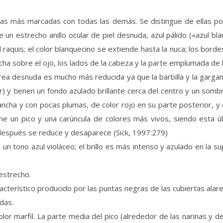
cias más marcadas con todas las demás. Se distingue de ellas po
n estrecho anillo ocular de piel desnuda, azul pálido («azul bla
 raquis; el color blanquecino se extiende hasta la nuca; los bord
trecha sobre el ojo, los lados de la cabeza y la parte emplumada de
l área desnuda es mucho más reducida ya que la barbilla y la garg
y tienen un fondo azulado brillante cerca del centro y un sombrea
ancha y con pocas plumas, de color rojo en su parte posterior, y di
iene un pico y una carúncula de colores más vivos, siendo esta 
, después se reduce y desaparece (Sick, 1997:279)
un tono azul violáceo; el brillo es más intenso y azulado en la su
estrecho.
acterístico producido por las puntas negras de las cubiertas alar
das.
olor marfil. La parte media del pico (alrededor de las narinas y de