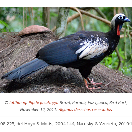
©
lotlhmoq
.
Pipile jacutinga.
Brazil, Paraná, Foz Iguaçu, Bird Park,
November 12, 2011.
Algunos derechos reservados
008:225; del Hoyo & Motis, 2004:144; Narosky & Yzurieta, 2010: