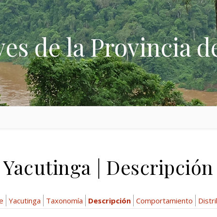
ves de la Provincia d
Yacutinga | Descripción
ae
Yacutinga
Taxonomía
Descripción
Comportamiento
Distr