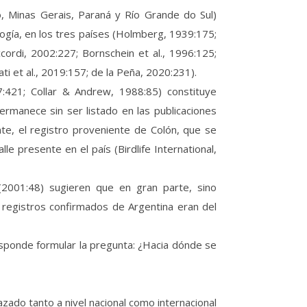
o, Minas Gerais, Paraná y Río Grande do Sul)
logía, en los tres países (Holmberg, 1939:175;
cordi, 2002:227; Bornschein et al., 1996:125;
ti et al., 2019:157; de la Peña, 2020:231).
7:421; Collar & Andrew, 1988:85) constituye
rmanece sin ser listado en las publicaciones
te, el registro proveniente de Colón, que se
le presente en el país (Birdlife International,
2001:48) sugieren que en gran parte, sino
 registros confirmados de Argentina eran del
esponde formular la pregunta: ¿Hacia dónde se
ado tanto a nivel nacional como internacional