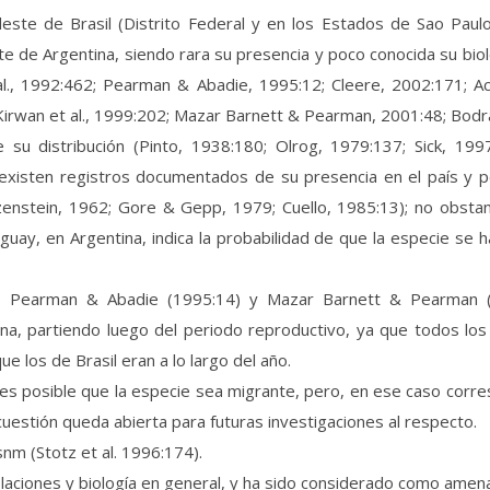
udeste de Brasil (Distrito Federal y en los Estados de Sao Paul
e de Argentina, siendo rara su presencia y poco conocida su bio
al., 1992:462; Pearman & Abadie, 1995:12; Cleere, 2002:171; Ac
 Kirwan et al., 1999:202; Mazar Barnett & Pearman, 2001:48; Bodra
 su distribución (Pinto, 1938:180; Olrog, 1979:137; Sick, 199
xisten registros documentados de su presencia en el país y pe
rzenstein, 1962; Gore & Gepp, 1979; Cuello, 1985:13); no obstan
uay, en Argentina, indica la probabilidad de que la especie se hal
ro Pearman & Abadie (1995:14) y Mazar Barnett & Pearman (
na, partiendo luego del periodo reproductivo, ya que todos los
e los de Brasil eran a lo largo del año.
 es posible que la especie sea migrante, pero, en ese caso corr
 cuestión queda abierta para futuras investigaciones al respecto.
nm (Stotz et al. 1996:174).
aciones y biología en general, y ha sido considerado como amenaz