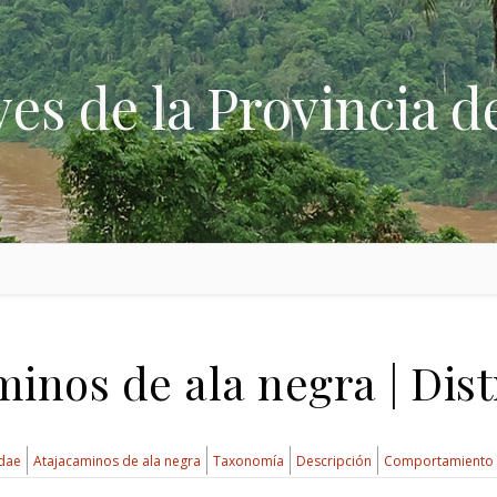
ves de la Provincia d
inos de ala negra | Dis
idae
Atajacaminos de ala negra
Taxonomía
Descripción
Comportamiento