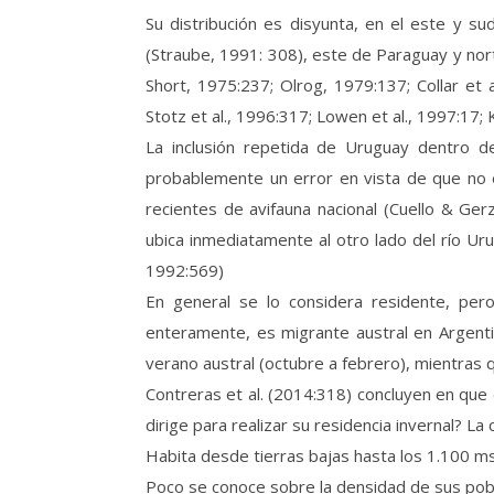
Su distribución es disyunta, en el este y s
(Straube, 1991: 308), este de Paraguay y nort
Short, 1975:237; Olrog, 1979:137; Collar et 
Stotz et al., 1996:317; Lowen et al., 1997:17;
La inclusión repetida de Uruguay dentro de
probablemente un error en vista de que no e
recientes de avifauna nacional (Cuello & Ge
ubica inmediatamente al otro lado del río Urug
1992:569)
En general se lo considera residente, pe
enteramente, es migrante austral en Argenti
verano austral (octubre a febrero), mientras qu
Contreras et al. (2014:318) concluyen en que
dirige para realizar su residencia invernal? La
Habita desde tierras bajas hasta los 1.100 ms
Poco se conoce sobre la densidad de sus pobl