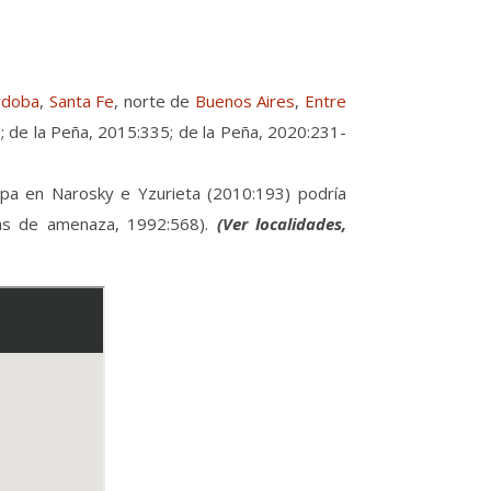
rdoba
,
Santa Fe
, norte de
Buenos Aires
,
Entre
8; de la Peña, 2015:335; de la Peña, 2020:231-
mapa en Narosky e Yzurieta (2010:193) podría
rías de amenaza, 1992:568).
(Ver localidades,