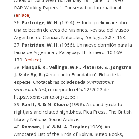
Areas of Northwest Bolivia May 18 – June 15, 1990.
RAP Working Papers 1. Conservation International.
(
enlace
)
Partridge, W. H.
(1954). Estudio preliminar sobre
una colección de aves de Misiones. Revista del Museo
Argentino de Ciencias Naturales, Zoología, 3:87–153.
Partridge, W. H.
(1956). Un nuevo dormilón para la
fauna de Argentina y Paraguay. El Hornero, 10:169-
170. (
enlace
)
Planqué, R., Vellinga, W.P., Pieterse, S., Jongsma
J. & de By, R.
(Xeno-canto Foundation). Ficha de la
especie: Chotacabras coladeseda
(Antrostomus
sericocaudatus)
; recueprado el 5/12/2022 de
https://xeno-canto.org/23551
Ranft, R. & N. Cleere
(1998). A sound guide to
nightjars and related nightbirds. Pica Press, The British
Library National Sound Archive.
Remsen, J. V. & M. A. Traylor
(1989). An
Annotated List of the Birds of Bolivia. Buteo Books,