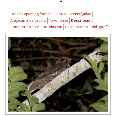
Orden Caprimulgiformes
Familia Caprimulgidae
Atajacaminos oscuro
Taxonomía
Descripción
Comportamiento
Distribución
Conservación
Bibliografía