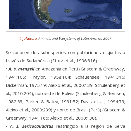
InfoNatura
: Animals and Ecosystems of Latin America 2007
Se conocen dos subespecies con poblaciones disjuntas a
través de Sudamérica (Stotz et al., 1996:316).
•
A. s. mengeli
en Amazonia en Perú (Griscom & Greenway,
1941:165; Traylor, 1958:104; Schauensee, 1941:316;
Dickerman, 1975:19; Aleixo et al., 2000:139; Schulenberg et
al., 2010:204), noroeste de Bolivia (Schulenberg & Remsen,
1982:53; Parker & Bailey, 1991:52; Davis et al., 1994:79;
Aleixo et al., 2000:239) y norte de Brasil (Pará) (Griscom &
Greenway, 1941:165; Aleixo et al., 2000:138).
•
A. s. sericocaudatus
restringido a la región de Selva