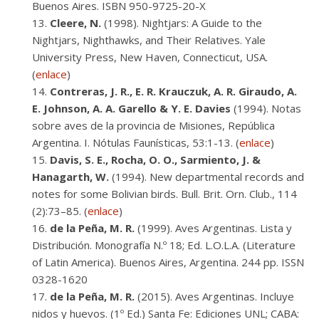
Buenos Aires. ISBN 950-9725-20-X
Cleere, N.
(1998). Nightjars: A Guide to the
Nightjars, Nighthawks, and Their Relatives. Yale
University Press, New Haven, Connecticut, USA.
(
enlace
)
Contreras, J. R., E. R. Krauczuk, A. R. Giraudo, A.
E. Johnson, A. A. Garello & Y. E. Davies
(1994). Notas
sobre aves de la provincia de Misiones, República
Argentina. I. Nótulas Faunísticas, 53:1-13. (
enlace
)
Davis, S. E., Rocha, O. O., Sarmiento, J. &
Hanagarth, W.
(1994). New departmental records and
notes for some Bolivian birds. Bull. Brit. Orn. Club., 114
(2):73–85. (
enlace
)
de la Peña, M. R.
(1999). Aves Argentinas. Lista y
Distribución. Monografía N.º 18; Ed. L.O.L.A. (Literature
of Latin America). Buenos Aires, Argentina. 244 pp. ISSN
0328-1620
de la Peña, M. R.
(2015). Aves Argentinas. Incluye
nidos y huevos. (1º Ed.) Santa Fe: Ediciones UNL; CABA: