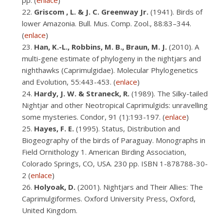
pp. (
enlace
)
Griscom , L. & J. C. Greenway Jr.
(1941). Birds of
lower Amazonia. Bull. Mus. Comp. Zool., 88:83–344.
(
enlace
)
Han, K.-L., Robbins, M. B., Braun, M. J.
(2010). A
multi-gene estimate of phylogeny in the nightjars and
nighthawks (Caprimulgidae). Molecular Phylogenetics
and Evolution, 55:443-453. (
enlace
)
Hardy, J. W. & Straneck, R.
(1989). The Silky-tailed
Nightjar and other Neotropical Caprimulgids: unravelling
some mysteries. Condor, 91 (1):193-197. (
enlace
)
Hayes, F. E.
(1995). Status, Distribution and
Biogeography of the birds of Paraguay. Monographs in
Field Ornithology 1. American Birding Association,
Colorado Springs, CO, USA. 230 pp. ISBN 1-878788-30-
2 (
enlace
)
Holyoak, D.
(2001). Nightjars and Their Allies: The
Caprimulgiformes. Oxford University Press, Oxford,
United Kingdom.