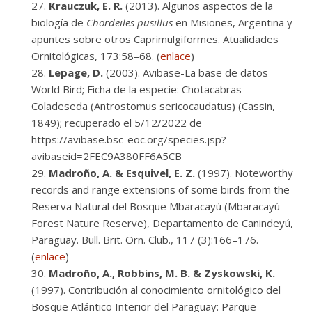
Krauczuk, E. R.
(2013). Algunos aspectos de la
biología de
Chordeiles pusillus
en Misiones, Argentina y
apuntes sobre otros Caprimulgiformes. Atualidades
Ornitológicas, 173:58–68. (
enlace
)
Lepage, D.
(2003). Avibase-La base de datos
World Bird; Ficha de la especie: Chotacabras
Coladeseda (Antrostomus sericocaudatus) (Cassin,
1849); recuperado el 5/12/2022 de
https://avibase.bsc-eoc.org/species.jsp?
avibaseid=2FEC9A380FF6A5CB
Madroño, A. & Esquivel, E. Z.
(1997). Noteworthy
records and range extensions of some birds from the
Reserva Natural del Bosque Mbaracayú (Mbaracayú
Forest Nature Reserve), Departamento de Canindeyú,
Paraguay. Bull. Brit. Orn. Club., 117 (3):166–176.
(
enlace
)
Madroño, A., Robbins, M. B. & Zyskowski, K.
(1997). Contribución al conocimiento ornitológico del
Bosque Atlántico Interior del Paraguay: Parque