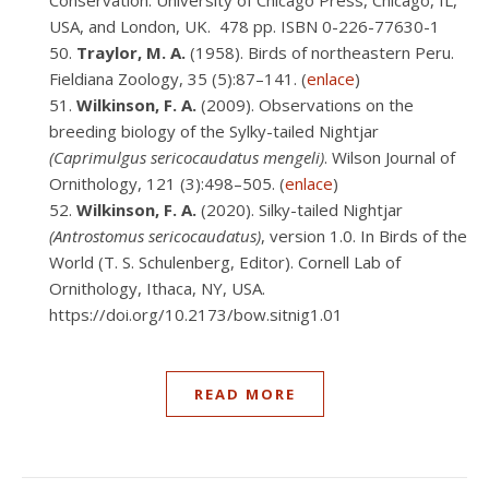
Conservation. University of Chicago Press, Chicago, IL,
USA, and London, UK. 478 pp. ISBN 0-226-77630-1
Traylor, M. A.
(1958). Birds of northeastern Peru.
Fieldiana Zoology, 35 (5):87–141. (
enlace
)
Wilkinson, F. A.
(2009). Observations on the
breeding biology of the Sylky-tailed Nightjar
(Caprimulgus sericocaudatus mengeli)
. Wilson Journal of
Ornithology, 121 (3):498–505. (
enlace
)
Wilkinson, F. A.
(2020). Silky-tailed Nightjar
(Antrostomus sericocaudatus)
, version 1.0. In Birds of the
World (T. S. Schulenberg, Editor). Cornell Lab of
Ornithology, Ithaca, NY, USA.
https://doi.org/10.2173/bow.sitnig1.01
READ MORE