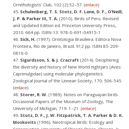
Ornithologists’ Club, 102 (2):52–57. (
enlace
)
Schulenberg, T. S. Stotz, D. F. Lane, D. F., O’Neill,
J. P. & Parker III, T. A.
(2010). Birds of Peru. Revised
and Updated Edition ed. Princeton University Press,
2010. 664 pp. ISBN-13: 978-0-691-04915-1
Sick, H.
(1997). Ornitologia Brasileira. Editora Nova
Fronteira, Rio de Janeiro, Brazil. 912 pp. ISBN 85-209-
0816-0
Sigurdsson, S. & J. Cracraft
(2014). Deciphering
the diversity and history of New World nightjars (Aves:
Caprimulgidae) using molecular phylogenetics.
Zoological Journal of the Linnean Society, 170: 506-545.
(
enlace
)
Storer, R. W.
(1989). Notes on Paraguayan birds.
Occasional Papers of the Museum of Zoology, The
University of Michigan, 719: 1–21. (
enlace
)
Stotz, D. F., J. W. Fitzpatrick, T. A. Parker & D. K.
Moskovits
(1996). Neotropical Birds: Ecology and