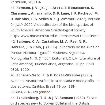
Vermillion, SD, USA.
Remsen, J. V., Jr., J. I. Areta, E. Bonaccorso, S.
Claramunt, A. Jaramillo, D. F. Lane, J. F. Pacheco, M.
B. Robbins, F. G. Stiles & K. J. Zimmer
(2022). Versión
24 JULY 2022. A classification of the bird species of
South America. American Ornithological Society.
http://www.museum.lsu.edu/~Remsen/SACCBaseline.htm
Saibene, C. A., Castelino, M. A., Rey, N. R.,
Herrera, J. & Calo, J.
(1996). Inventario de las Aves del
Parque Nacional “Iguazú”, Misiones, Argentina.
Monografía N.º 9. (1º Ed.). Editorial L.O.L.A. (Literature of
Latin America). Buenos Aires, Argentina. 70 pp. ISSN
0328-1620
Scherer-Neto, P. & F. Costa-Straube
(1995).
Aves do Paraná: história, lista anotada e bibliografia. Ed.
dos autores. Curitiba, Brasil. 79 pp. ISBN
9788562546020 (
enlace
)
Schulenberg, T. S. & J. V. Remsen
(1982). Eleven
bird species new to Bolivia. Bulletin of the British