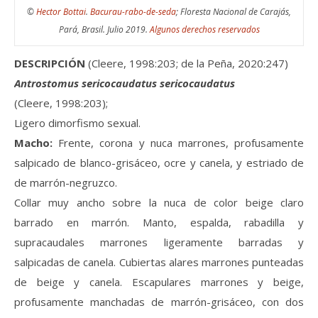
©
Hector Bottai
.
Bacurau-rabo-de-seda
; Floresta Nacional de Carajás,
Pará, Brasil. Julio 2019.
Algunos derechos reservados
DESCRIPCIÓN
(Cleere, 1998:203; de la Peña, 2020:247)
Antrostomus sericocaudatus sericocaudatus
(Cleere, 1998:203);
Ligero dimorfismo sexual.
Macho:
Frente, corona y nuca marrones, profusamente
salpicado de blanco-grisáceo, ocre y canela, y estriado de
de marrón-negruzco.
Collar muy ancho sobre la nuca de color beige claro
barrado en marrón. Manto, espalda, rabadilla y
supracaudales marrones ligeramente barradas y
salpicadas de canela. Cubiertas alares marrones punteadas
de beige y canela. Escapulares marrones y beige,
profusamente manchadas de marrón-grisáceo, con dos