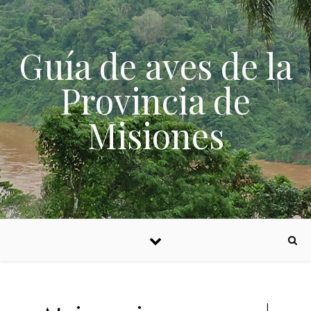
Skip to content
Guía de aves de la
Provincia de
Misiones