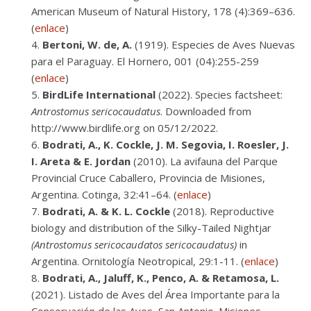
American Museum of Natural History, 178 (4):369–636.
(
enlace
)
Bertoni, W. de, A.
(1919). Especies de Aves Nuevas
para el Paraguay. El Hornero, 001 (04):255-259
(
enlace
)
BirdLife International
(2022). Species factsheet:
Antrostomus sericocaudatus
. Downloaded from
http://www.birdlife.org on 05/12/2022.
Bodrati, A., K. Cockle, J. M. Segovia, I. Roesler, J.
I. Areta & E. Jordan
(2010). La avifauna del Parque
Provincial Cruce Caballero, Provincia de Misiones,
Argentina. Cotinga, 32:41–64. (
enlace
)
Bodrati, A. & K. L. Cockle
(2018). Reproductive
biology and distribution of the Silky-Tailed Nightjar
(Antrostomus sericocaudatos sericocaudatus)
in
Argentina. Ornitología Neotropical, 29:1-11. (
enlace
)
Bodrati, A., Jaluff, K., Penco, A. & Retamosa, L.
(2021). Listado de Aves del Área Importante para la