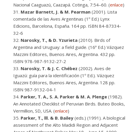
Nacional Caaguazú, Caazapá. Cotinga, 7:54–60. (
enlace
)
Mazar Barnett, J. & M. Pearman
(2001). Lista
comentada de las Aves Argentinas (1º Ed.) Lynx
Edicions, Barcelona, España. 164 pp. ISBN 84-87334-
32-6
Narosky, T., & D. Yzurieta
(2010). Birds of
Argentina and Uruguay: a field guide. (16ª Ed.) Vázquez
Mazzini Editores, Buenos Aires, Argentina. 432 pp.
ISBN 978-987-9132-27-2
Narosky, T. & J. C. Chébez
(2002). Aves de
Iguazú: guía para la identificación (1º Ed.). Vázquez
Mazzini Editores, Buenos Aires, Argentina. 128 pp.
ISBN 987-9132-04-1
Parker, T. A., S. A. Parker & M. A. Plenge
(1982).
An Annotated Checklist of Peruvian Birds. Buteo Books,
Vermillion, SD, USA. (
enlace
)
Parker, T., lll. & B. Bailey
(eds.) (1991). A biological
assessment of the Alto Madidi Region and Adjacent