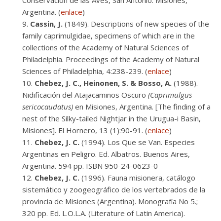
Conservación de las Aves, San Antonio. Misiones,
Argentina. (
enlace
)
Cassin, J.
(1849). Descriptions of new species of the
family caprimulgidae, specimens of which are in the
collections of the Academy of Natural Sciences of
Philadelphia. Proceedings of the Academy of Natural
Sciences of Philadelphia, 4:238-239. (
enlace
)
Chebez, J. C., Heinonen, S. & Bosso, A.
(1988).
Nidificación del Atajacaminos Oscuro
(Caprimulgus
sericocaudatus)
en Misiones, Argentina. [The finding of a
nest of the Silky-tailed Nightjar in the Urugua-i Basin,
Misiones]. El Hornero, 13 (1):90-91. (
enlace
)
Chebez, J. C.
(1994). Los Que se Van. Especies
Argentinas en Peligro. Ed. Albatros. Buenos Aires,
Argentina. 594 pp. ISBN 950-24-0623-0
Chebez, J. C.
(1996). Fauna misionera, catálogo
sistemático y zoogeográfico de los vertebrados de la
provincia de Misiones (Argentina). Monografía No 5.;
320 pp. Ed. L.O.L.A. (Literature of Latin America).