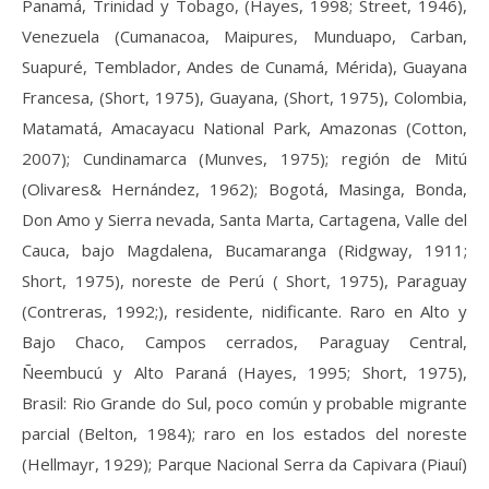
Panamá, Trinidad y Tobago, (Hayes, 1998; Street, 1946),
Venezuela
(
Cumanacoa, Maipures, Munduapo, Carban,
Suapuré, Temblador, Andes de Cunamá, Mérida), Guayana
Francesa, (Short, 1975), Guayana, (Short, 1975), Colombia,
Matamatá, Amacayacu National Park, Amazonas (Cotton,
2007); Cundinamarca (Munves, 1975); región de Mitú
(Olivares& Hernández, 1962); Bogotá, Masinga, Bonda,
Don Amo y Sierra nevada, Santa Marta, Cartagena, Valle del
Cauca, bajo Magdalena, Bucamaranga (Ridgway, 1911;
Short, 1975), noreste de Perú ( Short, 1975), Paraguay
(Contreras, 1992;), residente, nidificante. Raro en Alto y
Bajo Chaco, Campos cerrados, Paraguay Central,
Ñeembucú y Alto Paraná (Hayes, 1995; Short, 1975),
Brasil: Rio Grande do Sul, poco común y probable migrante
parcial (Belton, 1984); raro en los estados del noreste
(Hellmayr, 1929); Parque Nacional Serra da Capivara (Piauí)