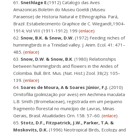
Snethlage
E
.(1912) Catalogo das Aves
Amazonicas.Boletim do Museu Goeldi (Museu
Paraense) de Historia Natural e Ethnographia. Pará,
Brazil :Estabelecimento Graphice de C. Wiegandt,1904-
1914; Vol VIII (1911-1912): 199 (
enlace
)
Snow, B.K. & Snow, D.W.
(1972) Feeding niches of
hummingbirds in a Trinidad valley. J. Anim. Ecol. 41: 471–
485. (
enlace
)
Snow, D.W
.
& Snow, B.K
. (1980) Relationships
between hummingbirds and flowers in the Andes of
Colombia. Bull. Brit. Mus. (Nat. Hist.) Zool. 38(2): 105–
139. (
enlace
)
Soares de Moura, A & Soares Júnior, F.J.
(2010)
Ornitofilia (polinização por aves) em Aechmea maculata
L.B. Smith (Bromeliaceae), registrada em um pequeno
fragmento florestal no município de Lavras, Minas
Gerais, Brasil. Atualidades Orn. 158: 57–60. (
enlace
)
Stotz, D.F., Fitzpatrick, J.W., Parker, T.A. &
Moskovits, D.K.
(1996) Neotropical Birds, Ecology and