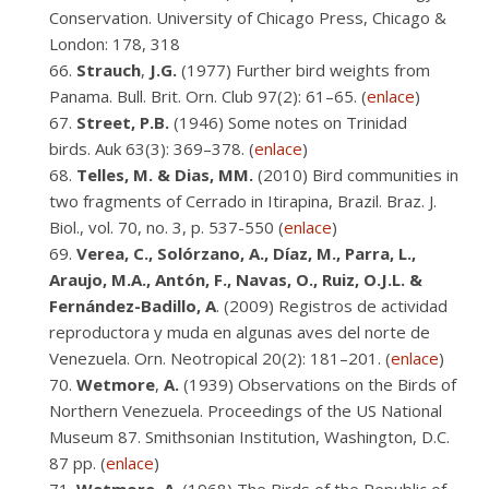
Conservation. University of Chicago Press, Chicago &
London: 178, 318
Strauch
,
J.G.
(1977) Further bird weights from
Panama. Bull. Brit. Orn. Club 97(2): 61–65. (
enlace
)
Street,
P.B.
(1946) Some notes on Trinidad
birds. Auk 63(3): 369–378. (
enlace
)
Telles, M. & Dias, MM.
(2010) Bird communities in
two fragments of Cerrado in Itirapina, Brazil. Braz. J.
Biol., vol. 70, no. 3, p. 537-550 (
enlace
)
Verea, C., Solórzano, A., Díaz, M., Parra, L.,
Araujo, M.A., Antón, F., Navas, O., Ruiz, O.J.L. &
Fernández-Badillo, A
. (2009) Registros de actividad
reproductora y muda en algunas aves del norte de
Venezuela. Orn. Neotropical 20(2): 181–201. (
enlace
)
Wetmore
,
A.
(1939) Observations on the Birds of
Northern Venezuela. Proceedings of the US National
Museum 87. Smithsonian Institution, Washington, D.C.
87 pp. (
enlace
)