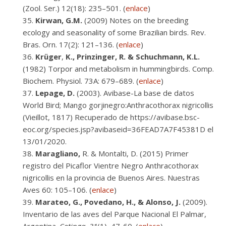
(Zool. Ser.) 12(18): 235–501. (
enlace
)
Kirwan,
G.M.
(2009) Notes on the breeding
ecology and seasonality of some Brazilian birds. Rev.
Bras. Orn. 17(2): 121–136. (
enlace
)
Krüger
,
K., Prinzinger, R. & Schuchmann, K.L.
(1982) Torpor and metabolism in hummingbirds. Comp.
Biochem. Physiol. 73A: 679–689. (
enlace
)
Lepage, D.
(2003). Avibase-La base de datos
World Bird; Mango gorjinegro:Anthracothorax nigricollis
(Vieillot, 1817) Recuperado de https://avibase.bsc-
eoc.org/species.jsp?avibaseid=36FEAD7A7F45381D el
13/01/2020.
Maragliano,
R. & Montalti, D. (2015) Primer
registro del Picaflor Vientre Negro Anthracothorax
nigricollis en la provincia de Buenos Aires. Nuestras
Aves 60: 105–106. (
enlace
)
Marateo, G., Povedano, H., & Alonso, J.
(2009).
Inventario de las aves del Parque Nacional El Palmar,