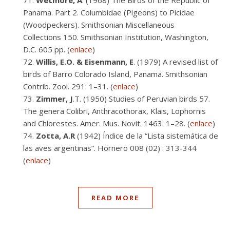
Wetmore, A
. (1968) The Birds of the Republic of
Panama. Part 2. Columbidae (Pigeons) to Picidae
(Woodpeckers). Smithsonian Miscellaneous
Collections 150. Smithsonian Institution, Washington,
D.C. 605 pp. (
enlace
)
Willis, E.O. & Eisenmann, E
. (1979) A revised list of
birds of Barro Colorado Island, Panama. Smithsonian
Contrib. Zool. 291: 1–31. (
enlace
)
Zimmer, J
.T. (1950) Studies of Peruvian birds 57.
The genera Colibri, Anthracothorax, Klais, Lophornis
and Chlorestes. Amer. Mus. Novit. 1463: 1–28. (
enlace
)
Zotta, A.R
(1942) Índice de la “Lista sistemática de
las aves argentinas”. Hornero 008 (02) : 313-344
(
enlace
)
READ MORE