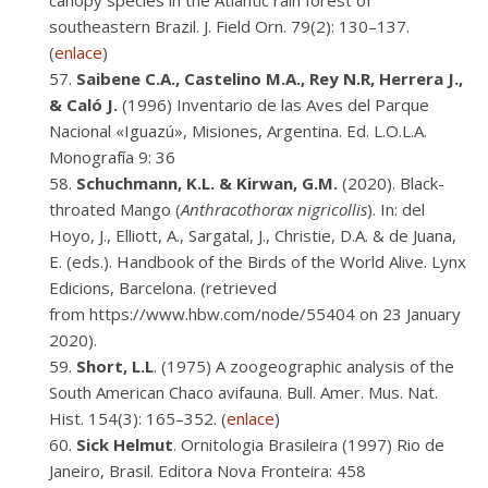
canopy species in the Atlantic rain forest of
southeastern Brazil. J. Field Orn. 79(2): 130–137.
(
enlace
)
Saibene C.A., Castelino M.A., Rey N.R, Herrera J.,
& Caló J.
(1996) Inventario de las Aves del Parque
Nacional «Iguazú», Misiones, Argentina. Ed. L.O.L.A.
Monografía 9: 36
Schuchmann, K.L. & Kirwan, G.M.
(2020). Black-
throated Mango (
Anthracothorax nigricollis
). In: del
Hoyo, J., Elliott, A., Sargatal, J., Christie, D.A. & de Juana,
E. (eds.). Handbook of the Birds of the World Alive. Lynx
Edicions, Barcelona. (retrieved
from https://www.hbw.com/node/55404 on 23 January
2020).
Short, L.L
. (1975) A zoogeographic analysis of the
South American Chaco avifauna. Bull. Amer. Mus. Nat.
Hist. 154(3): 165–352. (
enlace
)
Sick Helmut
. Ornitologia Brasileira (1997) Rio de
Janeiro, Brasil. Editora Nova Fronteira: 458