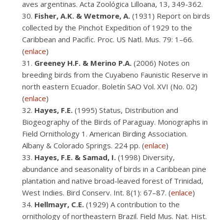
aves argentinas. Acta Zoológica Lilloana, 13, 349-362.
Fisher, A.K. & Wetmore, A.
(1931) Report on birds
collected by the Pinchot Expedition of 1929 to the
Caribbean and Pacific. Proc. US Natl. Mus. 79: 1–66.
(
enlace
)
Greeney
H.F. & Merino P.A.
(2006) Notes on
breeding birds from the Cuyabeno Faunistic Reserve in
north eastern Ecuador. Boletín SAO Vol. XVI (No. 02)
(
enlace
)
Hayes, F.E.
(1995) Status, Distribution and
Biogeography of the Birds of Paraguay. Monographs in
Field Ornithology 1. American Birding Association.
Albany & Colorado Springs. 224 pp. (
enlace
)
Hayes,
F.E. & Samad, I.
(1998) Diversity,
abundance and seasonality of birds in a Caribbean pine
plantation and native broad-leaved forest of Trinidad,
West Indies. Bird Conserv. Int. 8(1): 67–87. (
enlace
)
Hellmayr, C.E.
(1929) A contribution to the
ornithology of northeastern Brazil. Field Mus. Nat. Hist.