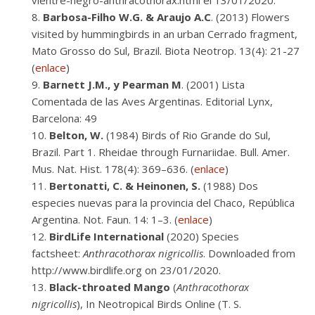
vientre-negro-anthracothorax.html el 13/01/2020.
Barbosa-Filho
W.G. & Araujo A.C
. (2013) Flowers
visited by hummingbirds in an urban Cerrado fragment,
Mato Grosso do Sul, Brazil. Biota Neotrop. 13(4): 21-27
(
enlace
)
Barnett J.M., y Pearman M
. (2001) Lista
Comentada de las Aves Argentinas. Editorial Lynx,
Barcelona: 49
Belton, W.
(1984) Birds of Rio Grande do Sul,
Brazil. Part 1. Rheidae through Furnariidae. Bull. Amer.
Mus. Nat. Hist. 178(4): 369–636. (
enlace
)
Bertonatti,
C. & Heinonen, S.
(1988) Dos
especies nuevas para la provincia del Chaco, República
Argentina. Not. Faun. 14: 1–3. (
enlace
)
BirdLife International
(2020) Species
factsheet:
Anthracothorax nigricollis
. Downloaded from
http://www.birdlife.org on 23/01/2020.
Black-throated Mango
(
Anthracothorax
nigricollis
), In Neotropical Birds Online (T. S.