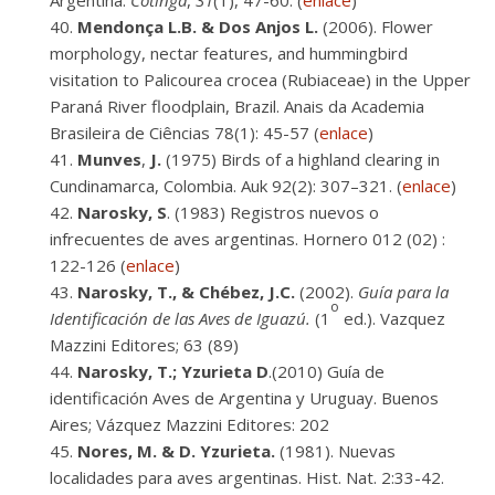
Argentina.
Cotinga
,
31
(1), 47-60. (
enlace
)
Mendonça L.B. & Dos Anjos L.
(2006). Flower
morphology, nectar features, and hummingbird
visitation to Palicourea crocea (Rubiaceae) in the Upper
Paraná River floodplain, Brazil. Anais da Academia
Brasileira de Ciências 78(1): 45-57 (
enlace
)
Munves
,
J.
(1975) Birds of a highland clearing in
Cundinamarca, Colombia. Auk 92(2): 307–321. (
enlace
)
Narosky, S
. (1983) Registros nuevos o
infrecuentes de aves argentinas. Hornero 012 (02) :
122-126 (
enlace
)
Narosky, T., & Chébez, J.C.
(2002).
Guía para la
o
Identificación de las Aves de Iguazú.
(1
ed.). Vazquez
Mazzini Editores; 63 (89)
Narosky, T.; Yzurieta D
.(2010) Guía de
identificación Aves de Argentina y Uruguay. Buenos
Aires; Vázquez Mazzini Editores: 202
Nores, M. & D. Yzurieta.
(1981). Nuevas
localidades para aves argentinas. Hist. Nat. 2:33-42.