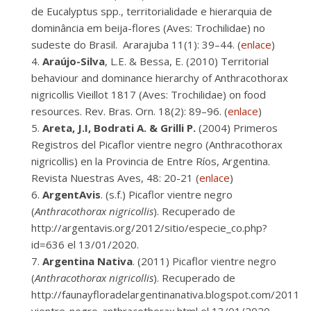
de Eucalyptus spp., territorialidade e hierarquia de
dominância em beija-flores (Aves: Trochilidae) no
sudeste do Brasil. Ararajuba 11(1): 39–44. (
enlace
)
Araújo-Silva
, L.E. & Bessa, E. (2010) Territorial
behaviour and dominance hierarchy of Anthracothorax
nigricollis Vieillot 1817 (Aves: Trochilidae) on food
resources. Rev. Bras. Orn. 18(2): 89–96. (
enlace
)
Areta, J.I, Bodrati A. & Grilli P.
(2004) Primeros
Registros del Picaflor vientre negro (Anthracothorax
nigricollis) en la Provincia de Entre Ríos, Argentina.
Revista Nuestras Aves, 48: 20-21 (
enlace
)
ArgentAvis
. (s.f.) Picaflor vientre negro
(
Anthracothorax nigricollis
). Recuperado de
http://argentavis.org/2012/sitio/especie_co.php?
id=636 el 13/01/2020.
Argentina Nativa
. (2011) Picaflor vientre negro
(
Anthracothorax nigricollis
). Recuperado de
http://faunayfloradelargentinanativa.blogspot.com/2011/0