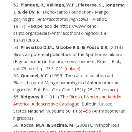
Planqué, R., Vellinga, W.P., Pieterse, S., Jongsma
J. & de By, R.
(Xeno-canto Foundation). Mango
gorjinegro ·
Anthracothorax nigricollis
·
(Vieillot,
1817).
Recuperado de https://www.xeno-
canto.org/species/Anthracothorax-nigricollis el
13/01/2020.
Previatto
D.M., Mizobe R.S. & Posso S.R
. (2013)
Birds as potential pollinators of the Spathodea nilotica
(Bignoniaceae) in the urban environment. Braz. J. Biol.,
vol. 73, no. 4, p. 737-741 (
enlace
)
Quesnel
,
V.C.
(1995) The case of an aberrant
Black-throated Mango hummingbird Anthracothorax
nigricollis. Bull. Brit. Orn. Club 115(1): 25–27. (
enlace
)
Ridgway
R
. (1911)
The Birds of North and Middle
America: A descriptive Catalogue
. Bulletin (United
States National Museum) 50; Pt.5:
456
(Anthrocothorax
nigricollis)
Rocca
,
M.A. & Sazima, M
. (2008) Ornithophilous