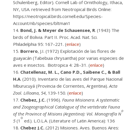
Schulenberg, Editor). Cornell Lab of Ornithology, Ithaca,
NY, USA. retrieved from Neotropical Birds Online:
https://neotropical.birds.cornell.edu/Species-
Account/nb/species/bltman1
Bond, J. & Meyer de Schauensee, R
. (1943) The
birds of Bolivia. Part II. Proc. Acad. Nat. Sci.
Philadelphia 95: 167–221. (
enlace
)
Borrero
, J.I. (1972) Explotación de las flores de
guayacán (Tabebuia chrysantha) por varias especies de
aves e insectos. Biotropica 4: 28–31. (
enlace
)
Chatellenaz, M. L., Cano P.D., Saibene C., & Ball
H.A
. (2010). Inventario de las aves del Parque Nacional
Mburucuyá (Provincia de Corrientes, Argentina).
Acta
Zool. Lilloana
,
54
, 139-150. (
enlace
)
Chebez, J.C.
(1996).
Fauna Misionera. A systematic
and Zoogeographical Catalogue of the vertebrate Fauna
o
of the Province of Misions (Argentina): Vol. Monografía N
o
5
(1
ed.). L.O.L.A. (Literature of Latin America): 136
Chebez J.C.
(2012) Misiones. Aves. Buenos Aires: