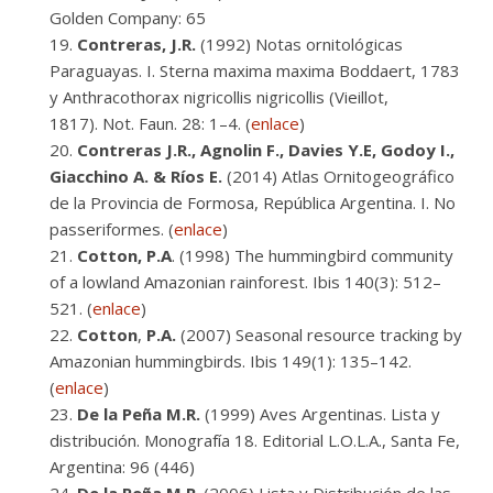
Golden Company: 65
Contreras,
J.R.
(1992) Notas ornitológicas
Paraguayas. I. Sterna maxima maxima Boddaert, 1783
y Anthracothorax nigricollis nigricollis (Vieillot,
1817). Not. Faun. 28: 1–4. (
enlace
)
Contreras J.R., Agnolin F., Davies Y.E, Godoy I.,
Giacchino A. & Ríos E.
(2014) Atlas Ornitogeográfico
de la Provincia de Formosa, República Argentina. I. No
passeriformes. (
enlace
)
Cotton, P.A
. (1998) The hummingbird community
of a lowland Amazonian rainforest. Ibis 140(3): 512–
521. (
enlace
)
Cotton
,
P.A.
(2007) Seasonal resource tracking by
Amazonian hummingbirds. Ibis 149(1): 135–142.
(
enlace
)
De la Peña M.R.
(1999) Aves Argentinas. Lista y
distribución. Monografía 18. Editorial L.O.L.A., Santa Fe,
Argentina: 96 (446)