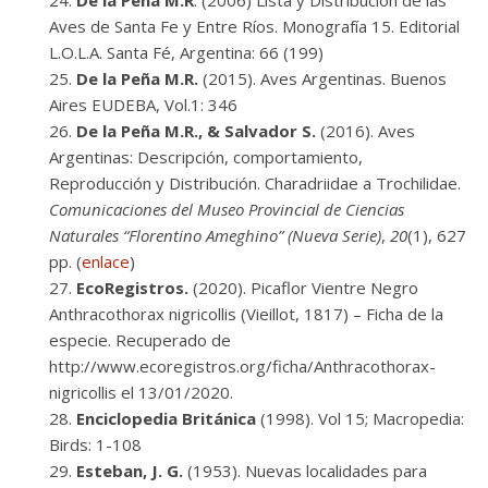
De la Peña M.R
. (2006) Lista y Distribución de las
Aves de Santa Fe y Entre Ríos. Monografía 15. Editorial
L.O.L.A. Santa Fé, Argentina: 66 (199)
De la Peña M.R.
(2015). Aves Argentinas. Buenos
Aires EUDEBA, Vol.1: 346
De la Peña M.R., & Salvador S.
(2016). Aves
Argentinas: Descripción, comportamiento,
Reproducción y Distribución. Charadriidae a Trochilidae.
Comunicaciones del Museo Provincial de Ciencias
Naturales “Florentino Ameghino” (Nueva Serie)
,
20
(1), 627
pp. (
enlace
)
EcoRegistros.
(2020). Picaflor Vientre Negro
Anthracothorax nigricollis (Vieillot, 1817) – Ficha de la
especie. Recuperado de
http://www.ecoregistros.org/ficha/Anthracothorax-
nigricollis el 13/01/2020.
Enciclopedia Británica
(1998). Vol 15; Macropedia:
Birds: 1-108
Esteban, J. G.
(1953). Nuevas localidades para