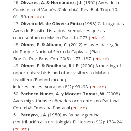
Olivares, A. & Hernández, J.I.
(1962) Aves de la
Comisaría del Vaupés (Colombia). Rev. Biol. Trop. 10:
61–90. (
enlace
)
Oliveiro M. de Oliveira Pinto
(1938) Catalogo das
Aves do Brasil e Lista dos exemplares que as
representam no Museo Paulista: 273 (
enlace
)
Olmos, F. & Albano, C.
(2012) As aves da região
do Parque Nacional Serra da Capivara (Piauí,
Brasil). Rev. Bras. Orn. 20(3): 173–187. (
enlace
)
Olmos, F. & Boulhosa, R.L.P
. (2000) A meeting of
opportunists: birds and other visitors to Mabea
fistulifera (Euphorbiaceae)
inflorescences. Ararajuba 8(2): 93–98. (
enlace
)
Pacheco Nunes,
A. y Moraes Tomas, W
. (2008)
Aves migratórias e nômades ocorrentes no Pantanal.
Corumbá: Embrapa Pantanal (
enlace
)
Pereyra,
J.A
. (1950) Avifauna argentina
(contribución a la ornitología). El Hornero 9(2): 178–241.
(
enlace
)