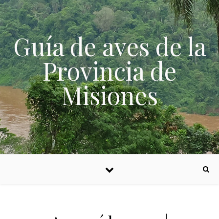
Skip to content
Guía de aves de la
Provincia de
Misiones