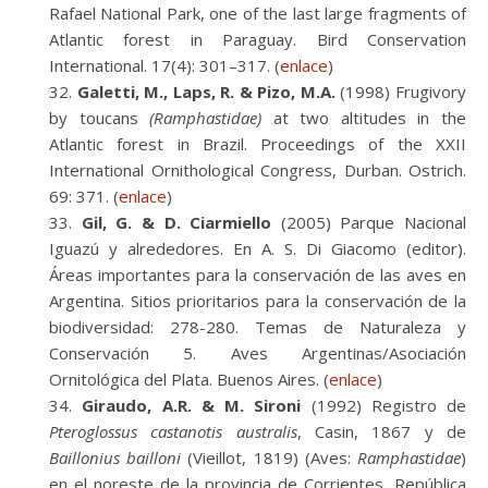
Rafael National Park, one of the last large fragments of
Atlantic forest in Paraguay. Bird Conservation
International. 17(4): 301–317. (
enlace
)
Galetti, M., Laps, R. & Pizo, M.A.
(1998) Frugivory
by toucans
(Ramphastidae)
at two altitudes in the
Atlantic forest in Brazil. Proceedings of the XXII
International Ornithological Congress, Durban. Ostrich.
69: 371. (
enlace
)
Gil, G. & D. Ciarmiello
(2005) Parque Nacional
Iguazú y alrededores. En A. S. Di Giacomo (editor).
Áreas importantes para la conservación de las aves en
Argentina. Sitios prioritarios para la conservación de la
biodiversidad: 278-280. Temas de Naturaleza y
Conservación 5. Aves Argentinas/Asociación
Ornitológica del Plata. Buenos Aires. (
enlace
)
Giraudo, A.R. & M. Sironi
(1992) Registro de
Pteroglossus castanotis australis
, Casin, 1867 y de
Baillonius bailloni
(Vieillot, 1819) (Aves:
Ramphastidae
)
en el noreste de la provincia de Corrientes, República