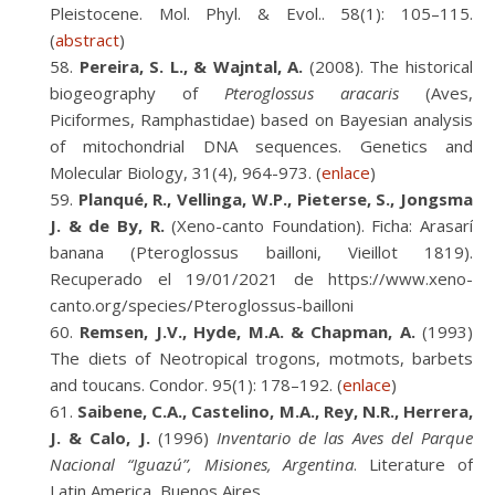
Pleistocene. Mol. Phyl. & Evol.. 58(1): 105–115.
(
abstract
)
Pereira, S. L., & Wajntal, A.
(2008). The historical
biogeography of
Pteroglossus aracaris
(Aves,
Piciformes, Ramphastidae) based on Bayesian analysis
of mitochondrial DNA sequences. Genetics and
Molecular Biology, 31(4), 964-973. (
enlace
)
Planqué, R., Vellinga, W.P., Pieterse, S., Jongsma
J. & de By, R.
(Xeno-canto Foundation). Ficha: Arasarí
banana (Pteroglossus bailloni, Vieillot 1819).
Recuperado el 19/01/2021 de https://www.xeno-
canto.org/species/Pteroglossus-bailloni
Remsen, J.V., Hyde, M.A. & Chapman, A.
(1993)
The diets of Neotropical trogons, motmots, barbets
and toucans. Condor. 95(1): 178–192. (
enlace
)
Saibene, C.A., Castelino, M.A., Rey, N.R., Herrera,
J. & Calo, J.
(1996)
Inventario de las Aves del Parque
Nacional “Iguazú”, Misiones, Argentina
. Literature of
Latin America, Buenos Aires.