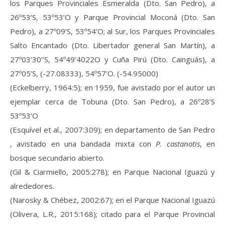
los Parques Provinciales Esmeralda (Dto. San Pedro), a
26º53’S, 53º53’O y Parque Provincial Moconá (Dto. San
Pedro), a 27º09’S, 53º54’O; al Sur, los Parques Provinciales
Salto Encantado (Dto. Libertador general San Martín), a
27º03’30’’S, 54º49’4022O y Cuña Pirú (Dto. Cainguás), a
27º05’S, (-27.08333), 54º57’O. (-54.95000)
(Eckelberry, 1964:5); en 1959, fue avistado por el autor un
ejemplar cerca de Tobuna (Dto. San Pedro), a 26º28’S
53º53’O
(Esquível et al., 2007:309); en departamento de San Pedro
, avistado en una bandada mixta con
P. castanotis
, en
bosque secundario abierto.
(Gil & Ciarmiello, 2005:278); en Parque Nacional Iguazú y
alrededores.
(Narosky & Chébez, 2002:67); en el Parque Nacional Iguazú
(Olivera, L.R., 2015:168); citado para el Parque Provincial