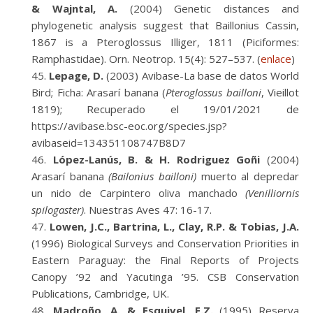
& Wajntal, A.
(2004) Genetic distances and
phylogenetic analysis suggest that Baillonius Cassin,
1867 is a Pteroglossus Illiger, 1811 (Piciformes:
Ramphastidae). Orn. Neotrop. 15(4): 527–537. (
enlace
)
Lepage, D.
(2003) Avibase-La base de datos World
Bird; Ficha: Arasarí banana (
Pteroglossus bailloni
, Vieillot
1819); Recuperado el 19/01/2021 de
https://avibase.bsc-eoc.org/species.jsp?
avibaseid=134351108747B8D7
López-Lanús, B. & H. Rodriguez Goñi
(2004)
Arasarí banana
(Bailonius bailloni)
muerto al depredar
un nido de Carpintero oliva manchado
(Venilliornis
spilogaster)
. Nuestras Aves 47: 16-17.
Lowen, J.C., Bartrina, L., Clay, R.P. & Tobias, J.A.
(1996) Biological Surveys and Conservation Priorities in
Eastern Paraguay: the Final Reports of Projects
Canopy ’92 and Yacutinga ’95. CSB Conservation
Publications, Cambridge, UK.
Madroño, A. & Esquivel, E.Z.
(1995) Reserva