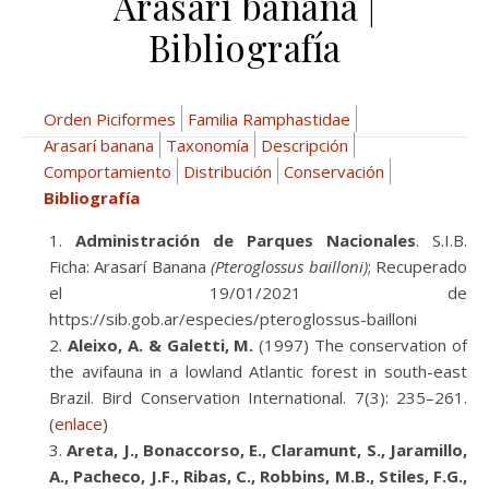
Arasarí banana |
Bibliografía
Orden Piciformes
Familia Ramphastidae
Arasarí banana
Taxonomía
Descripción
Comportamiento
Distribución
Conservación
Bibliografía
Administración de Parques Nacionales
. S.I.B.
Ficha: Arasarí Banana
(Pteroglossus bailloni)
; Recuperado
el 19/01/2021 de
https://sib.gob.ar/especies/pteroglossus-bailloni
Aleixo, A. & Galetti, M.
(1997) The conservation of
the avifauna in a lowland Atlantic forest in south-east
Brazil. Bird Conservation International. 7(3): 235–261.
(
enlace
)
Areta, J., Bonaccorso, E., Claramunt, S., Jaramillo,
A., Pacheco, J.F., Ribas, C., Robbins, M.B., Stiles, F.G.,