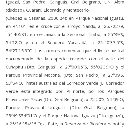
Iguazú, San Pedro, Cainguás, Gral Belgrano, L.N. Alem
(dudoso), Guaraní, Eldorado y Montecarlo.
(Chébez & Casañas, 2000:24); en Parque Nacional Iguazú,
en RN101, en el cruce con el arroyo Ñandú, a -25.72279,
-54.40581, en cercanías a la Seccional Timbó, a 25º39’S,
54º18’O y en el Sendero Yacaratiá, a 25º40’37.5’’S,
54º27’15.9’’O. Los autores comentan que el límite austral
documentado de la especie coincide con el Valle del
Cuñapirú (Dto. Cainguás), a 27º00’05’’S, 55º02’39’’O y el
Parque Provincial Moconá, (Dto. San Pedro), a 27º09’S,
53º54’O, límites australes del Corredor Verde (El Corredor
Verde está integrado por: Al norte, por los Parques
Provinciales Yacuy (Dto. Gral Belgrano), a 25º50’S, 54º09’O,
Parque Provincial Urugua-í (Dto. Gral Belgrano), a
25º49’S54º01’O y el Parque Nacional Iguazú (Dto. Iguazú),
a 25º36’S54º35’O; al Este, la Reserva de Biosfera Yabotí y