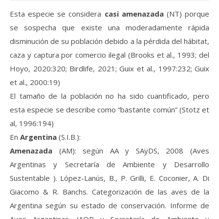
Esta especie se considera
casi amenazada
(NT) porque
se sospecha que existe una moderadamente rápida
disminución de su población debido a la pérdida del hábitat,
caza y captura por comercio ilegal (Brooks et al., 1993; del
Hoyo, 2020:320; Birdlife, 2021; Guix et al., 1997:232; Guix
et al., 2000:19)
El tamaño de la población no ha sido cuantificado, pero
esta especie se describe como “bastante común” (Stotz et
al, 1996:194)
En
Argentina
(S.I.B.):
Amenazada
(AM): según AA y SAyDS, 2008 (Aves
Argentinas y Secretaría de Ambiente y Desarrollo
Sustentable ). López-Lanús, B., P. Grilli, E. Coconier, A. Di
Giacomo & R. Banchs. Categorización de las aves de la
Argentina según su estado de conservación. Informe de
Aves Argentinas /AOP y Secretaría de Ambiente y