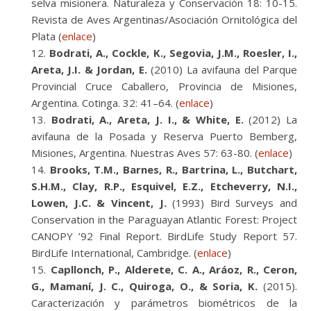
selva misionera. Naturaleza y Conservación 18: 10-15.
Revista de Aves Argentinas/Asociación Ornitológica del
Plata (
enlace
)
Bodrati, A., Cockle, K., Segovia, J.M., Roesler, I.,
Areta, J.I. & Jordan, E.
(2010) La avifauna del Parque
Provincial Cruce Caballero, Provincia de Misiones,
Argentina. Cotinga. 32: 41–64. (
enlace
)
Bodrati, A., Areta, J. I., & White, E.
(2012) La
avifauna de la Posada y Reserva Puerto Bemberg,
Misiones, Argentina. Nuestras Aves 57: 63-80. (
enlace
)
Brooks, T.M., Barnes, R., Bartrina, L., Butchart,
S.H.M., Clay, R.P., Esquivel, E.Z., Etcheverry, N.I.,
Lowen, J.C. & Vincent, J.
(1993) Bird Surveys and
Conservation in the Paraguayan Atlantic Forest: Project
CANOPY ’92 Final Report. BirdLife Study Report 57.
BirdLife International, Cambridge. (
enlace
)
Capllonch, P., Alderete, C. A., Aráoz, R., Ceron,
G., Mamaní, J. C., Quiroga, O., & Soria, K.
(2015).
Caracterización y parámetros biométricos de la