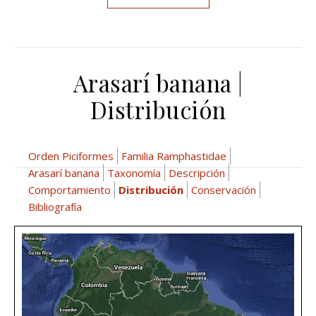
Arasarí banana |
Distribución
Orden Piciformes
Familia Ramphastidae
Arasarí banana
Taxonomía
Descripción
Comportamiento
Distribución
Conservación
Bibliografía