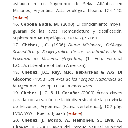
avifauna en un fragmento de Selva Atlántica en
Misiones, Argentina. Acta zoológica lilloana, 124-140.
(
enlace
)
Cebolla Badie, M.
(2000) El conocimiento mbya-
guaraní de las aves. Nomenclatura y clasificación.
Suplemento Antropológico, XXXV(2), 9-188.
Chébez, J.C.
(1996)
Fauna Misionera, Catálogo
Sistemático y Zoogeográfico de los vertebrados de la
Provincia de Misiones (Argentina)
(1º Ed.). Editorial
L.O.L.A. (Literature of Latin American).
Chebez, J.C., Rey, N.R., Babarskas & A.G. Di
Giacomo
(1998)
Las Aves de los Parques Nacionales de
la Argentina
. 126 pp. LOLA. Buenos Aires.
Chebez, J. C. & H. Casañas
(2000) Áreas claves
para la conservación de la biodiversidad de la provincia
de Misiones, Argentina. (Fauna vertebrada), 102 pág.
FVSA-WWF, Puerto Iguazú. (
enlace
)
Chebez, J., Bosso, A., Heinonen, S., Liva, A.,
Chavez, H.
(2001) Aves del Parque Natural Municipal