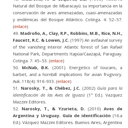
Natural del Bosque de Mbaracayú: su importancia en la
conservación de aves amenazadas, cuasi-amenazadas
y endémicas del Bosque Atlántico. Cotinga. 4: 52–57.
(
enlace
)
Madroño, A., Clay, R.P., Robbins, M.B., Rice, N.H.,
Faucett, R.C. & Lowen, J.C.
(1997) An avifaunal survey
of the vanishing interior Atlantic forest of San Rafael
National Park, Departments Itapúa/Caazapá, Paraguay.
Cotinga. 7: 45–53. (
enlace
)
McNab, B.K.
(2001). Energetics of toucans, a
barbet, and a hornbill: implications for avian frugivory.
Auk. 118(4): 916-933. (
enlace
)
Narosky, T., & Chébez, J.C.
(2002)
Guía para la
Identificación de las Aves de Iguazú
(1º Ed.). Vazquez
Mazzini Editores.
Narosky, T., & Yzurieta, D.
(2010)
Aves de
Argentina y Uruguay. Guía de identificación
(16.a
Ed.). Vázquez Mazzini Editores. Buenos Aires, Argentina