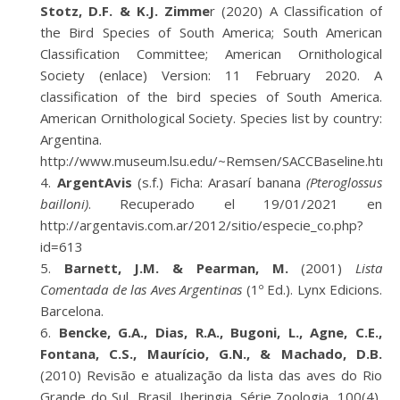
Stotz, D.F. & K.J. Zimme
r (2020) A Classification of
the Bird Species of South America; South American
Classification Committee; American Ornithological
Society (enlace) Version: 11 February 2020. A
classification of the bird species of South America.
American Ornithological Society. Species list by country:
Argentina.
http://www.museum.lsu.edu/~Remsen/SACCBaseline.htm
ArgentAvis
(s.f.) Ficha: Arasarí banana
(Pteroglossus
bailloni)
. Recuperado el 19/01/2021 en
http://argentavis.com.ar/2012/sitio/especie_co.php?
id=613
Barnett, J.M. & Pearman, M.
(2001)
Lista
Comentada de las Aves Argentinas
(1º Ed.). Lynx Edicions.
Barcelona.
Bencke, G.A., Dias, R.A., Bugoni, L., Agne, C.E.,
Fontana, C.S., Maurício, G.N., & Machado, D.B.
(2010) Revisão e atualização da lista das aves do Rio
Grande do Sul, Brasil. Iheringia. Série Zoologia, 100(4),