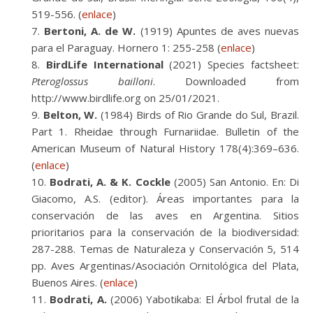
519-556. (
enlace
)
Bertoni, A. de W.
(1919) Apuntes de aves nuevas
para el Paraguay. Hornero 1: 255-258 (
enlace
)
BirdLife International
(2021) Species factsheet:
Pteroglossus bailloni
. Downloaded from
http://www.birdlife.org on 25/01/2021.
Belton, W.
(1984) Birds of Rio Grande do Sul, Brazil.
Part 1. Rheidae through Furnariidae. Bulletin of the
American Museum of Natural History 178(4):369–636.
(
enlace
)
Bodrati, A. & K. Cockle
(2005) San Antonio. En: Di
Giacomo, A.S. (editor). Áreas importantes para la
conservación de las aves en Argentina. Sitios
prioritarios para la conservación de la biodiversidad:
287-288. Temas de Naturaleza y Conservación 5, 514
pp. Aves Argentinas/Asociación Ornitológica del Plata,
Buenos Aires. (
enlace
)
Bodrati, A.
(2006) Yabotikaba: El Árbol frutal de la