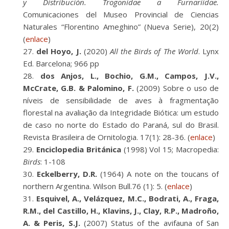
y Distribución. Trogonidae a Furnariidae.
Comunicaciones del Museo Provincial de Ciencias
Naturales “Florentino Ameghino” (Nueva Serie), 20(2)
(
enlace
)
del Hoyo, J.
(2020)
All the Birds of The World
. Lynx
Ed. Barcelona; 966 pp
dos Anjos, L., Bochio, G.M., Campos, J.V.,
McCrate, G.B. & Palomino, F.
(2009) Sobre o uso de
níveis de sensibilidade de aves à fragmentação
florestal na avaliação da Integridade Biótica: um estudo
de caso no norte do Estado do Paraná, sul do Brasil.
Revista Brasileira de Ornitologia. 17(1): 28-36. (
enlace
)
Enciclopedia Británica
(1998) Vol 15; Macropedia:
Birds
: 1-108
Eckelberry, D.R.
(1964) A note on the toucans of
northern Argentina. Wilson Bull.76 (1): 5. (
enlace
)
Esquivel, A., Velázquez, M.C., Bodrati, A., Fraga,
R.M., del Castillo, H., Klavins, J., Clay, R.P., Madroño,
A. & Peris, S.J.
(2007) Status of the avifauna of San