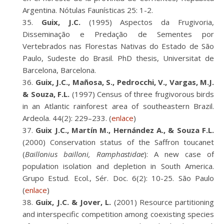
Argentina. Nótulas Faunísticas 25: 1-2.
Guix, J.C.
(1995) Aspectos da Frugivoria,
Disseminação e Predação de Sementes por
Vertebrados nas Florestas Nativas do Estado de São
Paulo, Sudeste do Brasil. PhD thesis, Universitat de
Barcelona, Barcelona.
Guix, J.C., Mañosa, S., Pedrocchi, V., Vargas, M.J.
& Souza, F.L.
(1997) Census of three frugivorous birds
in an Atlantic rainforest area of southeastern Brazil.
Ardeola. 44(2): 229–233. (
enlace
)
Guix J.C., Martín M., Hernández A., & Souza F.L.
(2000) Conservation status of the Saffron toucanet
(
Baillonius bailloni, Ramphastidae
): A new case of
population isolation and depletion in South America.
Grupo Estud. Ecol., Sér. Doc. 6(2): 10-25. São Paulo
(
enlace
)
Guix, J.C. & Jover, L.
(2001) Resource partitioning
and interspecific competition among coexisting species