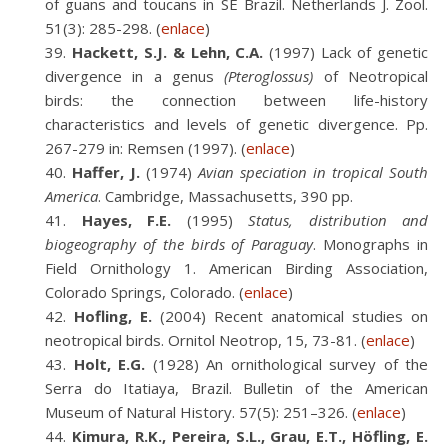
of guans and toucans in SE Brazil. Netherlands J. Zool.
51(3): 285-298. (
enlace
)
Hackett, S.J. & Lehn, C.A.
(1997) Lack of genetic
divergence in a genus
(Pteroglossus)
of Neotropical
birds: the connection between life-history
characteristics and levels of genetic divergence. Pp.
267-279 in: Remsen (1997). (
enlace
)
Haffer, J.
(1974)
Avian speciation in tropical South
America
. Cambridge, Massachusetts, 390 pp.
Hayes, F.E.
(1995)
Status, distribution and
biogeography of the birds of Paraguay
. Monographs in
Field Ornithology 1. American Birding Association,
Colorado Springs, Colorado. (
enlace
)
Hofling, E.
(2004) Recent anatomical studies on
neotropical birds. Ornitol Neotrop, 15, 73-81. (
enlace
)
Holt, E.G.
(1928) An ornithological survey of the
Serra do Itatiaya, Brazil. Bulletin of the American
Museum of Natural History. 57(5): 251–326. (
enlace
)
Kimura, R.K., Pereira, S.L., Grau, E.T., Höfling, E.