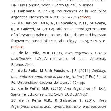
DR. Luis Honorio Rolon. Puerto Iguazú, Misiones
Dabbene, R.
(1929) Los tucanes de la República
Argentina. Hornero 004 (03) : 265-271 (
enlace
)
de Barros Leite, A., Brancalion, P. H., Guevara,
R., & Galetti, M.
(2012) Differential seed germination
of a keystone palm (Euterpe edulis) dispersed by avian
frugivores. Journal of Tropical Ecology, 28(6), 615-618.
(
enlace
)
de la Peña, M.R.
(1999)
Aves argentinas. Lista y
distribución
. L.O.L.A (Literature of Latin America),
Buenos Aires.
de la Peña, M.R. & Pensiero, J.F.
(2011)
Catálogo
de nombres comunes de la flora argentina
(1º Ed.) Santa
Fe: Universidad Nacional del Litoral; 464 pp.
de la Peña, M.R.
(2015)
Aves Argentinas
(1º Ed.);
Santa Fé. Ediciones UNL; CABA: EUDEBA.Vol.(1)
de la Peña M.R., & Salvador S.
(2016)
Aves
Argentinas: Descripción, comportamiento, Reproducción