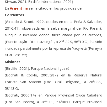
Kirwan, 2021; Birdlife International, 2021)
En
Argentina
se ha citado en las provincias de:
Corrientes
(Giraudo & Sironi, 1992, citados en de la Peña & Salvador,
2016:41); observada en la selva marginal del Río Paraná,
aunque la localidad donde fuera citada por los autores,
(Puerto Luján -Dto. Ituzaingó-, a 27º 22’S, 56º10’O), ha sido
inundada parcialmente por la represa de Yacyretá (Pereyra
et al., 2017:2)
Misiones
(Birdlife, 2021); Parque Nacional Iguazú
(Bodrati & Cockle, 2005:287); en la Reserva Natural
Estricta San Antonio (Dto. Gral Belgrano), a 26º08’S,
53º43’O.
(Bodrati, 2006:14); en Parque Provincial Cruce Caballero
(Dto. San Pedro), a 26º31’S, 54º00’O, Parque Provincial