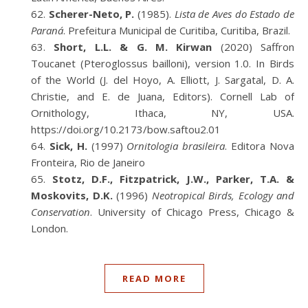
Scherer-Neto, P.
(1985).
Lista de Aves do Estado de
Paraná
. Prefeitura Municipal de Curitiba, Curitiba, Brazil.
Short, L.L. & G. M. Kirwan
(2020) Saffron
Toucanet (Pteroglossus bailloni), version 1.0. In Birds
of the World (J. del Hoyo, A. Elliott, J. Sargatal, D. A.
Christie, and E. de Juana, Editors). Cornell Lab of
Ornithology, Ithaca, NY, USA.
https://doi.org/10.2173/bow.saftou2.01
Sick, H.
(1997)
Ornitologia brasileira
. Editora Nova
Fronteira, Rio de Janeiro
Stotz, D.F., Fitzpatrick, J.W., Parker, T.A. &
Moskovits, D.K.
(1996)
Neotropical Birds, Ecology and
Conservation
. University of Chicago Press, Chicago &
London.
READ MORE