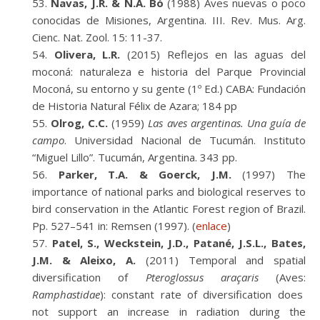
Navas, J.R. & N.A. Bó
(1988) Aves nuevas o poco
conocidas de Misiones, Argentina. III. Rev. Mus. Arg.
Cienc. Nat. Zool. 15: 11-37.
Olivera, L.R.
(2015) Reflejos en las aguas del
moconá: naturaleza e historia del Parque Provincial
Moconá, su entorno y su gente (1º Ed.) CABA: Fundación
de Historia Natural Félix de Azara; 184 pp
Olrog, C.C.
(1959)
Las aves argentinas. Una guía de
campo
. Universidad Nacional de Tucumán. Instituto
“Miguel Lillo”. Tucumán, Argentina. 343 pp.
Parker, T.A. & Goerck, J.M.
(1997) The
importance of national parks and biological reserves to
bird conservation in the Atlantic Forest region of Brazil.
Pp. 527–541 in: Remsen (1997). (
enlace
)
Patel, S., Weckstein, J.D., Patané, J.S.L., Bates,
J.M. & Aleixo, A.
(2011) Temporal and spatial
diversification of
Pteroglossus araçaris
(Aves:
Ramphastidae
): constant rate of diversification does
not support an increase in radiation during the