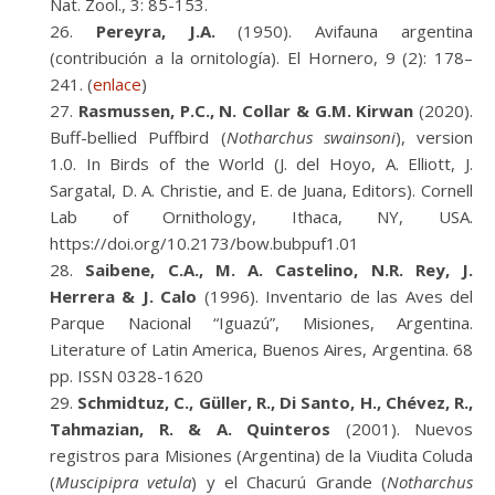
Nat. Zool., 3: 85-153.
Pereyra, J.A.
(1950). Avifauna argentina
(contribución a la ornitología). El Hornero, 9 (2): 178–
241. (
enlace
)
Rasmussen, P.C., N. Collar & G.M. Kirwan
(2020).
Buff-bellied Puffbird (
Notharchus swainsoni
), version
1.0. In Birds of the World (J. del Hoyo, A. Elliott, J.
Sargatal, D. A. Christie, and E. de Juana, Editors). Cornell
Lab of Ornithology, Ithaca, NY, USA.
https://doi.org/10.2173/bow.bubpuf1.01
Saibene, C.A., M. A. Castelino, N.R. Rey, J.
Herrera & J. Calo
(1996). Inventario de las Aves del
Parque Nacional “Iguazú”, Misiones, Argentina.
Literature of Latin America, Buenos Aires, Argentina. 68
pp. ISSN 0328-1620
Schmidtuz, C., Güller, R., Di Santo, H., Chévez, R.,
Tahmazian, R. & A. Quinteros
(2001). Nuevos
registros para Misiones (Argentina) de la Viudita Coluda
(
Muscipipra vetula
) y el Chacurú Grande (
Notharchus