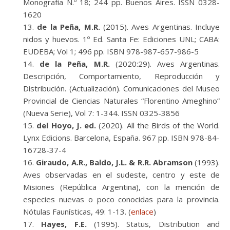
Monografía N.º 18; 244 pp. Buenos Aires. ISSN 0328-
1620
de la Peña, M.R.
(2015). Aves Argentinas. Incluye
nidos y huevos. 1º Ed. Santa Fe: Ediciones UNL; CABA:
EUDEBA; Vol 1; 496 pp. ISBN 978-987-657-986-5
de la Peña, M.R.
(2020:29). Aves Argentinas.
Descripción, Comportamiento, Reproducción y
Distribución. (Actualización). Comunicaciones del Museo
Provincial de Ciencias Naturales “Florentino Ameghino”
(Nueva Serie), Vol 7: 1-344. ISSN 0325-3856
del Hoyo, J. ed.
(2020). All the Birds of the World.
Lynx Edicions. Barcelona, España. 967 pp. ISBN 978-84-
16728-37-4
Giraudo, A.R., Baldo, J.L. & R.R. Abramson
(1993).
Aves observadas en el sudeste, centro y este de
Misiones (República Argentina), con la mención de
especies nuevas o poco conocidas para la provincia.
Nótulas Faunísticas, 49: 1-13. (
enlace
)
Hayes, F.E.
(1995). Status, Distribution and