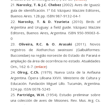
Narosky, T. & J.C. Chebez
(2002). Aves de Iguazú:
guía de identificación. 1º Ed. Vázquez Mazzini Editores,
Buenos Aires. 128 pp. ISBN 987-9132-04-1
Narosky, T. & D. Yzurieta
(2010). Birds of
Argentina and Uruguay: a field guide. Vázquez Mazzini
Editores, Buenos Aires, Argentina. ISBN 950-99063-6-
0
Oliveira, R.C. & O. Arasaki
(2011). Novos
registros de
Notharchus swainsoni
(Galbuliformes:
Bucconidae) na região noroeste do Estado do Paraná e
ampliação da área de ocorrência no estado. Atualidades
Orn., 162: 6-7. (
enlace
)
Olrog, C.Ch.
(1979). Nueva Lista de la Avifauna
Argentina. Ópera Lilloana XXVII. Ministerio de Cultura y
Educación. Fundación Miguel Lillo. Tucumán, Argentina.
324 pp. ISSN 0078-5245
Partridge, W.H.
(1954). Estudio preliminar sobre
una colección de aves de Misiones. Rev. Mus. Arg. Cs.