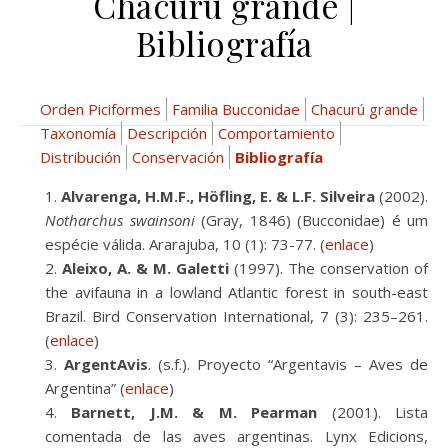
Chacurú grande |
Bibliografía
Orden Piciformes
Familia Bucconidae
Chacurú grande
Taxonomía
Descripción
Comportamiento
Distribución
Conservación
Bibliografía
Alvarenga, H.M.F., Höfling, E. & L.F. Silveira
(2002).
Notharchus swainsoni
(Gray, 1846) (Bucconidae) é um
espécie válida. Ararajuba, 10 (1): 73-77. (
enlace
)
Aleixo, A. & M. Galetti
(1997). The conservation of
the avifauna in a lowland Atlantic forest in south-east
Brazil. Bird Conservation International, 7 (3): 235–261.
(
enlace
)
ArgentAvis
. (s.f.). Proyecto “Argentavis – Aves de
Argentina” (
enlace
)
Barnett, J.M. & M. Pearman
(2001). Lista
comentada de las aves argentinas. Lynx Edicions,