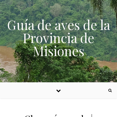
Skip to content
Guía de aves de la
Provincia de
Misiones