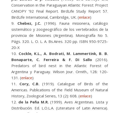
Conservation in the Paraguayan Atlantic Forest: Project
CANOPY ’92 Final Report. BirdLife Study Report 57.
BirdLife International, Cambridge, UK. (
enlace
)
Chebez, J.C.
(1996). Fauna misionera, catálogo
sistemático y zoogeográfico de los vertebrados de la
provincia de Misiones (Argentina). Monografía No 5.
Págs. 320. L. O. L. A. Bs.Aires. 320 pp. ISBN 950-9725-
20-X
Cockle, K.L., A. Bodrati, M. Lammertink, B. B.
Bonaparte, C. Ferreira & F. Di Sallo
(2016).
Predators of bird nest in the Atlantic Forest of
Argentina y Paraguay. Wilson Jour. Ornith., 128: 120-
131. (
enlace
)
Cory, C.B.
(1919). Catalogue of Birds of the
Americas. Publications of the Field Museum of Natural
History, Zoological Series, 13 (2): 608. (
enlace
)
de la Peña M.R.
(1999). Aves Argentinas. Lista y
Distribución. Ed. L.O.L.A. (Literature of Latin America).