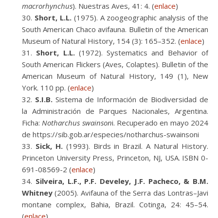
macrorhynchus
). Nuestras Aves, 41: 4. (
enlace
)
Short, L.L.
(1975). A zoogeographic analysis of the
South American Chaco avifauna. Bulletin of the American
Museum of Natural History, 154 (3): 165–352. (
enlace
)
Short, L.L.
(1972). Systematics and Behavior of
South American Flickers (Aves, Colaptes). Bulletin of the
American Museum of Natural History, 149 (1), New
York. 110 pp. (
enlace
)
S.I.B.
Sistema de Información de Biodiversidad de
la Administración de Parques Nacionales, Argentina.
Ficha:
Notharchus swainson
i. Recuperado en mayo 2024
de https://sib.gob.ar/especies/notharchus-swainsoni
Sick, H.
(1993). Birds in Brazil. A Natural History.
Princeton University Press, Princeton, NJ, USA. ISBN 0-
691-08569-2 (
enlace
)
Silveira, L.F., P.F. Develey, J.F. Pacheco, & B.M.
Whitney
(2005). Avifauna of the Serra das Lontras–Javi
montane complex, Bahia, Brazil. Cotinga, 24: 45–54.
(
enlace
)