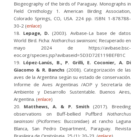
Biogeography of the birds of Paraguay. Monographs in
Field Ornithology 1. American Birding Association,
Colorado Springs, CO, USA. 224 pp. ISBN: 1-878788-
30-2 (
enlace
)
Lepage, D.
(2003). Avibase-La base de datos
World Bird. Ficha:
Notharchus swainsoni
; Recuperado en
mayo 2024 de https://avibase.bsc-
eoc.org/species.jsp?avibaseid=5D3D72E119BEFB1C
López-Lanús, B., P. Grilli, E. Coconier, A. Di
Giacomo & R. Banchs
(2008). Categorización de las
aves de la Argentina según su estado de conservación.
Informe de Aves Argentinas /AOP y Secretaría de
Ambiente y Desarrollo Sustentable. Buenos Aires,
Argentina. (
enlace
)
Matthews, A. & P. Smith
(2017). Breeding
observations on Buff-bellied Puffbird
Notharchus
swainsoni
(Piciformes: Bucconidae) at rancho Laguna
Blanca, San Pedro Department, Paraguay. Revista
Brasileira de Ornitologia, 25 (1): 20-23. (
enlace
)