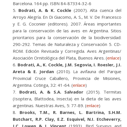
Barcelona. 164 pp. ISBN 84-87334-32-6
Bodrati, A. & K. Cockle
(2007). Alta cuenca del
Arroyo Alegría. En Di Giacomo, A. S., M. V. De Francesco
y E. G. Coconier (editores). 2007. Áreas importantes
para la conservación de las aves en Argentina. Sitios
prioritarios para la conservación de la biodiversidad:
290-292. Temas de Naturaleza y Conservación 5. CD-
ROM. Edición Revisada y Corregida. Aves Argentinas/
Asociación Ornitológica del Plata, Buenos Aires. (
enlace
)
Bodrati, A., K. Cockle, J.M. Segovia, I. Roesler, J.I.
Areta & E. Jordan
(2010). La avifauna del Parque
Provincial Cruce Caballero, Provincia de Misiones,
Argentina. Cotinga, 32: 41-64. (
enlace
)
Bodrati, A. & S.A. Salvador
(2015). Termitas
(Isoptera, Blattodea, Insecta) en la dieta de las aves
argentinas. Nuestras Aves, 5: 77-89. (
enlace
)
Brooks, T.M., R. Barnes, L. Bartrina, S.H.M.
Butchart, R.P. Clay, E.Z. Esquivel, N.I. Etcheverry,
J.C. Lowen & J. Vincent
(1993). Bird Surveys and