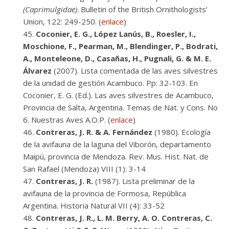
(Caprimulgidae)
. Bulletin of the British Ornithologists’
Union, 122: 249-250. (
enlace
)
Coconier, E. G., López Lanús, B., Roesler, I.,
Moschione, F., Pearman, M., Blendinger, P., Bodrati,
A., Monteleone, D., Casañas, H., Pugnali, G. & M. E.
Álvarez
(2007). Lista comentada de las aves silvestres
de la unidad de gestión Acambuco. Pp: 32-103. En
Coconier, E. G. (Ed.). Las aves silvestres de Acambuco,
Provincia de Salta, Argentina. Temas de Nat. y Cons. No
6. Nuestras Aves A.O.P. (
enlace
)
Contreras, J. R. & A. Fernández
(1980). Ecología
de la avifauna de la laguna del Viborón, departamento
Maipú, provincia de Mendoza. Rev. Mus. Hist. Nat. de
San Rafael (Mendoza) VIII (1): 3-14
Contreras, J. R.
(1987). Lista preliminar de la
avifauna de la provincia de Formosa, República
Argentina. Historia Natural VII (4): 33-52
Contreras, J. R., L. M. Berry, A. O. Contreras, C.