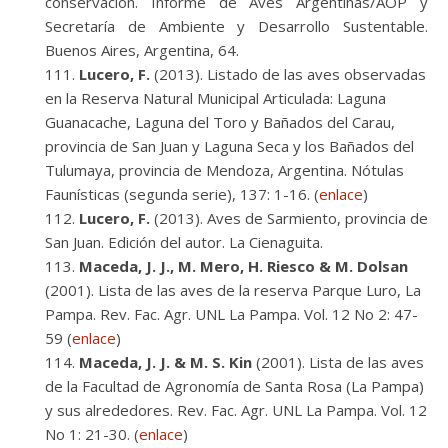
conservación. Informe de Aves Argentinas/AOP y
Secretaría de Ambiente y Desarrollo Sustentable.
Buenos Aires, Argentina, 64.
Lucero, F.
(2013). Listado de las aves observadas
en la Reserva Natural Municipal Articulada: Laguna
Guanacache, Laguna del Toro y Bañados del Carau,
provincia de San Juan y Laguna Seca y los Bañados del
Tulumaya, provincia de Mendoza, Argentina. Nótulas
Faunísticas (segunda serie), 137: 1-16. (
enlace
)
Lucero, F.
(2013). Aves de Sarmiento, provincia de
San Juan. Edición del autor. La Cienaguita.
Maceda, J. J., M. Mero, H. Riesco & M. Dolsan
(2001). Lista de las aves de la reserva Parque Luro, La
Pampa. Rev. Fac. Agr. UNL La Pampa. Vol. 12 No 2: 47-
59 (
enlace
)
Maceda, J. J. & M. S. Kin
(2001). Lista de las aves
de la Facultad de Agronomía de Santa Rosa (La Pampa)
y sus alrededores. Rev. Fac. Agr. UNL La Pampa. Vol. 12
No 1: 21-30. (
enlace
)