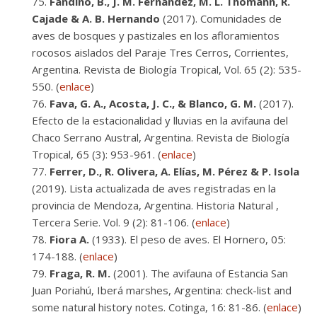
Fandiño, B., J. M. Fernández, M. L. Thomann, R.
Cajade & A. B. Hernando
(2017). Comunidades de
aves de bosques y pastizales en los afloramientos
rocosos aislados del Paraje Tres Cerros, Corrientes,
Argentina. Revista de Biología Tropical, Vol. 65 (2): 535-
550. (
enlace
)
Fava, G. A., Acosta, J. C., & Blanco, G. M.
(2017).
Efecto de la estacionalidad y lluvias en la avifauna del
Chaco Serrano Austral, Argentina. Revista de Biología
Tropical, 65 (3): 953-961. (
enlace
)
Ferrer, D., R. Olivera, A. Elías, M. Pérez & P. Isola
(2019). Lista actualizada de aves registradas en la
provincia de Mendoza, Argentina. Historia Natural ,
Tercera Serie. Vol. 9 (2): 81-106. (
enlace
)
Fiora A.
(1933). El peso de aves. El Hornero, 05:
174-188. (
enlace
)
Fraga, R. M.
(2001). The avifauna of Estancia San
Juan Poriahú, Iberá marshes, Argentina: check-list and
some natural history notes. Cotinga, 16: 81-86. (
enlace
)