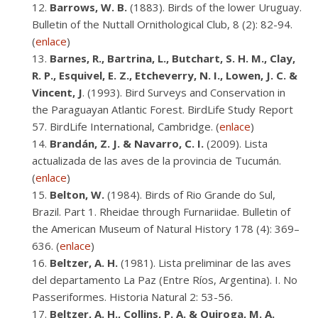
Barrows, W. B.
(1883). Birds of the lower Uruguay.
Bulletin of the Nuttall Ornithological Club, 8 (2): 82-94.
(
enlace
)
Barnes, R., Bartrina, L., Butchart, S. H. M., Clay,
R. P., Esquivel, E. Z., Etcheverry, N. I., Lowen, J. C. &
Vincent, J
. (1993). Bird Surveys and Conservation in
the Paraguayan Atlantic Forest. BirdLife Study Report
57. BirdLife International, Cambridge. (
enlace
)
Brandán, Z. J. & Navarro, C. I.
(2009). Lista
actualizada de las aves de la provincia de Tucumán.
(
enlace
)
Belton, W.
(1984). Birds of Rio Grande do Sul,
Brazil. Part 1. Rheidae through Furnariidae. Bulletin of
the American Museum of Natural History 178 (4): 369–
636. (
enlace
)
Beltzer, A. H.
(1981). Lista preliminar de las aves
del departamento La Paz (Entre Ríos, Argentina). I. No
Passeriformes. Historia Natural 2: 53-56.
Beltzer, A. H., Collins, P. A. & Quiroga, M. A.