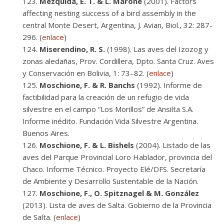
Mezquida, E. T. & L. Marone
(2001). Factors
affecting nesting success of a bird assembly in the
central Monte Desert, Argentina, J. Avian, Biol., 32: 287-
296. (
enlace
)
Miserendino, R. S.
(1998). Las aves del Izozog y
zonas aledañas, Prov. Cordillera, Dpto. Santa Cruz. Aves
y Conservación en Bolivia, 1: 73–82. (
enlace
)
Moschione, F. & R. Banchs
(1992). Informe de
factibilidad para la creación de un refugio de vida
silvestre en el campo “Los Morillos” de Ansilta S.A.
Informe inédito. Fundación Vida Silvestre Argentina.
Buenos Aires.
Moschione, F. & L. Bishels
(2004). Listado de las
aves del Parque Provincial Loro Hablador, provincia del
Chaco. Informe Técnico. Proyecto Elé/DFS. Secretaría
de Ambiente y Desarrollo Sustentable de la Nación.
Moschione, F., O. Spitznagel & M. González
(2013). Lista de aves de Salta. Gobierno de la Provincia
de Salta. (
enlace
)