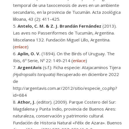
temporal de una taxocenosis de aves en un ambiente
secundario, en la provincia de Tucumán. Acta zoológica
lilloana, 43 (2): 411-425.
Antelo, C. M. & Z. J. Brandán Fernández
(2013).
Las aves no Passeriformes de Tucumán, Argentina.
Miscelanea 132. Fundación Miguel Lillo, Argentina.
(
enlace
)
Aplin, O. V.
(1894). On the Birds of Uruguay. The
Ibis, 6º Serie, Nº 22: 149-214 (
enlace
)
ArgentAvis
(s.f.): Ficha especie: Atajacaminos Tijera
(Hydropsalis torquata)
Recuperado en diciembre 2022
de
http://argentavis.com.ar/2012/sitio/especie_co.php?
id=684
Athor, J.
(editor). (2009). Parque Costero del Sur:
Magdalena y Punta Indio, provincia de Buenos Aires:
naturaleza, conservación y patrimonio cultural.
Fundación de Historia Natural «Félix de Azara». Buenos