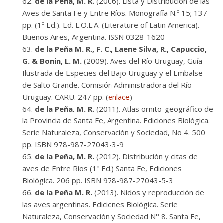
de la Peña, M. R.
(2006). Lista y Distribución de las
Aves de Santa Fe y Entre Ríos. Monografía N.º 15; 137
pp. (1º Ed.). Ed. L.O.L.A. (Literature of Latin America).
Buenos Aires, Argentina. ISSN 0328-1620
de la Peña M. R., F. C., Laene Silva, R., Capuccio,
G. & Bonin, L. M.
(2009). Aves del Río Uruguay, Guía
Ilustrada de Especies del Bajo Uruguay y el Embalse
de Salto Grande. Comisión Administradora del Río
Uruguay. CARU. 247 pp. (
enlace
)
de la Peña, M. R.
(2011). Atlas ornito-geográfico de
la Provincia de Santa Fe, Argentina. Ediciones Biológica.
Serie Naturaleza, Conservación y Sociedad, No 4. 500
pp. ISBN 978-987-27043-3-9
de la Peña, M. R.
(2012). Distribución y citas de
aves de Entre Ríos (1º Ed.) Santa Fe, Ediciones
Biológica. 206 pp. ISBN 978-987-27043-5-3
de la Peña M. R.
(2013). Nidos y reproducción de
las aves argentinas. Ediciones Biológica. Serie
Naturaleza, Conservación y Sociedad N° 8. Santa Fe,