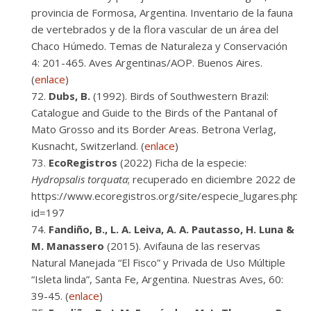
provincia de Formosa, Argentina. Inventario de la fauna
de vertebrados y de la flora vascular de un área del
Chaco Húmedo. Temas de Naturaleza y Conservación
4: 201-465. Aves Argentinas/AOP. Buenos Aires.
(
enlace
)
Dubs, B.
(1992). Birds of Southwestern Brazil:
Catalogue and Guide to the Birds of the Pantanal of
Mato Grosso and its Border Areas. Betrona Verlag,
Kusnacht, Switzerland. (
enlace
)
EcoRegistros
(2022) Ficha de la especie:
Hydropsalis torquata
; recuperado en diciembre 2022 de
https://www.ecoregistros.org/site/especie_lugares.php?
id=197
Fandiño, B., L. A. Leiva, A. A. Pautasso, H. Luna &
M. Manassero
(2015). Avifauna de las reservas
Natural Manejada “El Fisco” y Privada de Uso Múltiple
“Isleta linda”, Santa Fe, Argentina. Nuestras Aves, 60:
39-45. (
enlace
)