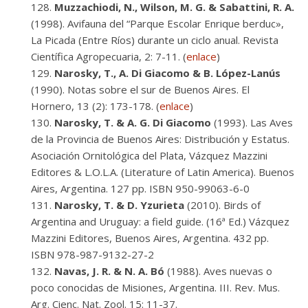
Muzzachiodi, N., Wilson, M. G. & Sabattini, R. A.
(1998). Avifauna del “Parque Escolar Enrique berduc»,
La Picada (Entre Ríos) durante un ciclo anual. Revista
Científica Agropecuaria, 2: 7-11. (
enlace
)
Narosky, T., A. Di Giacomo & B. López-Lanús
(1990). Notas sobre el sur de Buenos Aires. El
Hornero, 13 (2): 173-178. (
enlace
)
Narosky, T. & A. G. Di Giacomo
(1993). Las Aves
de la Provincia de Buenos Aires: Distribución y Estatus.
Asociación Ornitológica del Plata, Vázquez Mazzini
Editores & L.O.L.A. (Literature of Latin America). Buenos
Aires, Argentina. 127 pp. ISBN 950-99063-6-0
Narosky, T. & D. Yzurieta
(2010). Birds of
Argentina and Uruguay: a field guide. (16ª Ed.) Vázquez
Mazzini Editores, Buenos Aires, Argentina. 432 pp.
ISBN 978-987-9132-27-2
Navas, J. R. & N. A. Bó
(1988). Aves nuevas o
poco conocidas de Misiones, Argentina. III. Rev. Mus.
Arg. Cienc. Nat. Zool. 15: 11-37.