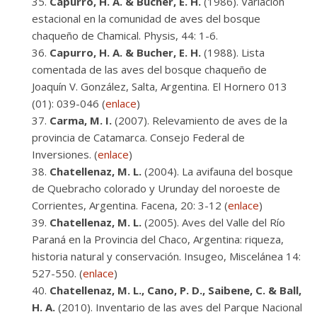
Capurro, H. A. & Bucher, E. H.
(1986). Variación
estacional en la comunidad de aves del bosque
chaqueño de Chamical. Physis, 44: 1-6.
Capurro, H. A. & Bucher, E. H.
(1988). Lista
comentada de las aves del bosque chaqueño de
Joaquín V. González, Salta, Argentina. El Hornero 013
(01): 039-046 (
enlace
)
Carma, M. I.
(2007). Relevamiento de aves de la
provincia de Catamarca. Consejo Federal de
Inversiones. (
enlace
)
Chatellenaz, M. L.
(2004). La avifauna del bosque
de Quebracho colorado y Urunday del noroeste de
Corrientes, Argentina. Facena, 20: 3-12 (
enlace
)
Chatellenaz, M. L.
(2005). Aves del Valle del Río
Paraná en la Provincia del Chaco, Argentina: riqueza,
historia natural y conservación. Insugeo, Miscelánea 14:
527-550. (
enlace
)
Chatellenaz, M. L., Cano, P. D., Saibene, C. & Ball,
H. A.
(2010). Inventario de las aves del Parque Nacional