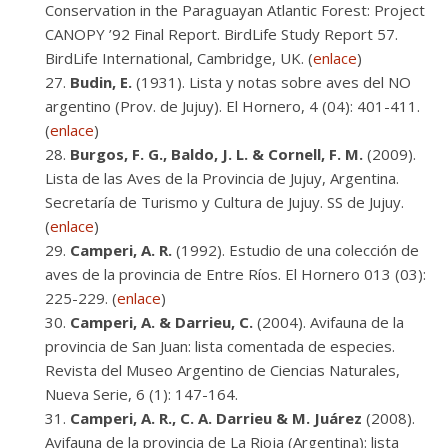
Conservation in the Paraguayan Atlantic Forest: Project
CANOPY ’92 Final Report. BirdLife Study Report 57.
BirdLife International, Cambridge, UK. (
enlace
)
Budin, E.
(1931). Lista y notas sobre aves del NO
argentino (Prov. de Jujuy). El Hornero, 4 (04): 401-411.
(
enlace
)
Burgos, F. G., Baldo, J. L. & Cornell, F. M.
(2009).
Lista de las Aves de la Provincia de Jujuy, Argentina.
Secretaría de Turismo y Cultura de Jujuy. SS de Jujuy.
(
enlace
)
Camperi, A. R.
(1992). Estudio de una colección de
aves de la provincia de Entre Ríos. El Hornero 013 (03):
225-229. (
enlace
)
Camperi, A. & Darrieu, C.
(2004). Avifauna de la
provincia de San Juan: lista comentada de especies.
Revista del Museo Argentino de Ciencias Naturales,
Nueva Serie, 6 (1): 147-164.
Camperi, A. R., C. A. Darrieu & M. Juárez
(2008).
Avifauna de la provincia de La Rioja (Argentina): lista