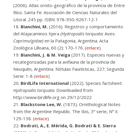
(2006). Atlas ornito-geográfico de la provincia de Entre
Ríos. Santa Fe: Asociación de Ciencias Naturales del
Litoral. 245 pp. ISBN: 978-950-9267-12-1
Bianchini, M.
(2016). Registros y comportamiento
del Atajacaminos tijera
(Hydropsalis torquata
; Aves:
Caprimulgidae)
en la Patagonia, Argentina. Acta
Zoológica Lilloana, 60 (2): 170-176. (
enlace
)
Bianchini, J. & M. Veiga
(2017). Especies nuevas y
recategorizadas para la avifauna de la provincia de
Neuquén, Argentina. Nótulas Faunísticas, 227; Segunda
Serie: 1-8 (
enlace
)
BirdLife International
(2022). Species factsheet:
Hydropsalis torquata
. Downloaded from
http://www.birdlife.org on 29/12/2022
Blackstone Lee, W.
(1873). Ornithological Notes
from the Argentine Republic. The Ibis, 3º serie, Nº X:
129-138. (
enlace
)
Bodrati, A., E. Mérida, G. Bodrati & E. Sierra