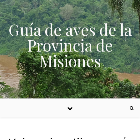
Skip to content
Guía de aves de la
Provincia de
Misiones