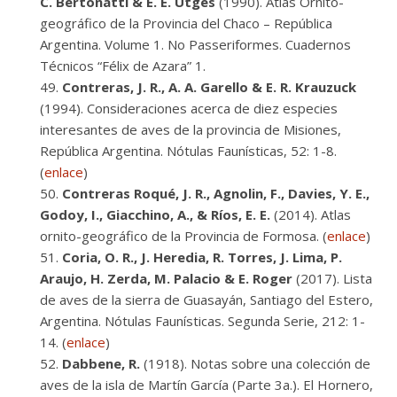
C. Bertonatti & E. E. Utges
(1990). Atlas Ornito-
geográfico de la Provincia del Chaco – República
Argentina. Volume 1. No Passeriformes. Cuadernos
Técnicos “Félix de Azara” 1.
Contreras, J. R., A. A. Garello & E. R. Krauzuck
(1994). Consideraciones acerca de diez especies
interesantes de aves de la provincia de Misiones,
República Argentina. Nótulas Faunísticas, 52: 1-8.
(
enlace
)
Contreras Roqué, J. R., Agnolin, F., Davies, Y. E.,
Godoy, I., Giacchino, A., & Ríos, E. E.
(2014). Atlas
ornito-geográfico de la Provincia de Formosa. (
enlace
)
Coria, O. R., J. Heredia, R. Torres, J. Lima, P.
Araujo, H. Zerda, M. Palacio & E. Roger
(2017). Lista
de aves de la sierra de Guasayán, Santiago del Estero,
Argentina. Nótulas Faunísticas. Segunda Serie, 212: 1-
14. (
enlace
)
Dabbene, R.
(1918). Notas sobre una colección de
aves de la isla de Martín García (Parte 3a.). El Hornero,