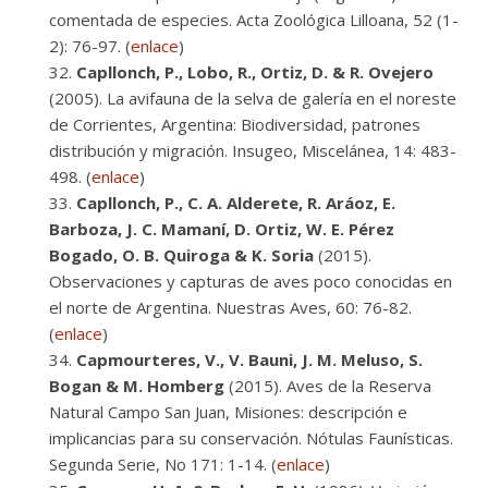
comentada de especies. Acta Zoológica Lilloana, 52 (1-
2): 76-97. (
enlace
)
Capllonch, P., Lobo, R., Ortiz, D. & R. Ovejero
(2005). La avifauna de la selva de galería en el noreste
de Corrientes, Argentina: Biodiversidad, patrones
distribución y migración. Insugeo, Miscelánea, 14: 483-
498. (
enlace
)
Capllonch, P., C. A. Alderete, R. Aráoz, E.
Barboza, J. C. Mamaní, D. Ortiz, W. E. Pérez
Bogado, O. B. Quiroga & K. Soria
(2015).
Observaciones y capturas de aves poco conocidas en
el norte de Argentina. Nuestras Aves, 60: 76-82.
(
enlace
)
Capmourteres, V., V. Bauni, J. M. Meluso, S.
Bogan & M. Homberg
(2015). Aves de la Reserva
Natural Campo San Juan, Misiones: descripción e
implicancias para su conservación. Nótulas Faunísticas.
Segunda Serie, No 171: 1-14. (
enlace
)