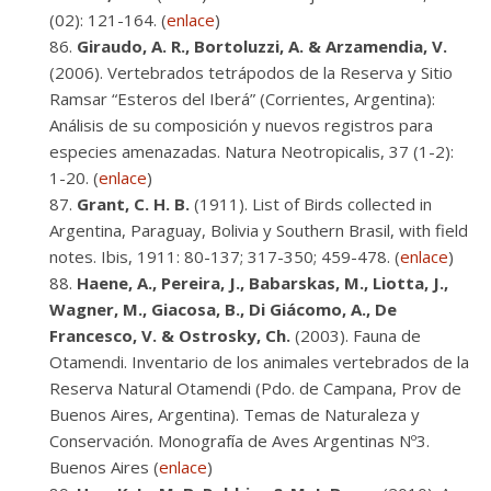
(02): 121-164. (
enlace
)
Giraudo, A. R., Bortoluzzi, A. & Arzamendia, V.
(2006). Vertebrados tetrápodos de la Reserva y Sitio
Ramsar “Esteros del Iberá” (Corrientes, Argentina):
Análisis de su composición y nuevos registros para
especies amenazadas. Natura Neotropicalis, 37 (1-2):
1-20. (
enlace
)
Grant, C. H. B.
(1911). List of Birds collected in
Argentina, Paraguay, Bolivia y Southern Brasil, with field
notes. Ibis, 1911: 80-137; 317-350; 459-478. (
enlace
)
Haene, A., Pereira, J., Babarskas, M., Liotta, J.,
Wagner, M., Giacosa, B., Di Giácomo, A., De
Francesco, V. & Ostrosky, Ch.
(2003). Fauna de
Otamendi. Inventario de los animales vertebrados de la
Reserva Natural Otamendi (Pdo. de Campana, Prov de
Buenos Aires, Argentina). Temas de Naturaleza y
Conservación. Monografía de Aves Argentinas Nº3.
Buenos Aires (
enlace
)