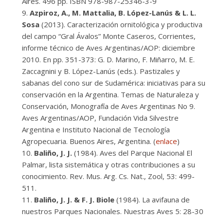
Aires. 496 pp. ISBN 978-987-25346-3-9
Azpiroz, A., M. Mattalia, B. López-Lanús & L. L.
Sosa
(2013). Caracterización ornitológica y productiva
del campo “Gral Ávalos” Monte Caseros, Corrientes,
informe técnico de Aves Argentinas/AOP: diciembre
2010. En pp. 351-373: G. D. Marino, F. Miñarro, M. E.
Zaccagnini y B. López-Lanús (eds.). Pastizales y
sabanas del cono sur de Sudamérica: iniciativas para su
conservación en la Argentina. Temas de Naturaleza y
Conservación, Monografía de Aves Argentinas No 9.
Aves Argentinas/AOP, Fundación Vida Silvestre
Argentina e Instituto Nacional de Tecnología
Agropecuaria. Buenos Aires, Argentina. (
enlace
)
Baliño, J. J.
(1984). Aves del Parque Nacional El
Palmar, lista sistemática y otras contribuciones a su
conocimiento. Rev. Mus. Arg. Cs. Nat., Zool, 53: 499-
511.
Baliño, J. J. & F. J. Biole
(1984). La avifauna de
nuestros Parques Nacionales. Nuestras Aves 5: 28-30