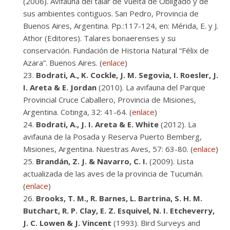
(2006). Avifauna del talar de Vuelta de Obligado y de
sus ambientes contiguos. San Pedro, Provincia de
Buenos Aires, Argentina. Pp.:117-124, en: Mérida, E. y J.
Athor (Editores). Talares bonaerenses y su
conservación. Fundación de Historia Natural “Félix de
Azara”. Buenos Aires. (
enlace
)
Bodrati, A., K. Cockle, J. M. Segovia, I. Roesler, J.
I. Areta & E. Jordan
(2010). La avifauna del Parque
Provincial Cruce Caballero, Provincia de Misiones,
Argentina. Cotinga, 32: 41-64. (
enlace
)
Bodrati, A., J. I. Areta & E. White
(2012). La
avifauna de la Posada y Reserva Puerto Bemberg,
Misiones, Argentina. Nuestras Aves, 57: 63-80. (
enlace
)
Brandán, Z. J. & Navarro, C. I.
(2009). Lista
actualizada de las aves de la provincia de Tucumán.
(
enlace
)
Brooks, T. M., R. Barnes, L. Bartrina, S. H. M.
Butchart, R. P. Clay, E. Z. Esquivel, N. I. Etcheverry,
J. C. Lowen & J. Vincent
(1993). Bird Surveys and