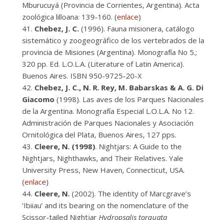
Mburucuyá (Provincia de Corrientes, Argentina). Acta
zoológica lilloana: 139-160. (
enlace
)
Chebez, J. C.
(1996). Fauna misionera, catálogo
sistemático y zoogeográfico de los vertebrados de la
provincia de Misiones (Argentina). Monografía No 5.;
320 pp. Ed. L.O.L.A. (Literature of Latin America).
Buenos Aires. ISBN 950-9725-20-X
Chebez, J. C., N. R. Rey, M. Babarskas & A. G. Di
Giacomo
(1998). Las aves de los Parques Nacionales
de la Argentina. Monografía Especial L.O.L.A. No 12.
Administración de Parques Nacionales y Asociación
Ornitológica del Plata, Buenos Aires, 127 pps.
Cleere, N. (1998)
. Nightjars: A Guide to the
Nightjars, Nighthawks, and Their Relatives. Yale
University Press, New Haven, Connecticut, USA.
(
enlace
)
Cleere, N.
(2002). The identity of Marcgrave’s
‘Ibiiau’ and its bearing on the nomenclature of the
Scissor-tailed Nightjar
Hydropsalis torquata