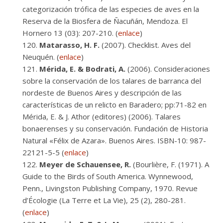
categorización trófica de las especies de aves en la
Reserva de la Biosfera de Ñacuñán, Mendoza. El
Hornero 13 (03): 207-210. (
enlace
)
Matarasso, H. F.
(2007). Checklist. Aves del
Neuquén. (
enlace
)
Mérida, E. & Bodrati, A.
(2006). Consideraciones
sobre la conservación de los talares de barranca del
nordeste de Buenos Aires y descripción de las
características de un relicto en Baradero; pp:71-82 en
Mérida, E. & J. Athor (editores) (2006). Talares
bonaerenses y su conservación. Fundación de Historia
Natural «Félix de Azara». Buenos Aires. ISBN-10: 987-
22121-5-5 (
enlace
)
Meyer de Schauensee, R.
(Bourlière, F. (1971). A
Guide to the Birds of South America. Wynnewood,
Penn., Livingston Publishing Company, 1970. Revue
d’Écologie (La Terre et La Vie), 25 (2), 280-281.
(
enlace
)