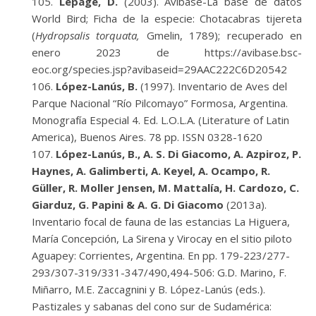
Lepage, D.
(2003). Avibase-La base de datos
World Bird; Ficha de la especie: Chotacabras tijereta
(
Hydropsalis torquata,
Gmelin, 1789); recuperado en
enero 2023 de https://avibase.bsc-
eoc.org/species.jsp?avibaseid=29AAC222C6D20542
López-Lanús, B.
(1997). Inventario de Aves del
Parque Nacional “Río Pilcomayo” Formosa, Argentina.
Monografía Especial 4. Ed. L.O.L.A. (Literature of Latin
America), Buenos Aires. 78 pp. ISSN 0328-1620
López-Lanús, B., A. S. Di Giacomo, A. Azpiroz, P.
Haynes, A. Galimberti, A. Keyel, A. Ocampo, R.
Güller, R. Moller Jensen, M. Mattalía, H. Cardozo, C.
Giarduz, G. Papini & A. G. Di Giacomo
(2013a).
Inventario focal de fauna de las estancias La Higuera,
María Concepción, La Sirena y Virocay en el sitio piloto
Aguapey: Corrientes, Argentina. En pp. 179-223/277-
293/307-319/331-347/490,494-506: G.D. Marino, F.
Miñarro, M.E. Zaccagnini y B. López-Lanús (eds.).
Pastizales y sabanas del cono sur de Sudamérica: