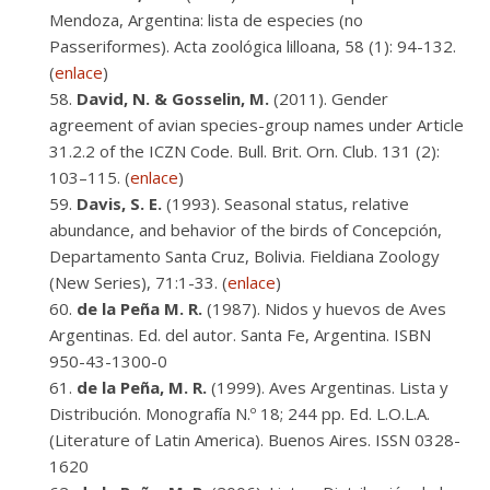
Mendoza, Argentina: lista de especies (no
Passeriformes). Acta zoológica lilloana, 58 (1): 94-132.
(
enlace
)
David, N. & Gosselin, M.
(2011). Gender
agreement of avian species-group names under Article
31.2.2 of the ICZN Code. Bull. Brit. Orn. Club. 131 (2):
103–115. (
enlace
)
Davis, S. E.
(1993). Seasonal status, relative
abundance, and behavior of the birds of Concepción,
Departamento Santa Cruz, Bolivia. Fieldiana Zoology
(New Series), 71:1-33. (
enlace
)
de la Peña M. R.
(1987). Nidos y huevos de Aves
Argentinas. Ed. del autor. Santa Fe, Argentina. ISBN
950-43-1300-0
de la Peña, M. R.
(1999). Aves Argentinas. Lista y
Distribución. Monografía N.º 18; 244 pp. Ed. L.O.L.A.
(Literature of Latin America). Buenos Aires. ISSN 0328-
1620