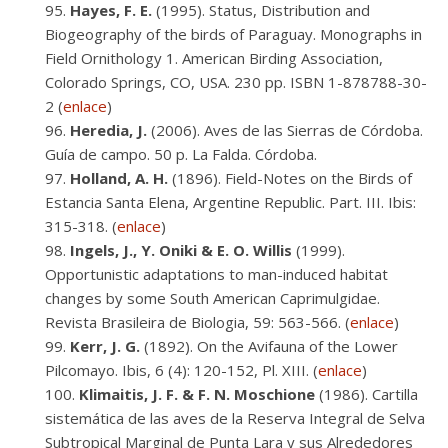
Hayes, F. E.
(1995). Status, Distribution and
Biogeography of the birds of Paraguay. Monographs in
Field Ornithology 1. American Birding Association,
Colorado Springs, CO, USA. 230 pp. ISBN 1-878788-30-
2 (
enlace
)
Heredia, J.
(2006). Aves de las Sierras de Córdoba.
Guía de campo. 50 p. La Falda. Córdoba.
Holland, A. H.
(1896). Field-Notes on the Birds of
Estancia Santa Elena, Argentine Republic. Part. III. Ibis:
315-318. (
enlace
)
Ingels, J., Y. Oniki & E. O. Willis
(1999).
Opportunistic adaptations to man-induced habitat
changes by some South American Caprimulgidae.
Revista Brasileira de Biologia, 59: 563-566. (
enlace
)
Kerr, J. G.
(1892). On the Avifauna of the Lower
Pilcomayo. Ibis, 6 (4): 120-152, Pl. XIII. (
enlace
)
Klimaitis, J. F. & F. N. Moschione
(1986). Cartilla
sistemática de las aves de la Reserva Integral de Selva
Subtropical Marginal de Punta Lara y sus Alrededores