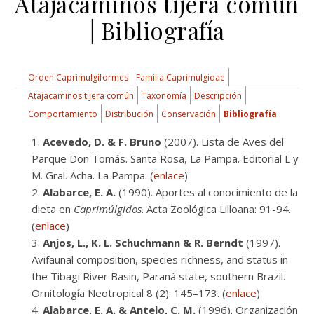
Atajacaminos tijera común
| Bibliografía
Orden Caprimulgiformes
Familia Caprimulgidae
Atajacaminos tijera común
Taxonomía
Descripción
Comportamiento
Distribución
Conservación
Bibliografía
Acevedo, D. & F. Bruno
(2007). Lista de Aves del
Parque Don Tomás. Santa Rosa, La Pampa. Editorial L y
M. Gral. Acha. La Pampa. (
enlace
)
Alabarce, E. A.
(1990). Aportes al conocimiento de la
dieta en
Caprimúlgidos
. Acta Zoológica Lilloana: 91-94.
(
enlace
)
Anjos, L., K. L. Schuchmann & R. Berndt
(1997).
Avifaunal composition, species richness, and status in
the Tibagi River Basin, Paraná state, southern Brazil.
Ornitología Neotropical 8 (2): 145–173. (
enlace
)
Alabarce, E. A. & Antelo, C. M.
(1996). Organización