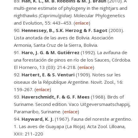
Han, K. L., M. B. Robbins & M. J. Braun
(2010). A
multi-gene estimate of phylogeny in the nightjars and
nighthawks
(Caprimulgidae)
. Molecular Phylogenetics
and Evolution, 55: 443–453. (
enlace
)
Hennessey, B., S.K. Herzog & F. Sagot
(2003).
Lista anotada de las aves de Bolivia. Asociación
Armonia, Santa Cruz de la Sierra, Bolivia.
Haro, J. G. & M. Gutiérrez
(1992). La avifauna de
una forestación de pinos en río de los Sauces, Córdoba.
El Hornero, 13 (03): 214-218. (
enlace
)
Hartert, E. & S. Venturi
(1909). Notes sur les
oiseaux de la République Argentine. Novit. Zool., 16:
159-267. (
enlace
)
Haverschmidt, F. & G. F. Mees
(1968). Birds of
Suriname. Second edition. Vaco Uitgeversmaatschappij,
Paramaribo, Suriname. (
enlace
)
Hayward, K. J.
(1967). Fauna del noreste argentino.
1. Las aves de Guayapa (La Rioja). Acta Zool. Lilloana,
XXII: 211-220