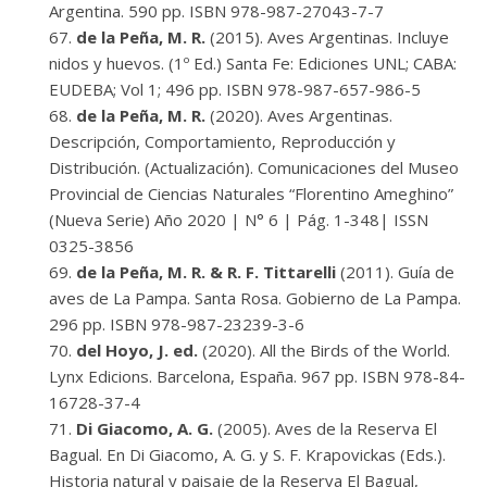
Argentina. 590 pp. ISBN 978-987-27043-7-7
de la Peña, M. R.
(2015). Aves Argentinas. Incluye
nidos y huevos. (1º Ed.) Santa Fe: Ediciones UNL; CABA:
EUDEBA; Vol 1; 496 pp. ISBN 978-987-657-986-5
de la Peña, M. R.
(2020). Aves Argentinas.
Descripción, Comportamiento, Reproducción y
Distribución. (Actualización). Comunicaciones del Museo
Provincial de Ciencias Naturales “Florentino Ameghino”
(Nueva Serie) Año 2020 | N° 6 | Pág. 1-348| ISSN
0325-3856
de la Peña, M. R. & R. F. Tittarelli
(2011). Guía de
aves de La Pampa. Santa Rosa. Gobierno de La Pampa.
296 pp. ISBN 978-987-23239-3-6
del Hoyo, J. ed.
(2020). All the Birds of the World.
Lynx Edicions. Barcelona, España. 967 pp. ISBN 978-84-
16728-37-4
Di Giacomo, A. G.
(2005). Aves de la Reserva El
Bagual. En Di Giacomo, A. G. y S. F. Krapovickas (Eds.).
Historia natural y paisaje de la Reserva El Bagual,