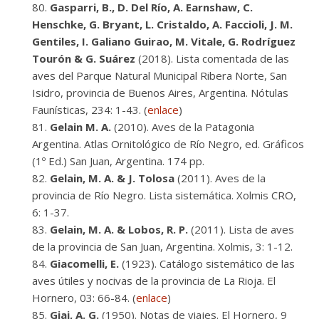
Gasparri, B., D. Del Río, A. Earnshaw, C.
Henschke, G. Bryant, L. Cristaldo, A. Faccioli, J. M.
Gentiles, I. Galiano Guirao, M. Vitale, G. Rodríguez
Tourón & G. Suárez
(2018). Lista comentada de las
aves del Parque Natural Municipal Ribera Norte, San
Isidro, provincia de Buenos Aires, Argentina. Nótulas
Faunísticas, 234: 1-43. (
enlace
)
Gelain M. A.
(2010). Aves de la Patagonia
Argentina. Atlas Ornitológico de Río Negro, ed. Gráficos
(1º Ed.) San Juan, Argentina. 174 pp.
Gelain, M. A. & J. Tolosa
(2011). Aves de la
provincia de Río Negro. Lista sistemática. Xolmis CRO,
6: 1-37.
Gelain, M. A. & Lobos, R. P.
(2011). Lista de aves
de la provincia de San Juan, Argentina. Xolmis, 3: 1-12.
Giacomelli, E.
(1923). Catálogo sistemático de las
aves útiles y nocivas de la provincia de La Rioja. El
Hornero, 03: 66-84. (
enlace
)
Giai, A. G.
(1950). Notas de viajes. El Hornero, 9