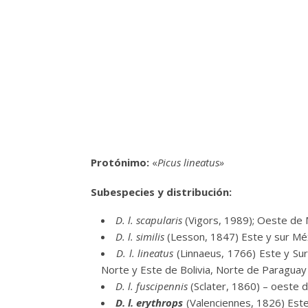
Protónimo:
«
Picus lineatus»
Subespecies y distribución:
D. l. scapularis
(Vigors, 1989); Oeste de 
D. l. similis
(Lesson, 1847) Este y sur Mé
D. l. lineatus
(Linnaeus, 1766) Este y Sur
Norte y Este de Bolivia, Norte de Paraguay 
D. l. fuscipennis
(Sclater, 1860) – oeste 
D. l. erythrops
(Valenciennes, 1826) Este 