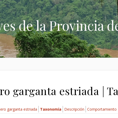
ves de la Provincia d
ro garganta estriada | 
tero garganta estriada
Taxonomía
Descripción
Comportamiento