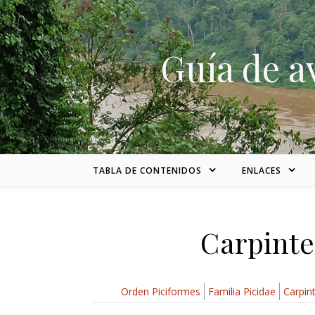
Skip to content
Guía de a
TABLA DE CONTENIDOS
ENLACES
Carpinte
Orden Piciformes
Familia Picidae
Carpin