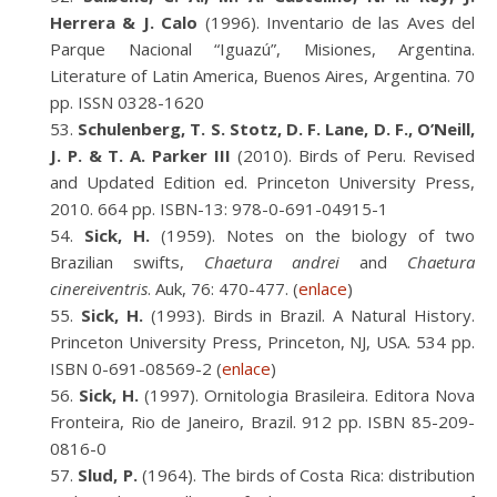
Herrera & J. Calo
(1996). Inventario de las Aves del
Parque Nacional “Iguazú”, Misiones, Argentina.
Literature of Latin America, Buenos Aires, Argentina. 70
pp. ISSN 0328-1620
Schulenberg, T. S. Stotz, D. F. Lane, D. F., O’Neill,
J. P. & T. A. Parker III
(2010). Birds of Peru. Revised
and Updated Edition ed. Princeton University Press,
2010. 664 pp. ISBN-13: 978-0-691-04915-1
Sick, H.
(1959). Notes on the biology of two
Brazilian swifts,
Chaetura andrei
and
Chaetura
cinereiventris
. Auk, 76: 470-477. (
enlace
)
Sick, H.
(1993). Birds in Brazil. A Natural History.
Princeton University Press, Princeton, NJ, USA. 534 pp.
ISBN 0-691-08569-2 (
enlace
)
Sick, H.
(1997). Ornitologia Brasileira. Editora Nova
Fronteira, Rio de Janeiro, Brazil. 912 pp. ISBN 85-209-
0816-0
Slud, P.
(1964). The birds of Costa Rica: distribution