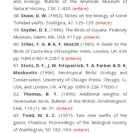
and ecology. Bulletin of the American Museum of
Natural History, 128: 1–430. (
enlace
)
Snow, D. W.
(1962). Notes on the biology of some
Trinidad swifts. Zoológica, 47: 129–139. (
enlace
)
Snyder, D. E.
(1966). The Birds of Guyana. Peabody
Museum, Salem, MA, USA. 317 pp. (
enlace
)
Stiles, F. G. & A. F. Skutch
(1989). A Guide to the
Birds of Costa Rica. Christopher Helm, London, UK. 636
pp. ISBN 0-8014-2287-6 (
enlace
)
Stotz, D. F., J. W. Fitzpatrick, T. A. Parker & D. K.
Moskovits
(1996). Neotropical Birds: Ecology and
Conservation. University of Chicago Press, Chicago, IL,
USA, and London, UK. 478 pp. ISBN 0-226-77630-1
Thomas, B. T.
(1990). Additional weights of
Venezuelan birds. Bulletin of the British Ornithologists’
Club, 110 (1): 48–51. (
enlace
)
Todd, W. E. C.
(1937). Two new swifts of the
genus
Chaetura
. Proceedings of the Biological Society
of Washington, 50: 183–184. (
enlace
)