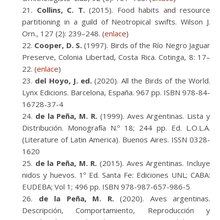
Collins, C. T.
(2015). Food habits and resource
partitioning in a guild of Neotropical swifts. Wilson J.
Orn., 127 (2): 239–248. (
enlace
)
Cooper, D. S.
(1997). Birds of the Río Negro Jaguar
Preserve, Colonia Libertad, Costa Rica. Cotinga, 8: 17–
22. (
enlace
)
del Hoyo, J. ed.
(2020). All the Birds of the World.
Lynx Edicions. Barcelona, España. 967 pp. ISBN 978-84-
16728-37-4
de la Peña, M. R.
(1999). Aves Argentinas. Lista y
Distribución. Monografía N.º 18; 244 pp. Ed. L.O.L.A.
(Literature of Latin America). Buenos Aires. ISSN 0328-
1620
de la Peña, M. R.
(2015). Aves Argentinas. Incluye
nidos y huevos. 1º Ed. Santa Fe: Ediciones UNL; CABA:
EUDEBA; Vol 1; 496 pp. ISBN 978-987-657-986-5
de la Peña, M. R.
(2020). Aves argentinas.
Descripción, Comportamiento, Reproducción y