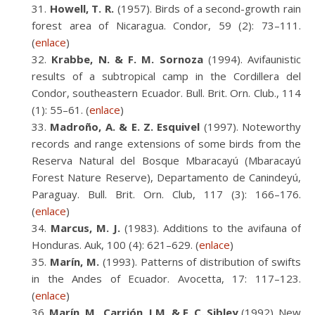
Howell, T. R.
(1957). Birds of a second-growth rain
forest area of Nicaragua. Condor, 59 (2): 73–111.
(
enlace
)
Krabbe, N. & F. M. Sornoza
(1994). Avifaunistic
results of a subtropical camp in the Cordillera del
Condor, southeastern Ecuador. Bull. Brit. Orn. Club., 114
(1): 55–61. (
enlace
)
Madroño, A. & E. Z. Esquivel
(1997). Noteworthy
records and range extensions of some birds from the
Reserva Natural del Bosque Mbaracayú (Mbaracayú
Forest Nature Reserve), Departamento de Canindeyú,
Paraguay. Bull. Brit. Orn. Club, 117 (3): 166–176.
(
enlace
)
Marcus, M. J.
(1983). Additions to the avifauna of
Honduras. Auk, 100 (4): 621–629. (
enlace
)
Marín, M.
(1993). Patterns of distribution of swifts
in the Andes of Ecuador. Avocetta, 17: 117–123.
(
enlace
)
Marín, M., Carrión, J.M. & F. C. Sibley
(1992). New