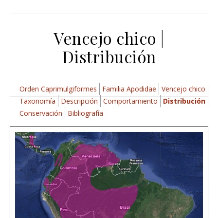
Vencejo chico |
Distribución
Orden Caprimulgiformes
Familia Apodidae
Vencejo chico
Taxonomía
Descripción
Comportamiento
Distribución
Conservación
Bibliografía