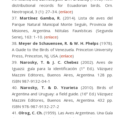
distributional records for Ecuadorian birds. Orn.
Neotropical, 3 (1): 27–34. (
enlace
)
Martínez Gamba, R.
(2014). Lista de aves del
Parque Natural Municipal Monte Seguín, Provincia de
Misiones, Argentina. Nótulas Faunísticas (Segunda
Serie), 163: 1-10. (
enlace
)
Meyer de Schauensee, R. & W. H. Phelps
(1978).
A Guide to the Birds of Venezuela. Princeton University
Press, Princeton, NJ, USA. (
enlace
)
Narosky, T. & J. C. Chebez
(2002). Aves de
Iguazú: guía para la identificación (1º Ed.). Vázquez
Mazzini Editores, Buenos Aires, Argentina. 128 pp.
ISBN 987-9132-04-1
Narosky, T. & D. Yzurieta
(2010). Birds of
Argentina and Uruguay: a field guide. (16ª Ed.) Vázquez
Mazzini Editores, Buenos Aires, Argentina. 432 pp.
ISBN 978-987-9132-27-2
Olrog, C. Ch.
(1959). Las Aves Argentinas. Una Guía