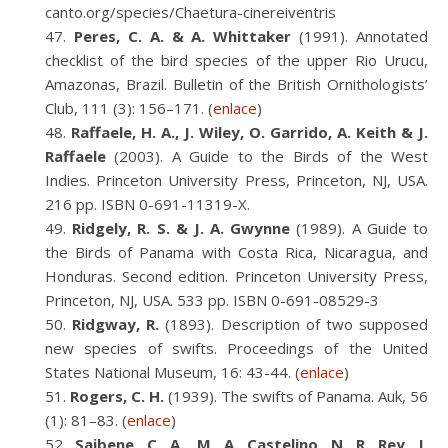
canto.org/species/Chaetura-cinereiventris
Peres, C. A. & A. Whittaker
(1991). Annotated
checklist of the bird species of the upper Rio Urucu,
Amazonas, Brazil. Bulletin of the British Ornithologists’
Club, 111 (3): 156–171. (
enlace
)
Raffaele, H. A., J. Wiley, O. Garrido, A. Keith & J.
Raffaele
(2003). A Guide to the Birds of the West
Indies. Princeton University Press, Princeton, NJ, USA.
216 pp. ISBN 0-691-11319-X.
Ridgely, R. S. & J. A. Gwynne
(1989). A Guide to
the Birds of Panama with Costa Rica, Nicaragua, and
Honduras. Second edition. Princeton University Press,
Princeton, NJ, USA. 533 pp. ISBN 0-691-08529-3
Ridgway, R.
(1893). Description of two supposed
new species of swifts. Proceedings of the United
States National Museum, 16: 43-44. (
enlace
)
Rogers, C. H.
(1939). The swifts of Panama. Auk, 56
(1): 81–83. (
enlace
)
Saibene, C. A., M. A. Castelino, N. R. Rey, J.