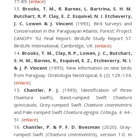
77-89. (
enlace
)
Brooks, T. M., R. Barnes, L. Bartrina, S. H. M.
Butchart, R. P. Clay, E. Z. Esquivel, N. I. Etcheverry,
J. C. Lowen & J. Vincent
(1993). Bird Surveys and
Conservation in the Paraguayan Atlantic Forest: Project
CANOPY ’92 Final Report. BirdLife Study Report 57.
BirdLife International, Cambridge, UK. (
enlace
)
Brooks, T. M., Clay, R. P., Lowen, J. C., Butchart,
S. H. M., Barnes, R., Esquivel, E. Z., Etcheverry, N. I.
& J. P. Vincent
(1995). New information on nine birds
from Paraguay. Ornitología Neotropical, 6 (2): 129–134.
(
enlace
)
Chantler, P. J.
(1995). Identification of three
Chaetura swifts; Band-rumped Swift
Chaetura
spinicauda
, Grey-rumped Swift
Chaetura cinereiventris
and Pale-rumped Swift
Chaetura egregia
. Cotinga, 4: 44–
51. (
enlace
)
Chantler, P. & P. F. D. Boesman
(2020). Gray-
rumped Swift (
Chaetura cinereiventris
), version 1.0. In