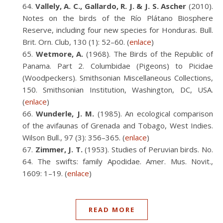
Vallely, A. C., Gallardo, R. J. & J. S. Ascher
(2010).
Notes on the birds of the Río Plátano Biosphere
Reserve, including four new species for Honduras. Bull.
Brit. Orn. Club, 130 (1): 52–60. (
enlace
)
Wetmore, A.
(1968). The Birds of the Republic of
Panama. Part 2. Columbidae (Pigeons) to Picidae
(Woodpeckers). Smithsonian Miscellaneous Collections,
150. Smithsonian Institution, Washington, DC, USA.
(
enlace
)
Wunderle, J. M.
(1985). An ecological comparison
of the avifaunas of Grenada and Tobago, West Indies.
Wilson Bull., 97 (3): 356–365. (
enlace
)
Zimmer, J. T.
(1953). Studies of Peruvian birds. No.
64. The swifts: family Apodidae. Amer. Mus. Novit.,
1609: 1–19. (
enlace
)
READ MORE