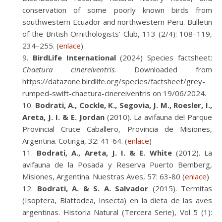
conservation of some poorly known birds from
southwestern Ecuador and northwestern Peru. Bulletin
of the British Ornithologists’ Club, 113 (2/4): 108–119,
234–255. (
enlace
)
BirdLife International
(2024) Species factsheet:
Chaetura cinereiventris
. Downloaded from
https://datazone.birdlife.org/species/factsheet/grey-
rumped-swift-chaetura-cinereiventris on 19/06/2024.
Bodrati, A., Cockle, K., Segovia, J. M., Roesler, I.,
Areta, J. I. & E. Jordan
(2010). La avifauna del Parque
Provincial Cruce Caballero, Provincia de Misiones,
Argentina. Cotinga, 32: 41-64. (
enlace
)
Bodrati, A., Areta, J. I. & E. White
(2012). La
avifauna de la Posada y Reserva Puerto Bemberg,
Misiones, Argentina. Nuestras Aves, 57: 63-80 (
enlace
)
Bodrati, A. & S. A. Salvador
(2015). Termitas
(Isoptera, Blattodea, Insecta) en la dieta de las aves
argentinas. Historia Natural (Tercera Serie), Vol 5 (1):