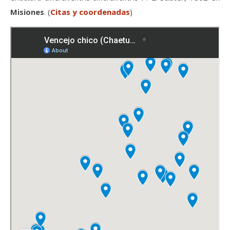
Misiones
. (
Citas y coordenadas
)