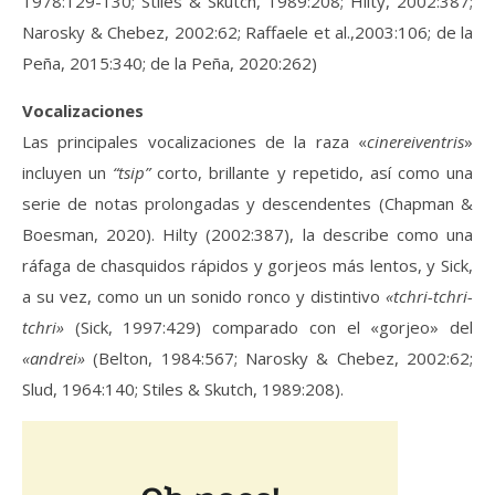
1978:129-130; Stiles & Skutch, 1989:208; Hilty, 2002:387;
Narosky & Chebez, 2002:62; Raffaele et al.,2003:106; de la
Peña, 2015:340; de la Peña, 2020:262)
Vocalizaciones
Las principales vocalizaciones de la raza «
cinereiventris
»
incluyen un
“tsip”
corto, brillante y repetido, así como una
serie de notas prolongadas y descendentes (Chapman &
Boesman, 2020). Hilty (2002:387), la describe como una
ráfaga de chasquidos rápidos y gorjeos más lentos, y Sick,
a su vez, como un un sonido ronco y distintivo
«tchri-tchri-
tchri»
(Sick, 1997:429) comparado con el «gorjeo» del
«andrei»
(Belton, 1984:567; Narosky & Chebez, 2002:62;
Slud, 1964:140; Stiles & Skutch, 1989:208).