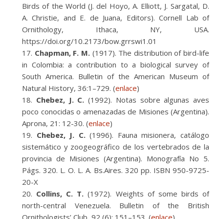
Birds of the World (J. del Hoyo, A. Elliott, J. Sargatal, D.
A. Christie, and E. de Juana, Editors). Cornell Lab of
Ornithology, Ithaca, NY, USA.
https://doi.org/10.2173/bow.grrswi1.01
Chapman, F. M.
(1917). The distribution of bird-life
in Colombia: a contribution to a biological survey of
South America. Bulletin of the American Museum of
Natural History, 36:1–729. (
enlace
)
Chebez, J. C.
(1992). Notas sobre algunas aves
poco conocidas o amenazadas de Misiones (Argentina).
Aprona, 21: 12-30. (
enlace
)
Chebez, J. C.
(1996). Fauna misionera, catálogo
sistemático y zoogeográfico de los vertebrados de la
provincia de Misiones (Argentina). Monografía No 5.
Págs. 320. L. O. L. A. Bs.Aires. 320 pp. ISBN 950-9725-
20-X
Collins, C. T.
(1972). Weights of some birds of
north-central Venezuela. Bulletin of the British
Ornithologists’ Club, 92 (6): 151–153. (
enlace
)