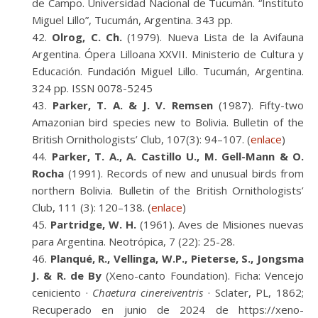
de Campo. Universidad Nacional de Tucumán. “Instituto
Miguel Lillo”, Tucumán, Argentina. 343 pp.
Olrog, C. Ch.
(1979). Nueva Lista de la Avifauna
Argentina. Ópera Lilloana XXVII. Ministerio de Cultura y
Educación. Fundación Miguel Lillo. Tucumán, Argentina.
324 pp. ISSN 0078-5245
Parker, T. A. & J. V. Remsen
(1987). Fifty-two
Amazonian bird species new to Bolivia. Bulletin of the
British Ornithologists’ Club, 107(3): 94–107. (
enlace
)
Parker, T. A., A. Castillo U., M. Gell-Mann & O.
Rocha
(1991). Records of new and unusual birds from
northern Bolivia. Bulletin of the British Ornithologists’
Club, 111 (3): 120–138. (
enlace
)
Partridge, W. H.
(1961). Aves de Misiones nuevas
para Argentina. Neotrópica, 7 (22): 25-28.
Planqué, R., Vellinga, W.P., Pieterse, S., Jongsma
J. & R. de By
(Xeno-canto Foundation). Ficha: Vencejo
ceniciento ·
Chaetura cinereiventris
· Sclater, PL, 1862;
Recuperado en junio de 2024 de https://xeno-