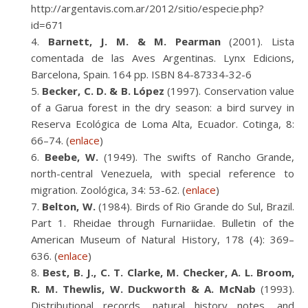
http://argentavis.com.ar/2012/sitio/especie.php?
id=671
Barnett, J. M. & M. Pearman
(2001). Lista
comentada de las Aves Argentinas. Lynx Edicions,
Barcelona, Spain. 164 pp. ISBN 84-87334-32-6
Becker, C. D. & B. López
(1997). Conservation value
of a Garua forest in the dry season: a bird survey in
Reserva Ecológica de Loma Alta, Ecuador. Cotinga, 8:
66–74. (
enlace
)
Beebe, W.
(1949). The swifts of Rancho Grande,
north-central Venezuela, with special reference to
migration. Zoológica, 34: 53-62. (
enlace
)
Belton, W.
(1984). Birds of Rio Grande do Sul, Brazil.
Part 1. Rheidae through Furnariidae. Bulletin of the
American Museum of Natural History, 178 (4): 369–
636. (
enlace
)
Best, B. J., C. T. Clarke, M. Checker, A. L. Broom,
R. M. Thewlis, W. Duckworth & A. McNab
(1993).
Distributional records, natural history notes, and