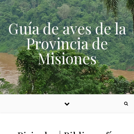
Skip to content
Guía de aves de la
Provincia de
Misiones