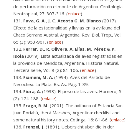
de perturbación en el monte de Argentina. Ornitología
Neotropical, 27: 307-316. (
enlace
)
Fava, G. A., J. C. Acosta G. M. Blanco
(2017).
Efecto de la estacionalidad y lluvias en la avifauna del
Chaco Serrano Austral, Argentina. Rev. Biol. Trop., Vol.
65 (3): 953-961. (
enlace
)
Ferrer, D., R. Olivera, A. Elías, M. Pérez & P.
Isola
(2019). Lista actualizada de aves registradas en
la provincia de Mendoza, Argentina. Historia Natural.
Tercera Serie, Vol. 9 (2): 81-106. (
enlace
)
Fiameni, M. A.
(1994). Aves del Partido de
Necochea. La Plata. Bs. As. Pág. 1-39.
Fiora, A.
(1933). El peso de las aves. Hornero, 5
(2): 174-188. (
enlace
)
Fraga, R. M.
(2001). The avifauna of Estancia San
Juan Poriahú, Iberá Marshes, Argentina: checklist and
some natural history notes. Cotinga, 16: 81-86. (
enlace
)
Frenzel, J.
(1891). Uebersicht uber die in der