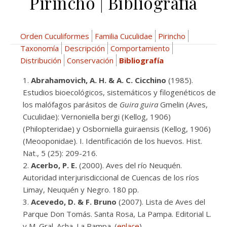
Pirincho | Bibliografía
Orden Cuculiformes
Familia Cuculidae
Pirincho
Taxonomía
Descripción
Comportamiento
Distribución
Conservación
Bibliografía
Abrahamovich, A. H. & A. C. Cicchino
(1985).
Estudios bioecológicos, sistemáticos y filogenéticos de
los malófagos parásitos de
Guira guira
Gmelin (Aves,
Cuculidae): Vernoniella bergi (Kellog, 1906)
(Philopteridae) y Osborniella guiraensis (Kellog, 1906)
(Meooponidae). I. Identificación de los huevos. Hist.
Nat., 5 (25): 209-216.
Acerbo, P. E.
(2000). Aves del río Neuquén.
Autoridad interjurisdiccional de Cuencas de los ríos
Limay, Neuquén y Negro. 180 pp.
Acevedo, D. & F. Bruno
(2007). Lista de Aves del
Parque Don Tomás. Santa Rosa, La Pampa. Editorial L.
y M. Gral. Acha. La Pampa. (
enlace
)