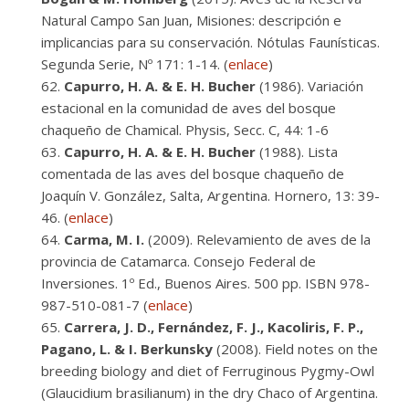
Natural Campo San Juan, Misiones: descripción e
implicancias para su conservación. Nótulas Faunísticas.
Segunda Serie, Nº 171: 1-14. (
enlace
)
Capurro, H. A. & E. H. Bucher
(1986). Variación
estacional en la comunidad de aves del bosque
chaqueño de Chamical. Physis, Secc. C, 44: 1-6
Capurro, H. A. & E. H. Bucher
(1988). Lista
comentada de las aves del bosque chaqueño de
Joaquín V. González, Salta, Argentina. Hornero, 13: 39-
46. (
enlace
)
Carma, M. I.
(2009). Relevamiento de aves de la
provincia de Catamarca. Consejo Federal de
Inversiones. 1º Ed., Buenos Aires. 500 pp. ISBN 978-
987-510-081-7 (
enlace
)
Carrera, J. D., Fernández, F. J., Kacoliris, F. P.,
Pagano, L. & I. Berkunsky
(2008). Field notes on the
breeding biology and diet of Ferruginous Pygmy-Owl
(Glaucidium brasilianum) in the dry Chaco of Argentina.