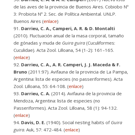
de las aves de la provincia de Buenos Aires. Cobiobo Nº
3: Probiota Nº 2. Sec. de Política Ambiental. UNLP.
Buenos Aires (
enlace
)
Darrieu, C. A., Camperi, A. R. & D. Montalti
(2010). Fluctuación anual de la masa corporal, tamaño
de gónadas y muda de
Guira guira
(Cuculiformes:
Cuculidae). Acta Zool. Lilloana, 54 (1-2): 161–165.
(
enlace
)
Darrieu, C. A., A. R. Camperi, J. J. Maceda & F.
Bruno
(2011:97). Avifauna de la provincia de La Pampa,
Argentina: lista de especies (no passeriformes). Acta
Zool. Lilloana, 55: 64-108. (
enlace
)
Darrieu, C. A.
(2014). Avifauna de la provincia de
Mendoza, Argentina: lista de especies (no
Passeriformes). Acta Zool. Lilloana, 58 (1): 94-132.
(
enlace
)
Davis, D. E.
(1940). Social nesting habits of
Guira
guira
. Auk, 57: 472-484. (
enlace
)