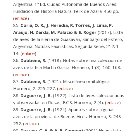
Argentina. 1º Ed. Ciudad Autónoma de Buenos Aires:
Fundación de Historia Natural Félix de Azara. 450 pp.
(
enlace
)
Coria, O. R., J. Heredia, R. Torres, J. Lima, P.
Araujo, H. Zerda, M. Palacio & E. Roger
(2017). Lista
de aves de la sierra de Guasayán, Santiago del Estero,
Argentina. Nótulas Faunísticas. Segunda Serie, 212: 1-
14. (
enlace
)
Dabbene, R.
(1918). Notas sobre una colección de
aves de la Isla Martín García. Hornero, 1 (3): 160-168.
(
enlace
)
Dabbene, R.
(1921). Miscelánea ornitológica.
Hornero, 2: 225-227. (
enlace
)
Daguerre, J. B.
(1922). Lista de aves coleccionadas
y observadas en Rosas, F.C.S. Hornero, 2 (4): (
enlace
)
Daguerre, J. B.
(1924). Apuntes sobre algunas
aves de la provincia de Buenos Aires. Hornero, 3: 248-
252. (
enlace
)
Darrieu, C. A. & A. R. Camperi
(2001) Nueva lista