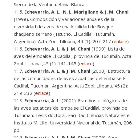
Sierra de la Ventana. Bahía Blanca.
Echevarría, A. L., N. L. Marigliano & J. M. Chani
(1998). Composición y variaciones anuales de la
diversidad de aves de una localidad de Bosque
chaqueño serrano (Ticucho, El Cadillal, Tucumán,
Argentina). Acta Zool. Lilloana, 44 (1): 207-217 (
enlace
)
Echevarría, A. L. & J. M. Chani
(1999). Lista de
aves del embalse El Cadillal, provincia de Tucumán. Acta
Zool. Lilloana ,45 (1): 141-145 (
enlace
)
Echevarría, A. L. & J. M. Chani
(2000). Estructura
de las comunidades de aves acuáticas del embalse El
Cadillal, Tucumán, Argentina. Acta Zool. Lilloana, 45 (2):
219-232 (
enlace
)
Echevarria, A. L.
(2001). Estudios ecológicos de
las aves acuaticas del embalse El Cadillal, provincia de
Tucumán. Tesis doctoral, Facultad Ciencias Naturales e
Instituto M. Lillo, Universidad Nacional de Tucumán, 206
pp.
Echevarría, A. L. & J. M. Chani
(2006). Aves