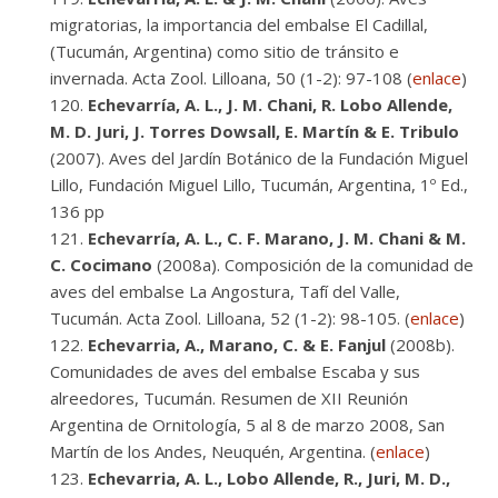
migratorias, la importancia del embalse El Cadillal,
(Tucumán, Argentina) como sitio de tránsito e
invernada. Acta Zool. Lilloana, 50 (1-2): 97-108 (
enlace
)
Echevarría, A. L., J. M. Chani, R. Lobo Allende,
M. D. Juri, J. Torres Dowsall, E. Martín & E. Tribulo
(2007). Aves del Jardín Botánico de la Fundación Miguel
Lillo, Fundación Miguel Lillo, Tucumán, Argentina, 1º Ed.,
136 pp
Echevarría, A. L., C. F. Marano, J. M. Chani & M.
C. Cocimano
(2008a). Composición de la comunidad de
aves del embalse La Angostura, Tafí del Valle,
Tucumán. Acta Zool. Lilloana, 52 (1-2): 98-105. (
enlace
)
Echevarria, A., Marano, C. & E. Fanjul
(2008b).
Comunidades de aves del embalse Escaba y sus
alreedores, Tucumán. Resumen de XII Reunión
Argentina de Ornitología, 5 al 8 de marzo 2008, San
Martín de los Andes, Neuquén, Argentina. (
enlace
)
Echevarria, A. L., Lobo Allende, R., Juri, M. D.,