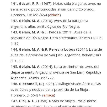
Gazari, R. R.
(1967). Notas sobre algunas aves no
señaladas o poco conocidas al sur del río Colorado.
Hornero, 10: 451-454 (
enlace
)
Gelain, M. A.
(2010). Aves de la patagonia
argentina: atlas ornitológico de Río Negro.
Gelain, M. A. & J. Tolosa
(2011). Aves de la
provincia de Río Negro. Lista sistemática. Xolmis CRO 6:
1-37.
Gelain, M. A. & R. Pereyra Lobos
(2011). Lista de
aves de la provincia de San Juan, Argentina. Xolmis CRO
3: 1- 12.
Gelain, M. A.
(2014). Lista preliminar de aves del
departamento Angaco, provincia de San Juan, República
Argentina. Xolmis 35: 1-27.
Giacomelli, E.
(1923). Catálogo sistemático de las
aves útiles y nocivas de la provincia de La Rioja.
Hornero, 3: 66-84. (
enlace
)
Giai, A. G.
(1950). Notas de viajes. Por el norte
occidental de Santa Fe y por el norte de Misiones.