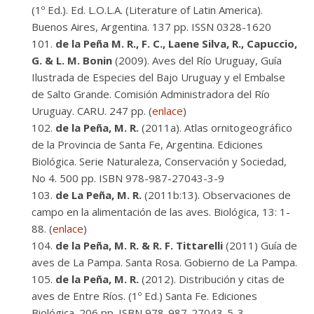
(1º Ed.). Ed. L.O.L.A. (Literature of Latin America).
Buenos Aires, Argentina. 137 pp. ISSN 0328-1620
de la Peña M. R., F. C., Laene Silva, R., Capuccio,
G. & L. M. Bonin
(2009). Aves del Río Uruguay, Guía
Ilustrada de Especies del Bajo Uruguay y el Embalse
de Salto Grande. Comisión Administradora del Río
Uruguay. CARU. 247 pp. (
enlace
)
de la Peña, M. R.
(2011a). Atlas ornitogeográfico
de la Provincia de Santa Fe, Argentina. Ediciones
Biológica. Serie Naturaleza, Conservación y Sociedad,
No 4. 500 pp. ISBN 978-987-27043-3-9
de La Peña, M. R.
(2011b:13). Observaciones de
campo en la alimentación de las aves. Biológica, 13: 1-
88. (
enlace
)
de la Peña, M. R. & R. F. Tittarelli
(2011) Guía de
aves de La Pampa. Santa Rosa. Gobierno de La Pampa.
de la Peña, M. R.
(2012). Distribución y citas de
aves de Entre Ríos. (1º Ed.) Santa Fe. Ediciones
Biológica. 206 pp. ISBN 978-987-27043-5-3