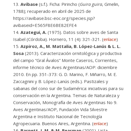
Avibase
(s.f.). Ficha: Pirincho (
Guira guira
, Gmelin,
1788); recuperado en abril de 2025 de
https://avibase.bsc-eoc.org/species.jsp?
avibaseid=E565F8E6BE82EFE4
Azategui, A.
(1975). Datos sobre aves de Santa
Isabel (Córdoba). Hornero, 11 (4): 321-321. (
enlace
)
Azpiroz, A., M. Mattalia, B. López-Lanús & L. L.
Sosa
(2013). Caracterización ornitológica y productiva
del campo “Gral Ávalos” Monte Caseros, Corrientes,
informe técnico de Aves Argentinas/AOP: diciembre
2010. En pp. 351-373: G. D. Marino, F. Miñarro, M. E.
Zaccagnini y B. López-Lanús (eds.). Pastizales y
sabanas del cono sur de Sudamérica: iniciativas para su
conservación en la Argentina. Temas de Naturaleza y
Conservación, Monografía de Aves Argentinas No 9.
Aves Argentinas/AOP, Fundación Vida Silvestre
Argentina e Instituto Nacional de Tecnología
Agropecuaria. Buenos Aires, Argentina. (
enlace
)
Barnett, J. M. & M. Pearman
(2001). Lista