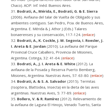
Chaco). AOP. Inf. Inéd. Buenos Aires.
Bodrati, A., Mérida, E., Bodrati, G. & E. Sierra
(2006). Avifauna del talar de Vuelta de Obligado y sus
ambientes contiguos. San Pedro, Pcia. de Buenos Aires,
Argentina. E. Mérida & J. Athor J (Eds.) Talares
bonaerenses y su conservación, 117-124. (
enlace
)
Bodrati, A., K. Cockle, J. M. Segovia, I. Roesler, J.
I. Areta & E. Jordan
(2010). La avifauna del Parque
Provincial Cruce Caballero, Provincia de Misiones,
Argentina. Cotinga, 32: 41-64. (
enlace
)
Bodrati, A., J. I. Areta & E. White
(2012). La
avifauna de la Posada y Reserva Puerto Bemberg,
Misiones, Argentina. Nuestras Aves, 57: 63-80. (
enlace
)
Bodrati, A. & S. A. Salvador
(2015). Termitas
(Isoptera, Blattodea, Insecta) en la dieta de las aves
argentinas. Nuestras Aves, 5: 77-89. (
enlace
)
Bollero, V. & R. Ramírez
(2012). Relevamiento de
la avifauna de Laguna El Hinojo, Venado Tuerto, Santa