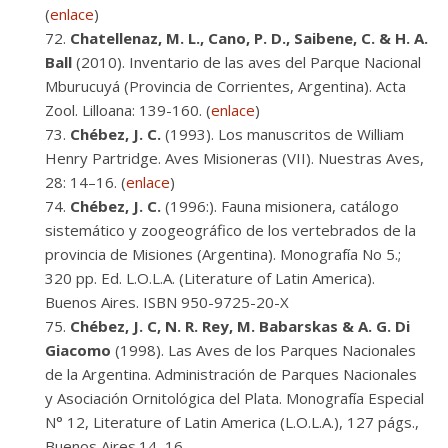
(
enlace
)
Chatellenaz, M. L., Cano, P. D., Saibene, C. & H. A.
Ball
(2010). Inventario de las aves del Parque Nacional
Mburucuyá (Provincia de Corrientes, Argentina). Acta
Zool. Lilloana: 139-160. (
enlace
)
Chébez, J. C.
(1993). Los manuscritos de William
Henry Partridge. Aves Misioneras (VII). Nuestras Aves,
28: 14–16. (
enlace
)
Chébez, J. C.
(1996:). Fauna misionera, catálogo
sistemático y zoogeográfico de los vertebrados de la
provincia de Misiones (Argentina). Monografía No 5.;
320 pp. Ed. L.O.L.A. (Literature of Latin America).
Buenos Aires. ISBN 950-9725-20-X
Chébez, J. C, N. R. Rey, M. Babarskas & A. G. Di
Giacomo
(1998). Las Aves de los Parques Nacionales
de la Argentina. Administración de Parques Nacionales
y Asociación Ornitológica del Plata. Monografía Especial
N° 12, Literature of Latin America (L.O.L.A.), 127 págs.,
Buenos Aires.14–16.