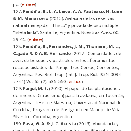
pp. (
enlace
)
Fandiño, B., L. A. Leiva, A. A. Pautasso, H. Luna
& M. Manassero
(2015). Avifauna de las reservas
natural manejada “El Fisco” y privada de uso múltiple
“Isleta linda”, Santa Fe, Argentina. Nuestras Aves, 60:
39-45. (
enlace
)
Fandiño, B., Fernández, J. M., Thomann, M. L.,
Cajade R. & A. B. Hernando
(2017). Comunidades de
aves de bosques y pastizales en los afloramientos
rocosos aislados del Paraje Tres Cerros, Corrientes,
Argentina. Rev. Biol. Trop. (Int. J. Trop. Biol. ISSN-0034-
7744) Vol. 65 (2): 535-550 (
enlace
)
Fanjul, M. E.
(2010). El papel de las plantaciones
de limones (Citrus lemon) para la avifauna, en Tucumán,
Argentina. Tesis de Maestría, Universidad Nacional de
Córdoba, Programa de Postgrado en Manejo de Vida
Silvestre, Córdoba, Argentina
Fava, G. A. & J. C. Acosta
(2016). Abundancia y
diversidad de aves en ambientes con diferente grado