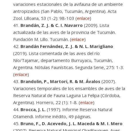
variaciones estacionales de la avifauna de un ambiente
antropizados (San Pablo, Tucumán, Argentina). Acta
Zool. Lilloana, 53 (1-2): 98-103 (
enlace
)
Brandán, Z. J. & C. I. Navarro
(2009). Lista
actualizada de las aves de la provincia de Tucumán.
Fundación M. Lillo. Tucumán. (
enlace
)
Brandán Fernández, Z. J. & N. L. Marigliano
(2019). Lista comentada de las aves del río
Nío/Tajamar, departamento Burruyacu, Tucumán,
Argentina. Nótulas Faunísticas. Segunda Serie, 275: 1-3.
(
enlace
)
Brandolin, P., Martori, R. & M. Ávalos
(2007).
Variaciones temporales de los ensambles de aves de la
Reserva Natural de Fauna Laguna La Felipa (Córdoba,
Argentina). Hornero, 22 (1): 1-8. (
enlace
)
Brocca, J. L.
(1997). Informe Reserva Natural
Otamendi. Informe inédito, 49 páginas.
Bruno, F., D. Acevedo, J. L. Maceda & M. I. Mero
(2007). Reserva Natural Municipal Chadilauquen. Aves.