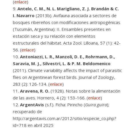
(
enlace
)
Antelo, C. M., N. L. Marigliano, Z. J. Brandán & C.
I. Navarro
(2013b). Avifauna asociada a sectores de
bosques ribereños con modificaciones antropogénicas
(Tucumán, Argentina): II. Ensambles presentes en
estación seca y su relación con elementos
estructurales del hábitat. Acta Zool. Lilloana, 57 (1): 42-
56. (
enlace
)
Antoniazzi, L. R., Manzoli, D. E., Rohrmann, D.,
Saravia, M. J., Silvestri, L. & P. M. Beldomenico
(2011). Climate variability affects the impact of parasitic
flies on Argentinean forest birds. Journal of Zoology,
283 (2): 126-134. (
enlace
)
Aravena, R. O.
(1928). Notas sobre la alimentación
de las aves. Hornero, 4 (2): 153-166. (
enlace
)
ArgentAvis
(s.f.). Ficha: Pirincho (
Guira guira
);
recuperado de
http://argentavis.com.ar/2012/sitio/especie_co.php?
id=718 en abril 2025