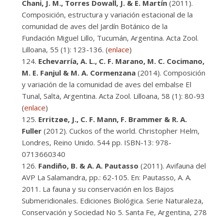
Chani, J. M., Torres Dowall, J. & E. Martín
(2011).
Composición, estructura y variación estacional de la
comunidad de aves del Jardín Botánico de la
Fundación Miguel Lillo, Tucumán, Argentina. Acta Zool.
Lilloana, 55 (1): 123-136. (
enlace
)
Echevarría, A. L., C. F. Marano, M. C. Cocimano,
M. E. Fanjul & M. A. Cormenzana
(2014). Composición
y variación de la comunidad de aves del embalse El
Tunal, Salta, Argentina. Acta Zool. Lilloana, 58 (1): 80-93
(
enlace
)
Erritzøe, J., C. F. Mann, F. Brammer & R. A.
Fuller
(2012). Cuckos of the world. Christopher Helm,
Londres, Reino Unido. 544 pp. ISBN-13: ‎978-
0713660340
Fandiño, B. & A. A. Pautasso
(2011). Avifauna del
AVP La Salamandra, pp.: 62-105. En: Pautasso, A. A.
2011. La fauna y su conservación en los Bajos
Submeridionales. Ediciones Biológica. Serie Naturaleza,
Conservación y Sociedad No 5. Santa Fe, Argentina, 278