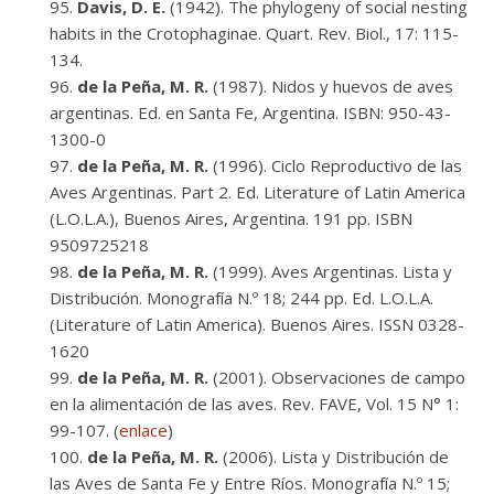
Davis, D. E.
(1942). The phylogeny of social nesting
habits in the Crotophaginae. Quart. Rev. Biol., 17: 115-
134.
de la Peña, M. R.
(1987). Nidos y huevos de aves
argentinas. Ed. en Santa Fe, Argentina. ISBN: 950-43-
1300-0
de la Peña, M. R.
(1996). Ciclo Reproductivo de las
Aves Argentinas. Part 2. Ed. Literature of Latin America
(L.O.L.A.), Buenos Aires, Argentina. 191 pp. ISBN
9509725218
de la Peña, M. R.
(1999). Aves Argentinas. Lista y
Distribución. Monografía N.º 18; 244 pp. Ed. L.O.L.A.
(Literature of Latin America). Buenos Aires. ISSN 0328-
1620
de la Peña, M. R.
(2001). Observaciones de campo
en la alimentación de las aves. Rev. FAVE, Vol. 15 N° 1:
99-107. (
enlace
)
de la Peña, M. R.
(2006). Lista y Distribución de
las Aves de Santa Fe y Entre Ríos. Monografía N.º 15;