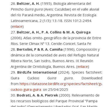
Beltzer, A. H.
(1995). Biología alimentaria del
Pirincho
Guira guira
(Aves: Cuculidae) en el valle aluvial
del río Paraná medio, Argentina. Revista de Ecología
Latinoamericana, 2 (1/3): 13-18. ISSN 1012-2494.
(
enlace
)
Beltzer, A. H., P. A. Collins & M. A. Quiroga
(2006). Atlas ornito-geográfico de la provincia de Entre
Ríos. Serie Climax Nº 13. Ceride-Conicet. Santa Fe
Bertolini, P & R. A. Camiña
(1996). Composición y
dinámica de la comunidad de aves del Refugio Natural
Ribera Norte, San Isidro, Buenos Aires. IX Reunión
Argentina de Ornitología, Buenos Aires. (
enlace
)
BirdLife International
(2024). Species factsheet:
Guira Cuckoo
Guira guira
.
Downloaded
from
https://datazone.birdlife.org/species/factsheet/guira
cuckoo-guira-guira
on 25/04/2025
Bodrati, A. & A. Pietrek
(2000). Relevamiento de
los recursos biológicos del Parque Provincial “Pampa
del Indio” (Departamento Libertador Gral. San Martín,