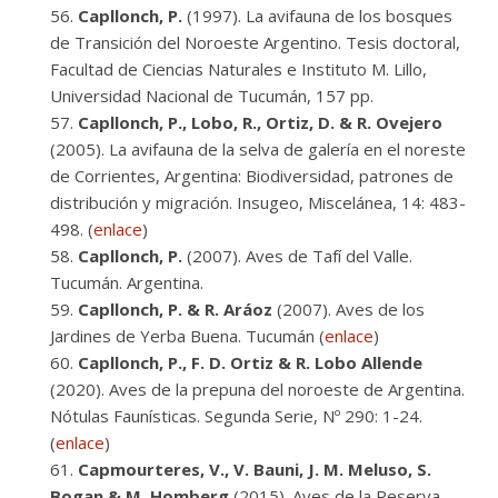
Capllonch, P.
(1997). La avifauna de los bosques
de Transición del Noroeste Argentino. Tesis doctoral,
Facultad de Ciencias Naturales e Instituto M. Lillo,
Universidad Nacional de Tucumán, 157 pp.
Capllonch, P., Lobo, R., Ortiz, D. & R. Ovejero
(2005). La avifauna de la selva de galería en el noreste
de Corrientes, Argentina: Biodiversidad, patrones de
distribución y migración. Insugeo, Miscelánea, 14: 483-
498. (
enlace
)
Capllonch, P.
(2007). Aves de Tafí del Valle.
Tucumán. Argentina.
Capllonch, P. & R. Aráoz
(2007). Aves de los
Jardines de Yerba Buena. Tucumán (
enlace
)
Capllonch, P., F. D. Ortiz & R. Lobo Allende
(2020). Aves de la prepuna del noroeste de Argentina.
Nótulas Faunísticas. Segunda Serie, Nº 290: 1-24.
(
enlace
)
Capmourteres, V., V. Bauni, J. M. Meluso, S.
Bogan & M. Homberg
(2015). Aves de la Reserva