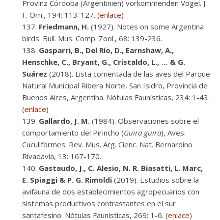
Provinz Córdoba (Argentinien) vorkommenden Vogel. J.
F. Orn., 194: 113-127. (
enlace
)
Friedmann, H.
(1927). Notes on some Argentina
birds. Bull. Mus. Comp. Zool., 68: 139-236.
Gasparri, B., Del Río, D., Earnshaw, A.,
Henschke, C., Bryant, G., Cristaldo, L., … & G.
Suárez
(2018). Lista comentada de las aves del Parque
Natural Municipal Ribera Norte, San Isidro, Provincia de
Buenos Aires, Argentina. Nótulas Faunísticas, 234: 1-43.
(
enlace
)
Gallardo, J. M.
(1984). Observaciones sobre el
comportamiento del Pirincho (
Guira guira
), Aves:
Cuculiformes. Rev. Mus. Arg. Cienc. Nat. Bernardino
Rivadavia, 13: 167-170.
Gastaudo, J., C. Alesio, N. R. Biasatti, L. Marc,
E. Spiaggi & P. G. Rimoldi
(2019). Estudios sobre la
avifauna de dos establecimientos agropecuarios con
sistemas productivos contrastantes en el sur
santafesino. Nótulas Faunísticas, 269: 1-6. (
enlace
)