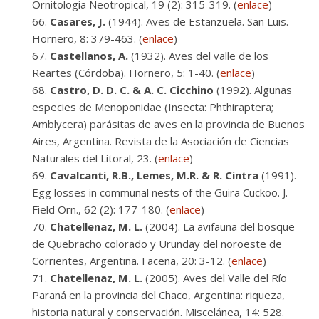
Ornitología Neotropical, 19 (2): 315-319. (
enlace
)
Casares, J.
(1944). Aves de Estanzuela. San Luis.
Hornero, 8: 379-463. (
enlace
)
Castellanos, A.
(1932). Aves del valle de los
Reartes (Córdoba). Hornero, 5: 1-40. (
enlace
)
Castro, D. D. C. & A. C. Cicchino
(1992). Algunas
especies de Menoponidae (Insecta: Phthiraptera;
Amblycera) parásitas de aves en la provincia de Buenos
Aires, Argentina. Revista de la Asociación de Ciencias
Naturales del Litoral, 23. (
enlace
)
Cavalcanti, R.B., Lemes, M.R. & R. Cintra
(1991).
Egg losses in communal nests of the Guira Cuckoo. J.
Field Orn., 62 (2): 177-180. (
enlace
)
Chatellenaz, M. L.
(2004). La avifauna del bosque
de Quebracho colorado y Urunday del noroeste de
Corrientes, Argentina. Facena, 20: 3-12. (
enlace
)
Chatellenaz, M. L.
(2005). Aves del Valle del Río
Paraná en la provincia del Chaco, Argentina: riqueza,
historia natural y conservación. Miscelánea, 14: 528.