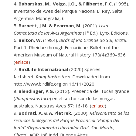
Babarskas, M., Veiga, J.O., & Filiberto, F.C.
(1995).
Inventario de Aves del Parque Nacional El Rey, Salta,
Argentina. Monografía, 6.
Barnett, J.M. & Pearman, M.
(2001).
Lista
Comentada de las Aves Argentinas
(1º Ed.). Lynx Edicions.
Belton, W.
(1984).
Birds of Rio Grande do Sul, Brazil
.
Part 1. Rheidae through Furnariidae. Bulletin of the
American Museum of Natural History 178(4):369–636.
(
enlace
)
BirdLife International
(2020) Species
factsheet:
Ramphastos toco
. Downloaded from
http://www.birdlife.org on 16/11/2020
Blendinger, P.G.
(2012). Presencia del Tucán grande
(
Ramphastos toco
) en el sector sur de las yungas
australes. Nuestras Aves 57: 16-18. (
enlace
)
Bodrati, A. & A. Pietrek.
(2000).
Relevamiento de los
recursos biológicos del Parque Provincial “Pampa del
Indio” (Departamento Libertador Gral. San Martín,
Chaco)
. AOP. Inf. Inéd. Buenos Aires.