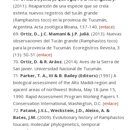
(2011). Reaparición de una especie que se creía
extinta: nuevos registros del tucán grande
(Ramphastos toco) en la provincia de Tucumán,
Argentina. Acta zoológica lilloana, 137-140. (
enlace
)
Ortiz, D., J.C. Mamaní & J.P. Juliá.
(2013). Nuevas
observaciones del Tucán grande (Ramphastos toco)
para la provincia de Tucumán. Ecoregistros Revista, 3
(13): 50-51 (
enlace
)
Ortiz, D. & R. Aráoz.
(2014). Aves de la Sierra de
San Javier. Universidad Nacional de Tucumán.
Parker, T. A., III & B. Bailey (Editors)
(1991) A
biological assessment of the Alto Madidi region and
ajacent areas of northwest Bolivia, May 18-June 15,
1990. Rapid Assessment Program Working Papers 1.
Conservation International, Washington, D.C. (
enlace
)
Patané, J.S.L., Weckstein, J.D., Aleixo, A. &
Bates, J.M.
(2009). Evolutionary history of Ramphastos
toucans: molecular phylogenetics, temporal