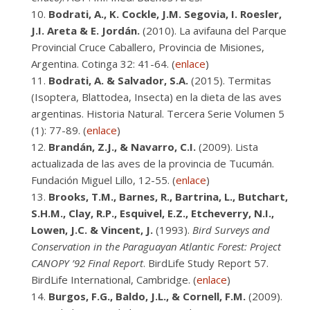
Bodrati, A., K. Cockle, J.M. Segovia, I. Roesler,
J.I. Areta & E. Jordán.
(2010). La avifauna del Parque
Provincial Cruce Caballero, Provincia de Misiones,
Argentina. Cotinga 32: 41-64. (
enlace
)
Bodrati, A. & Salvador, S.A.
(2015). Termitas
(Isoptera, Blattodea, Insecta) en la dieta de las aves
argentinas. Historia Natural. Tercera Serie Volumen 5
(1): 77-89. (
enlace
)
Brandán, Z.J., & Navarro, C.I.
(2009). Lista
actualizada de las aves de la provincia de Tucumán.
Fundación Miguel Lillo, 12-55. (
enlace
)
Brooks, T.M., Barnes, R., Bartrina, L., Butchart,
S.H.M., Clay, R.P., Esquivel, E.Z., Etcheverry, N.I.,
Lowen, J.C. & Vincent, J.
(1993).
Bird Surveys and
Conservation in the Paraguayan Atlantic Forest: Project
CANOPY ’92 Final Report
. BirdLife Study Report 57.
BirdLife International, Cambridge. (
enlace
)
Burgos, F.G., Baldo, J.L., & Cornell, F.M.
(2009).