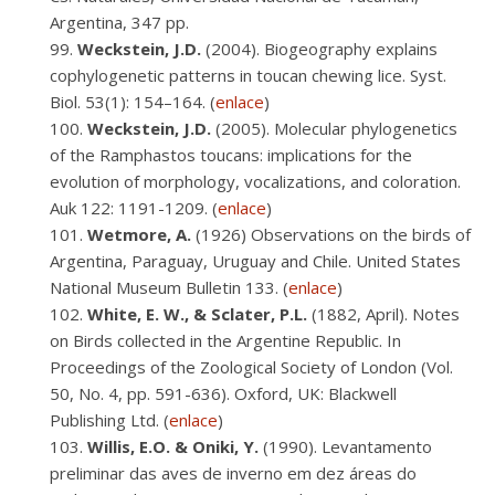
Argentina, 347 pp.
Weckstein, J.D.
(2004). Biogeography explains
cophylogenetic patterns in toucan chewing lice. Syst.
Biol. 53(1): 154–164. (
enlace
)
Weckstein, J.D.
(2005). Molecular phylogenetics
of the Ramphastos toucans: implications for the
evolution of morphology, vocalizations, and coloration.
Auk 122: 1191-1209. (
enlace
)
Wetmore, A.
(1926) Observations on the birds of
Argentina, Paraguay, Uruguay and Chile. United States
National Museum Bulletin 133. (
enlace
)
White, E. W., & Sclater, P.L.
(1882, April). Notes
on Birds collected in the Argentine Republic. In
Proceedings of the Zoological Society of London (Vol.
50, No. 4, pp. 591-636). Oxford, UK: Blackwell
Publishing Ltd. (
enlace
)
Willis, E.O. & Oniki, Y.
(1990). Levantamento
preliminar das aves de inverno em dez áreas do