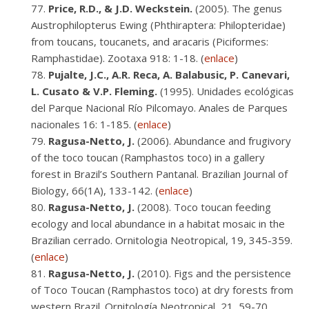
Price, R.D., & J.D. Weckstein.
(2005). The genus
Austrophilopterus Ewing (Phthiraptera: Philopteridae)
from toucans, toucanets, and aracaris (Piciformes:
Ramphastidae). Zootaxa 918: 1-18. (
enlace
)
Pujalte, J.C., A.R. Reca, A. Balabusic, P. Canevari,
L. Cusato & V.P. Fleming.
(1995). Unidades ecológicas
del Parque Nacional Río Pilcomayo. Anales de Parques
nacionales 16: 1-185. (
enlace
)
Ragusa-Netto, J.
(2006). Abundance and frugivory
of the toco toucan (Ramphastos toco) in a gallery
forest in Brazil’s Southern Pantanal. Brazilian Journal of
Biology, 66(1A), 133-142. (
enlace
)
Ragusa-Netto, J.
(2008). Toco toucan feeding
ecology and local abundance in a habitat mosaic in the
Brazilian cerrado. Ornitologia Neotropical, 19, 345-359.
(
enlace
)
Ragusa-Netto, J.
(2010). Figs and the persistence
of Toco Toucan (Ramphastos toco) at dry forests from
western Brazil. Ornitología Neotropical, 21, 59-70.