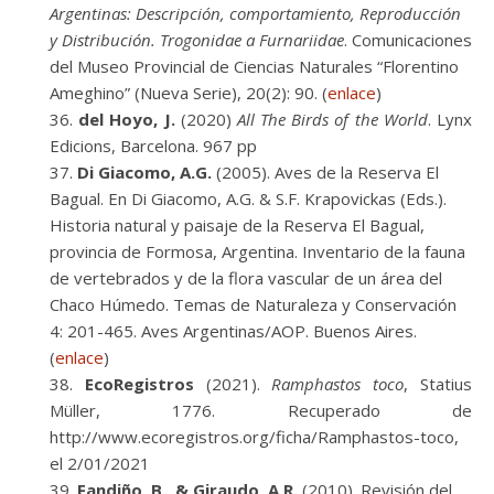
Argentinas: Descripción, comportamiento, Reproducción
y Distribución. Trogonidae a Furnariidae
. Comunicaciones
del Museo Provincial de Ciencias Naturales “Florentino
Ameghino” (Nueva Serie), 20(2): 90. (
enlace
)
del Hoyo, J.
(2020)
All The Birds of the World
. Lynx
Edicions, Barcelona. 967 pp
Di Giacomo, A.G.
(2005). Aves de la Reserva El
Bagual. En Di Giacomo, A.G. & S.F. Krapovickas (Eds.).
Historia natural y paisaje de la Reserva El Bagual,
provincia de Formosa, Argentina. Inventario de la fauna
de vertebrados y de la flora vascular de un área del
Chaco Húmedo. Temas de Naturaleza y Conservación
4: 201-465. Aves Argentinas/AOP. Buenos Aires.
(
enlace
)
EcoRegistros
(2021).
Ramphastos toco
, Statius
Müller, 1776. Recuperado de
http://www.ecoregistros.org/ficha/Ramphastos-toco,
el 2/01/2021
Fandiño, B., & Giraudo, A.R.
(2010). Revisión del