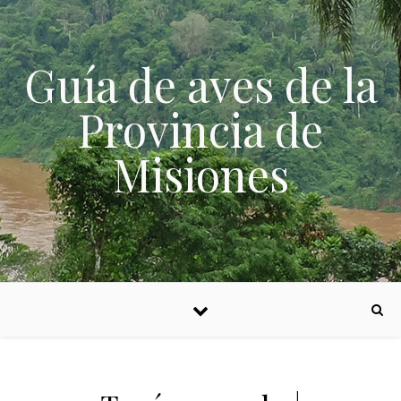
Skip to content
Guía de aves de la
Provincia de
Misiones