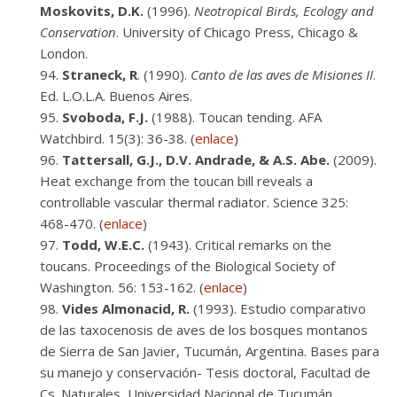
Moskovits, D.K.
(1996).
Neotropical Birds, Ecology and
Conservation
. University of Chicago Press, Chicago &
London.
Straneck, R
. (1990).
Canto de las aves de Misiones II
.
Ed. L.O.L.A. Buenos Aires.
Svoboda, F.J.
(1988). Toucan tending. AFA
Watchbird. 15(3): 36-38. (
enlace
)
Tattersall, G.J., D.V. Andrade, & A.S. Abe.
(2009).
Heat exchange from the toucan bill reveals a
controllable vascular thermal radiator. Science 325:
468-470. (
enlace
)
Todd, W.E.C.
(1943). Critical remarks on the
toucans. Proceedings of the Biological Society of
Washington. 56: 153-162. (
enlace
)
Vides Almonacid, R.
(1993). Estudio comparativo
de las taxocenosis de aves de los bosques montanos
de Sierra de San Javier, Tucumán, Argentina. Bases para
su manejo y conservación- Tesis doctoral, Facultad de
Cs. Naturales, Universidad Nacional de Tucumán,