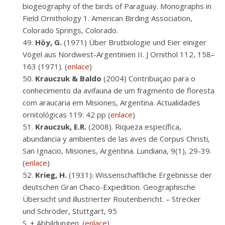
biogeography of the birds of Paraguay. Monographs in
Field Ornithology 1. American Birding Association,
Colorado Springs, Colorado.
Höy, G.
(1971) Über Brutbiologie und Eier einiger
Vögel aus Nordwest-Argentinien II. J Ornithol 112, 158–
163 (1971). (
enlace
)
Krauczuk & Baldo
(2004) Contribuiçao para o
conhecimento da avifauna de um fragmento de floresta
com araucaria em Misiones, Argentina. Actualidades
ornitológicas 119: 42 pp (
enlace
)
Krauczuk, E.R.
(2008). Riqueza específica,
abundancia y ambientes de las aves de Corpus Christi,
San Ignacio, Misiones, Argentina. Lundiana, 9(1), 29-39.
(
enlace
)
Krieg, H.
(1931): Wissenschaftliche Ergebnisse der
deutschen Gran Chaco-Expedition. Geographische
Übersicht und illustrierter Routenbericht. – Strecker
und Schröder, Stuttgart, 95
S. + Abbildungen. (
enlace
)