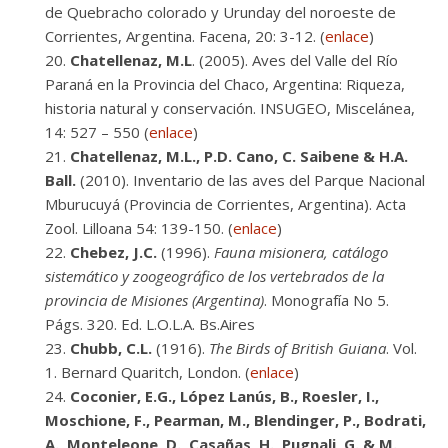
de Quebracho colorado y Urunday del noroeste de
Corrientes, Argentina. Facena, 20: 3-12. (
enlace
)
Chatellenaz, M.L
. (2005). Aves del Valle del Río
Paraná en la Provincia del Chaco, Argentina: Riqueza,
historia natural y conservación. INSUGEO, Miscelánea,
14: 527 – 550 (
enlace
)
Chatellenaz, M.L., P.D. Cano, C. Saibene & H.A.
Ball.
(2010). Inventario de las aves del Parque Nacional
Mburucuyá (Provincia de Corrientes, Argentina). Acta
Zool. Lilloana 54: 139-150. (
enlace
)
Chebez, J.C.
(1996).
Fauna misionera, catálogo
sistemático y zoogeográfico de los vertebrados de la
provincia de Misiones (Argentina)
. Monografía No 5.
Págs. 320. Ed. L.O.L.A. Bs.Aires
Chubb, C.L.
(1916).
The Birds of British Guiana
. Vol.
1. Bernard Quaritch, London. (
enlace
)
Coconier, E.G., López Lanús, B., Roesler, I.,
Moschione, F., Pearman, M., Blendinger, P., Bodrati,
A., Monteleone, D., Casañas, H., Pugnali, G. & M.