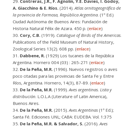
Contreras, J.R., F. Agnolin, Y.E. Davies, I. Godoy,
A. Giacchino & E. Ríos.
(2014).
Atlas ornitogeográfico de
la provincia de Formosa, República Argentina
. (1º Ed.)
Ciudad Autónoma de Buenos Aires: Fundación de
Historia Natural Félix de Azara. 450 p. (
enlace
)
Cory, C.B.
(1919).
Catalogue of Birds of the Americas
.
Publications of the Field Museum of Natural History,
Zoological Series 13(2). 608 pp. (
enlace
)
Dabbene, R.
(1929) Los tucanes de la República
Argentina. Hornero 004 (03) : 265-271 (
enlace
)
De la Peña, M.R.
(1996). Nuevos registros o aves
poco citadas para las provincias de Santa Fe y Entre
Ríos, Argentina. Hornero, 14(3), 87-89. (
enlace
)
De la Peña, M.R.
(1999).
Aves argentinas. Lista y
distribución
. L.O.L.A (Literature of Latin America),
Buenos Aires.
De la Peña, M.R.
(2015).
Aves Argentinas
(1º Ed.);
Santa Fé. Ediciones UNL; CABA: EUDEBA. Vol. 1:375
De la Peña, M.R. & Salvador, S.
(2016).
Aves