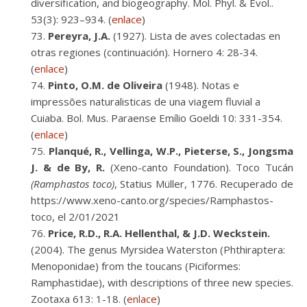
diversification, and biogeography. Mol. Phyl. & Evol..
53(3): 923–934. (
enlace
)
Pereyra, J.A.
(1927). Lista de aves colectadas en
otras regiones (continuación). Hornero 4: 28-34.
(
enlace
)
Pinto, O.M. de Oliveira
(1948). Notas e
impressões naturalisticas de una viagem fluvial a
Cuiaba. Bol. Mus. Paraense Emílio Goeldi 10: 331-354.
(
enlace
)
Planqué, R., Vellinga, W.P., Pieterse, S., Jongsma
J. & de By, R.
(Xeno-canto Foundation). Toco Tucán
(Ramphastos toco)
, Statius Müller, 1776. Recuperado de
https://www.xeno-canto.org/species/Ramphastos-
toco, el 2/01/2021
Price, R.D., R.A. Hellenthal, & J.D. Weckstein.
(2004). The genus Myrsidea Waterston (Phthiraptera:
Menoponidae) from the toucans (Piciformes:
Ramphastidae), with descriptions of three new species.
Zootaxa 613: 1-18. (
enlace
)