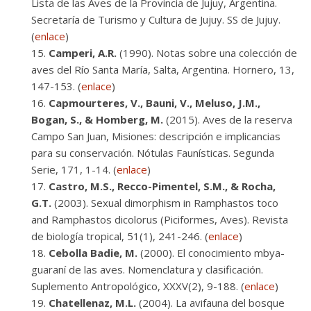
Lista de las Aves de la Provincia de Jujuy, Argentina.
Secretaría de Turismo y Cultura de Jujuy. SS de Jujuy.
(
enlace
)
Camperi, A.R.
(1990). Notas sobre una colección de
aves del Río Santa María, Salta, Argentina. Hornero, 13,
147-153. (
enlace
)
Capmourteres, V., Bauni, V., Meluso, J.M.,
Bogan, S., & Homberg, M.
(2015). Aves de la reserva
Campo San Juan, Misiones: descripción e implicancias
para su conservación. Nótulas Faunísticas. Segunda
Serie, 171, 1-14. (
enlace
)
Castro, M.S., Recco-Pimentel, S.M., & Rocha,
G.T.
(2003). Sexual dimorphism in Ramphastos toco
and Ramphastos dicolorus (Piciformes, Aves). Revista
de biología tropical, 51(1), 241-246. (
enlace
)
Cebolla Badie, M.
(2000). El conocimiento mbya-
guaraní de las aves. Nomenclatura y clasificación.
Suplemento Antropológico, XXXV(2), 9-188. (
enlace
)
Chatellenaz, M.L.
(2004). La avifauna del bosque