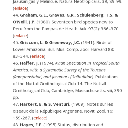
Jaaukanigás y Melincué. Natura Neotropicalis, 39, 89-99.
(
enlace
)
Graham, G.L., Graves, G.R., Schulenberg, T.S. &
O’Neill, J.P.
(1980). Seventeen bird species new to
Peru from the Pampas de Heath. Auk. 97(2): 366–370.
(
enlace
)
Griscom, L. & Greenway, J.C.
(1941). Birds of
Lower Amazonia. Bull. Mus. Comp. Zool. Harvard 88:
83–344. (
enlace
)
Haffer, J.
(1974).
Avian Speciation in Tropical South
America, with a Systematic Survey of the Toucans
(Ramphastidae) and Jacamars (Galbulidae)
. Publications
of the Nuttall Ornithological Club 14. The Nuttall
Ornithological Club, Cambridge, Massachusetts. viii, 390
pp.
Hartert, E. & S. Venturi.
(1909). Notes sur les
oiseaux de la République Argentine. Novit. Zool. 16:
159-267. (
enlace
)
Hayes, F.E.
(1995) Status, distribution and