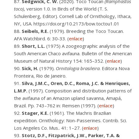
Sedgwick, C. W.
(2020). Toco Toucan
(Ramphastos
toco)
, version 1.0. In Birds of the World (T. S.
Schulenberg, Editor). Cornell Lab of Ornithology, Ithaca,
NY, USA. https://doi.org/10.2173/bow.toctou1.01
Seibels, R.E.
(1979). Breeding the Toco Toucan.
AFA Watchbird. 6: 30-33. (
enlace
)
Short, L.L.
(1975) A zoogeographic analysis of the
South American Chaco avifauna. Bulletin of the American
Museum of Natural History 154: 165–352. (
enlace
)
Sick, H.
(1979).
Ornitologia brasileira
. Editora Nova
Fronteira, Rio de Janeiro.
Silva, J.M.C., Oren, D.C., Roma, J.C. & Henriques,
L.M.P.
(1997). Composition and distribution patterns of
the avifauna of an Amazon upland savanna, Amapá,
Brazil. Pp. 743–762 in: Remsen (1997). (
enlace
)
Stager, K.E.
(1961). The Machris Brazilian
expedition. Ornithology: Non-Passerines. Contrib. Sci.
Los Angeles Co. Mus.. 41: 1–27. (
enlace
)
Stotz, D.F., Fitzpatrick, J.W., Parker, T.A. &