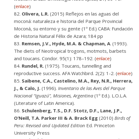
(
enlace
)
Olivera, L.R.
(2015) Reflejos en las aguas del
moconá: naturaleza e historia del Parque Provincial
Moconá, su entorno y su gente (1º Ed.) CABA: Fundación
de Historia Natural Félix de Azara; 184 pp
Remsen, J.V., Hyde, M.A. & Chapman, A
. (1993).
The diets of Neotropical trogons, motmots, barbets
and toucans. Condor. 95(1): 178–192. (
enlace
)
Rundel, R.
(1975). Toucans, tunnelling and
reproductive success. AFA Watchbird. 2(2): 1-2. (
enlace
)
Saibene, C.A., Castelino, M.A., Rey, N.R., Herrera,
J., & Calo, J.
(1996).
Inventario de las Aves del Parque
Nacional “Iguazú”, Misiones, Argentina
(1º Ed.). L.O.L.A.
(Literature of Latin America).
Schulenberg, T.S., D.F. Stotz, D.F., Lane, J.P.,
O’Neill, T.A. Parker III & A. Brack Egg
(2010)
Birds of
Peru: Revised and Updated Edition
Ed. Princeton
University Press