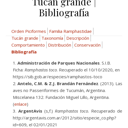
Tucán grande |
Bibliografía
Orden Piciformes
Familia Ramphastidae
Tucán grande
Taxonomía
Descripción
Comportamiento
Distribución
Conservación
Bibliografía
Administración de Parques Nacionales
. S.I.B.
Ficha:
Ramphastos toco
. Recuperado el 10/10/2020, en
https://sib.gob.ar/especies/ramphastos-toco
Antelo, C.M. & Z.J. Brandán Fernández
. (2013). Las
aves no Passeriformes de Tucumán, Argentina.
Miscelanea 132. Fundación Miguel Lillo, Argentina.
(
enlace
)
ArgentAvis
(s,f.)
Ramphastos toco.
Recuperado de
http://argentavis.com.ar/2012/sitio/especie_co.php?
id=609, el 02/01/2021