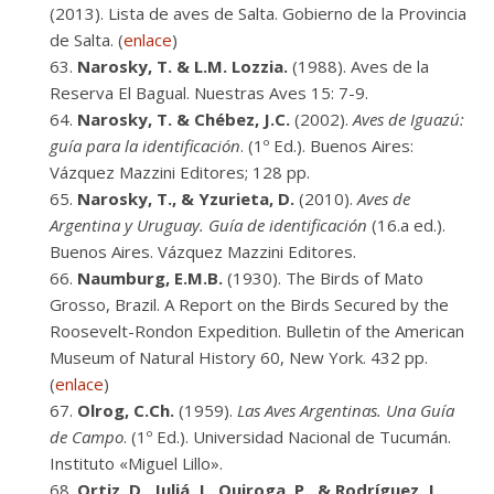
(2013). Lista de aves de Salta. Gobierno de la Provincia
de Salta. (
enlace
)
Narosky, T. & L.M. Lozzia.
(1988). Aves de la
Reserva El Bagual. Nuestras Aves 15: 7-9.
Narosky, T. & Chébez, J.C.
(2002).
Aves de Iguazú:
guía para la identificación
. (1º Ed.). Buenos Aires:
Vázquez Mazzini Editores; 128 pp.
Narosky, T., & Yzurieta, D.
(2010).
Aves de
Argentina y Uruguay. Guía de identificación
(16.a ed.).
Buenos Aires. Vázquez Mazzini Editores.
Naumburg, E.M.B.
(1930). The Birds of Mato
Grosso, Brazil. A Report on the Birds Secured by the
Roosevelt-Rondon Expedition. Bulletin of the American
Museum of Natural History 60, New York. 432 pp.
(
enlace
)
Olrog, C.Ch.
(1959).
Las Aves Argentinas. Una Guía
de Campo
. (1º Ed.). Universidad Nacional de Tucumán.
Instituto «Miguel Lillo».
Ortiz, D., Juliá, J., Quiroga, P., & Rodríguez, J.