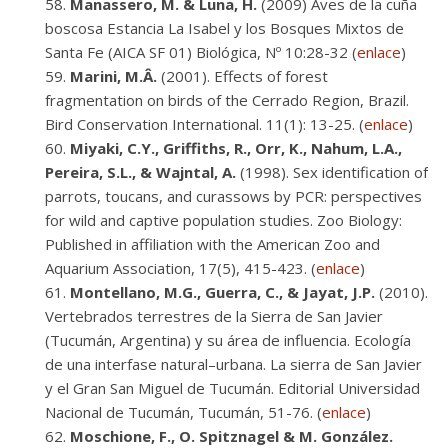
Manassero, M. & Luna, H.
(2009) Aves de la cuña
boscosa Estancia La Isabel y los Bosques Mixtos de
Santa Fe (AICA SF 01) Biológica, Nº 10:28-32 (
enlace
)
Marini, M.Â.
(2001). Effects of forest
fragmentation on birds of the Cerrado Region, Brazil.
Bird Conservation International. 11(1): 13-25. (
enlace
)
Miyaki, C.Y., Griffiths, R., Orr, K., Nahum, L.A.,
Pereira, S.L., & Wajntal, A.
(1998). Sex identification of
parrots, toucans, and curassows by PCR: perspectives
for wild and captive population studies. Zoo Biology:
Published in affiliation with the American Zoo and
Aquarium Association, 17(5), 415-423. (
enlace
)
Montellano, M.G., Guerra, C., & Jayat, J.P.
(2010).
Vertebrados terrestres de la Sierra de San Javier
(Tucumán, Argentina) y su área de influencia. Ecología
de una interfase natural–urbana. La sierra de San Javier
y el Gran San Miguel de Tucumán. Editorial Universidad
Nacional de Tucumán, Tucumán, 51-76. (
enlace
)
Moschione, F., O. Spitznagel & M. González.