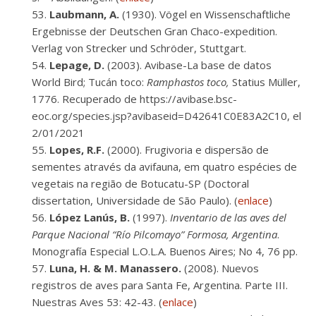
Laubmann, A.
(1930). Vögel en Wissenschaftliche
Ergebnisse der Deutschen Gran Chaco-expedition.
Verlag von Strecker und Schröder, Stuttgart.
Lepage, D.
(2003). Avibase-La base de datos
World Bird; Tucán toco:
Ramphastos toco,
Statius Müller,
1776. Recuperado de https://avibase.bsc-
eoc.org/species.jsp?avibaseid=D42641C0E83A2C10, el
2/01/2021
Lopes, R.F.
(2000). Frugivoria e dispersão de
sementes através da avifauna, em quatro espécies de
vegetais na região de Botucatu-SP (Doctoral
dissertation, Universidade de São Paulo). (
enlace
)
López Lanús, B.
(1997).
Inventario de las aves del
Parque Nacional “Río Pilcomayo” Formosa, Argentina
.
Monografía Especial L.O.L.A. Buenos Aires; No 4, 76 pp.
Luna, H. & M. Manassero.
(2008). Nuevos
registros de aves para Santa Fe, Argentina. Parte III.
Nuestras Aves 53: 42-43. (
enlace
)