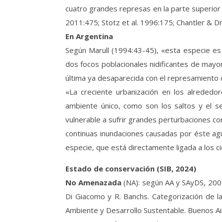
cuatro grandes represas en la parte superior 
2011:475; Stotz et al. 1996:175; Chantler & D
En Argentina
Según Marull (1994:43-45), «esta especie e
dos focos poblacionales nidificantes de mayo
última ya desaparecida con el represamiento d
«La creciente urbanización en los alrededor
ambiente único, como son los saltos y el se
vulnerable a sufrir grandes perturbaciones com
continuas inundaciones causadas por éste agu
especie, que está directamente ligada a los cic
Estado de conservación (SIB, 2024)
No Amenazada
(NA): según AA y SAyDS, 2008 
Di Giacomo y R. Banchs. Categorización de l
Ambiente y Desarrollo Sustentable. Buenos Air