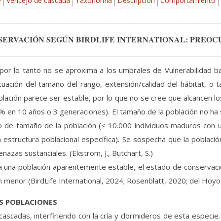
e
Vencejo de cascada
Taxonomía
Descripción
Comportamiento
SERVACIÓN SEGÚN BIRDLIFE INTERNATIONAL: PREOC
r lo tanto no se aproxima a los umbrales de Vulnerabilidad ba
tuación del tamaño del rango, extensión/calidad del hábitat, 
blación parece ser estable, por lo que no se cree que alcancen los
0% en 10 años o 3 generaciones). El tamaño de la población no ha 
rio de tamaño de la población (< 10.000 individuos maduros con 
estructura poblacional específica). Se sospecha que la població
azas sustanciales. (Ekstrom, J., Butchart, S.)
a una población aparentemente estable, el estado de conservació
menor (BirdLife International, 2024; Rosenblatt, 2020; del Hoyo, 
AS POBLACIONES
ascadas, interfiriendo con la cría y dormideros de esta especie. 