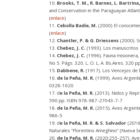
Brooks, T. M., R. Barnes, L. Bartrina,
and Conservation in the Paraguayan Atlanti
(
enlace
)
Cebolla Badie, M.
(2000) El conocimie
(
enlace
)
Chantler, P. & G. Driessens
(2000). Sw
Chebez, J. C.
(1993). Los manuscritos d
Chebez, J. C.
(1996). Fauna misionera,
No 5. Págs. 320. L. O. L. A. Bs.Aires. 320
Dabbene, R.
(1917). Los Vencejos de l
de la Peña, M. R.
(1999). Aves Argentina
0328-1620
d
e la Peña, M. R.
(2013). Nidos y Repro
590 pp. ISBN 978-987-27043-7-7
de la Peña, M. R.
(2015). Aves Argenti
986-5
d
e la Peña, M. R. & S. Salvador
(2016)
Naturales “Florentino Ameghino” (Nueva Se
de la Peña, M. R.
(2020:255-257). Aves