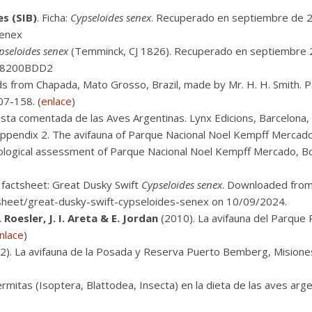
s (SIB)
. Ficha:
Cypseloides senex
. Recuperado en septiembre de 
senex
pseloides senex
(Temminck, CJ 1826). Recuperado en septiembre 2
AD8200BDD2
ds from Chapada, Mato Grosso, Brazil, made by Mr. H. H. Smith. Par
07-158. (
enlace
)
ista comentada de las Aves Argentinas. Lynx Edicions, Barcelona
ppendix 2. The avifauna of Parque Nacional Noel Kempff Mercado 
 biological assessment of Parque Nacional Noel Kempff Mercado, B
 factsheet: Great Dusky Swift
Cypseloides senex
. Downloaded fro
ctsheet/great-dusky-swift-cypseloides-senex on 10/09/2024.
. Roesler, J. I. Areta & E. Jordan
(2010). La avifauna del Parque P
nlace
)
). La avifauna de la Posada y Reserva Puerto Bemberg, Misiones
rmitas (Isoptera, Blattodea, Insecta) en la dieta de las aves argen