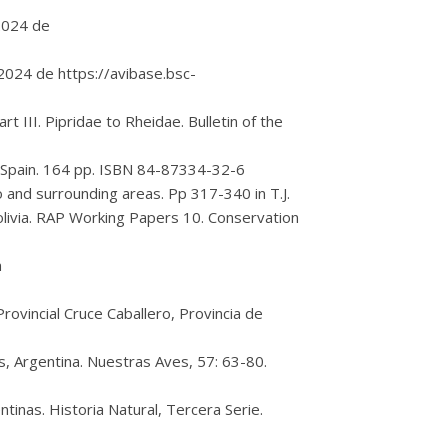
2024 de
024 de https://avibase.bsc-
t III. Pipridae to Rheidae. Bulletin of the
, Spain. 164 pp. ISBN 84-87334-32-6
and surrounding areas. Pp 317-340 in T.J.
olivia. RAP Working Papers 10. Conservation
m
rovincial Cruce Caballero, Provincia de
, Argentina. Nuestras Aves, 57: 63-80.
tinas. Historia Natural, Tercera Serie.