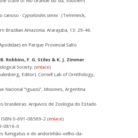
the state of Rio Grande do Sul, Southern
jo canoso ·
Cypseloides senex
· (Temminck,
ern Brazilian Amazonia. Ararajuba, 13: 29-46.
podidae) en Parque Provincial Salto
. B. Robbins, F. G. Stiles & K. J. Zimmer
logical Society. (
enlace
)
chulenberg, Editor). Cornell Lab of Ornithology,
e Nacional “Iguazú”, Misiones, Argentina.
s brasileiras. Arquivos de Zoologia do Estado
pp. ISBN 0-691-08569-2 (
enlace
)
209-0816-0
es fumigatus e do andorinhão-velho-da-