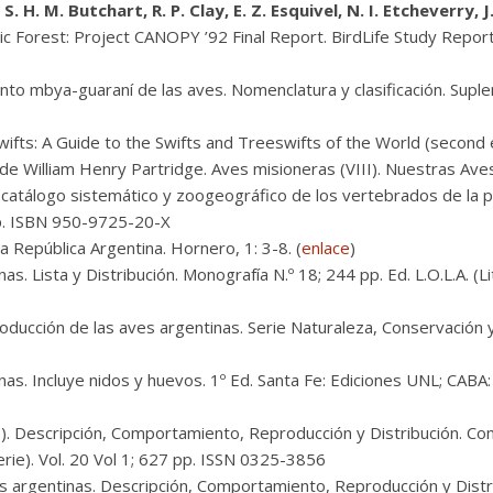
 S. H. M. Butchart, R. P. Clay, E. Z. Esquivel, N. I. Etcheverry, 
c Forest: Project CANOPY ’92 Final Report. BirdLife Study Report 
nto mbya-guaraní de las aves. Nomenclatura y clasificación. Suple
ifts: A Guide to the Swifts and Treeswifts of the World (second ed
e William Henry Partridge. Aves misioneras (VIII). Nuestras Aves
 catálogo sistemático y zoogeográfico de los vertebrados de la p
 pp. ISBN 950-9725-20-X
a República Argentina. Hornero, 1: 3-8. (
enlace
)
s. Lista y Distribución. Monografía N.º 18; 244 pp. Ed. L.O.L.A. (L
ducción de las aves argentinas. Serie Naturaleza, Conservación y
nas. Incluye nidos y huevos. 1º Ed. Santa Fe: Ediciones UNL; CAB
. Descripción, Comportamiento, Reproducción y Distribución. Com
rie). Vol. 20 Vol 1; 627 pp. ISSN 0325-3856
 argentinas. Descripción, Comportamiento, Reproducción y Distrib