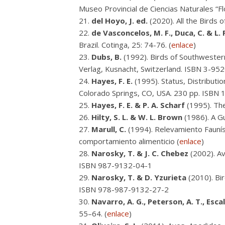
Museo Provincial de Ciencias Naturales “F
del Hoyo, J. ed.
(2020). All the Birds
de Vasconcelos, M. F., Duca, C. & L. F
Brazil. Cotinga, 25: 74-76. (
enlace
)
Dubs, B.
(1992). Birds of Southwestern
Verlag, Kusnacht, Switzerland. ISBN 3-95
Hayes, F. E.
(1995). Status, Distributi
Colorado Springs, CO, USA. 230 pp. ISBN 
Hayes, F. E. & P. A. Scharf
(1995). The
Hilty, S. L. & W. L. Brown
(1986). A Gu
Marull, C.
(1994). Relevamiento Fauníst
comportamiento alimenticio (
enlace
)
Narosky, T. & J. C. Chebez
(2002). Av
ISBN 987-9132-04-1
Narosky, T. & D. Yzurieta
(2010). Bir
ISBN 978-987-9132-27-2
Navarro, A. G., Peterson, A. T., Esca
55–64. (
enlace
)