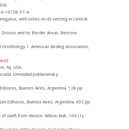
3856
8-84-16728-37-4
igatus, with notes on its nesting in Central
o Grosso and its Border Areas. Betrona
 Ornithology 1. American Birding Association,
lace
)
on, NJ, USA.
scada. Densidad poblacional y
 Editores, Buenos Aires, Argentina. 128 pp.
zini Editores, Buenos Aires, Argentina. 432 pp.
of swift from Mexico. Wilson Bull., 104 (1):