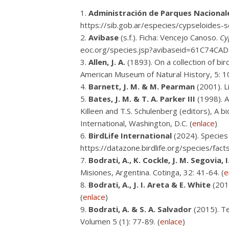
Administración de Parques Nacionale
https://sib.gob.ar/especies/cypseloides-
Avibase
(s.f.). Ficha: Vencejo Canoso.
Cy
eoc.org/species.jsp?avibaseid=61C74C
Allen, J. A.
(1893). On a collection of bir
American Museum of Natural History, 5: 1
Barnett, J. M. & M. Pearman
(2001). L
Bates, J. M. & T. A. Parker III
(1998). A
Killeen and T.S. Schulenberg (editors), A
International, Washington, D.C. (
enlace
)
BirdLife International
(2024). Species
https://datazone.birdlife.org/species/fa
Bodrati, A., K. Cockle, J. M. Segovia, I
Misiones, Argentina. Cotinga, 32: 41-64. (
e
Bodrati, A., J. I. Areta & E. White
(2012
(
enlace
)
Bodrati, A. & S. A. Salvador
(2015). Te
Volumen 5 (1): 77-89. (
enlace
)