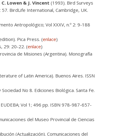
J. C. Lowen & J. Vincent
(1993). Bird Surveys
57. BirdLife International, Cambridge, UK.
mento Antropológico; Vol XXXV, n.º 2: 9-188
ition). Pica Press. (
enlace
)
, 29: 20-22. (
enlace
)
rovincia de Misiones (Argentina). Monografía
iterature of Latin America). Buenos Aires. ISSN
 Sociedad No 8. Ediciones Biológica. Santa Fe.
A: EUDEBA; Vol 1; 496 pp. ISBN 978-987-657-
unicaciones del Museo Provincial de Ciencias
ución (Actualización). Comunicaciones del