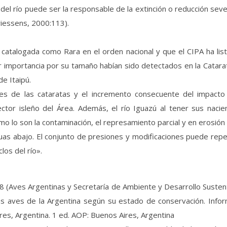
del río puede ser la responsable de la extinción o reducción seve
riessens, 2000:113).
s catalogada como Rara en el orden nacional y que el CIPA ha 
r importancia por su tamaño habían sido detectados en la Catarat
e Itaipú.
es de las cataratas y el incremento consecuente del impacto 
ctor isleño del Área. Además, el río Iguazú al tener sus naci
o lo son la contaminación, el represamiento parcial y en erosión d
as abajo. El conjunto de presiones y modificaciones puede repe
los del río».
(Aves Argentinas y Secretaría de Ambiente y Desarrollo Sustentabl
as aves de la Argentina según su estado de conservación. Inf
es, Argentina. 1 ed. AOP: Buenos Aires, Argentina