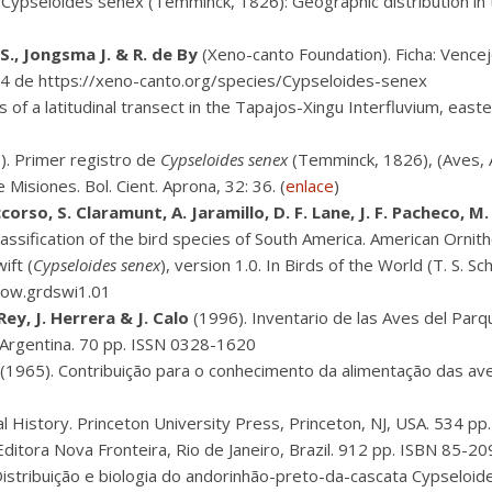
Cypseloides senex (Temminck, 1826): Geographic distribution in 
 S., Jongsma J. & R. de By
(Xeno-canto Foundation). Ficha: Vence
4 de https://xeno-canto.org/species/Cypseloides-senex
s of a latitudinal transect in the Tapajos-Xingu Interfluvium, east
. Primer registro de
Cypseloides senex
(Temminck, 1826), (Aves, A
Misiones. Bol. Cient. Aprona, 32: 36. (
enlace
)
accorso, S. Claramunt, A. Jaramillo, D. F. Lane, J. F. Pacheco, M
assification of the bird species of South America. American Ornitho
ift (
Cypseloides senex
), version 1.0. In Birds of the World (T. S. S
/bow.grdswi1.01
 Rey, J. Herrera & J. Calo
(1996). Inventario de las Aves del Parqu
, Argentina. 70 pp. ISSN 0328-1620
(1965). Contribuição para o conhecimento da alimentação das ave
ral History. Princeton University Press, Princeton, NJ, USA. 534 
 Editora Nova Fronteira, Rio de Janeiro, Brazil. 912 pp. ISBN 85-
istribuição e biologia do andorinhão-preto-da-cascata Cypseloid