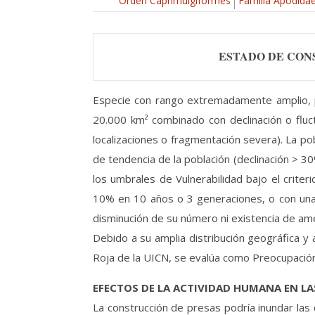
Orden Caprimulgiformes
Familia Apodida
ESTADO DE CON
Especie con rango extremadamente amplio, po
20.000 km² combinado con declinación o fluc
localizaciones o fragmentación severa). La po
de tendencia de la población (declinación > 3
los umbrales de Vulnerabilidad bajo el crite
10% en 10 años o 3 generaciones, o con una 
disminución de su número ni existencia de amen
Debido a su amplia distribución geográfica y 
Roja de la UICN, se evalúa como Preocupación 
EFECTOS DE LA ACTIVIDAD HUMANA EN L
La construcción de presas podría inundar las c