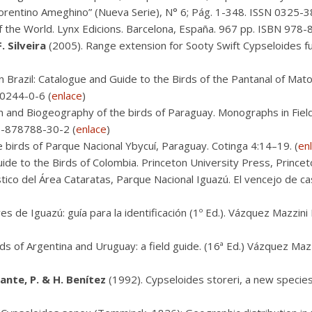
lorentino Ameghino” (Nueva Serie), N° 6; Pág. 1-348. ISSN 0325-
 of the World. Lynx Edicions. Barcelona, España. 967 pp. ISBN 97
. Silveira
(2005). Range extension for Sooty Swift Cypseloides fum
 Brazil: Catalogue and Guide to the Birds of the Pantanal of Mat
20244-0-6 (
enlace
)
on and Biogeography of the birds of Paraguay. Monographs in Field
1-878788-30-2 (
enlace
)
 birds of Parque Nacional Ybycuí, Paraguay. Cotinga 4:14–19. (
en
ide to the Birds of Colombia. Princeton University Press, Princet
ico del Área Cataratas, Parque Nacional Iguazú. El vencejo de ca
es de Iguazú: guía para la identificación (1º Ed.). Vázquez Mazzini
ds of Argentina and Uruguay: a field guide. (16ª Ed.) Vázquez Maz
lante, P. & H. Benítez
(1992). Cypseloides storeri, a new species 