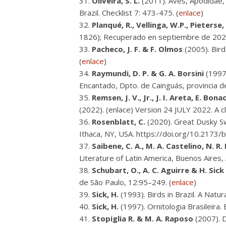
Oliveira, S. L.
(2011). Aves, Apodidae, 
Brazil. Checklist 7: 473-475. (
enlace
)
Planqué, R., Vellinga, W.P., Pieterse,
1826); Recuperado en septiembre de 202
Pacheco, J. F. & F. Olmos
(2005). Bird
(
enlace
)
Raymundi, D. P. & G. A. Borsini
(1997)
Encantado, Dpto. de Cainguás, provincia de 
Remsen, J. V., Jr., J. I. Areta, E. Bon
(2022). (enlace) Version 24 JULY 2022. A cl
Rosenblatt, C.
(2020). Great Dusky Sw
Ithaca, NY, USA. https://doi.org/10.2173
Saibene, C. A., M. A. Castelino, N. R.
Literature of Latin America, Buenos Aires
Schubart, O., A. C. Aguirre & H. Sick
de São Paulo, 12:95–249. (
enlace
)
Sick, H.
(1993). Birds in Brazil. A Natu
Sick, H.
(1997). Ornitologia Brasileira.
Stopiglia R. & M. A. Raposo
(2007). D