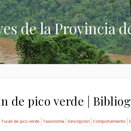
ves de la Provincia d
n de pico verde | Bibliog
Tucán de pico verde
Taxonomía
Descripción
Comportamiento
D