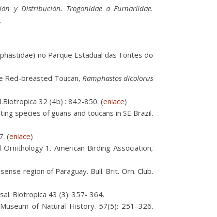
ión y Distribución. Trogonidae a Furnariidae.
.
phastidae) no Parque Estadual das Fontes do
the Red-breasted Toucan,
Ramphastos dicolorus
l.Biotropica 32 (4b) : 842-850. (
enlace
)
ing species of guans and toucans in SE Brazil.
. (
enlace
)
 Ornithology 1. American Birding Association,
se region of Paraguay. Bull. Brit. Orn. Club.
. Biotropica 43 (3): 357- 364.
an Museum of Natural History. 57(5): 251–326.