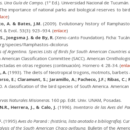
as. Una Guía de Campo.
(1º Ed.). Universidad Nacional de Tucumán. I
The importance of national parks and biological reserves to bird
lace
)
xo, A. & Bates, J.M.
(2009). Evolutionary history of Ramphasto
. & Evol.. 53(3): 923–934. (
enlace
)
 S., Jongsma J. & de By, R.
(Xeno-canto Foundation). Ficha: Tucán 
rg/species/Ramphastos-dicolorus
s of Argentina. Species Lists of Birds for South American Countries a
 American Classification Committee (SACC). American Ornithologis
ectadas en otras regiones (continuación). Hornero 4: 28-34. (
enla
, A.
(1993). The diets of Neotropical trogons, motmots, barbets 
orso, E.; Claramunt, S.; Jaramillo, A.; Pacheco, J.F.; Ribas, C.; 
A classification of the bird species of South America. American O
rvas Naturales Misioneras
. 160 pp. Edit. Univ. UNAM, Posadas.
.R., Herrera, J., & Calo, J.
(1996).
Inventario de las Aves del P
F.
(1995)
Aves do Paraná : (história, lista anotada e bibliografia)
. Cu
lysis of the South American Chaco avifauna
. Bulletin of the Ame