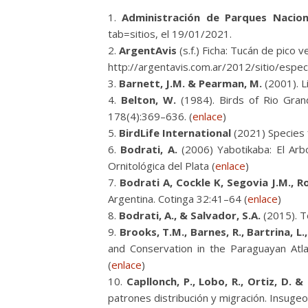
Administración de Parques Naciona
tab=sitios, el 19/01/2021.
ArgentAvis
(s.f.) Ficha: Tucán de pico 
http://argentavis.com.ar/2012/sitio/espe
Barnett, J.M. & Pearman, M.
(2001). L
Belton, W.
(1984). Birds of Rio Grand
178(4):369–636. (
enlace
)
BirdLife International
(2021) Species 
Bodrati, A.
(2006) Yabotikaba: El Arbo
Ornitológica del Plata (
enlace
)
Bodrati A, Cockle K, Segovia J.M., Roe
Argentina. Cotinga 32:41–64 (
enlace
)
Bodrati, A., & Salvador, S.A.
(2015). T
Brooks, T.M., Barnes, R., Bartrina, L.,
and Conservation in the Paraguayan Atla
(
enlace
)
Capllonch, P., Lobo, R., Ortiz, D. &
patrones distribución y migración. Insugeo