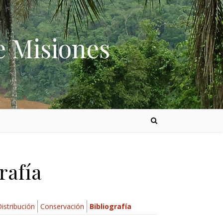
e Misiones
rafía
istribución
Conservación
Bibliografía