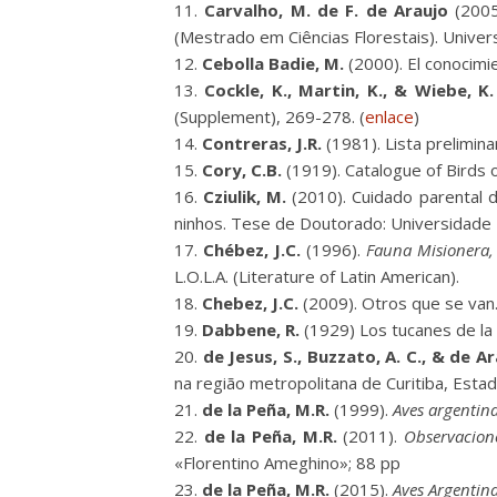
Carvalho, M. de F. de Araujo
(2005
(Mestrado em Ciências Florestais). Univer
Cebolla Badie, M.
(2000). El conocimi
Cockle, K., Martin, K., & Wiebe, K.
(Supplement), 269-278. (
enlace
)
Contreras, J.R.
(1981). Lista prelimina
Cory, C.B.
(1919). Catalogue of Birds o
Cziulik, M.
(2010). Cuidado parental 
ninhos. Tese de Doutorado: Universidade F
Chébez, J.C.
(1996).
Fauna Misionera, 
L.O.L.A. (Literature of Latin American).
Chebez, J.C.
(2009). Otros que se van. 
Dabbene, R.
(1929) Los tucanes de la 
de Jesus, S., Buzzato, A. C., & de A
na região metropolitana de Curitiba, Estad
de la Peña, M.R.
(1999).
Aves argentina
de la Peña, M.R.
(2011).
Observacion
«Florentino Ameghino»; 88 pp
de la Peña, M.R.
(2015).
Aves Argentin