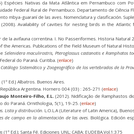
) Espécies Nativas da Mata Atlântica em Pernambuco com Pote
sidade Federal Rural de Pernambuco. Departamento de Ciência Flo
ento mbya-guaraní de las aves. Nomenclatura y clasificación. Sup
(2008). Availability of cavities for nesting birds in the Atlantic
r de la avifauna correntina. I. No Passeriformes. Historia Natural 2
f the Americas. Publications of the Field Museum of Natural Histor
de
Selenidera maculirostris, Pteroglossus castanotis e Ramphatos to
ederal do Paraná. Curitiba. (
enlace
)
Catálogo Sistemático y Zoogeográfico de los vertebrados de la Prov
(1º Ed.) Albatros. Buenos Aires.
República Argentina. Hornero 004 (03) : 265-271 (
enlace
)
raujo Monteiro-Filho, E.L.
(2012). Nidificação de Ramphastos di
o do Paraná. Ornithologia, 5(1), 19-25. (
enlace
)
s. Lista y distribución
. L.O.L.A (Literature of Latin America), Buenos
es de campo en la alimentación de las aves
. Biológica. Edición e
as
(1º Ed.); Santa Fé. Ediciones UNL; CABA: EUDEBA.Vol.1:375