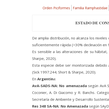
Orden Piciformes
Familia Ramphastidae
ESTADO DE CON
De amplia distribución, no alcanza los nivele
suficientemente rápida (>30% declinación en 1
Es sensible a las alteraciones de su hábitat,
Sharpe, 2020).
Esta especie debe ser monitorizada debido a l
(Sick 1997:244; Short & Sharpe, 2020).
En
Argentin
a:
AvA-SADS-NA: No amenazada
según AvA SA
Coconier, A. Di Giacomo y R. Banchs. Categ
Secretaría de Ambiente y Desarrollo Sustenta
Res 348 SA-NA: No Amenazada
según SAyDS