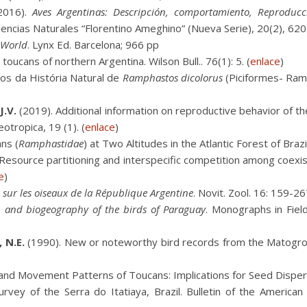
2016).
Aves Argentinas: Descripción, comportamiento, Reproducc
encias Naturales “Florentino Ameghino” (Nueva Serie), 20(2), 620
e World
. Lynx Ed. Barcelona; 966 pp
toucans of northern Argentina. Wilson Bull.. 76(1): 5. (
enlace
)
os da História Natural de
Ramphastos dicolorus
(Piciformes- Ram
J.V.
(2019). Additional information on reproductive behavior of 
otropica, 19 (1). (
enlace
)
ns (
Ramphastidae
) at Two Altitudes in the Atlantic Forest of Brazi
Resource partitioning and interspecific competition among coexist
e
)
 sur les oiseaux de la République Argentine
. Novit. Zool. 16: 159-267
on and biogeography of the birds of Paraguay
. Monographs in Field
 N.E.
(1990). New or noteworthy bird records from the Matogrosen
d Movement Patterns of Toucans: Implications for Seed Dispersal
urvey of the Serra do Itatiaya, Brazil. Bulletin of the Americ