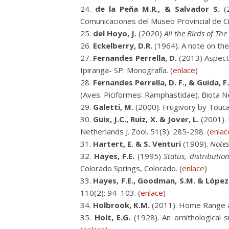
de la Peña M.R., & Salvador S.
(
Comunicaciones del Museo Provincial de Ci
del Hoyo, J.
(2020)
All the Birds of Th
Eckelberry, D.R.
(1964). A note on the 
Fernandes Perrella, D.
(2013) Aspect
Ipiranga- SP. Monografía. (
enlace
)
Fernandes Perrella, D. F., & Guida, F.
(Aves: Piciformes: Ramphastidae). Biota Ne
Galetti, M.
(2000). Frugivory by Touca
Guix, J.C., Ruiz, X. & Jover, L.
(2001). 
Netherlands J. Zool. 51(3): 285-298. (
enlac
Hartert, E. & S. Venturi
(1909).
Notes
Hayes, F.E.
(1995)
Status, distributi
Colorado Springs, Colorado. (
enlace
)
Hayes, F.E., Goodman, S.M. & López,
110(2): 94–103. (
enlace
)
Holbrook, K.M.
(2011). Home Range an
Holt, E.G.
(1928). An ornithological s