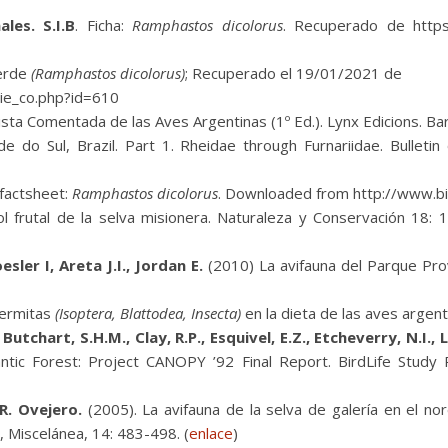
les. S.I.B
. Ficha:
Ramphastos dicolorus
. Recuperado de https:
verde
(Ramphastos dicolorus)
; Recuperado el 19/01/2021 de
cie_co.php?id=610
ista Comentada de las Aves Argentinas (1º Ed.). Lynx Edicions. Ba
e do Sul, Brazil. Part 1. Rheidae through Furnariidae. Bullet
factsheet:
Ramphastos dicolorus
. Downloaded from http://www.bi
l frutal de la selva misionera. Naturaleza y Conservación 18: 
sler I, Areta J.I., Jordan E.
(2010) La avifauna del Parque Prov
ermitas
(Isoptera, Blattodea, Insecta)
en la dieta de las aves argent
 Butchart, S.H.M., Clay, R.P., Esquivel, E.Z., Etcheverry, N.I., 
ntic Forest: Project CANOPY ’92 Final Report. BirdLife Study R
 R. Ovejero.
(2005). La avifauna de la selva de galería en el nor
, Miscelánea, 14: 483-498. (
enlace
)