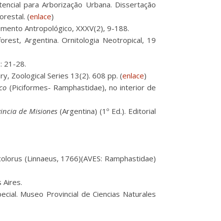
ncial para Arborização Urbana. Dissertação
restal. (
enlace
)
lemento Antropológico, XXXV(2), 9-188.
 forest, Argentina. Ornitologia Neotropical, 19
: 21-28.
y, Zoological Series 13(2). 608 pp. (
enlace
)
co
(Piciformes- Ramphastidae), no interior de
incia de Misiones
(Argentina) (1º Ed.). Editorial
colorus (Linnaeus, 1766)(AVES: Ramphastidae)
 Aires.
special. Museo Provincial de Ciencias Naturales