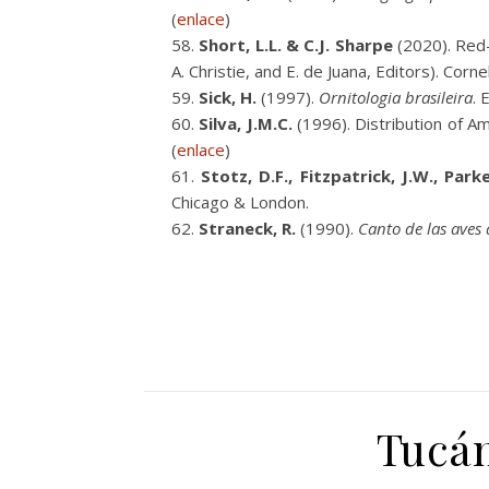
(
enlace
)
Short, L.L. & C.J. Sharpe
(2020). Red
A. Christie, and E. de Juana, Editors). Cor
Sick, H.
(1997).
Ornitologia brasileira
. 
Silva, J.M.C.
(1996). Distribution of Am
(
enlace
)
Stotz, D.F., Fitzpatrick, J.W., Par
Chicago & London.
Straneck, R.
(1990).
Canto de las aves 
Tucán