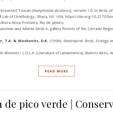
-breasted Toucan (
Ramphastos dicolorus
), version 1.0. In Birds of
nell Lab of Ornithology, Ithaca, NY, USA. https://doi.org/10.2173/
Editora Nova Fronteira, Rio de Janeiro.
azonian and Atlantic birds in gallery forests of the Cerrado Regio
ker, T.A. & Moskovits, D.K.
(1996).
Neotropical Birds, Ecology 
de Misiones I
. L.O.L.A. (Literature of Latianmerica); Buenos Aires, 
READ MORE
 de pico verde | Conser