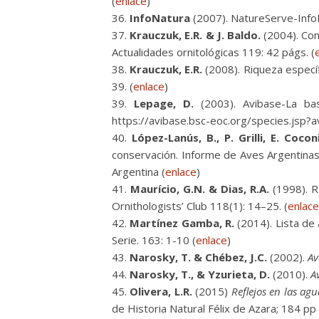
(
enlace
)
InfoNatura
(2007). NatureServe-InfoN
Krauczuk, E.R. & J. Baldo.
(2004). Con
Actualidades ornitológicas 119: 42 págs. (
Krauczuk, E.R.
(2008). Riqueza específ
39. (
enlace
)
Lepage, D.
(2003). Avibase-La bas
https://avibase.bsc-eoc.org/species.js
López-Lanús, B., P. Grilli, E. Coc
conservación. Informe de Aves Argentinas
Argentina (
enlace
)
Maurício, G.N. & Dias, R.A.
(1998). Ra
Ornithologists’ Club 118(1): 14–25. (
enlace
Martínez Gamba, R.
(2014). Lista de
Serie. 163: 1-10 (
enlace
)
Narosky, T. & Chébez, J.C.
(2002).
Av
Narosky, T., & Yzurieta, D.
(2010).
A
Olivera, L.R.
(2015)
Reflejos en las ag
de Historia Natural Félix de Azara; 184 pp