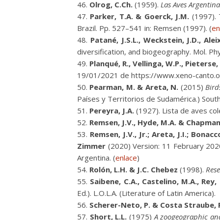
Olrog, C.Ch.
(1959).
Las Aves Argentin
Parker, T.A. & Goerck, J.M.
(1997). 
Brazil. Pp. 527–541 in: Remsen (1997). (
en
Patané, J.S.L., Weckstein, J.D., Alei
diversification, and biogeography. Mol. Phyl
Planqué, R., Vellinga, W.P., Pieterse,
19/01/2021 de https://www.xeno-canto.o
Pearman, M. & Areta, N.
(2015)
Bird
Países y Territorios de Sudamérica.) South
Pereyra, J.A.
(1927). Lista de aves col
Remsen, J.V., Hyde, M.A. & Chapman
Remsen, J.V., Jr.; Areta, J.I.; Bonacc
Zimmer
(2020) Version: 11 February 2020. 
Argentina. (
enlace
)
Rolón, L.H. & J.C. Chebez
(1998).
Rese
Saibene, C.A., Castelino, M.A., Rey, N
Ed.). L.O.L.A. (Literature of Latin America).
Scherer-Neto, P. & Costa Straube, 
Short, L.L.
(1975)
A zoogeographic ana