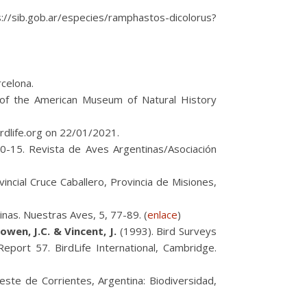
//sib.gob.ar/especies/ramphastos-dicolorus?
rcelona.
in of the American Museum of Natural History
rdlife.org on 22/01/2021.
10-15. Revista de Aves Argentinas/Asociación
incial Cruce Caballero, Provincia de Misiones,
inas. Nuestras Aves, 5, 77-89. (
enlace
)
Lowen, J.C. & Vincent, J.
(1993). Bird Surveys
eport 57. BirdLife International, Cambridge.
este de Corrientes, Argentina: Biodiversidad,