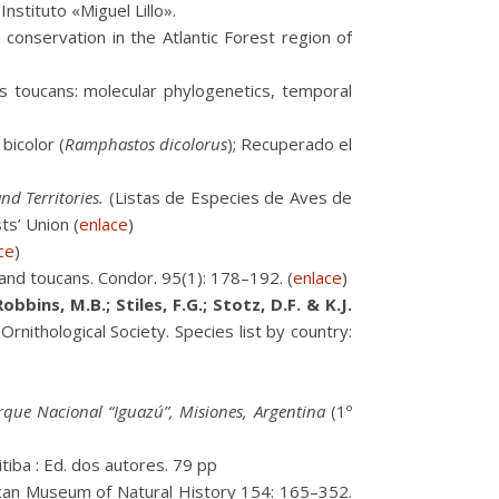
nstituto «Miguel Lillo».
 conservation in the Atlantic Forest region of
s toucans: molecular phylogenetics, temporal
bicolor (
Ramphastos dicolorus
); Recuperado el
nd Territories.
(Listas de Especies de Aves de
ts’ Union (
enlace
)
ce
)
and toucans. Condor. 95(1): 178–192. (
enlace
)
Robbins, M.B.; Stiles, F.G.; Stotz, D.F. & K.J.
rnithological Society. Species list by country:
arque Nacional “Iguazú”, Misiones, Argentina
(1º
ritiba : Ed. dos autores. 79 pp
rican Museum of Natural History 154: 165–352.