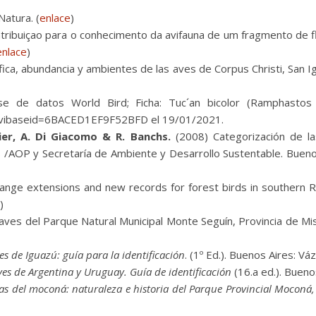
atura. (
enlace
)
tribuiçao para o conhecimento da avifauna de um fragmento de f
enlace
)
ica, abundancia y ambientes de las aves de Corpus Christi, San Ign
e de datos World Bird; Ficha: Tuc´an bicolor (Ramphastos
p?avibaseid=6BACED1EF9F52BFD el 19/01/2021.
onier, A. Di Giacomo & R. Banchs.
(2008) Categorización de l
 /AOP y Secretaría de Ambiente y Desarrollo Sustentable. Buenos
nge extensions and new records for forest birds in southern Rio 
)
 aves del Parque Natural Municipal Monte Seguín, Provincia de Mi
es de Iguazú: guía para la identificación
. (1º Ed.). Buenos Aires: V
ves de Argentina y Uruguay. Guía de identificación
(16.a ed.). Bueno
uas del moconá: naturaleza e historia del Parque Provincial Moconá,