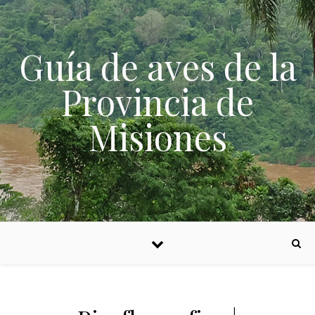
Skip to content
Guía de aves de la
Provincia de
Misiones