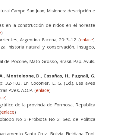
ural Campo San Juan, Misiones: descripción e
es en la construcción de nidos en el noreste
e
)
ientes, Argentina. Facena, 20: 3-12. (
enlace
)
za, historia natural y conservación. Insugeo,
l de Poconé, Mato Grosso, Brasil. Pap. Avuls.
 A., Monteleone, D., Casañas, H., Pugnali, G.
: 32-103. En Coconier, E. G. (Ed.). Las aves
ras Aves. A.O.P. (
enlace
)
ace
)
gráfico de la provincia de Formosa, República
(
enlace
)
obiobo No 3-Probiota No 2. Sec. de Política
rtamento Santa Cruz, Bolivia. Fieldiana Zool.