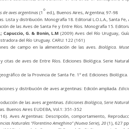
o
s de aves argentinas
(1
ed.), Buenos Aires, Argentina; 97-98
 Lista y distribución. Monografía 18. Editorial L.O.L.A., Santa Fe,
ución de las Aves de Santa Fe y Entre Ríos. Monografía 15. Editoria
R.; Capuccio, G. & Bonin, L.M
(2009) Aves del Río Uruguay, Guía
stradora del Río Uruguay. CARU: 122 (161)
ones de campo en la alimentación de las aves.
Biológica. Muse
y citas de aves de Entre Ríos. Ediciones Biológica. Serie Natur
eográfico de la Provincia de Santa Fe. 1º ed. Ediciones Biológica
aciones y distribución de aves argentinas: Edición ampliada.
Edici
oducción de las aves argentinas.
Ediciones Biológica
,
Serie Natura
as. Buenos Aires EUDEBA, Vol.
1:
3
51-352
16). Aves Argentinas: Descripción, comportamiento, Reproducción
ncias Naturales “Florentino Ameghino” (Nueva Serie)
,
20
(1), 627 pp