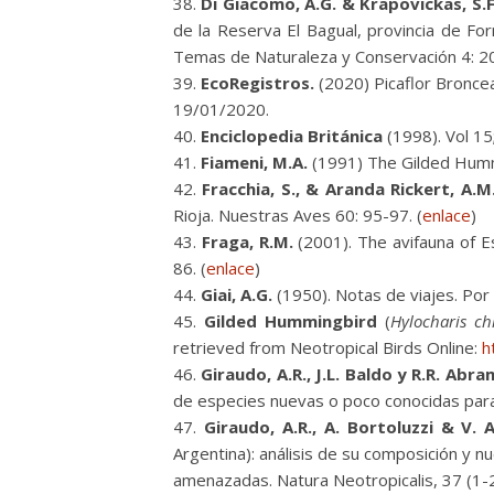
Di Giacomo, A.G. & Krapovickas, S.F
de la Reserva El Bagual, provincia de Fo
Temas de Naturaleza y Conservación 4: 2
EcoRegistros.
(2020) Picaflor Bronc
19/01/2020.
Enciclopedia Británica
(1998). Vol 15
Fiameni, M.A.
(1991) The Gilded Hummi
Fracchia, S., & Aranda Rickert, A.M
Rioja. Nuestras Aves 60: 95-97. (
enlace
)
Fraga, R.M.
(2001). The avifauna of Es
86. (
enlace
)
Giai, A.G.
(1950). Notas de viajes. Por 
Gilded Hummingbird
(
Hylocharis ch
retrieved from Neotropical Birds Online:
h
Giraudo, A.R., J.L. Baldo y R.R. Abr
de especies nuevas o poco conocidas para l
Giraudo, A.R., A. Bortoluzzi & V. 
Argentina): análisis de su composición y 
amenazadas. Natura Neotropicalis, 37 (1-2)