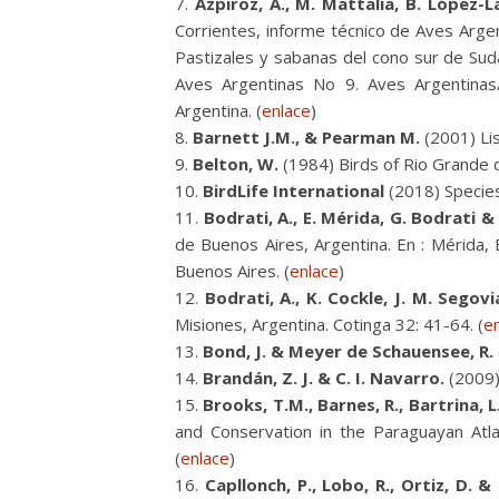
Azpiroz, A., M. Mattalia, B. López-L
Corrientes, informe técnico de Aves Argen
Pastizales y sabanas del cono sur de Sud
Aves Argentinas No 9. Aves Argentinas/
Argentina. (
enlace
)
Barnett J.M., & Pearman M.
(2001) Lis
Belton, W.
(1984) Birds of Rio Grande do
BirdLife International
(2018) Specie
Bodrati, A., E. Mérida, G. Bodrati & 
de Buenos Aires, Argentina. En : Mérida, 
Buenos Aires. (
enlace
)
Bodrati, A., K. Cockle, J. M. Segovia
Misiones, Argentina. Cotinga 32: 41-64. (
e
Bond, J. & Meyer de Schauensee, R.
Brandán, Z. J. & C. I. Navarro.
(2009).
Brooks, T.M., Barnes, R., Bartrina, L.
and Conservation in the Paraguayan Atla
(
enlace
)
Capllonch, P., Lobo, R., Ortiz, D. &