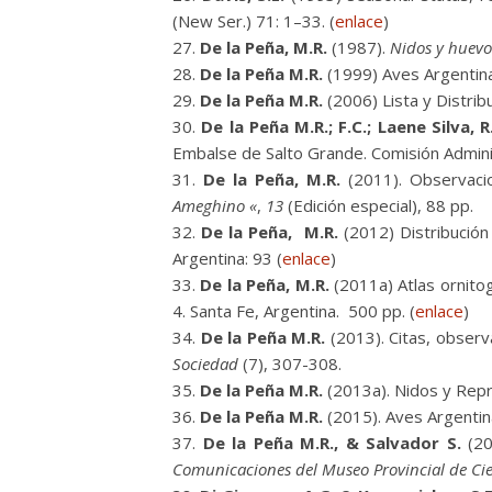
(New Ser.) 71: 1–33. (
enlace
)
De la Peña, M.R.
(1987).
Nidos y huevo
De la Peña M.R.
(1999) Aves Argentinas.
De la Peña M.R.
(2006) Lista y Distrib
De la Peña M.R.; F.C.; Laene Silva, 
Embalse de Salto Grande. Comisión Admini
De la Peña, M.R.
(2011). Observaci
Ameghino «
,
13
(Edición especial), 88 pp.
De la Peña, M.R.
(2012) Distribución 
Argentina: 93 (
enlace
)
De la Peña, M.R.
(2011a) Atlas ornitog
4. Santa Fe, Argentina. 500 pp. (
enlace
)
De la Peña M.R.
(2013). Citas, observ
Sociedad
(7), 307-308.
De la Peña M.R.
(2013a). Nidos y Repr
De la Peña
M.R.
(2015). Aves Argentin
De la Peña M.R., & Salvador S.
(20
Comunicaciones del Museo Provincial de Cie