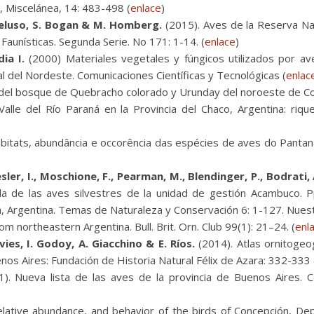
, Miscelánea, 14: 483-498 (
enlace
)
Meluso, S. Bogan & M. Homberg.
(2015). Aves de la Reserva Nat
 Faunísticas. Segunda Serie. No 171: 1-14. (
enlace
)
ia I.
(2000) Materiales vegetales y fúngicos utilizados por av
l del Nordeste. Comunicaciones Científicas y Tecnológicas (
enlac
 del bosque de Quebracho colorado y Urunday del noroeste de Corr
alle del Río Paraná en la Provincia del Chaco, Argentina: rique
itats, abundância e occorência das espécies de aves do Pantana
sler, I., Moschione, F., Pearman, M., Blendinger, P., Bodrati,
 de las aves silvestres de la unidad de gestión Acambuco. Pp
a, Argentina. Temas de Naturaleza y Conservación 6: 1-127. Nuest
m northeastern Argentina. Bull. Brit. Orn. Club 99(1): 21–24. (
enl
avies, I. Godoy, A. Giacchino & E. Ríos.
(2014). Atlas ornitogeo
os Aires: Fundación de Historia Natural Félix de Azara: 332-333 
). Nueva lista de las aves de la provincia de Buenos Aires. C
lative abundance, and behavior of the birds of Concepción, Depa