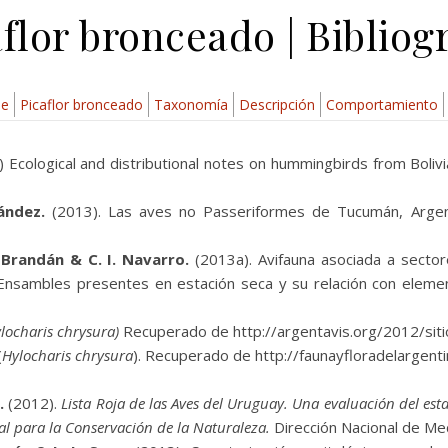
flor bronceado | Bibliog
ae
Picaflor bronceado
Taxonomía
Descripción
Comportamiento
 Ecological and distributional notes on hummingbirds from Bolivian
ández.
(2013). Las aves no Passeriformes de Tucumán, Argenti
. Brandán & C. I. Navarro.
(2013a). Avifauna asociada a secto
 Ensambles presentes en estación seca y su relación con elemen
locharis chrysura)
Recuperado de http://argentavis.org/2012/sit
(
Hylocharis chrysura
). Recuperado de http://faunayfloradelargent
.
(2012).
Lista Roja de las Aves del Uruguay. Una evaluación del es
nal para la Conservación de la Naturaleza.
Dirección Nacional de Me