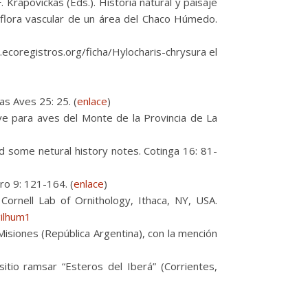
. Krapovickas (Eds.). Historia natural y paisaje
a flora vascular de un área del Chaco Húmedo.
ecoregistros.org/ficha/Hylocharis-chrysura el
s Aves 25: 25. (
enlace
)
lave para aves del Monte de la Provincia de La
nd some netural history notes. Cotinga 16: 81-
ro 9: 121-164. (
enlace
)
. Cornell Lab of Ornithology, Ithaca, NY, USA.
gilhum1
isiones (República Argentina), con la mención
tio ramsar “Esteros del Iberá” (Corrientes,