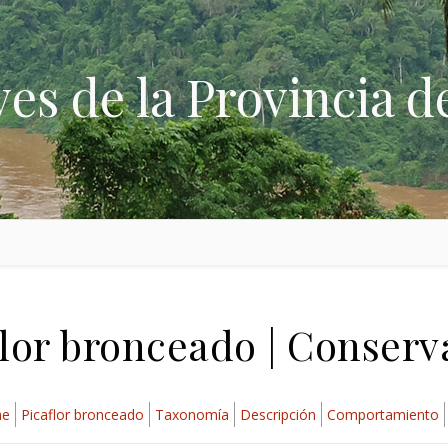
ves de la Provincia d
flor bronceado | Conserv
ae
Picaflor bronceado
Taxonomía
Descripción
Comportamiento