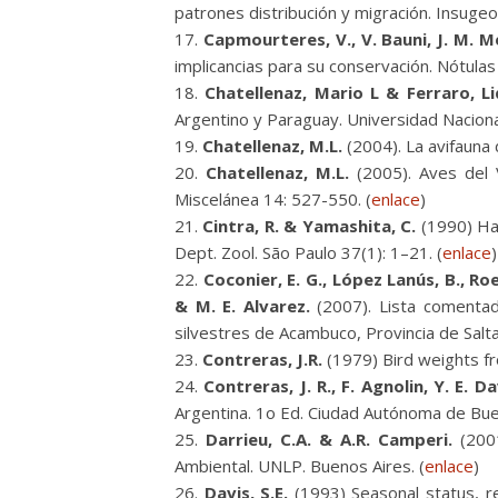
patrones distribución y migración. Insugeo
Capmourteres, V., V. Bauni, J. M. 
implicancias para su conservación. Nótulas
Chatellenaz, Mario L & Ferraro, Lid
Argentino y Paraguay. Universidad Naciona
Chatellenaz, M.L.
(2004). La avifauna
Chatellenaz, M.L.
(2005). Aves del V
Miscelánea 14: 527-550. (
enlace
)
Cintra, R. & Yamashita, C.
(1990) Hab
Dept. Zool. São Paulo 37(1): 1–21. (
enlace
)
Coconier, E. G., López Lanús, B., Roe
& M. E. Alvarez.
(2007). Lista comentada
silvestres de Acambuco, Provincia de Salt
Contreras, J.R.
(1979) Bird weights fro
Contreras, J. R., F. Agnolin, Y. E. D
Argentina. 1o Ed. Ciudad Autónoma de Buen
Darrieu, C.A. & A.R. Camperi.
(2001
Ambiental. UNLP. Buenos Aires. (
enlace
)
Davis, S.E.
(1993) Seasonal status, re