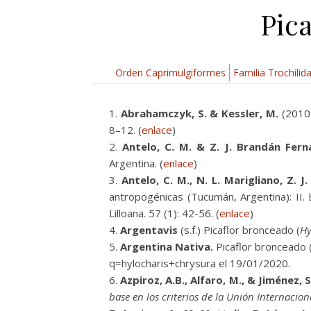
Pica
Orden Caprimulgiformes
Familia Trochilid
Abrahamczyk, S. & Kessler, M.
(2010)
8–12. (
enlace
)
Antelo, C. M. & Z. J. Brandán Fern
Argentina. (
enlace
)
Antelo, C. M., N. L. Marigliano, Z. J
antropogénicas (Tucumán, Argentina): II.
Lilloana. 57 (1): 42-56. (
enlace
)
Argentavis
(s.f.) Picaflor bronceado (
Hy
Argentina Nativa.
Picaflor bronceado 
q=hylocharis+chrysura el 19/01/2020.
Azpiroz, A.B., Alfaro, M., & Jiménez, S
base en los criterios de la Unión Internacio