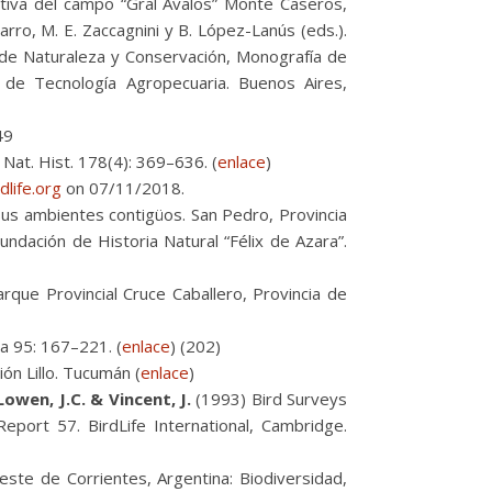
ctiva del campo “Gral Ávalos” Monte Caseros,
rro, M. E. Zaccagnini y B. López-Lanús (eds.).
s de Naturaleza y Conservación, Monografía de
 de Tecnología Agropecuaria. Buenos Aires,
49
 Nat. Hist. 178(4): 369–636. (
enlace
)
dlife.org
on 07/11/2018.
sus ambientes contigüos. San Pedro, Provincia
undación de Historia Natural “Félix de Azara”.
rque Provincial Cruce Caballero, Provincia de
hia 95: 167–221. (
enlace
) (202)
ón Lillo. Tucumán (
enlace
)
 Lowen, J.C. & Vincent, J.
(1993) Bird Surveys
eport 57. BirdLife International, Cambridge.
este de Corrientes, Argentina: Biodiversidad,