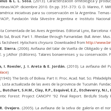
anús & L. L. Sosa.
(2013). Caracterización ornitológica y produ
tinas/AOP: diciembre 2010. En pp. 351-373: G. D. Marino, F. Miña
américa: iniciativas para su conservación en la Argentina. Tema
AOP, Fundación Vida Silvestre Argentina e Instituto Nacional
ta Comentada de las Aves Argentinas. Editorial Lynx, Barcelona: 
 Sul, Brazil. Part 1. Rheidae through Furnariidae. Bull. Amer.
Mus.
s factsheet:
Hylocharis chrysura
. Downloaded from
http://www.bir
E. Sierra.
(2006). Avifauna del talar de Vuelta de Obligado y de 
E. y J.Athor (Editores). Talares bonaerenses y su conservación. F
, I. Roesler, J. I. Areta & E. Jordán.
(2010). La avifauna del Pa
nlace
)
(1943) The birds of Bolivia. Part II. Proc. Acad. Nat. Sci. Philadelp
 Lista actualizada de las aves de la provincia de Tucumán. Fundaci
, Butchart, S.H.M., Clay, R.P., Esquivel, E.Z., Etcheverry, N.I.,
ntic Forest: Project CANOPY ’92 Final Report. BirdLife Study R
 R. Ovejero.
(2005). La avifauna de la selva de galería en el nor