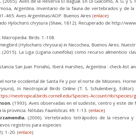
.
(2005). Aves de la Reserva El Bagual. En Di Giacomo, A. G. y S. F
rmosa, Argentina. Inventario de la fauna de vertebrados y de l
01-465. Aves Argentinas/AOP. Buenos Aires (
enlace
)
eado
Hylocharis chrysur
a (Shaw, 1812). Recuperado de http://www.
; Macropedia: Birds: 1-108
ngbird (Hylocharis chrysura) in Necochea, Buenos Aires. Nuestra
.
(2015). La Liga (Ligaria cuneifolia) como recurso alimenticio c
tancia San Juan Poriahú, Iberá marshes, Argentina : check-list a
el norte occidental de Santa Fe y por el norte de Misiones. Horne
rysura
), In Neotropical Birds Online (T. S. Schulenberg, Editor)
ttps://neotropical.birds.cornell.edu/Species-Account/nb/species/
amson.
(1993). Aves observadas en el sudeste, centro y este de M
a provincia. Nótulas Faunísticas 49: 1-13. (
enlace
)
Arzamendia.
(2006). Vertebrados tetrápodos de la reserva y si
nuevos registros para especies
: 1-20. (
enlace
)