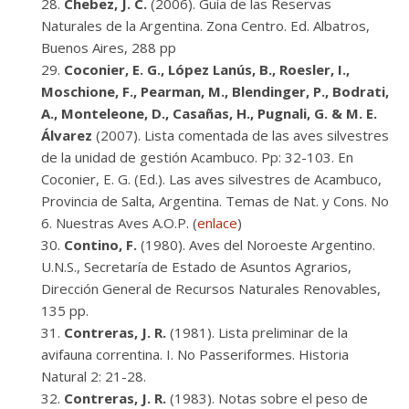
Chebez, J. C.
(2006). Guía de las Reservas
Naturales de la Argentina. Zona Centro. Ed. Albatros,
Buenos Aires, 288 pp
Coconier, E. G., López Lanús, B., Roesler, I.,
Moschione, F., Pearman, M., Blendinger, P., Bodrati,
A., Monteleone, D., Casañas, H., Pugnali, G. & M. E.
Álvarez
(2007). Lista comentada de las aves silvestres
de la unidad de gestión Acambuco. Pp: 32-103. En
Coconier, E. G. (Ed.). Las aves silvestres de Acambuco,
Provincia de Salta, Argentina. Temas de Nat. y Cons. No
6. Nuestras Aves A.O.P. (
enlace
)
Contino, F.
(1980). Aves del Noroeste Argentino.
U.N.S., Secretaría de Estado de Asuntos Agrarios,
Dirección General de Recursos Naturales Renovables,
135 pp.
Contreras, J. R.
(1981). Lista preliminar de la
avifauna correntina. I. No Passeriformes. Historia
Natural 2: 21-28.
Contreras, J. R.
(1983). Notas sobre el peso de