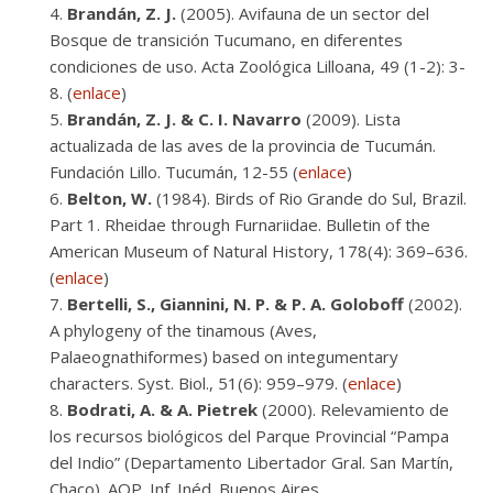
Brandán, Z. J.
(2005). Avifauna de un sector del
Bosque de transición Tucumano, en diferentes
condiciones de uso. Acta Zoológica Lilloana, 49 (1-2): 3-
8. (
enlace
)
Brandán, Z. J. & C. I. Navarro
(2009). Lista
actualizada de las aves de la provincia de Tucumán.
Fundación Lillo. Tucumán, 12-55 (
enlace
)
Belton, W.
(1984). Birds of Rio Grande do Sul, Brazil.
Part 1. Rheidae through Furnariidae. Bulletin of the
American Museum of Natural History, 178(4): 369–636.
(
enlace
)
Bertelli, S., Giannini, N. P. & P. A. Goloboff
(2002).
A phylogeny of the tinamous (Aves,
Palaeognathiformes) based on integumentary
characters. Syst. Biol., 51(6): 959–979. (
enlace
)
Bodrati, A. & A. Pietrek
(2000). Relevamiento de
los recursos biológicos del Parque Provincial “Pampa
del Indio” (Departamento Libertador Gral. San Martín,
Chaco). AOP. Inf. Inéd. Buenos Aires.