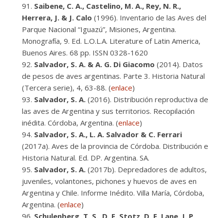
Saibene, C. A., Castelino, M. A., Rey, N. R.,
Herrera, J. & J. Calo
(1996). Inventario de las Aves del
Parque Nacional “Iguazú”, Misiones, Argentina.
Monografía, 9. Ed. L.O.L.A. Literature of Latin America,
Buenos Aires. 68 pp. ISSN 0328-1620
Salvador, S. A. & A. G. Di Giacomo
(2014). Datos
de pesos de aves argentinas. Parte 3. Historia Natural
(Tercera serie), 4, 63-88. (
enlace
)
Salvador, S. A.
(2016). Distribución reproductiva de
las aves de Argentina y sus territorios. Recopilación
inédita. Córdoba, Argentina. (
enlace
)
Salvador, S. A., L. A. Salvador & C. Ferrari
(2017a). Aves de la provincia de Córdoba. Distribución e
Historia Natural. Ed. DP. Argentina. SA.
Salvador, S. A.
(2017b). Depredadores de adultos,
juveniles, volantones, pichones y huevos de aves en
Argentina y Chile. Informe Inédito. Villa María, Córdoba,
Argentina. (
enlace
)
Schulenberg, T. S., D. F. Stotz, D. F. Lane, J. P.