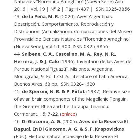
Naturales “Florentino Ameghino” (Nueva Serie) Año
2016 | Vol. 19 | N° 2 | Pág. 1-437 | ISSN 0325-3856
de la Peña, M. R.
(2020). Aves Argentinas.
Descripción, Comportamiento, Reproducción y
Distribución. (Actualización). Comunicaciones del Museo
Provincial de Ciencias Naturales “Florentino Ameghino”
(Nueva Serie), Vol 1:1-300. ISSN 0325-3856
Saibene, C. A., Castelino, M. A., Rey, N. R.,
Herrera, J. & J. Calo
(1996). Inventario de las Aves del
Parque Nacional “Iguazú”, Misiones, Argentina.
Monografía, 9. Ed. L.O.L.A. Literature of Latin America,
Buenos Aires. 68 pp. ISSN 0328-1620
de Speroni, N. B. & P. Pirlot
(1987). Relative size
of avian brain components of the Magellanic Penguin,
the Greater Rhea and the Tataupa Tinamou.
Cormorant, 15: 7-22. (
enlace
)
Di Giacomo, A. G.
(2005).
Aves de la Reserva El
Bagual. En Di Giacomo, A. G. & S. F. Krapovickas
(Eds.). Historia natural y paisaje de la Reserva El