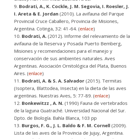
Bodrati, A., K. Cockle, J. M. Segovia, I. Roesler, J.
I. Areta & E. Jordan
(2010). La avifauna del Parque
Provincial Cruce Caballero, Provincia de Misiones,
Argentina. Cotinga, 32: 41-64. (
enlace
)
Bodrati, A.
(2012). Informe del relevamiento de la
avifauna de la Reserva y Posada Puerto Bemberg,
Misiones y recomendaciones para el manejo y
conservación de sus ambientes naturales. Aves
Argentinas. Asociación Ornitológica del Plata, Buenos
Aires. (
enlace
)
Bodrati, A. & S. A. Salvador
(2015). Termitas
(Isoptera, Blattodea, Insecta) en la dieta de las aves
argentinas. Nuestras Aves, 5: 77-89. (
enlace
)
Bonkewitzz , A. N.
(1990) Fauna de vertebrados
de la laguna Guatraché. Universidad Nacional del Sur.
Dpto. de Biología. Bahía Blanca, 103 pp
Burgos, F. G., J. L. Baldo & F. M. Cornell
(2009).
Lista de las aves de la Provincia de Jujuy, Argentina.