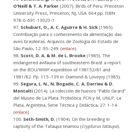
O’Neill & T. A. Parker
(2007). Birds of Peru. Princeton
University Press, Princeton, NJ, USA. 664 pp. ISBN:
978-0-691-13023-1
Schubart, O., A. C. Aguirre & H. Sick
(1965).
Contribuição para o conhecimento da alimentação das
aves brasileiras. Arquivos de Zoologia do Estado de
São Paulo, 12: 95–249. (
enlace
)
Scott, D. A. & M. de L. Brooke
(1985). The
endangered avifauna of southeastern Brazil: a report
on the BOU/WWF expedition of 198152/81 and
1981/82. Pp. 115–139 in: Diamond & Lovejoy (1985).
Segura, L. N., N. Bogado, C. A. Darrieu & D.
Montalti
(2014). La colección de huevos “Pablo Girard”
del Museo de La Plata. Probiótica. FCN y M, UNLP, La
Plata, Argentina, Serie Técnica y Didáctica, 27: 1-14.
(
enlace
)
Seth-Smith, D.
(1904). On the breeding in
captivity of the Tataupa tinamou (
Crypturus tataupa
).