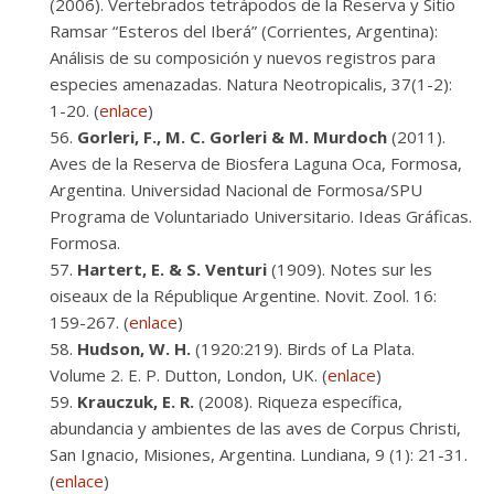
(2006). Vertebrados tetrápodos de la Reserva y Sitio
Ramsar “Esteros del Iberá” (Corrientes, Argentina):
Análisis de su composición y nuevos registros para
especies amenazadas. Natura Neotropicalis, 37(1-2):
1-20. (
enlace
)
Gorleri, F., M. C. Gorleri & M. Murdoch
(2011).
Aves de la Reserva de Biosfera Laguna Oca, Formosa,
Argentina. Universidad Nacional de Formosa/SPU
Programa de Voluntariado Universitario. Ideas Gráficas.
Formosa.
Hartert, E. & S. Venturi
(1909). Notes sur les
oiseaux de la République Argentine. Novit. Zool. 16:
159-267. (
enlace
)
Hudson, W. H.
(1920:219). Birds of La Plata.
Volume 2. E. P. Dutton, London, UK. (
enlace
)
Krauczuk, E. R.
(2008). Riqueza específica,
abundancia y ambientes de las aves de Corpus Christi,
San Ignacio, Misiones, Argentina. Lundiana, 9 (1): 21-31.
(
enlace
)