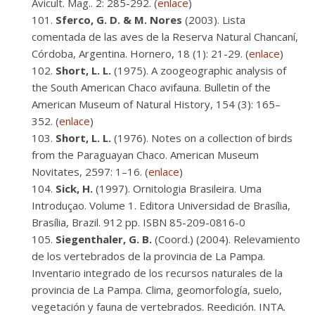
Avicult. Mag.. 2: 285-292. (
enlace
)
Sferco, G. D. & M. Nores
(2003). Lista
comentada de las aves de la Reserva Natural Chancaní,
Córdoba, Argentina. Hornero, 18 (1): 21-29. (
enlace
)
Short, L. L.
(1975). A zoogeographic analysis of
the South American Chaco avifauna. Bulletin of the
American Museum of Natural History, 154 (3): 165–
352. (
enlace
)
Short, L. L.
(1976). Notes on a collection of birds
from the Paraguayan Chaco. American Museum
Novitates, 2597: 1–16. (
enlace
)
Sick, H.
(1997). Ornitologia Brasileira. Uma
Introduçao. Volume 1. Editora Universidad de Brasília,
Brasília, Brazil. 912 pp. ISBN 85-209-0816-0
Siegenthaler, G. B.
(Coord.) (2004). Relevamiento
de los vertebrados de la provincia de La Pampa.
Inventario integrado de los recursos naturales de la
provincia de La Pampa. Clima, geomorfología, suelo,
vegetación y fauna de vertebrados. Reedición. INTA.