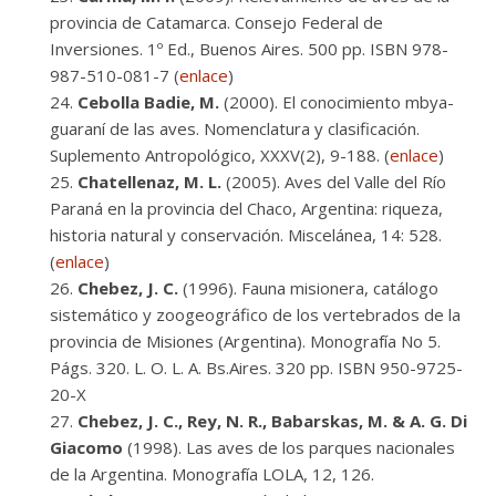
provincia de Catamarca. Consejo Federal de
Inversiones. 1º Ed., Buenos Aires. 500 pp. ISBN 978-
987-510-081-7 (
enlace
)
Cebolla Badie, M.
(2000). El conocimiento mbya-
guaraní de las aves. Nomenclatura y clasificación.
Suplemento Antropológico, XXXV(2), 9-188. (
enlace
)
Chatellenaz, M. L.
(2005). Aves del Valle del Río
Paraná en la provincia del Chaco, Argentina: riqueza,
historia natural y conservación. Miscelánea, 14: 528.
(
enlace
)
Chebez, J. C.
(1996). Fauna misionera, catálogo
sistemático y zoogeográfico de los vertebrados de la
provincia de Misiones (Argentina). Monografía No 5.
Págs. 320. L. O. L. A. Bs.Aires. 320 pp. ISBN 950-9725-
20-X
Chebez, J. C., Rey, N. R., Babarskas, M. & A. G. Di
Giacomo
(1998). Las aves de los parques nacionales
de la Argentina. Monografía LOLA, 12, 126.