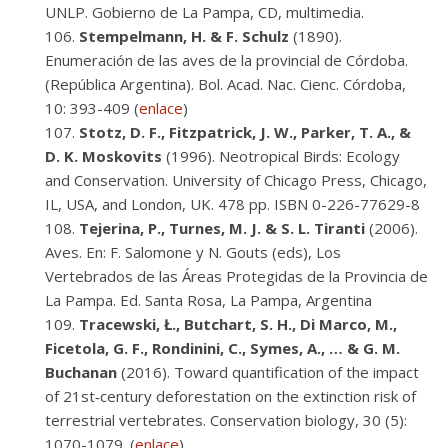
UNLP. Gobierno de La Pampa, CD, multimedia.
Stempelmann, H. & F. Schulz
(1890).
Enumeración de las aves de la provincial de Córdoba.
(República Argentina). Bol. Acad. Nac. Cienc. Córdoba,
10: 393-409 (
enlace
)
Stotz, D. F., Fitzpatrick, J. W., Parker, T. A., &
D. K. Moskovits
(1996). Neotropical Birds: Ecology
and Conservation. University of Chicago Press, Chicago,
IL, USA, and London, UK. 478 pp. ISBN 0-226-77629-8
Tejerina, P., Turnes, M. J. & S. L. Tiranti
(2006).
Aves. En: F. Salomone y N. Gouts (eds), Los
Vertebrados de las Áreas Protegidas de la Provincia de
La Pampa. Ed. Santa Rosa, La Pampa, Argentina
Tracewski, Ł., Butchart, S. H., Di Marco, M.,
Ficetola, G. F., Rondinini, C., Symes, A., … & G. M.
Buchanan
(2016). Toward quantification of the impact
of 21st‐century deforestation on the extinction risk of
terrestrial vertebrates. Conservation biology, 30 (5):
1070-1079. (
enlace
)