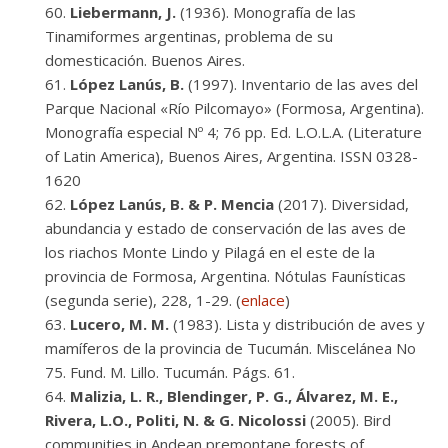
Liebermann, J.
(1936). Monografía de las
Tinamiformes argentinas, problema de su
domesticación. Buenos Aires.
López Lanús, B.
(1997). Inventario de las aves del
Parque Nacional «Río Pilcomayo» (Formosa, Argentina).
Monografía especial Nº 4; 76 pp. Ed. L.O.L.A. (Literature
of Latin America), Buenos Aires, Argentina. ISSN 0328-
1620
López Lanús, B. & P. Mencia
(2017). Diversidad,
abundancia y estado de conservación de las aves de
los riachos Monte Lindo y Pilagá en el este de la
provincia de Formosa, Argentina. Nótulas Faunísticas
(segunda serie), 228, 1-29. (
enlace
)
Lucero, M. M.
(1983). Lista y distribución de aves y
mamíferos de la provincia de Tucumán. Miscelánea No
75. Fund. M. Lillo. Tucumán. Págs. 61.
Malizia, L. R., Blendinger, P. G., Álvarez, M. E.,
Rivera, L.O., Politi, N. & G. Nicolossi
(2005). Bird
communities in Andean premontane forests of