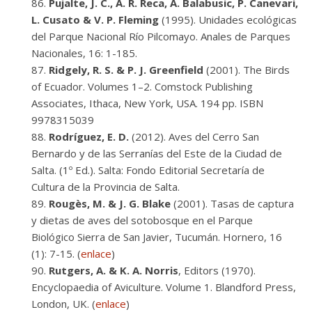
Pujalte, J. C., A. R. Reca, A. Balabusic, P. Canevari,
L. Cusato & V. P. Fleming
(1995). Unidades ecológicas
del Parque Nacional Río Pilcomayo. Anales de Parques
Nacionales, 16: 1-185.
Ridgely, R. S. & P. J. Greenfield
(2001). The Birds
of Ecuador. Volumes 1–2. Comstock Publishing
Associates, Ithaca, New York, USA. 194 pp. ISBN
9978315039
Rodríguez, E. D.
(2012). Aves del Cerro San
Bernardo y de las Serranías del Este de la Ciudad de
Salta. (1º Ed.). Salta: Fondo Editorial Secretaría de
Cultura de la Provincia de Salta.
Rougès, M. & J. G. Blake
(2001). Tasas de captura
y dietas de aves del sotobosque en el Parque
Biológico Sierra de San Javier, Tucumán. Hornero, 16
(1): 7-15. (
enlace
)
Rutgers, A. & K. A. Norris
, Editors (1970).
Encyclopaedia of Aviculture. Volume 1. Blandford Press,
London, UK. (
enlace
)