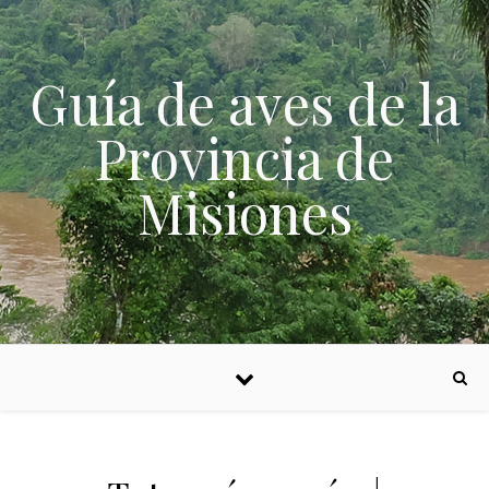
Skip to content
Guía de aves de la
Provincia de
Misiones