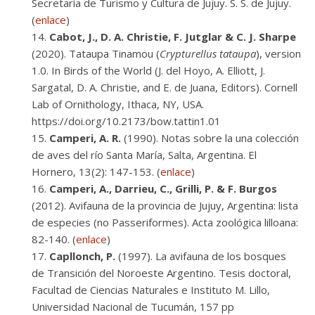
Secretaría de Turismo y Cultura de Jujuy. S. S. de Jujuy.
(
enlace
)
Cabot, J., D. A. Christie, F. Jutglar & C. J. Sharpe
(2020). Tataupa Tinamou (
Crypturellus tataupa
), version
1.0. In Birds of the World (J. del Hoyo, A. Elliott, J.
Sargatal, D. A. Christie, and E. de Juana, Editors). Cornell
Lab of Ornithology, Ithaca, NY, USA.
https://doi.org/10.2173/bow.tattin1.01
Camperi, A. R.
(1990). Notas sobre la una colección
de aves del río Santa María, Salta, Argentina. El
Hornero, 13(2): 147-153. (
enlace
)
Camperi, A., Darrieu, C., Grilli, P. & F. Burgos
(2012). Avifauna de la provincia de Jujuy, Argentina: lista
de especies (no Passeriformes). Acta zoológica lilloana:
82-140. (
enlace
)
Capllonch, P.
(1997). La avifauna de los bosques
de Transición del Noroeste Argentino. Tesis doctoral,
Facultad de Ciencias Naturales e Instituto M. Lillo,
Universidad Nacional de Tucumán, 157 pp