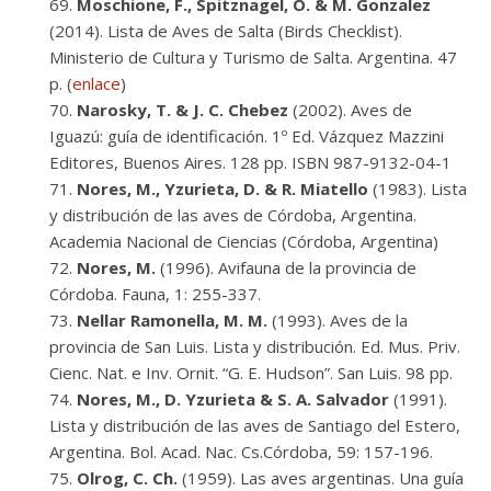
Moschione, F., Spitznagel, O. & M. Gonzalez
(2014). Lista de Aves de Salta (Birds Checklist).
Ministerio de Cultura y Turismo de Salta. Argentina. 47
p. (
enlace
)
Narosky, T. & J. C. Chebez
(2002). Aves de
Iguazú: guía de identificación. 1º Ed. Vázquez Mazzini
Editores, Buenos Aires. 128 pp. ISBN 987-9132-04-1
Nores, M., Yzurieta, D. & R. Miatello
(1983). Lista
y distribución de las aves de Córdoba, Argentina.
Academia Nacional de Ciencias (Córdoba, Argentina)
Nores, M.
(1996). Avifauna de la provincia de
Córdoba. Fauna, 1: 255-337.
Nellar Ramonella, M. M.
(1993). Aves de la
provincia de San Luis. Lista y distribución. Ed. Mus. Priv.
Cienc. Nat. e Inv. Ornit. “G. E. Hudson”. San Luis. 98 pp.
Nores, M., D. Yzurieta & S. A. Salvador
(1991).
Lista y distribución de las aves de Santiago del Estero,
Argentina. Bol. Acad. Nac. Cs.Córdoba, 59: 157-196.
Olrog, C. Ch.
(1959). Las aves argentinas. Una guía