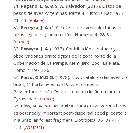
Pagano, L. G. & S. A. Salvador
(2017). Datos de
pesos de aves Argentinas. Parte 4. Historia Natural, 7:
21–43. (
enlace
)
Pereyra, J. A.
(1927). Lista de aves colectadas en
otras regiones (continuación). Hornero, 4: 28-34.
(
enlace
)
Pereyra, J. A.
(1937). Contribución al estudio y
observaciones ornitológicas de la zona norte de la
Gobernación de La Pampa. Mem. Jard. Zool. La Plata.
Tomo 7: 197-326
Pinto, O.M.D.O.
(1978). Novo catálogo das aves do
brasil; 1ª Parte aves não Passeriformes e
Passeriformes não Oscines, com exclusão da família
Tyrannidae. (
enlace
)
Pizo, M. A. & E. M. Vieira
(2004). Granivorous birds
as potentially important post-dispersal seed predators
in a Brazilian forest fragment. Biotropica, 36 (3): 417-
423. (
Abstract
)