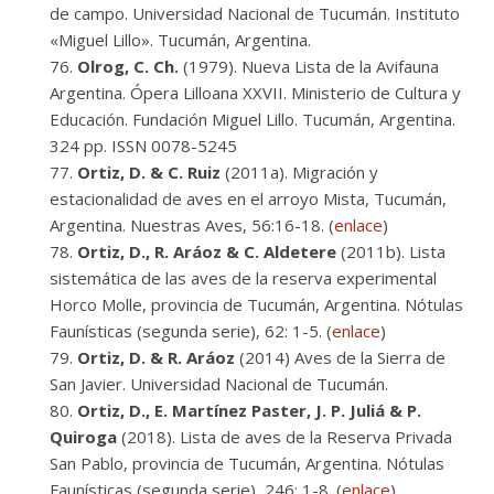
de campo. Universidad Nacional de Tucumán. Instituto
«Miguel Lillo». Tucumán, Argentina.
Olrog, C. Ch.
(1979). Nueva Lista de la Avifauna
Argentina. Ópera Lilloana XXVII. Ministerio de Cultura y
Educación. Fundación Miguel Lillo. Tucumán, Argentina.
324 pp. ISSN 0078-5245
Ortiz, D. & C. Ruiz
(2011a). Migración y
estacionalidad de aves en el arroyo Mista, Tucumán,
Argentina. Nuestras Aves, 56:16-18. (
enlace
)
Ortiz, D., R. Aráoz & C. Aldetere
(2011b). Lista
sistemática de las aves de la reserva experimental
Horco Molle, provincia de Tucumán, Argentina. Nótulas
Faunísticas (segunda serie), 62: 1-5. (
enlace
)
Ortiz, D. & R. Aráoz
(2014) Aves de la Sierra de
San Javier. Universidad Nacional de Tucumán.
Ortiz, D., E. Martínez Paster, J. P. Juliá & P.
Quiroga
(2018). Lista de aves de la Reserva Privada
San Pablo, provincia de Tucumán, Argentina. Nótulas
Faunísticas (segunda serie), 246: 1-8. (
enlace
)