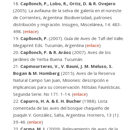
Capllonch, P., Lobo, R., Ortiz, D. & R. Ovejero
(2005). La avifauna de la selva de galería en el noreste
de Corrientes, Argentina: Biodiversidad, patrones
distribución y migración. Insugeo, Miscelánea, 14: 483-
498. (
enlace
)
Capllonch, P.
(2007). Guía de Aves de Tafí del Valle.
Megaprint Eds. Tucumán, Argentina (
enlace
)
Capllonch, P. & R. Aráoz
(2007). Aves de los
Jardines de Yerba Buena. Tucumán.
Capmourteres, V., V. Bauni, J. M. Meluso, S.
Bogan & M. Homberg
(2015). Aves de la Reserva
Natural Campo San Juan, Misiones: descripción e
implicancias para su conservación. Nótulas Faunísticas.
Segunda Serie. No 171: 1-14. (
enlace
)
Capurro, H. A. & E. H. Bucher
(1988). Lista
comentada de las aves del bosque chaqueño de
Joaquín V. González, Salta, Argentina. Hornero, 13 (1):
39-46. (
enlace
)
Carma, M. I.
(2009). Relevamiento de aves de la