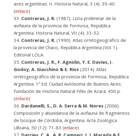
aves argentinas. II. Historia Natural, 3 (4): 39-40.
(
enlace
)
Contreras, J. R.
(1987). Lista preliminar de la
avifauna de la provincia de Formosa, República
Argentina. Historia Natural, VII (4): 33-52.
Contreras, J. R.
(1990). Atlas ornitogeográfico de
la provincia del Chaco, República Argentina (Vol. 1).
Editorial LOLA.
Contreras, J. R., F. Agnolin, Y. E. Davies, I.
Godoy, A. Giacchino & E. Ríos
(2014). Atlas
ornitogeográfico de la provincia de Formosa, República
Argentina. 1º Ed. Ciudad Autónoma de Buenos Aires:
Fundación de Historia Natural Félix de Azara. 450 p.
(
enlace
)
Dardanelli, S., D. A. Serra & M. Nores
(2006).
Composición y abundancia de la avifauna de fragmentos
de bosque de Córdoba, Argentina. Acta Zoológica
Lilloana, 50 (12): 71-83 (
enlace
)
Darrieu, C. A., A. R. Camperi, J. J. Maceda & F.