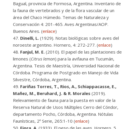
Bagual, provincia de Formosa, Argentina. Inventario de
la fauna de vertebrados y de la flora vascular de un
área del Chaco Húmedo. Temas de Naturaleza y
Conservación 4: 201-465. Aves Argentinas/AOP.
Buenos Aires. (
enlace
)
Dinelli, L.
(1929). Notas biológicas sobre aves del
noroeste argentino. Hornero, 4: 272-277. (
enlace
)
Fanjul, M. E.
(2010). El papel de las plantaciones de
limones (
Citrus lemon
) para la avifauna en Tucumán,
Argentina. Tesis de Maestría, Universidad Nacional de
Córdoba. Programa de Postgrado en Manejo de Vida
Silvestre, Córdoba, Argentina.
Fariñas Torres, T., Rios, A., Schiappacasse, E.,
Mañez, M., Beruhard, J. & R. Morales
(2019).
Relevamiento de fauna para la puesta en valor de la
Reserva Natural de Usos Múltiples Cerro del Cóndor,
departamento Pocho, Córdoba, Argentina. Nótulas
Faunísticas, 2º Serie, 265:1-10 (
enlace
)
Fiora, A.
(1933). El peso de las aves. Hornero, 5